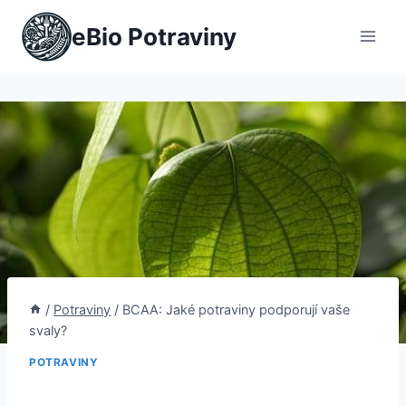
Přeskočit
eBio Potraviny
na
obsah
/
Potraviny
/
BCAA: Jaké potraviny podporují vaše
svaly?
POTRAVINY