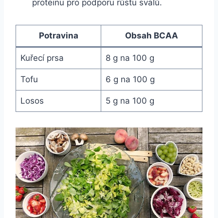
proteinu pro podporu růstu svalů.
Potravina
Obsah BCAA
Kuřecí prsa
8 g na 100 g
Tofu
6 g na 100 g
Losos
5 g na 100 g