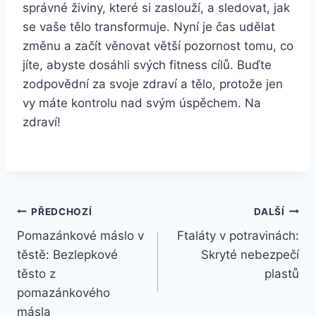
správné živiny, které si zaslouží, a sledovat, jak
se vaše tělo transformuje. Nyní je čas udělat
změnu a začít věnovat větší pozornost tomu, co
jíte, abyste dosáhli svých fitness cílů. Buďte
zodpovědní za svoje zdraví a tělo, protože jen
vy máte kontrolu nad svým úspěchem. Na
zdraví!
Navigace
PŘEDCHOZÍ
DALŠÍ
Pomazánkové máslo v
Ftaláty v potravinách:
pro
těstě: Bezlepkové
Skryté nebezpečí
příspěvek
těsto z
plastů
pomazánkového
másla