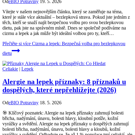
Od
eBIO Potraviny
19. 5. 2026
Vítejte v našem nejnovějším článku, který se zaměřuje na téma,
které je stále více aktuální – bezlepková strava. Pokud jste jedním z
těch, kteří se snaží najít bezpečnou volbu pro svou bezlepkovou
dietu, pak jste na správném místě. Dnes se společně podíváme na
cizrnu a lepek a jak může být ideální volbou pro ty, kteří…
Přečtěte si více
Cizrna a lepek: Bezpečná volba pro bezlepkovou
dietu
Celiakie
|
Lepek
Alergie na lepek příznaky: 8 příznaků u
dospělých, které nepřehlížejte (2026)
Od
eBIO Potraviny
18. 5. 2026
🎯 Klíčový poznatek: Alergie na lepek příznaky zahrnují bolesti
břicha, nadýmání, únavu, bolesti hlavy, kloubní potíže, kožní
vyrážky a svědění. Alergie na lepek příznaky u dospělých zahrnují
bolesti břicha, nadýmání, únavu, bolesti hlavy a kloubů, kožní
vyrážky a svědění. Odhaduje se, že až 1 % populace trpí celiakií, ale