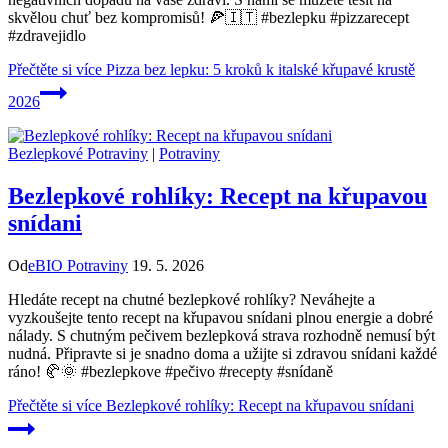
skvělou chuť bez kompromisů! 🍕🇮🇹 #bezlepku #pizzarecept
#zdravejidlo
Přečtěte si více
Pizza bez lepku: 5 kroků k italské křupavé krustě
2026
Bezlepkové Potraviny
|
Potraviny
Bezlepkové rohlíky: Recept na křupavou
snídani
Od
eBIO Potraviny
19. 5. 2026
Hledáte recept na chutné bezlepkové rohlíky? Neváhejte a
vyzkoušejte tento recept na křupavou snídani plnou energie a dobré
nálady. S chutným pečivem bezlepková strava rozhodně nemusí být
nudná. Připravte si je snadno doma a užijte si zdravou snídani každé
ráno! 🥐🌞 #bezlepkove #pečivo #recepty #snídaně
Přečtěte si více
Bezlepkové rohlíky: Recept na křupavou snídani