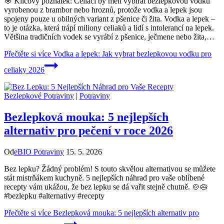
🎯 Klíčový poznatek: Celiaci by měli vybírat bezlepkovou vodku
vyrobenou z brambor nebo hroznů, protože vodka a lepek jsou
spojeny pouze u obilných variant z pšenice či žita. Vodka a lepek –
to je otázka, která trápí miliony celiaků a lidí s intolerancí na lepek.
Většina tradičních vodek se vyrábí z pšenice, ječmene nebo žita,…
Přečtěte si více
Vodka a lepek: Jak vybrat bezlepkovou vodku pro
celiaky 2026
Bezlepkové Potraviny
|
Potraviny
Bezlepková mouka: 5 nejlepších
alternativ pro pečení v roce 2026
Od
eBIO Potraviny
15. 5. 2026
Bez lepku? Žádný problém! S touto skvělou alternativou se můžete
stát mistrňákem kuchyně. 5 nejlepších náhrad pro vaše oblíbené
recepty vám ukážou, že bez lepku se dá vařit stejně chutně. 🍲🥧
#bezlepku #alternativy #recepty
Přečtěte si více
Bezlepková mouka: 5 nejlepších alternativ pro