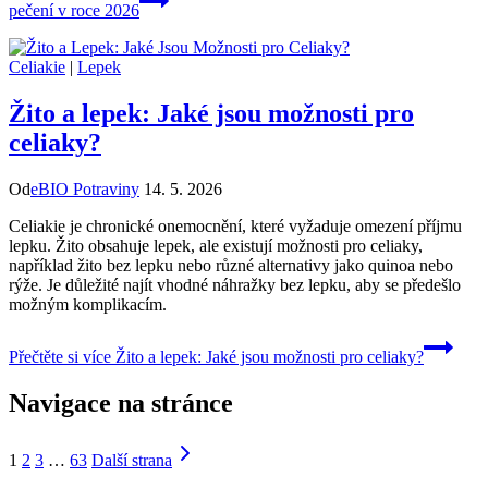
pečení v roce 2026
Celiakie
|
Lepek
Žito a lepek: Jaké jsou možnosti pro
celiaky?
Od
eBIO Potraviny
14. 5. 2026
Celiakie je chronické onemocnění, které vyžaduje omezení příjmu
lepku. Žito obsahuje lepek, ale existují možnosti pro celiaky,
například žito bez lepku nebo různé alternativy jako quinoa nebo
rýže. Je důležité najít vhodné náhražky bez lepku, aby se předešlo
možným komplikacím.
Přečtěte si více
Žito a lepek: Jaké jsou možnosti pro celiaky?
Navigace na stránce
1
2
3
…
63
Další strana