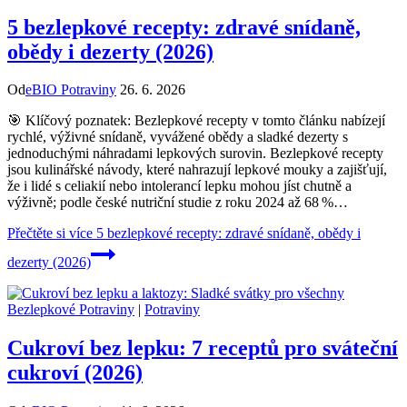
5 bezlepkové recepty: zdravé snídaně,
obědy i dezerty (2026)
Od
eBIO Potraviny
26. 6. 2026
🎯 Klíčový poznatek: Bezlepkové recepty v tomto článku nabízejí
rychlé, výživné snídaně, vyvážené obědy a sladké dezerty s
jednoduchými náhradami lepkových surovin. Bezlepkové recepty
jsou kulinářské návody, které nahrazují lepkové mouky a zajišťují,
že i lidé s celiakií nebo intolerancí lepku mohou jíst chutně a
výživně; podle české nutriční studie z roku 2024 až 68 %…
Přečtěte si více
5 bezlepkové recepty: zdravé snídaně, obědy i
dezerty (2026)
Bezlepkové Potraviny
|
Potraviny
Cukroví bez lepku: 7 receptů pro sváteční
cukroví (2026)