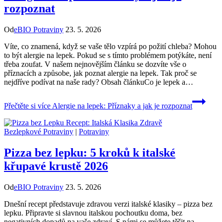
rozpoznat
Od
eBIO Potraviny
23. 5. 2026
Víte, co znamená, když se vaše tělo vzpírá po požití chleba? Mohou
to být alergie na lepek. Pokud se s tímto problémem potýkáte, není
třeba zoufat. V našem nejnovějším článku se dozvíte vše o
příznacích a způsobe, jak poznat alergie na lepek. Tak proč se
nejdříve podívat na naše rady? Obsah článkuCo je lepek a…
Přečtěte si více
Alergie na lepek: Příznaky a jak je rozpoznat
Bezlepkové Potraviny
|
Potraviny
Pizza bez lepku: 5 kroků k italské
křupavé krustě 2026
Od
eBIO Potraviny
23. 5. 2026
Dnešní recept představuje zdravou verzi italské klasiky – pizza bez
lepku. Připravte si slavnou italskou pochoutku doma, bez
negativních dopadů na vaše zdraví. S námi se můžete těšit na