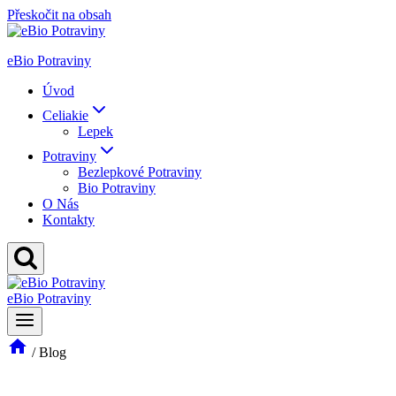
Přeskočit na obsah
eBio Potraviny
Úvod
Celiakie
Lepek
Potraviny
Bezlepkové Potraviny
Bio Potraviny
O Nás
Kontakty
eBio Potraviny
/
Blog