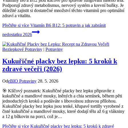
Vitamíny B6 a B12 jsou klíčové pro správné fungování našeho těla.
Podporují zdravý metabolismus, nervový systém a krevní buňky. Je
důležité zajistit si dostatečné množství těchto vitaminů pro optimální
zdraví a vitalitu.
Přečtěte si více
Vitamín B6 B12: 5 potravin a jak zabránit
nedostatku 2026
Bezlepkové Potraviny
|
Potraviny
Kukuřičné placky bez lepku: 5 kroků k
zdravé večeři (2026)
Od
eBIO Potraviny
28. 5. 2026
🎯 Klíčový poznatek: Kukuřičné placky bez lepku připravíte z
kukuřičné a mandlové mouky, lněných a chia semínek, během pěti
jednoduchých kroků a podáváte s libovolnou zdravou přílohou.
Kukuřičné placky bez lepku jsou tenké, křupavé tortilly vyrobené z
čisté kukuřičné a mandlové mouky, které dodají tělu až 6 g vlákniny
a 12 g bílkovin na porci, což je…
Přečtěte si více
Kukuřičné placky bez lepku: 5 kroků k zdravé