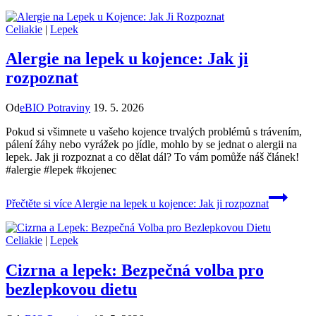
Celiakie
|
Lepek
Alergie na lepek u kojence: Jak ji
rozpoznat
Od
eBIO Potraviny
19. 5. 2026
Pokud si všimnete u vašeho kojence trvalých problémů s trávením,
pálení žáhy nebo vyrážek po jídle, mohlo by se jednat o alergii na
lepek. Jak ji rozpoznat a co dělat dál? To vám pomůže náš článek!
#alergie #lepek #kojenec
Přečtěte si více
Alergie na lepek u kojence: Jak ji rozpoznat
Celiakie
|
Lepek
Cizrna a lepek: Bezpečná volba pro
bezlepkovou dietu