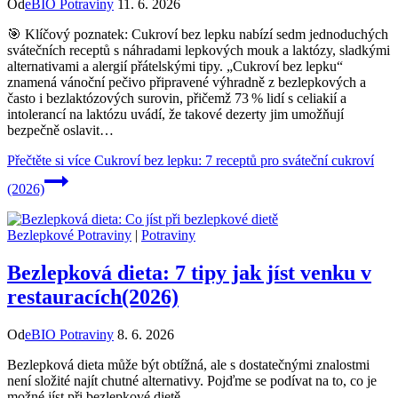
Od
eBIO Potraviny
11. 6. 2026
🎯 Klíčový poznatek: Cukroví bez lepku nabízí sedm jednoduchých
svátečních receptů s náhradami lepkových mouk a laktózy, sladkými
alternativami a alergií přátelskými tipy. „Cukroví bez lepku“
znamená vánoční pečivo připravené výhradně z bezlepkových a
často i bezlaktózových surovin, přičemž 73 % lidí s celiakií a
intolerancí na laktózu uvádí, že takové dezerty jim umožňují
bezpečně oslavit…
Přečtěte si více
Cukroví bez lepku: 7 receptů pro sváteční cukroví
(2026)
Bezlepkové Potraviny
|
Potraviny
Bezlepková dieta: 7 tipy jak jíst venku v
restauracích(2026)
Od
eBIO Potraviny
8. 6. 2026
Bezlepková dieta může být obtížná, ale s dostatečnými znalostmi
není složité najít chutné alternativy. Pojďme se podívat na to, co je
možné jíst při bezlepkové dietě.