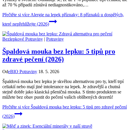
až 70 % případů zůstává nediagnostikováno,…
Přečtěte si více
Alergie na lepek příznaky: 8 příznaků u dospělých,
které nepřehlížejte (2026)
Bezlepkové Potraviny
|
Potraviny
Špaldová mouka bez lepku: 5 tipů pro
zdravé pečení (2026)
Od
eBIO Potraviny
18. 5. 2026
Špaldová mouka bez lepku je skvělou alternativou pro ty, kteří trpí
celiakií nebo mají jiné intolerance na lepek. Je zdravější a chutná
stejně dobře jako klasická pšeničná mouka. S tímto produktem se
můžete bez obav pustit do pečení vašich oblíbených dezertů!
Přečtěte si více
Špaldová mouka bez lepku: 5 tipů pro zdravé pečení
(2026)