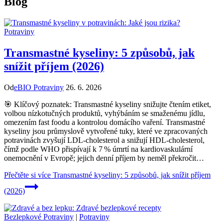
Blog
Potraviny
Transmastné kyseliny: 5 způsobů, jak
snížit příjem (2026)
Od
eBIO Potraviny
26. 6. 2026
🎯 Klíčový poznatek: Transmastné kyseliny snižujte čtením etiket,
volbou nízkotučných produktů, vyhýbáním se smaženému jídlu,
omezením fast foodu a kontrolou domácího vaření. Transmastné
kyseliny jsou průmyslově vytvořené tuky, které ve zpracovaných
potravinách zvyšují LDL‑cholesterol a snižují HDL‑cholesterol,
čímž podle WHO přispívají k 7 % úmrtí na kardiovaskulární
onemocnění v Evropě; jejich denní příjem by neměl překročit…
Přečtěte si více
Transmastné kyseliny: 5 způsobů, jak snížit příjem
(2026)
Bezlepkové Potraviny
|
Potraviny