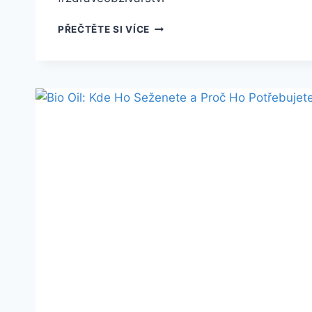
BIO
PŘEČTĚTE SI VÍCE
CHRUPAVKY:
KDE
JE
KOUPÍTE
A
JAK
JE
PŘIPRAVIT?