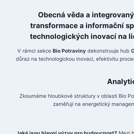
Obecná věda a integrovaný v
transformace a informační s
technologických inovací na l
V rámci sekce
Bio Potraviny
dekonstruuje hub
O
důraz na technologickou inovaci, efektivitu pro
Analyti
Zkoumáme hloubkové struktury v oblasti Bio Pot
zaměřují na energetický manageme
Jaké jsou hlavní výzvy pro budoucnost?
Mezi h