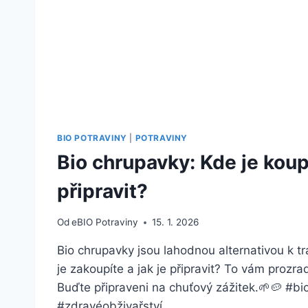
BIO POTRAVINY
|
POTRAVINY
Bio chrupavky: Kde je koupí
připravit?
Od
eBIO Potraviny
15. 1. 2026
Bio chrupavky jsou lahodnou alternativou k t
je zakoupíte a jak je připravit? To vám prozr
Buďte připraveni na chuťový zážitek.🌱🥔 #bi
#zdravéobživařství