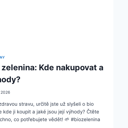
INY
 zelenina: Kde nakupovat a
ýhody?
. 2026
ravou stravu, určitě jste už slyšeli o bio
 kde ji koupit a jaké jsou její výhody? Čtěte
chno, co potřebujete vědět! 🌱 #biozelenina