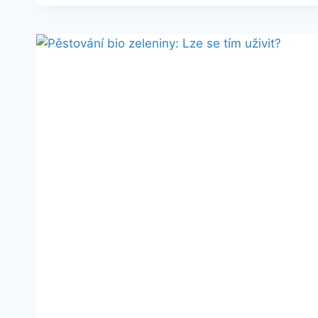
KDE
HO
SEŽENETE
A
PROČ
HO
POTŘEBUJETE?