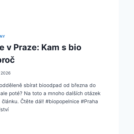
INY
e v Praze: Kam s bio
proč
. 2026
 odděleně sbírat bioodpad od března do
 ale poté? Na toto a mnoho dalších otázek
článku. Čtěte dál! #biopopelnice #Praha
ství
LNICE