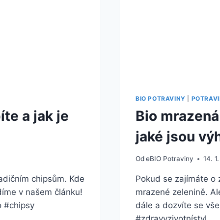
BIO POTRAVINY
|
POTRAV
te a jak je
Bio mrazená
jaké jsou v
Od
eBIO Potraviny
14. 1
radičním chipsům. Kde
Pokud se zajímáte o zd
adíme v našem článku!
mrazené zelenině. Ale
o #chipsy
dále a dozvíte se vše
#zdravyzivotnístyl