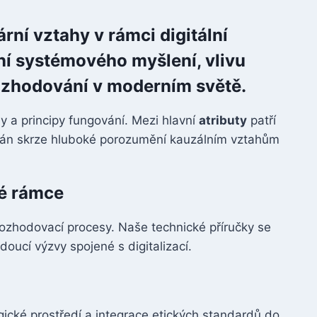
rní vztahy v rámci digitální
í systémového myšlení, vlivu
rozhodování v moderním světě.
 a principy fungování. Mezi hlavní
atributy
patří
nován skrze hluboké porozumění kauzálním vztahům
ké rámce
rozhodovací procesy. Naše technické příručky se
ucí výzvy spojené s digitalizací.
gické prostředí a integrace etických standardů do