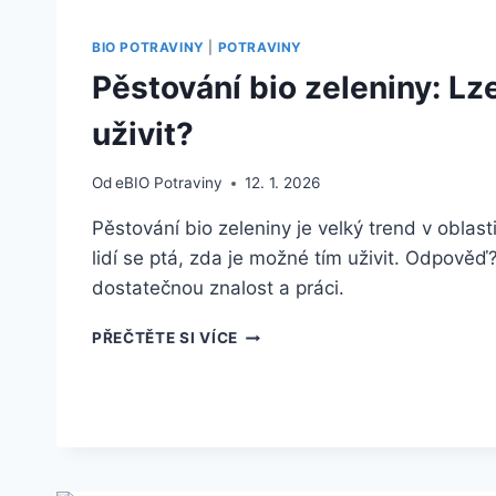
BIO POTRAVINY
|
POTRAVINY
Pěstování bio zeleniny: Lz
uživit?
Od
eBIO Potraviny
12. 1. 2026
Pěstování bio zeleniny je velký trend v oblas
lidí se ptá, zda je možné tím uživit. Odpově
dostatečnou znalost a práci.
PĚSTOVÁNÍ
PŘEČTĚTE SI VÍCE
BIO
ZELENINY:
LZE
SE
TÍM
UŽIVIT?