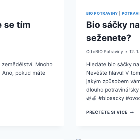
BIO POTRAVINY
|
POTRAV
e se tím
Bio sáčky na
seženete?
Od
eBIO Potraviny
12. 1
ti zemědělství. Mnoho
Hledáte bio sáčky na
ď? Ano, pokud máte
Nevěšte hlavu! V tom
jakým způsobem vám 
dlouho potravinářsky 
🌿🍎 #biosacky #ovo
BIO
PŘEČTĚTE SI VÍCE
SÁČ
NA
OVO
PRA