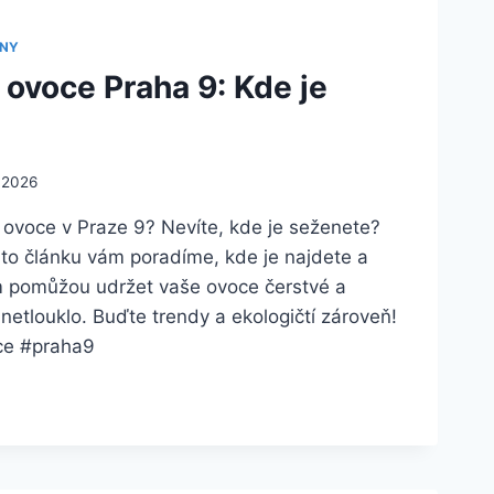
INY
 ovoce Praha 9: Kde je
. 2026
 ovoce v Praze 9? Nevíte, kde je seženete?
to článku vám poradíme, kde je najdete a
pomůžou udržet vaše ovoce čerstvé a
netlouklo. Buďte trendy a ekologičtí zároveň!
ce #praha9
KY
CE
HA