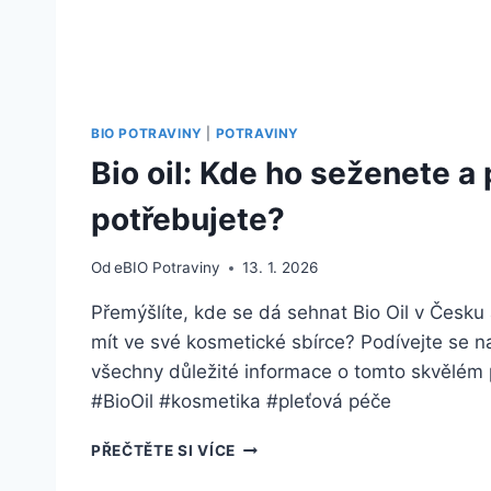
BIO POTRAVINY
|
POTRAVINY
Bio oil: Kde ho seženete a
potřebujete?
Od
eBIO Potraviny
13. 1. 2026
Přemýšlíte, kde se dá sehnat Bio Oil v Česku 
mít ve své kosmetické sbírce? Podívejte se na
všechny důležité informace o tomto skvělém p
#BioOil #kosmetika #pleťová péče
BIO
PŘEČTĚTE SI VÍCE
OIL: