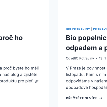
BIO POTRAVINY
|
POTRAV
 proč ho
Bio popelnic
odpadem a 
Od
eBIO Potraviny
13. 1
a proč byste ho měli
V Praze je povinnost
 náš blog a zjistěte
listopadu. Kam s ním
roduktu pro pleť. 🌿
odpovídáme v našem 
#odpadové hospodář
BIO
PŘEČTĚTE SI VÍCE
POPE