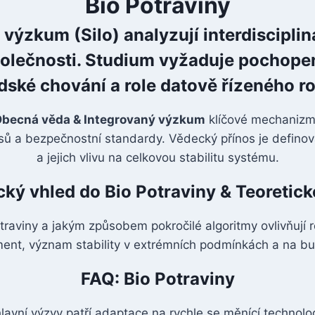
Bio Potraviny
ýzkum (Silo) analyzují interdiscipliná
polečnosti. Studium vyžaduje pochopen
idské chování a role datově řízeného 
becná věda & Integrovaný výzkum
klíčové mechanizmy
cesů a bezpečnostní standardy. Vědecký přínos je defi
a jejich vlivu na celkovou stabilitu systému.
cký vhled do Bio Potraviny & Teoretic
raviny a jakým způsobem pokročilé algoritmy ovlivňují 
nt, význam stability v extrémních podmínkách a na budo
FAQ: Bio Potraviny
lavní výzvy patří adaptace na rychle se měnící technolo