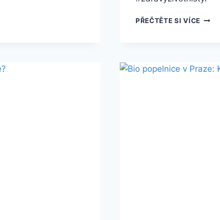
BIO
PŘEČTĚTE SI VÍCE
MRA
ZELE
KDE
NAKU
A
JAKÉ
JSOU
VÝH