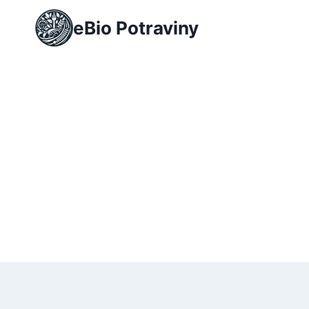
Přeskočit
eBio Potraviny
na
obsah