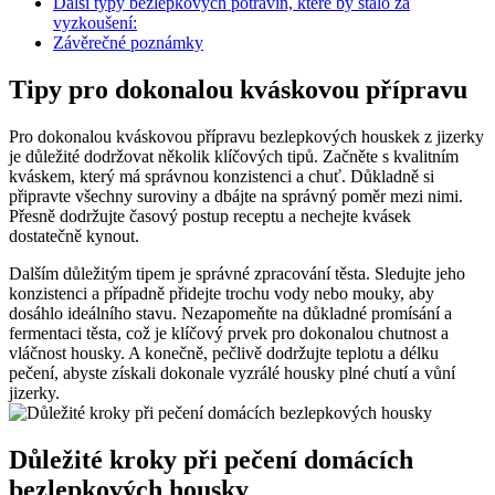
Další typy bezlepkových potravin, které by stálo za
vyzkoušení:
Závěrečné poznámky
Tipy pro dokonalou kváskovou přípravu
Pro dokonalou kváskovou přípravu bezlepkových houskek z jizerky
je důležité dodržovat několik klíčových tipů. Začněte s kvalitním
kváskem, který má správnou konzistenci a chuť. Důkladně si
připravte všechny suroviny a dbájte na správný poměr mezi nimi.
Přesně dodržujte časový postup receptu a nechejte kvásek
dostatečně kynout.
Dalším důležitým tipem je správné zpracování těsta. Sledujte jeho
konzistenci a případně přidejte trochu vody nebo mouky, aby
dosáhlo ideálního stavu. Nezapomeňte na důkladné promísání a
fermentaci těsta, což je klíčový prvek pro dokonalou chutnost a
vláčnost housky. A konečně, pečlivě dodržujte teplotu a délku
pečení, abyste získali dokonale vyzrálé housky plné chutí a vůní
jizerky.
Důležité kroky při pečení domácích
bezlepkových housky