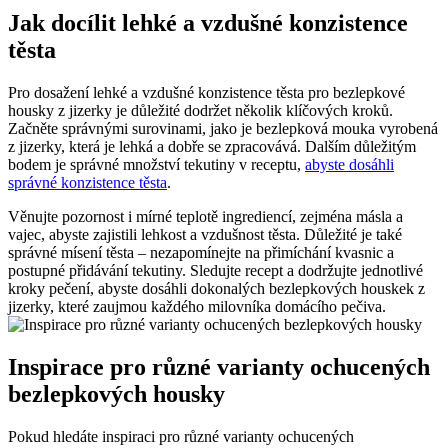
Jak docílit lehké a vzdušné konzistence
těsta
Pro dosažení lehké a vzdušné konzistence těsta pro bezlepkové
housky z jizerky je důležité dodržet několik klíčových kroků.
Začněte správnými surovinami, jako je bezlepková mouka vyrobená
z jizerky, která je lehká a dobře se zpracovává. Dalším důležitým
bodem je správné množství tekutiny v receptu,
abyste dosáhli
správné konzistence těsta
.
Věnujte pozornost i mírné teplotě ingrediencí, zejména másla a
vajec, abyste zajistili lehkost a vzdušnost těsta. Důležité je také
správné mísení těsta – nezapomínejte na přimíchání kvasnic a
postupné přidávání tekutiny. Sledujte recept a dodržujte jednotlivé
kroky pečení, abyste dosáhli dokonalých bezlepkových houskek z
jizerky, které zaujmou každého milovníka domácího pečiva.
Inspirace pro různé varianty ochucených
bezlepkových housky
Pokud hledáte inspiraci pro různé varianty ochucených