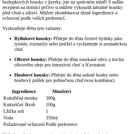
bezlepkových housky z jizerky, jste na správném místě! S naším
receptem na domácí pečivo si můžete vykouzlit lahodné housky
plné chuti a zdraví. Můžete zkombinovat různé ingredience a
ochucení podle vašich preferencí.
Vyzkoušejte třeba tyto varianty:
Bylinkové housky:
Přidejte do těsta čerstvé bylinky jako
tymián, rozmarýn nebo petržel a vychutnejte si aromatickou
chuť.
Olivové housky:
Přidejte do těsta nasekané olivy a trochu
olivového oleje pro intenzivní chuť a šťavnatost.
Houbové housky:
Přidejte do těsta sušené houby nebo
houbový prášek pro jedinečnou chuťovou kombinaci.
Ingredience
Množství
Kukuřičná mouka
300g
Kukuričný škrob
100g
Lžička soli
1
Voda
350ml
Požadované ochucení
Podle preference