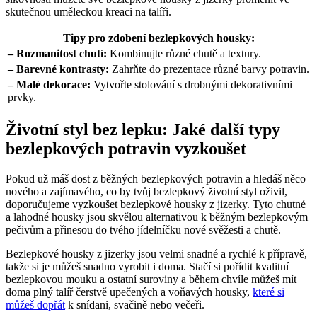
skutečnou uměleckou kreaci na talíři.
Tipy pro zdobení bezlepkových housky:
– Rozmanitost chutí:
Kombinujte různé chutě a textury.
– Barevné kontrasty:
Zahrňte do prezentace různé barvy potravin.
– Malé dekorace:
Vytvořte stolování s drobnými dekorativními
prvky.
Životní styl bez lepku: Jaké další typy
bezlepkových potravin vyzkoušet
Pokud už máš dost z běžných bezlepkových potravin a hledáš něco
nového a zajímavého, co by tvůj bezlepkový životní styl oživil,
doporučujeme vyzkoušet bezlepkové housky z jizerky. Tyto chutné
a lahodné housky jsou skvělou alternativou k běžným bezlepkovým
pečivům a přinesou do tvého jídelníčku nové svěžesti a chutě.
Bezlepkové housky z jizerky jsou velmi snadné a rychlé k přípravě,
takže si je můžeš snadno vyrobit i doma. Stačí si pořídit kvalitní
bezlepkovou mouku a ostatní suroviny a během chvíle můžeš mít
doma plný talíř čerstvě upečených a voňavých housky,
které si
můžeš dopřát
k snídani, svačině nebo večeři.