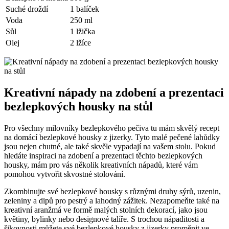
Suché droždí
1 balíček
Voda
250 ml
Sůl
1 lžička
Olej
2 lžíce
Kreativní nápady na zdobení a prezentaci
bezlepkových housky na stůl
Pro všechny milovníky bezlepkového pečiva tu mám skvělý recept
na domácí bezlepkové housky z jizerky. Tyto malé pečené lahůdky
jsou nejen chutné, ale také skvěle vypadají na vašem stolu. Pokud
hledáte inspiraci na zdobení a prezentaci těchto bezlepkových
housky, mám pro vás několik kreativních nápadů, které vám
pomohou vytvořit skvostné stolování.
Zkombinujte své bezlepkové housky s různými druhy sýrů, uzenin,
zeleniny a dipů pro pestrý a lahodný zážitek. Nezapomeňte také na
kreativní aranžmá ve formě malých stolních dekorací, jako jsou
květiny, bylinky nebo designové talíře. S trochou nápaditosti a
šikovnosti můžete své bezlepkové housky z jizerky proměnit ve