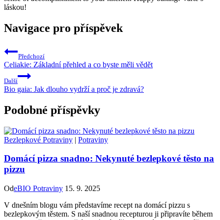
láskou!
Navigace pro příspěvek
Předchozí
Celiakie: Základní přehled a co byste měli vědět
Další
Bio gaia: Jak dlouho vydrží a proč je zdravá?
Podobné příspěvky
Bezlepkové Potraviny
|
Potraviny
Domácí pizza snadno: Nekynuté bezlepkové těsto na
pizzu
Od
eBIO Potraviny
15. 9. 2025
V dnešním blogu vám představíme recept na domácí pizzu s
bezlepkovým těstem. S naší snadnou recepturou ji připravíte během