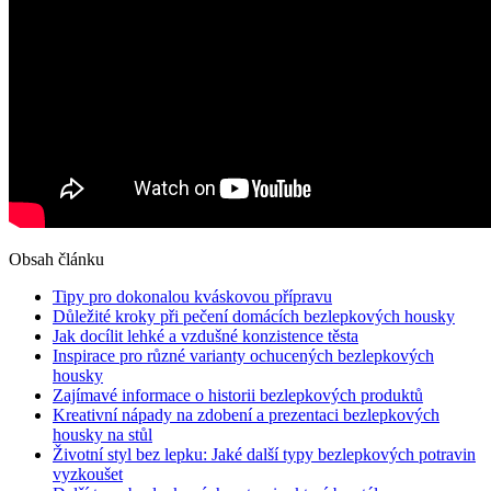
Obsah článku
Tipy pro dokonalou kváskovou přípravu
Důležité kroky při pečení domácích bezlepkových housky
Jak docílit lehké a vzdušné konzistence těsta
Inspirace pro různé varianty ochucených bezlepkových
housky
Zajímavé informace o historii bezlepkových produktů
Kreativní nápady na zdobení a prezentaci bezlepkových
housky na stůl
Životní styl bez lepku: Jaké další typy bezlepkových potravin
vyzkoušet