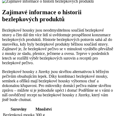
Zajímavé informace o historii
bezlepkových produktů
Bezlepkové housky jsou neodmyslitelnou součástí bezlepkové
stravy a čím dál tím více lidí si uvědomuje prospěšnost konzumace
bezlepkových produktů. Historie bezlepkových potravin sahá až do
starověku, kdy byly bezlepkové produkty běžnou součástí stravy.
Zajímavé je, že bezlepkové pečivo se v minulosti vyrábělo převážně
z mouky ze sladu, pšenice, ječmene a ovesu. Teprve v posledních
letech se rozšířil výběr bezlepkových surovin a receptů pro
bezlepkové pečivo.
Bezlepkové housky z Jizerky jsou skvělou alternativou k běžným
pečivům obsahujícím lepek. Díky kombinaci bezlepkové mouky,
semínek a oříšků mají bezlepkové housky výbornou chuť a
dokonalou křupavost. Pro milovníky domácí pečiva máme skvělou
zprávu – můžete si je jednoduše upéct i doma! Podělíme se s vámi o
náš osvědčený recept na bezlepkové housky z Jizerky, který vám
jistě bude chutnat.
Suroviny
Množství
Bezlepková mouka
300 g