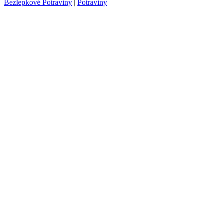
Bezlepkové Potraviny
|
Potraviny