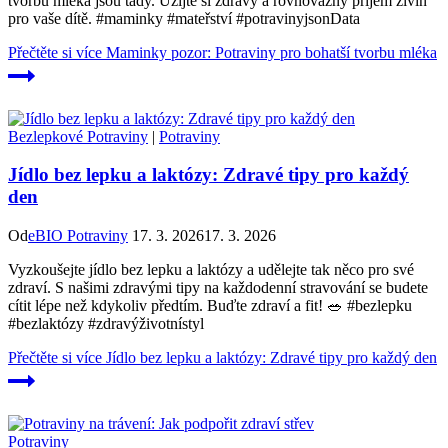
tvorbu mléka jsou tady. Užijte si zdravý a rovnovážný příjem živin
pro vaše dítě. #maminky #mateřství #potravinyjsonData
Přečtěte si více
Maminky pozor: Potraviny pro bohatší tvorbu mléka
Bezlepkové Potraviny
|
Potraviny
Jídlo bez lepku a laktózy: Zdravé tipy pro každý
den
Od
eBIO Potraviny
17. 3. 2026
17. 3. 2026
Vyzkoušejte jídlo bez lepku a laktózy a udělejte tak něco pro své
zdraví. S našimi zdravými tipy na každodenní stravování se budete
cítit lépe než kdykoliv předtím. Buďte zdraví a fit! 🥗 #bezlepku
#bezlaktózy #zdravýživotnístyl
Přečtěte si více
Jídlo bez lepku a laktózy: Zdravé tipy pro každý den
Potraviny