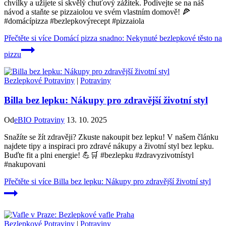
chvilky a užijete si skvělý chuťový zážitek. Podívejte se na náš
návod a staňte se pizzaiolou ve svém vlastním domově! 🍕
#domácípizza #bezlepkovýrecept #pizzaiola
Přečtěte si více
Domácí pizza snadno: Nekynuté bezlepkové těsto na
pizzu
Bezlepkové Potraviny
|
Potraviny
Billa bez lepku: Nákupy pro zdravější životní styl
Od
eBIO Potraviny
13. 10. 2025
Snažíte se žít zdravěji? Zkuste nakoupit bez lepku! V našem článku
najdete tipy a inspiraci pro zdravé nákupy a životní styl bez lepku.
Buďte fit a plni energie! 💪🛒 #bezlepku #zdravyzivotnístyl
#nakupovani
Přečtěte si více
Billa bez lepku: Nákupy pro zdravější životní styl
Bezlepkové Potraviny
|
Potraviny