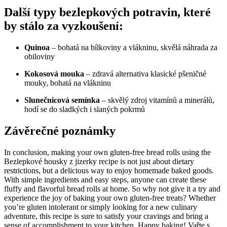
Další typy bezlepkových potravin, které
by stálo za vyzkoušení:
Quinoa
– bohatá na bílkoviny a vlákninu, skvělá náhrada za
obiloviny
Kokosová mouka
– zdravá alternativa klasické pšeničné
mouky, bohatá na vlákninu
Slunečnicová semínka
– skvělý zdroj vitamínů a minerálů,
hodí se do sladkých i slaných pokrmů
Závěrečné poznámky
In conclusion, making your own gluten-free bread rolls using the
Bezlepkové housky z jizerky recipe is not just about dietary
restrictions, but a delicious way to enjoy homemade baked goods.
With simple ingredients and easy steps, anyone can create these
fluffy and flavorful bread rolls at home. So why not give it a try and
experience the joy of baking your own gluten-free treats? Whether
you’re gluten intolerant or simply looking for a new culinary
adventure, this recipe is sure to satisfy your cravings and bring a
sense of accomplishment to your kitchen. Happy baking! Vařte s