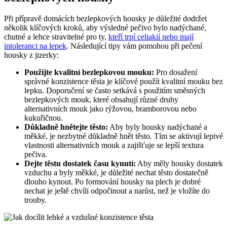
Při přípravě domácích bezlepkových housky je důležité dodržet
několik klíčových kroků, aby výsledné pečivo bylo nadýchané,
chutné a lehce stravitelné pro ty,
kteří trpí celiakií nebo mají
intoleranci na lepek
. Následující tipy vám pomohou při pečení
housky z jizerky:
Použijte kvalitní bezlepkovou mouku:
Pro dosažení
správné konzistence těsta je klíčové použít kvalitní mouku bez
lepku. Doporučení se často setkává s použitím směsných
bezlepkových mouk, které obsahují různé druhy
alternativních mouk jako rýžovou, bramborovou nebo
kukuřičnou.
Důkladně hnětejte těsto:
Aby byly housky nadýchané a
měkké, je nezbytné důkladně hnět těsto. Tím se aktivují lepivé
vlastnosti alternativních mouk a zajišťuje se lepší textura
pečiva.
Dejte těstu dostatek času kynutí:
Aby měly housky dostatek
vzduchu a byly měkké, je důležité nechat těsto dostatečně
dlouho kynout. Po formování housky na plech je dobré
nechat je ještě chvíli odpočinout a narůst, než je vložíte do
trouby.