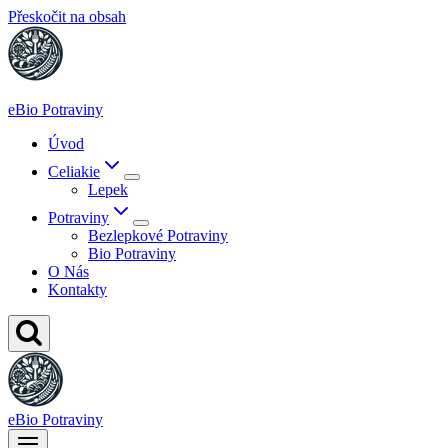
Přeskočit na obsah
eBio Potraviny
Úvod
Celiakie
Lepek
Potraviny
Bezlepkové Potraviny
Bio Potraviny
O Nás
Kontakty
eBio Potraviny