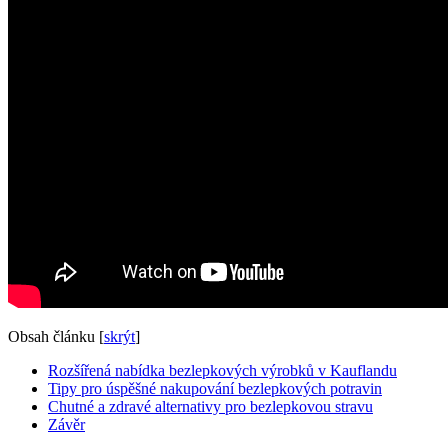
Obsah článku
[
skrýt
]
Rozšířená nabídka bezlepkových výrobků v Kauflandu
Tipy pro úspěšné nakupování bezlepkových potravin
Chutné a zdravé alternativy pro bezlepkovou stravu
Závěr