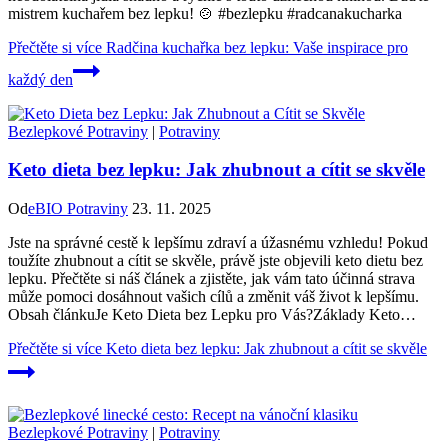
mistrem kuchařem bez lepku! 🍲 #bezlepku #radcanakucharka
Přečtěte si více
Radčina kuchařka bez lepku: Vaše inspirace pro
každý den
Bezlepkové Potraviny
|
Potraviny
Keto dieta bez lepku: Jak zhubnout a cítit se skvěle
Od
eBIO Potraviny
23. 11. 2025
Jste⁢ na správné cestě⁣ k ‍lepšímu ⁤zdraví a úžasnému vzhledu! Pokud
toužíte zhubnout a‍ cítit‍ se skvěle, právě⁢ jste ‍objevili keto⁤ dietu‍ bez
lepku. Přečtěte si náš článek a zjistěte,⁣ jak vám tato ⁣účinná strava
‌může pomoci dosáhnout vašich cílů⁤ a změnit váš život k lepšímu.
Obsah článkuJe Keto Dieta bez Lepku pro Vás?Základy​ Keto…
Přečtěte si více
Keto dieta bez lepku: Jak zhubnout a cítit se skvěle
Bezlepkové Potraviny
|
Potraviny