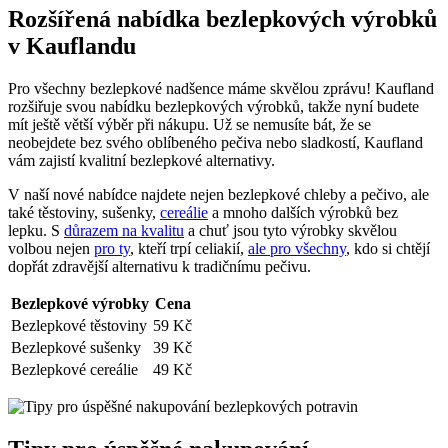
Rozšířená nabídka bezlepkových výrobků
v Kauflandu
Pro všechny bezlepkové nadšence máme skvělou zprávu! Kaufland
rozšiřuje svou nabídku bezlepkových výrobků, takže nyní budete
mít ještě větší výběr při nákupu. Už se nemusíte bát, že se
neobejdete bez svého oblíbeného pečiva nebo sladkostí, Kaufland
vám zajistí kvalitní bezlepkové alternativy.
V naší nové nabídce najdete nejen bezlepkové chleby a pečivo, ale
také těstoviny, sušenky,
cereálie
a mnoho dalších výrobků bez
lepku. S
důrazem na kvalitu
a chuť jsou tyto výrobky skvělou
volbou nejen
pro ty
, kteří trpí celiakií,
ale pro všechny
, kdo si chtějí
dopřát zdravější alternativu k tradičnímu pečivu.
Bezlepkové výrobky
Cena
Bezlepkové těstoviny
59 Kč
Bezlepkové sušenky
39 Kč
Bezlepkové cereálie
49 Kč