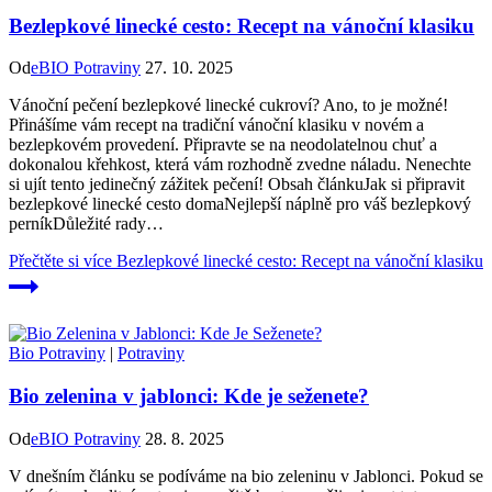
Bezlepkové linecké cesto: Recept na vánoční klasiku
Od
eBIO Potraviny
27. 10. 2025
Vánoční pečení bezlepkové linecké cukroví? Ano, to je možné!
Přinášíme vám recept na tradiční vánoční klasiku v novém a
bezlepkovém provedení. Připravte se na neodolatelnou chuť a
dokonalou křehkost, která vám rozhodně zvedne náladu. Nenechte
si ujít tento jedinečný zážitek pečení! Obsah článkuJak si připravit
bezlepkové linecké cesto domaNejlepší náplně pro váš bezlepkový
perníkDůležité rady…
Přečtěte si více
Bezlepkové linecké cesto: Recept na vánoční klasiku
Bio Potraviny
|
Potraviny
Bio zelenina v jablonci: Kde je seženete?
Od
eBIO Potraviny
28. 8. 2025
V dnešním článku se podíváme na bio zeleninu v Jablonci. Pokud se