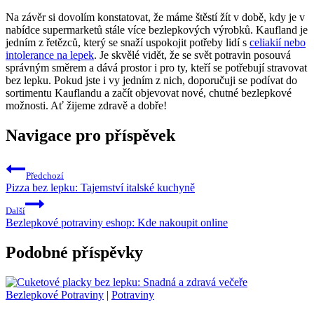
Na závěr si dovolím konstatovat, že máme štěstí žít v době, kdy je v
nabídce supermarketů stále více bezlepkových výrobků. Kaufland je
jedním z řetězců, který se snaží uspokojit potřeby lidí s
celiakií nebo
intolerance na lepek
. Je skvělé vidět, že se svět potravin posouvá
správným směrem a dává prostor i pro ty, kteří se potřebují stravovat
bez lepku. Pokud jste i vy jedním z nich, doporučuji se podívat do
sortimentu Kauflandu a začít objevovat nové, chutné bezlepkové
možnosti. Ať žijeme zdravě a dobře!
Navigace pro příspěvek
Předchozí
Pizza bez lepku: Tajemství italské kuchyně
Další
Bezlepkové potraviny eshop: Kde nakoupit online
Podobné příspěvky
Bezlepkové Potraviny
|
Potraviny