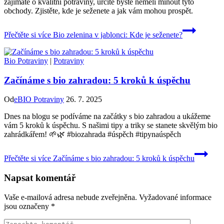
zajímáte o kvalitní potraviny, určitě byste neměli minout tyto
obchody. Zjistěte, kde je seženete a jak vám mohou prospět.
Přečtěte si více
Bio zelenina v jablonci: Kde je seženete?
Bio Potraviny
|
Potraviny
Začínáme s bio zahradou: 5 kroků k úspěchu
Od
eBIO Potraviny
26. 7. 2025
Dnes na blogu se podíváme na začátky s bio zahradou a ukážeme
vám 5 kroků k úspěchu. S našimi tipy a triky se stanete skvělým bio
zahrádkářem! 🌱🌿 #biozahrada #úspěch #tipynaúspěch
Přečtěte si více
Začínáme s bio zahradou: 5 kroků k úspěchu
Napsat komentář
Vaše e-mailová adresa nebude zveřejněna.
Vyžadované informace
jsou označeny
*