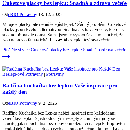
Cuketové placky bez lepku: Snadná a zdravá večeře
Od
eBIO Potraviny
13. 12. 2025
Milujete placky, ale nemůžete jíst lepek? Žádný problém! Cuketové
placky jsou skvělou alternativou. Snadná a zdravá večeře, kterou si
snadno připravíte doma. Sama jsem je vyzkoušela a musím říct, že
jsou naprosto fantastické!👩‍🍳🥒 #bezlepku #zdravavečeře
Přečtěte si více
Cuketové placky bez lepku: Snadná a zdravá večeře
Bezlepkové Potraviny
|
Potraviny
Radčina kuchařka bez lepku: Vaše inspirace pro
každý den
Od
eBIO Potraviny
9. 2. 2026
Radčina Kuchařka bez Lepku nabízí inspiraci pro každodenní
vaření bez lepku. S jednoduchými recepty a chutnými jídly se
naučíte, jak si pochutnat bez obav o intoleranci na lepek. Připravte si
neodolatelná jídla snadno a rychle s touto užitečnou knihou. Buďte