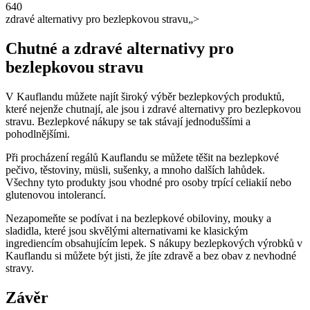
zdravé alternativy pro bezlepkovou stravu„>
Chutné a zdravé alternativy pro
bezlepkovou stravu
V Kauflandu můžete najít široký výběr bezlepkových produktů,
které nejenže chutnají, ale jsou i zdravé alternativy pro bezlepkovou
stravu. Bezlepkové nákupy se tak stávají jednoduššími a
pohodlnějšími.
Při procházení regálů Kauflandu se můžete těšit na bezlepkové
pečivo, těstoviny, müsli, sušenky, a mnoho dalších lahůdek.
Všechny tyto produkty jsou vhodné pro osoby trpící celiakií nebo
glutenovou intolerancí.
Nezapomeňte se podívat i na bezlepkové obiloviny, mouky a
sladidla, které jsou skvělými alternativami ke klasickým
ingrediencím obsahujícím lepek. S nákupy bezlepkových výrobků v
Kauflandu si můžete být jisti, že jíte zdravě a bez obav z nevhodné
stravy.
Závěr