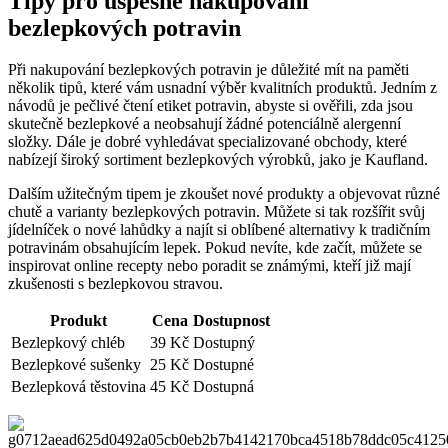
Tipy pro úspěšné nakupování
bezlepkových potravin
Při nakupování bezlepkových potravin je důležité mít na paměti
několik tipů, které vám usnadní výběr kvalitních produktů. Jedním z
návodů je pečlivé čtení etiket potravin, abyste si ověřili, zda jsou
skutečně bezlepkové a neobsahují žádné potenciálně alergenní
složky. Dále je dobré vyhledávat specializované obchody, které
nabízejí široký sortiment bezlepkových výrobků, jako je Kaufland.
Dalším užitečným tipem je zkoušet nové produkty a objevovat různé
chutě a varianty bezlepkových potravin. Můžete si tak rozšířit svůj
jídelníček o nové lahůdky a najít si oblíbené alternativy k tradičním
potravinám obsahujícím lepek. Pokud nevíte, kde začít, můžete se
inspirovat online recepty nebo poradit se známými, kteří již mají
zkušenosti s bezlepkovou stravou.
Produkt
Cena
Dostupnost
Bezlepkový chléb
39 Kč
Dostupný
Bezlepkové sušenky
25 Kč
Dostupné
Bezlepková těstovina
45 Kč
Dostupná