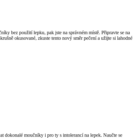
y bez použití‍ lepku, pak⁢ jste na správném místě.‍ Připravte se na⁤
rušně okusované, zkuste ‌tento nový ⁢směr pečení a ⁤užijte si lahodné
dokonalé ​moučníky i pro‍ ty⁤ s intolerancí na lepek. Naučte se