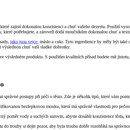
, které ‌zajistí dokonalou konzistenci a chuť​ vašeho dezertu. Použití v
 které potřebujete,​ a zároveň dodá moučníkům​ dokonalou chuť a‍ text
ady, ‌
jako jsou vejce
, ‌máslo a cukr. ⁢Tyto​ ingredience by ‌měly být tak
t výslednou chuť vaší ‍sladké dobrotky.
li ve výsledném produktu. S použitím⁤ kvalitních přísad‌ budete mít jist
to
 správné ‌postupy při péči o těsto. Zde je několik ⁤tipů, které vám po
tifikovanou bezlepkovou mouku, která má správné vlastnosti pro pečen
ný ⁢poměr ​vody a suchých surovin,⁤ abyste dosáhli konzistence těsta, kt
a​ do ⁤trouby si dejte ‍pozor, aby byla ⁤trouba dobře ⁤rozehřátá na správnou