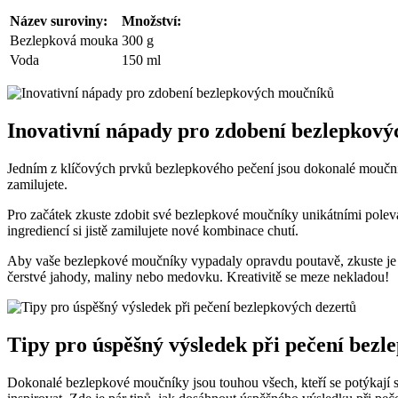
Název⁤ suroviny:
Množství:
Bezlepková ‍mouka
300 g
Voda
150 ml
Inovativní⁢ nápady pro ⁤zdobení bezlepkov
Jedním z klíčových prvků bezlepkového pečení ​jsou dokonalé⁣ moučníky,
zamilujete.
Pro začátek zkuste zdobit své bezlepkové moučníky unikátními polevami
ingrediencí⁤ si ​jistě zamilujete nové kombinace chutí.
Aby vaše bezlepkové moučníky vypadaly opravdu poutavě, zkuste je zd
čerstvé jahody, maliny nebo medovku. Kreativitě ⁤se​ meze nekladou!
Tipy ‍pro úspěšný výsledek ‍při pečení bezl
Dokonalé bezlepkové ‍moučníky jsou ⁢touhou⁤ všech, ‌kteří se potýkají s int