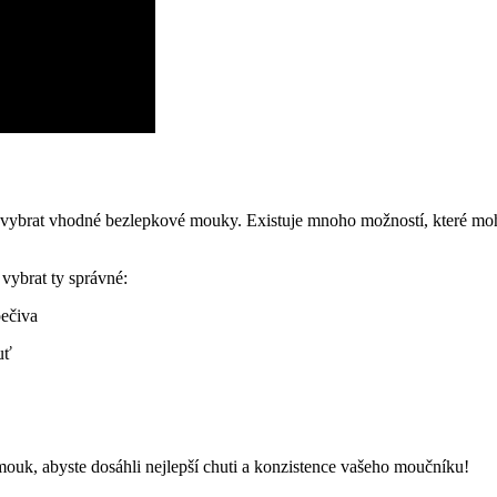
‌ vybrat vhodné⁣ bezlepkové ​mouky. Existuje mnoho možností, ‌které m
⁤ vybrat ty ‌správné:
ečiva
uť
ouk, abyste dosáhli nejlepší ‌chuti ⁢a konzistence vašeho moučníku!