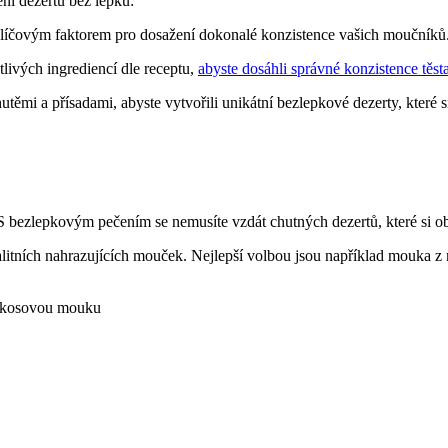
ení dezertů bez lepku:
klíčovým faktorem pro dosažení dokonalé konzistence vašich moučníků
ivých‍ ingrediencí dle receptu,​
abyste dosáhli správné konzistence těst
těmi a přísadami, abyste vytvořili unikátní bezlepkové dezerty, které si
. S bezlepkovým pečením se ⁤nemusíte vzdát chutných⁢ dezertů,​ které si⁣ ob
litních nahrazujících mouček. ‌Nejlepší volbou jsou například mouka z
 kokosovou mouku