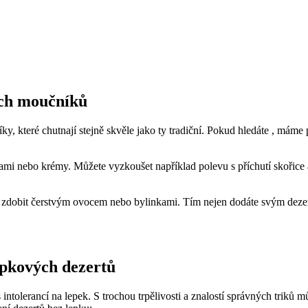
ých moučníků
 které chutnají stejně skvěle⁤ jako ty tradiční. Pokud‌ hledáte ,⁢ máme p
 nebo krémy. Můžete​ vyzkoušet například polevu s příchutí skořice a ‍
obit ​čerstvým ovocem⁣ nebo bylinkami. Tím nejen ⁣dodáte‍ svým dezert
epkových‍ dezertů
olerancí na⁣ lepek.​ S trochou ‌trpělivosti⁢ a​ znalostí správných triků může