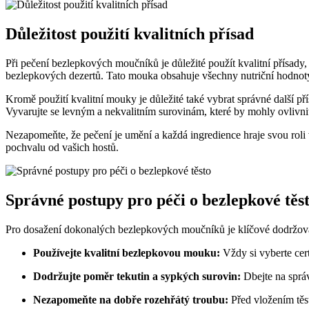
Důležitost‍ použití kvalitních přísad
Při pečení bezlepkových⁣ moučníků je důležité ⁢použít kvalitní přísady
bezlepkových dezertů. Tato​ mouka obsahuje všechny nutriční hodnoty,
Kromě použití kvalitní mouky je⁤ důležité také vybrat správné další ‌přís
Vyvarujte se levným a nekvalitním surovinám, které by ⁣mohly ovlivni
Nezapomeňte, že ⁣pečení je umění a každá‍ ingredience ‌hraje⁢ svou​ ro
pochvalu od vašich hostů.
Správné postupy pro péči o‍ bezlepkové těs
Pro⁢ dosažení dokonalých bezlepkových moučníků‍ je klíčové⁣ dodržovat
Používejte kvalitní bezlepkovou⁢ mouku:
Vždy si vyberte cer
Dodržujte poměr tekutin a ‌sypkých ​surovin:
Dbejte na správ
Nezapomeňte na‌ dobře rozehřátý ​troubu:
Před vložením⁢ těst