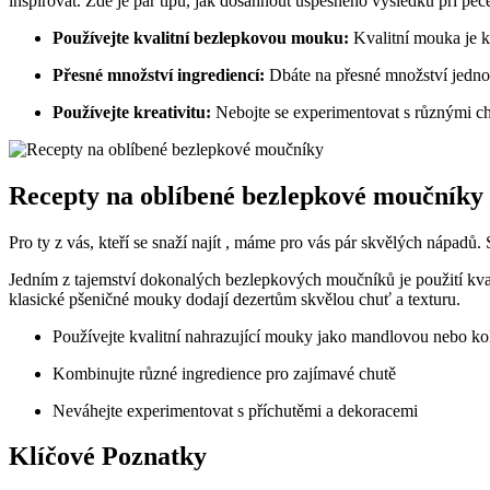
inspirovat. Zde⁤ je pár tipů, jak​ dosáhnout úspěšného výsledku⁤ při peč
Používejte kvalitní⁣ bezlepkovou ‌mouku:
Kvalitní mouka‍ je 
Přesné ⁢množství ingrediencí:
Dbáte na přesné množství‍ jednotl
Používejte kreativitu:
‍Nebojte se experimentovat s různými chu
Recepty na ​oblíbené bezlepkové moučníky
Pro ty z vás, ⁣kteří‌ se snaží najít , máme‌ pro vás pár skvělých nápadů
Jedním z tajemství dokonalých bezlepkových ​moučníků je použití kva
klasické pšeničné mouky dodají⁤ dezertům skvělou chuť‌ a⁤ texturu.
Používejte‍ kvalitní nahrazující mouky jako mandlovou ⁤nebo
Kombinujte různé ingredience pro zajímavé chutě
Neváhejte experimentovat s příchutěmi a dekoracemi
Klíčové Poznatky