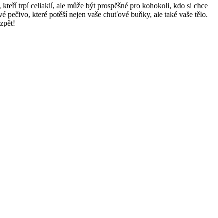
ří trpí celiakií, ale může být ‍prospěšné pro kohokoli, ​kdo⁣ si⁢ chce
é pečivo, které potěší nejen‌ vaše chuťové‌ buňky, ale také vaše tělo.
zpět!