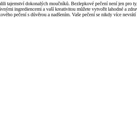
li tajemství dokonalých moučníků. Bezlepkové pečení není jen ⁣pro ty, kte
nými ingrediencemi ⁢a vaší ‍kreativitou můžete‍ vytvořit lahodné a zdrav
kového pečení s ⁤důvěrou a nadšením. Vaše pečení se nikdy více nevrátí 