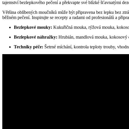
tajemství bezlepkového pečení a⁣ překvapte své blízké šťavnatými dezer
Většina oblíbených⁢ moučníků může být připravena bez lepku bez​ ztrát
běžném pečení. ‌Inspirujte ‌se ​recepty ​a ‌radami ‌od profesionálů a při
Bezlepkové mouky:
Kukuřičná ⁤mouka, rýžová ⁣mouka, koko
Bezlepkové náhražky:
Hrubián, mandlová mouka, kokosový 
Techniky péče:
Šetrné míchání, kontrola teploty‌ trouby, vhod