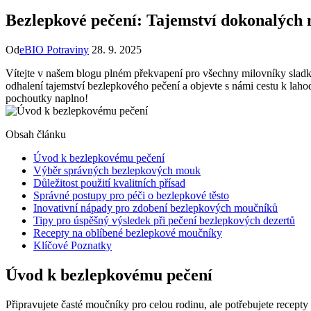
Bezlepkové pečení: Tajemství dokonalých
Od
eBIO Potraviny
28. 9. 2025
Vítejte v našem blogu plném překvapení pro všechny milovníky sladkých
odhalení tajemství ‍bezlepkového pečení ⁤a objevte s námi cestu k laho
pochoutky naplno!
Obsah článku
Úvod⁣ k ⁤bezlepkovému pečení
Výběr správných⁤ bezlepkových⁣ mouk
Důležitost‍ použití kvalitních přísad
Správné postupy pro péči o‍ bezlepkové těsto
Inovativní⁢ nápady pro ⁤zdobení bezlepkových moučníků
Tipy ‍pro úspěšný výsledek ‍při pečení bezlepkových‍ dezertů
Recepty na ​oblíbené bezlepkové moučníky
Klíčové Poznatky
Úvod⁣ k ⁤bezlepkovému pečení
Připravujete ⁤časté moučníky pro⁢ celou ⁤rodinu, ale⁣ potřebujete ⁢recepty ‍