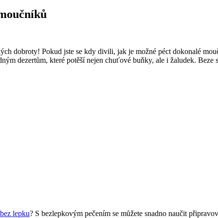
 moučníků
 dobroty! Pokud jste se kdy ⁤divili, jak je možné péct dokonalé moučník
dným dezertům, které potěší nejen ‍chuťové buňky, ale i žaludek. Beze sk
bez lepku
? S bezlepkovým pečením se můžete snadno naučit připravovat 