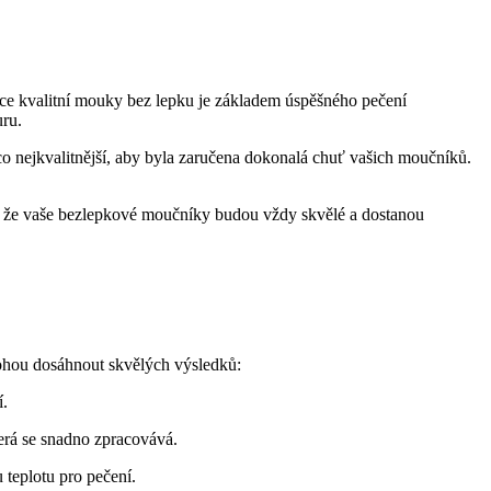
ysoce kvalitní mouky​ bez lepku je základem úspěšného pečení
uru.
é co nejkvalitnější,⁤ aby byla zaručena dokonalá⁤ chuť vašich moučníků.
otu, že vaše ​bezlepkové moučníky budou ⁤vždy skvělé a dostanou
mohou dosáhnout ⁤skvělých výsledků:
í.
erá se snadno ⁢zpracovává.
 teplotu ⁢pro pečení.