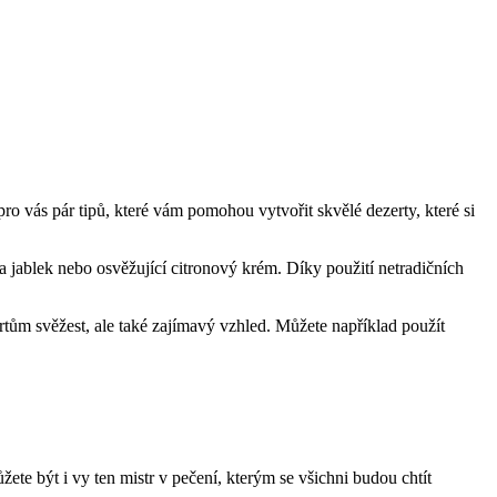
ro vás pár tipů, které ​vám pomohou vytvořit skvělé dezerty, které si
jablek nebo​ osvěžující citronový krém. Díky použití ‌netradičních
ům svěžest, ale také zajímavý vzhled. ​Můžete například použít
te ‌být i vy ​ten ⁢mistr v pečení, kterým‍ se ⁤všichni‍ budou ‌chtít