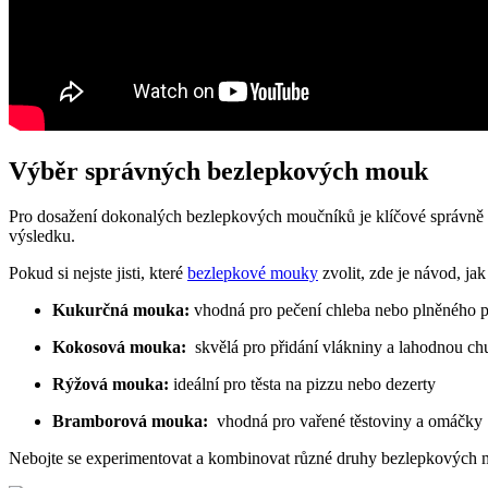
Výběr správných⁤ bezlepkových⁣ mouk
Pro dosažení⁢ dokonalých​ bezlepkových moučníků je klíčové⁤ správně
výsledku.
Pokud‌ si nejste ⁣jisti, které
bezlepkové mouky
zvolit, ⁤zde ‌je návod, jak
Kukurčná mouka:
vhodná pro pečení chleba nebo plněného p
Kokosová ⁣mouka:
⁣ skvělá ⁤pro přidání vlákniny a lahodnou ch
Rýžová⁣ mouka:
⁣ideální pro těsta na pizzu ⁤nebo⁣ dezerty
Bramborová mouka:
⁤ vhodná pro vařené těstoviny ‍a omáčky
Nebojte se‌ experimentovat a kombinovat​ různé druhy bezlepkových​ m