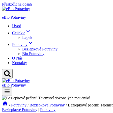
Přeskočit na obsah
eBio Potraviny
Úvod
Celiakie
Lepek
Potraviny
Bezlepkové Potraviny
Bio Potraviny
O Nás
Kontakty
eBio Potraviny
/
Potraviny
/
Bezlepkové Potraviny
/
Bezlepkové pečení: Tajems
Bezlepkové Potraviny
|
Potraviny