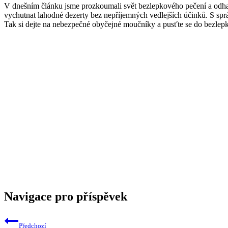
V dnešním článku jsme prozkoumali⁤ svět ‌bezlepkového ‍pečení a ⁣odhali
vychutnat lahodné​ dezerty bez nepříjemných‍ vedlejších účinků. S správ
Tak si dejte⁤ na nebezpečné obyčejné moučníky a ⁢pusťte se do bezlep
Navigace pro příspěvek
Předchozí