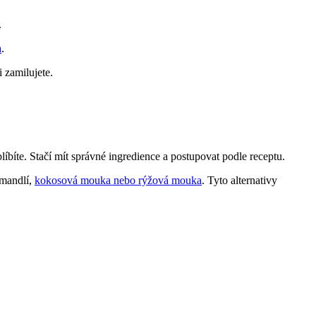
.
a
.
 zamilujete.
líbíte. Stačí mít ⁢správné ingredience⁣ a postupovat podle receptu.
 mandlí,
kokosová mouka nebo rýžová mouka
.⁢ Tyto‌ alternativy​