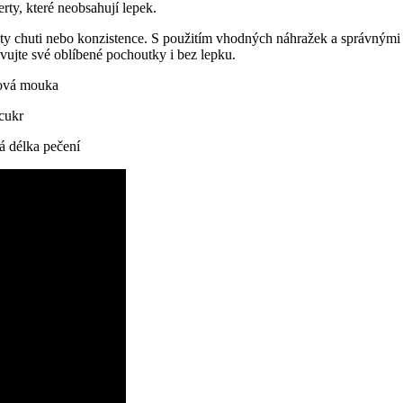
ty, které ‍neobsahují ⁤lepek.
y ⁤chuti nebo konzistence. S použitím vhodných náhražek a⁣ správnými ‌
pravujte své oblíbené pochoutky ⁤i bez lepku.
sová mouka
cukr
ná délka pečení