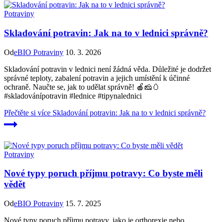
Potraviny
Skladování potravin: Jak na to v lednici správně?
Od
eBIO Potraviny
10. 3. 2026
Skladování potravin v lednici není žádná věda. Důležité je dodržet
správné teploty, zabalení potravin a jejich umístění k účinné
ochraně. Naučte se, jak to udělat správně! 🍎🧀🥚
#skladovánípotravin #lednice #tipynalednici
Přečtěte si více
Skladování potravin: Jak na to v lednici správně?
Potraviny
Nové typy poruch příjmu potravy: Co byste měli
vědět
Od
eBIO Potraviny
15. 7. 2025
Nové typy poruch příjmu potravy, jako je orthorexie nebo