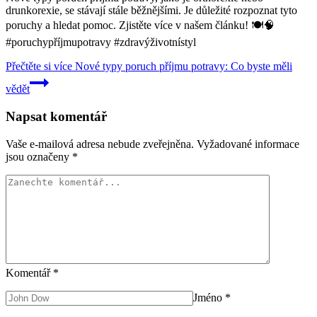
drunkorexie, se stávají stále běžnějšími. Je důležité rozpoznat tyto
poruchy a hledat pomoc. Zjistěte více v našem článku! 🍽️🧠
#poruchypříjmupotravy #zdravýživotnístyl
Přečtěte si více
Nové typy poruch příjmu potravy: Co byste měli
vědět
Napsat komentář
Vaše e-mailová adresa nebude zveřejněna.
Vyžadované informace
jsou označeny
*
Komentář
*
Jméno
*