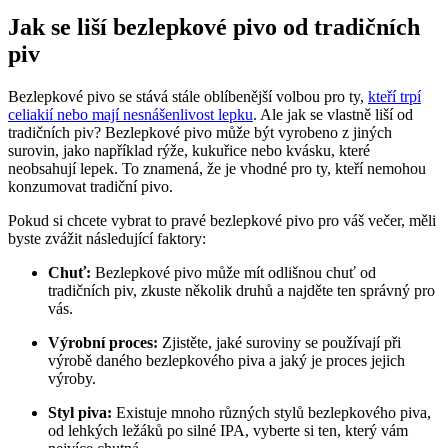
Jak se liší bezlepkové pivo od tradičních
piv
Bezlepkové pivo se stává stále oblíbenější volbou pro ty,
kteří trpí
celiakií nebo mají nesnášenlivost lepku
. Ale jak se vlastně liší od
tradičních piv? Bezlepkové pivo může být vyrobeno z jiných
surovin, jako například rýže, kukuřice nebo kvásku, které
neobsahují lepek. To znamená, že je vhodné pro ty, kteří nemohou
konzumovat tradiční pivo.
Pokud si chcete vybrat to pravé bezlepkové pivo pro váš večer, měli
byste zvážit následující faktory:
Chuť:
Bezlepkové pivo může mít odlišnou chuť od
tradičních piv, zkuste několik druhů a najděte ten správný pro
vás.
Výrobní proces:
Zjistěte, jaké suroviny se používají při
výrobě daného bezlepkového piva a jaký je proces jejich
výroby.
Styl piva:
Existuje mnoho různých stylů bezlepkového piva,
od lehkých ležáků po silné IPA, vyberte si ten, který vám