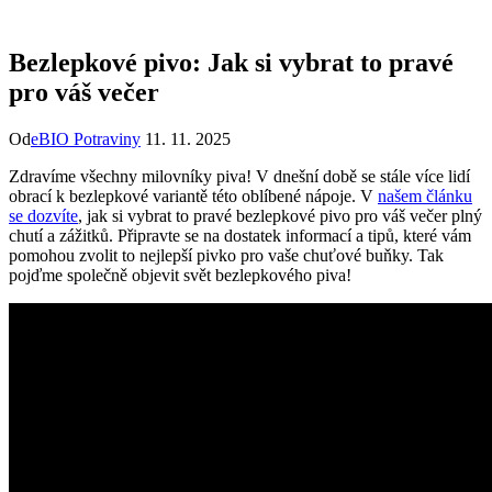
Bezlepkové pivo: Jak si vybrat to pravé
pro váš večer
Od
eBIO Potraviny
11. 11. 2025
Zdravíme všechny milovníky piva! V dnešní době se stále více lidí
obrací k bezlepkové variantě této oblíbené nápoje. V
našem článku
se dozvíte
, jak si vybrat to pravé bezlepkové pivo pro váš večer plný
chutí a zážitků. Připravte se na dostatek informací a tipů, které vám
pomohou zvolit to nejlepší pivko pro vaše chuťové buňky. Tak
pojďme společně objevit svět bezlepkového piva!