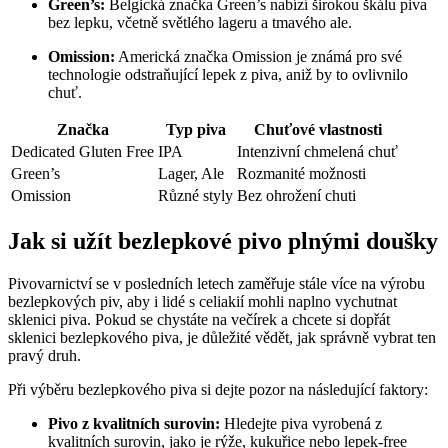
Green’s:
Belgická značka Green’s nabízí širokou škálu piva
bez lepku, včetně světlého lageru a tmavého ale.
Omission:
Americká značka Omission je známá pro své
technologie odstraňující lepek z piva, aniž by to ovlivnilo
chuť.
Značka
Typ piva
Chuťové vlastnosti
Dedicated Gluten Free
IPA
Intenzivní chmelená chuť
Green’s
Lager, Ale
Rozmanité možnosti
Omission
Různé styly
Bez ohrožení chuti
Jak si užít bezlepkové pivo plnými doušky
Pivovarnictví se v posledních letech zaměřuje stále více na výrobu
bezlepkových piv, aby i lidé s celiakií mohli naplno vychutnat
sklenici piva. Pokud se chystáte na večírek a chcete si dopřát
sklenici bezlepkového piva, je důležité vědět, jak správně vybrat ten
pravý druh.
Při výběru bezlepkového piva si dejte pozor na následující faktory:
Pivo z kvalitních surovin:
Hledejte piva vyrobená z
kvalitních surovin, jako je rýže, kukuřice nebo lepek-free