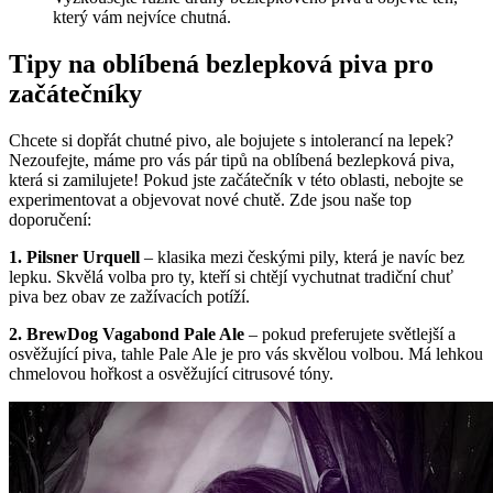
který vám nejvíce chutná.
Tipy na oblíbená bezlepková piva pro
začátečníky
Chcete si dopřát chutné pivo, ale bojujete s intolerancí na lepek?
Nezoufejte, máme pro vás pár tipů na oblíbená bezlepková piva,
která si zamilujete! Pokud jste začátečník v této oblasti, nebojte se
experimentovat a objevovat nové chutě. Zde jsou naše top
doporučení:
1. Pilsner Urquell
– klasika mezi českými pily, která je navíc bez
lepku. Skvělá volba pro ty, kteří si chtějí vychutnat tradiční chuť
piva bez obav ze zažívacích potíží.
2. BrewDog Vagabond Pale Ale
– pokud preferujete světlejší a
osvěžující piva, tahle Pale Ale je pro vás skvělou volbou. Má lehkou
chmelovou hořkost a osvěžující citrusové tóny.