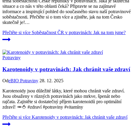
téma soběstačnosti České republiky v potravinách. Jaká je skutečná
situace a co nás v této oblasti čeká? Připravte se na zajímavé
informace a inspirující pohled do současného stavu naší potravinové
soběstačnosti. Přečtěte si o tom více a zjistěte, jak na tom Česko
skutečně je!…
Přečtěte si více
Soběstačnost ČR v potravinách: Jak na tom jsme?
Potraviny
Karotenoidy v potravinách: Jak chránit vaše zdraví
Od
eBIO Potraviny
28. 12. 2025
Karotenoidy jsou důležité látky, které mohou chránit vaše zdraví.
Jsou obsaženy v různých potravinách jako mrkve, špenát nebo
rajčata. Zajistěte si dostatečný příjem karotenoidů pro optimální
zdraví! 🥕🍅 #zdraví #potraviny #vitamíny
Přečtěte si více
Karotenoidy v potravinách: Jak chránit vaše zdraví