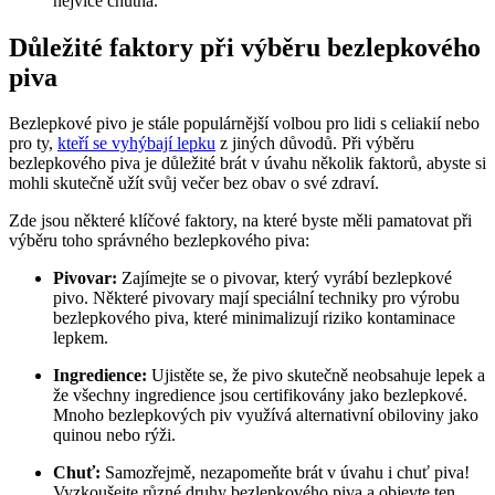
nejvíce chutná.
Důležité faktory při výběru bezlepkového
piva
Bezlepkové pivo je stále populárnější volbou pro lidi s celiakií nebo
pro ty,
kteří se vyhýbají lepku
z jiných důvodů. Při výběru
bezlepkového piva je důležité brát v úvahu několik faktorů, abyste si
mohli skutečně užít svůj večer bez obav o své zdraví.
Zde jsou některé klíčové faktory, na které byste měli pamatovat při
výběru toho správného bezlepkového piva:
Pivovar:
Zajímejte se o pivovar, který vyrábí bezlepkové
pivo. Některé pivovary mají speciální techniky pro výrobu
bezlepkového piva, které minimalizují riziko kontaminace
lepkem.
Ingredience:
Ujistěte se, že pivo skutečně neobsahuje lepek a
že všechny ingredience jsou certifikovány jako bezlepkové.
Mnoho bezlepkových piv využívá alternativní obiloviny jako
quinou nebo rýži.
Chuť:
Samozřejmě, nezapomeňte brát v úvahu i chuť piva!
Vyzkoušejte různé druhy bezlepkového piva a objevte ten,