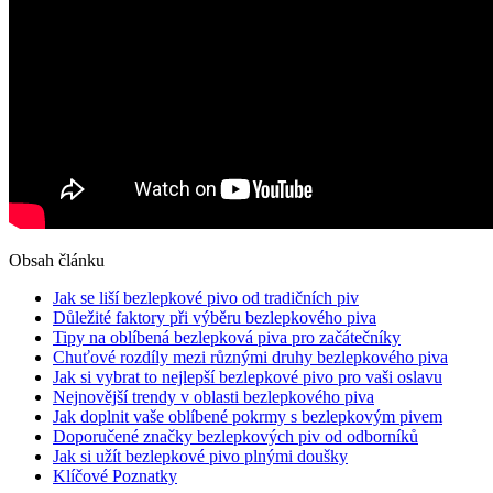
Obsah článku
Jak se liší bezlepkové pivo od tradičních piv
Důležité faktory při výběru bezlepkového piva
Tipy na oblíbená bezlepková piva pro začátečníky
Chuťové rozdíly mezi různými druhy bezlepkového piva
Jak si vybrat to nejlepší bezlepkové pivo pro vaši oslavu
Nejnovější trendy v oblasti bezlepkového piva
Jak doplnit vaše oblíbené pokrmy s bezlepkovým pivem
Doporučené značky bezlepkových piv od odborníků
Jak si užít bezlepkové pivo plnými doušky
Klíčové Poznatky