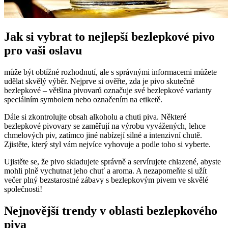
Jak si vybrat to nejlepší bezlepkové pivo
pro vaši oslavu
může být obtížné rozhodnutí, ale s správnými informacemi můžete
udělat skvělý výběr. Nejprve si ověřte, zda je pivo skutečně
bezlepkové – většina pivovarů označuje své bezlepkové varianty
speciálním symbolem nebo označením na etiketě.
Dále si zkontrolujte obsah alkoholu a chuti piva. Některé
bezlepkové pivovary se zaměřují na výrobu vyvážených, lehce
chmelových piv, zatímco jiné nabízejí silné a intenzivní chutě.
Zjistěte, který styl vám nejvíce vyhovuje a podle toho si vyberte.
Ujistěte se, že pivo skladujete správně a servírujete chlazené, abyste
mohli plně vychutnat jeho chuť a aroma. A nezapomeňte si užít
večer plný bezstarostné zábavy s bezlepkovým pivem ve skvělé
společnosti!
Nejnovější trendy v oblasti bezlepkového
piva