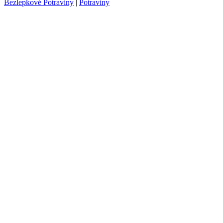
Bezlepkové Potraviny
|
Potraviny