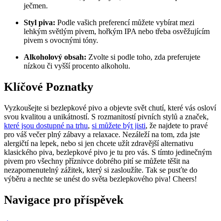
ječmen.
Styl piva:
Podle vašich preferencí můžete vybírat mezi
lehkým světlým pivem, hořkým IPA nebo třeba osvěžujícím
pivem s ovocnými tóny.
Alkoholový obsah:
Zvolte si podle toho, zda preferujete
nízkou či vyšší procento alkoholu.
Klíčové Poznatky
Vyzkoušejte si bezlepkové pivo a objevte svět chutí, které vás osloví
svou kvalitou a unikátností. S rozmanitostí pivních stylů a značek,
které jsou dostupné na trhu
,
si můžete být jisti
, že najdete to pravé
pro váš večer plný zábavy a relaxace. Nezáleží na tom, zda jste
alergičtí na lepek, nebo si jen chcete užít zdravější alternativu
klasického piva, bezlepkové pivo je tu pro vás. S tímto jedinečným
pivem pro všechny příznivce dobrého pití se můžete těšit na
nezapomenutelný zážitek, který si zasloužíte. Tak se pusťte do
výběru a nechte se unést do světa bezlepkového piva! Cheers!
Navigace pro příspěvek