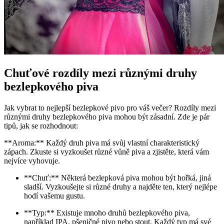
Chuťové rozdíly mezi různými druhy
bezlepkového piva
Jak vybrat to nejlepší bezlepkové pivo pro váš večer? Rozdíly mezi
různými druhy bezlepkového piva mohou být zásadní. Zde je pár
tipů, jak se rozhodnout:
**Aroma:** Každý druh piva má svůj vlastní charakteristický
zápach. Zkuste si vyzkoušet různé vůně piva a zjistěte, která vám
nejvíce vyhovuje.
**Chuť:** Některá bezlepková piva mohou být hořká, jiná
sladší. Vyzkoušejte si různé druhy a najděte ten, který nejlépe
hodí vašemu gustu.
**Typ:** Existuje mnoho druhů bezlepkového piva,
například IPA, pšeničné pivo nebo stout. Každý typ má své