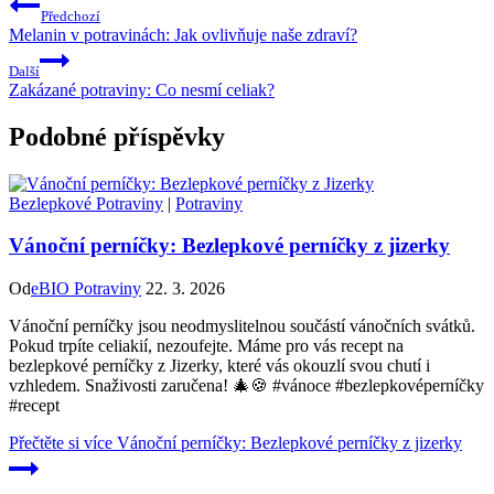
Předchozí
Melanin v potravinách: Jak ovlivňuje naše zdraví?
Další
Zakázané potraviny: Co nesmí celiak?
Podobné příspěvky
Bezlepkové Potraviny
|
Potraviny
Vánoční perníčky: Bezlepkové perníčky z jizerky
Od
eBIO Potraviny
22. 3. 2026
Vánoční perníčky jsou neodmyslitelnou součástí vánočních svátků.
Pokud trpíte celiakií, nezoufejte. Máme pro vás recept na
bezlepkové perníčky z Jizerky, které vás okouzlí svou chutí i
vzhledem. Snaživosti zaručena! 🎄🍪 #vánoce #bezlepkovéperníčky
#recept
Přečtěte si více
Vánoční perníčky: Bezlepkové perníčky z jizerky