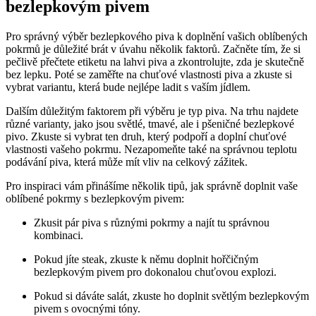
bezlepkovým pivem
Pro správný výběr bezlepkového piva k doplnění vašich oblíbených
pokrmů je důležité brát v úvahu několik faktorů. Začněte tím, že si
pečlivě přečtete etiketu na lahvi piva a zkontrolujte, zda je skutečně
bez lepku. Poté se zaměřte na chuťové vlastnosti piva a zkuste si
vybrat variantu, která bude nejlépe ladit s vaším jídlem.
Dalším důležitým faktorem při výběru je typ piva. Na trhu najdete
různé varianty, jako jsou světlé, tmavé, ale i pšeničné bezlepkové
pivo. Zkuste si vybrat ten druh, který podpoří a doplní chuťové
vlastnosti vašeho pokrmu. Nezapomeňte také na správnou teplotu
podávání piva, která může mít vliv na celkový zážitek.
Pro inspiraci vám přinášíme několik tipů, jak správně doplnit vaše
oblíbené pokrmy s bezlepkovým pivem:
Zkusit pár piva s různými pokrmy a najít tu správnou
kombinaci.
Pokud jíte steak, zkuste k němu doplnit hořčičným
bezlepkovým pivem pro dokonalou chuťovou explozi.
Pokud si dáváte salát, zkuste ho doplnit světlým bezlepkovým
pivem s ovocnými tóny.