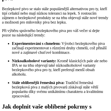
Bezlepkové pivo se stalo stále populárnější alternativou pro ty, kteří
trpí celiakií nebo mají nízkou toleranci na lepek. S rostoucím
zájmem o bezlepkové produkty se na trhu objevují stále nové trendy
a možnosti pro milovníky piva bez lepku.
Při výběru správného bezlepkového piva pro váš večer si dejte
pozor na následující trendy:
Experimentování s chmelem:
Výrobci bezlepkového piva
začínají experimentovat s různými druhy chmelů, což přináší
nové a zajímavé chuťové kombinace.
Nízkoalkoholové varianty:
Kromě klasických pale ale nebo
IPA se na trhu objevují také nízkoalkoholové varianty
bezlepkového piva pro ty, kteří preferují menší obsah
alkoholu.
Stále oblíbenější řemeslná piva:
Tradiční řemeslná
bezlepková piva z malých pivovarů získávají stále větší
popularitu díky svému unikátnímu charakteru a kvalitnímu
zpracování.
Jak doplnit vaše oblíbené pokrmy s