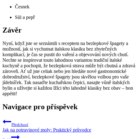
Česnek
Sůl a pepř
Závěr
Nyní, když jste se seznámili s receptem na bezlepkové špagety a
možností, jak si vychutnat italskou klasiku bez zbytečných
komplikací, je čas se pustit do vaření a objevování nových chutí.
Nechte se inspirovat touto lahodnou variantou tradiční italské
kuchyně a pochopit, že bezlepková strava může být chutná a zdravá
zároveň. Ať už jste celiak nebo jen hledáte nové gastronomické
dobrodružství, bezlepkové špagety jsou skvělou volbou pro vaše
jídelníček. Tak nasaďte kuchařskou čepici, nasajte vůně italských
bylin a užívejte si každou lžíci této lahodné klasiky bez obav – bon
appétit!
Navigace pro příspěvek
Předchozí
Jak na potravinové moly: Praktický průvodce