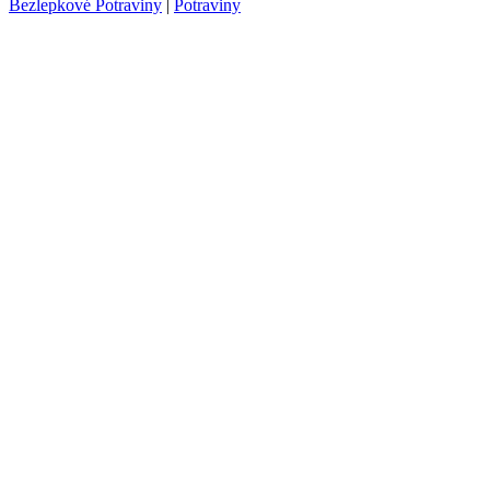
Bezlepkové Potraviny
|
Potraviny