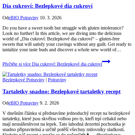
Dia cukroví: Bezlepkové dia cukroví
Od
eBIO Potraviny
10. 3. 2026
Do you have a sweet tooth but struggle with gluten intolerance?
Look no further! In this article, we are diving into the delicious
world of „Dia cukroví: Bezlepkové dia cukroví“ – gluten-free
sweets that will satisfy your cravings without any guilt. Get ready to
tantalize your taste buds and discover a whole new world of…
Přečtěte si více
Dia cukroví: Bezlepkové dia cukroví
Bezlepkové Potraviny
|
Potraviny
Tartaletky snadno: Bezlepkové tartaletky recept
Od
eBIO Potraviny
9. 2. 2026
V dnešním článku si představíme jednoduchý recept na bezlepkové
tartaletky, které jsou skvělou volbou pro ty, kteří trpí celiakií nebo
mají nesnášenlivost na lepek. Tato lahodná dezertní pochoutka je
snadno připravitelná a určitě potěší všechny milovníky sladkostí.
Sledujte náš recept a pusťte se do pečení!🍰👩‍🍳 #bezlepkove