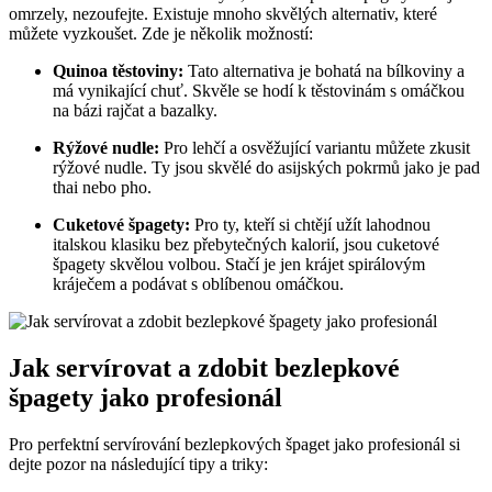
omrzely, nezoufejte. Existuje mnoho skvělých alternativ, které
můžete vyzkoušet. Zde je několik možností:
Quinoa těstoviny:
Tato alternativa je bohatá na bílkoviny a
má vynikající chuť. Skvěle se hodí k těstovinám s omáčkou
na bázi rajčat a bazalky.
Rýžové nudle:
Pro lehčí a osvěžující variantu můžete zkusit
rýžové nudle. Ty jsou skvělé do asijských pokrmů jako je pad
thai nebo pho.
Cuketové špagety:
Pro ty, kteří si chtějí užít lahodnou
italskou klasiku bez přebytečných kalorií, jsou cuketové
špagety skvělou volbou. Stačí je jen krájet spirálovým
kráječem a podávat s oblíbenou omáčkou.
Jak servírovat a zdobit bezlepkové
špagety jako profesionál
Pro perfektní servírování bezlepkových špaget jako profesionál si
dejte pozor na následující tipy a triky: