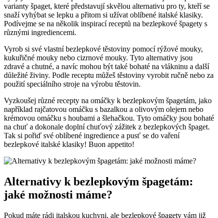
varianty špaget, které představují skvělou alternativu pro ty, kteří se
snaží vyhýbat se lepku a přitom si užívat oblíbené italské klasiky.
Podívejme se na několik inspirací receptů na bezlepkové špagety s
různými ingrediencemi.
Vyrob si své vlastní bezlepkové těstoviny pomocí rýžové mouky,
kukuřičné mouky nebo cizrnové mouky. Tyto alternativy jsou
zdravé a chutné, a navíc mohou být také bohaté na vlákninu a další
důležité živiny. Podle receptu můžeš těstoviny vyrobit ručně nebo za
použití speciálního stroje na výrobu těstovin.
Vyzkoušej různé recepty na omáčky k bezlepkovým špagetám, jako
například rajčatovou omáčku s bazalkou a olivovým olejem nebo
krémovou omáčku s houbami a šlehačkou. Tyto omáčky jsou bohaté
na chuť a dokonale doplní chuťový zážitek z bezlepkových špaget.
Tak si pořiď své oblíbené ingredience a pusť se do vaření
bezlepkové italské klasiky! Buon appetito!
Alternativy k bezlepkovým špagetám:
jaké možnosti máme?
Pokud máte rádi italskou kuchyni, ale bezlepkové špagety vám již