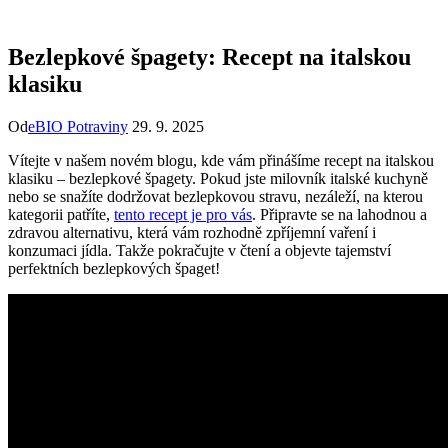
Bezlepkové špagety: Recept na italskou
klasiku
Od
eBIO Potraviny
29. 9. 2025
Vítejte v našem novém blogu, kde vám přinášíme recept na italskou
klasiku – bezlepkové špagety. Pokud jste milovník italské kuchyně
nebo se snažíte dodržovat bezlepkovou stravu, nezáleží, na kterou
kategorii patříte,
tento recept je pro vás
. Připravte se na lahodnou a
zdravou alternativu, která vám rozhodně zpříjemní vaření i
konzumaci jídla. Takže pokračujte v čtení a objevte tajemství
perfektních bezlepkových špaget!