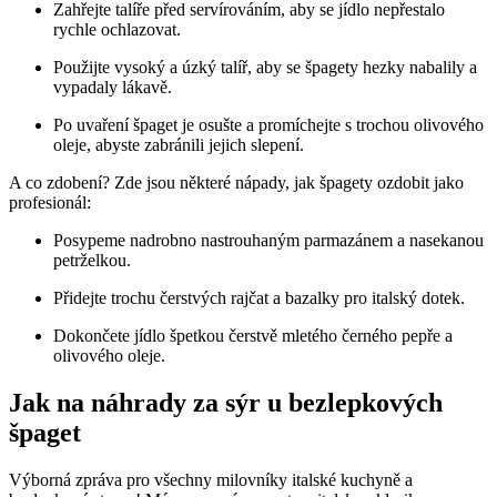
Zahřejte talíře před servírováním, aby se jídlo nepřestalo
rychle ochlazovat.
Použijte vysoký a úzký talíř, aby se špagety hezky nabalily a
vypadaly lákavě.
Po uvaření špaget je osušte a promíchejte s trochou olivového
oleje, abyste zabránili jejich slepení.
A co zdobení? Zde jsou některé nápady, jak špagety ozdobit jako
profesionál:
Posypeme nadrobno nastrouhaným parmazánem a nasekanou
petrželkou.
Přidejte trochu čerstvých rajčat a bazalky pro italský dotek.
Dokončete jídlo špetkou čerstvě mletého černého pepře a
olivového oleje.
Jak na náhrady za sýr u bezlepkových
špaget
Výborná zpráva pro všechny milovníky italské kuchyně a