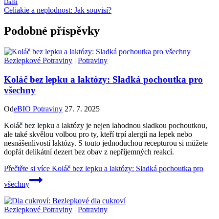
Další
Celiakie a neplodnost: Jak souvisí?
Podobné příspěvky
Bezlepkové Potraviny
|
Potraviny
Koláč bez lepku a laktózy: Sladká pochoutka pro
všechny
Od
eBIO Potraviny
27. 7. 2025
Koláč bez lepku a laktózy je nejen lahodnou sladkou pochoutkou,
ale také skvělou volbou pro ty, kteří trpí alergií na lepek nebo
nesnášenlivostí laktózy. S touto jednoduchou recepturou si můžete
dopřát delikátní dezert bez obav z nepříjemných reakcí.
Přečtěte si více
Koláč bez lepku a laktózy: Sladká pochoutka pro
všechny
Bezlepkové Potraviny
|
Potraviny