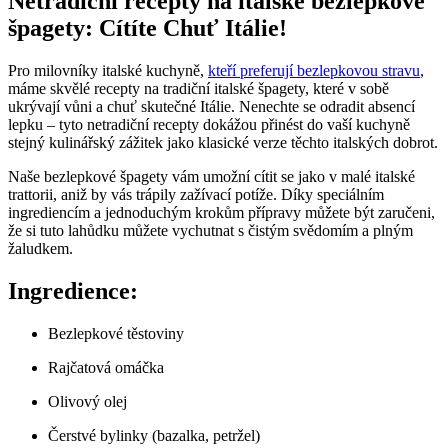
Netradiční recepty na italské bezlepkové
špagety: Cítíte Chuť Itálie!
Pro milovníky italské kuchyně,
kteří preferují bezlepkovou stravu
,
máme skvělé recepty na tradiční italské špagety, které v sobě
ukrývají vůni a chuť skutečné Itálie. Nenechte se odradit absencí
lepku – tyto netradiční recepty dokážou přinést do vaší kuchyně
stejný kulinářský zážitek jako klasické verze těchto italských dobrot.
Naše bezlepkové špagety vám umožní cítit se jako v malé italské
trattorii, aniž by vás trápily zažívací potíže. Díky speciálním
ingrediencím a jednoduchým krokům přípravy můžete být zaručeni,
že si tuto lahůdku můžete vychutnat s čistým svědomím a plným
žaludkem.
Ingredience:
Bezlepkové těstoviny
Rajčatová omáčka
Olivový olej
Čerstvé bylinky (bazalka, petržel)