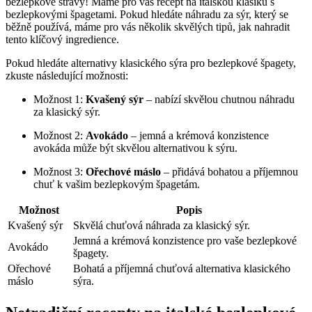
bezlepkové stravy! Máme pro vás recept na italskou klasiku s
bezlepkovými špagetami. Pokud hledáte náhradu za sýr, který se
běžně používá, máme pro vás několik skvělých tipů, jak nahradit
tento klíčový ingredience.
Pokud hledáte alternativy klasického sýra pro bezlepkové špagety,
zkuste následující možnosti:
Možnost 1:
Kvašený sýr
– nabízí skvělou chutnou náhradu
za klasický sýr.
Možnost 2:
Avokádo
– jemná a krémová konzistence
avokáda může být skvělou alternativou k sýru.
Možnost 3:
Ořechové máslo
– přidává bohatou a příjemnou
chuť k vašim bezlepkovým špagetám.
Možnost
Popis
Kvašený sýr
Skvělá chuťová náhrada za klasický sýr.
Jemná a krémová konzistence pro vaše bezlepkové
Avokádo
špagety.
Ořechové
Bohatá a příjemná chuťová alternativa klasického
máslo
sýra.