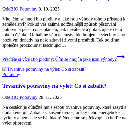
Od
eBIO Potraviny
8. 10. 2025
Víte, čím se hnojí​ bio plodiny a jaké ⁤jsou výhody tohoto​ přístupu ⁤k
zemědělství? Pokud vás zajímá udržitelnější způsob pěstování
potravin a péče o naši planetu, pak ‍neváhejte a​ pokračujte v čtení
tohoto článku. Odhalíme​ vám tajemství ⁢bio hnojení a všechny jeho
pozitivní dopady na naše zdraví i životní prostředí. Tak pojďme
společně prozkoumat fascinující…
Přečtěte si více
Bio plodiny: Čím se hnojí a jaké jsou výhody?
Potraviny
Trvanlivé potraviny na výlet: Co si zabalit?
Od
eBIO Potraviny
28. 11. 2025
Na cestách je důležité mít s sebou trvanlivé potraviny, které zasytí a
dodají energii. Zabalte si sušené ovoce, oříšky nebo energetické
tyčinky a nemusíte se bát hladu! Nenechte se překvapit a choďte na
výlet připraveni.