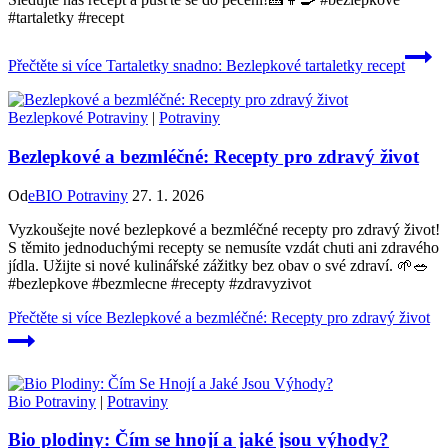
#tartaletky #recept
Přečtěte si více
Tartaletky snadno: Bezlepkové tartaletky recept
Bezlepkové Potraviny
|
Potraviny
Bezlepkové a bezmléčné: Recepty pro zdravý život
Od
eBIO Potraviny
27. 1. 2026
Vyzkoušejte nové bezlepkové a bezmléčné recepty pro zdravý život!
S těmito jednoduchými recepty se nemusíte vzdát chuti ani zdravého
jídla. Užijte si nové kulinářské zážitky bez obav o své zdraví. 🌱🥗
#bezlepkove #bezmlecne #recepty #zdravyzivot
Přečtěte si více
Bezlepkové a bezmléčné: Recepty pro zdravý život
Bio Potraviny
|
Potraviny
Bio plodiny: Čím se hnojí a jaké jsou výhody?