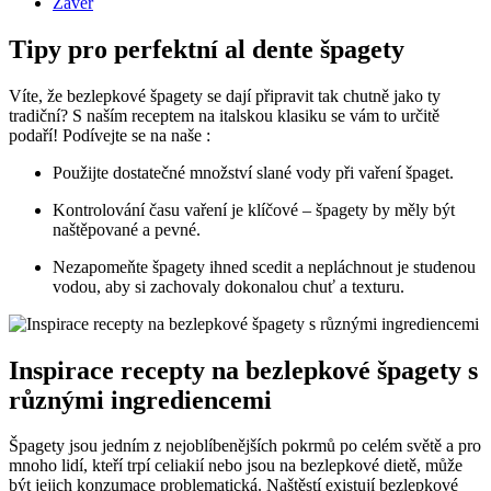
Závěr
Tipy pro perfektní al dente špagety
Víte, že bezlepkové špagety se dají připravit tak chutně jako ty
tradiční? S naším receptem na italskou klasiku se vám to určitě
podaří! Podívejte se na naše :
Použijte dostatečné množství slané vody při vaření špaget.
Kontrolování času vaření je klíčové – špagety by měly být
naštěpované a pevné.
Nezapomeňte špagety ihned scedit a nepláchnout je studenou
vodou, aby si zachovaly dokonalou chuť a texturu.
Inspirace recepty na bezlepkové špagety s
různými ingrediencemi
Špagety jsou jedním z nejoblíbenějších pokrmů po celém světě a pro
mnoho lidí, kteří trpí celiakií nebo jsou na bezlepkové dietě, může
být jejich konzumace problematická. Naštěstí existují bezlepkové