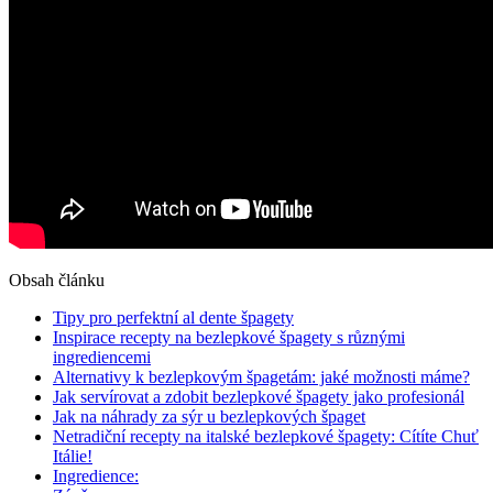
Obsah článku
Tipy pro perfektní al dente špagety
Inspirace recepty na bezlepkové špagety s různými
ingrediencemi
Alternativy k bezlepkovým špagetám: jaké možnosti máme?
Jak servírovat a zdobit bezlepkové špagety jako profesionál
Jak na náhrady za sýr u bezlepkových špaget
Netradiční recepty na italské bezlepkové špagety: Cítíte Chuť
Itálie!
Ingredience: