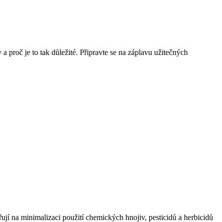
y a proč ‌je to tak důležité. Připravte ⁤se na záplavu užitečných
ují na minimalizaci ⁤použití chemických hnojiv, pesticidů a ⁤herbicidů