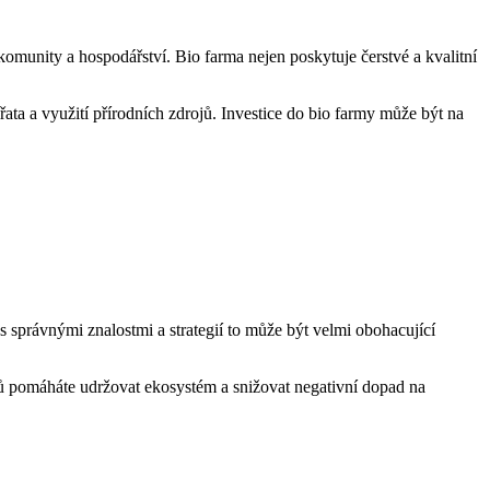
í komunity a hospodářství. Bio farma nejen poskytuje čerstvé a kvalitní
vířata a využití přírodních zdrojů. Investice do⁣ bio farmy může být na
s správnými znalostmi a strategií to může být velmi⁢ obohacující‌
dů pomáháte udržovat ekosystém‍ a snižovat negativní dopad ‌na