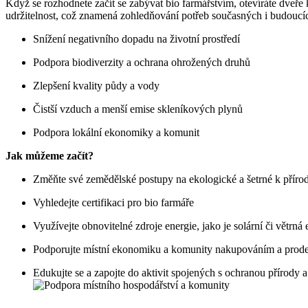
Když se rozhodnete začít se zabývat ‍bio farmářstvím, otevíráte dveře 
udržitelnost, což znamená zohledňování potřeb současných i budoucích
Snížení ⁤negativního dopadu na životní prostředí
Podpora biodiverzity a ochrana ohrožených druhů
Zlepšení kvality půdy a vody
Čistší vzduch a menší ⁢emise skleníkových plynů
Podpora ‍lokální‌ ekonomiky a ​komunit
Jak můžeme začít?
Změňte své zemědělské postupy na ekologické a šetrné k ⁤příro
Vyhledejte certifikaci pro bio farmáře
Využívejte obnovitelné zdroje energie, jako je solární či větrná 
Podporujte místní ekonomiku a komunity nakupováním a prodej
Edukujte se a zapojte do aktivit spojených s⁤ ochranou přírody a 