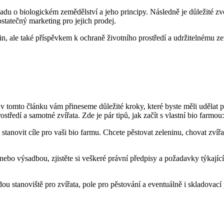
 o biologickém⁤ zemědělství a jeho principy. Následně je důležité ​zvoli
statečný‍ marketing pro jejich prodej.
in,⁣ ale také příspěvkem k ochraně životního prostředí a udržitelnému z
v tomto článku vám přineseme důležité ⁢kroky, které ​byste měli⁤ udělat p
ostředí a samotné zvířata. Zde je pár tipů, jak začít s vlastní bio farmou:
‌ si stanovit cíle pro vaši‌ bio farmu. Chcete pěstovat zeleninu, chovat zv
ebo ⁣výsadbou, zjistěte si veškeré právní předpisy a požadavky⁤ týkající se
budou‌ stanoviště pro zvířata, pole pro pěstování a eventuálně i skladovac