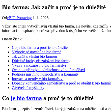
Bio farma: Jak začít a proč je to důležité
Od
eBIO Potraviny
1. 1. 2026
Vždy ‍jste chtěli vytvořit svůj ‍vlastní bio farma, ale nevíte, ⁣kde ‌začí
informací⁣ a inspirace, které vás přivedou k‍ úspěchu⁣ ve světě udržite
Obsah článku
Co je bio farma a proč je to důležité
Výhody pěstování na bio farmě
Jak začít s vlastní bio farmou
Důležité kroky ​při založení bio farmy
Výzvy a možnosti v bio farmářství
Ochrana přírody a udržitelnost v bio farmářství
Podpora místního‍ hospodářství a ⁣komunity
Inovace a trendy v bio farmářství
Dopady konvenčního zemědělství​ a proč se obrátit⁢ k bio farmář
Závěrečné myšlenky
Co
je bio farma
a proč je to důležité
Bio⁤ farma je ‍způsob ⁢zemědělství, který je založen na udržitelnosti 