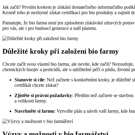
Jak začít? Prvním krokem je získání dostatečného informačního podkladu
Kromě toho je nezbytné získat certifikaci pro bio produkty a zajistit do
Pamatujte, že bio farma není jen způsobem ​získávání⁤ zdravých potrav
pro​ vás, ale i pro budoucí generace a‌ naší planetu.
Důležité kroky ​při založení bio farmy
Chcete začít svou vlastní bio farmu, ale nevíte, kde začít? Nezoufejte, 
chemických hnojiv a pesticidů, ale o udržitelné péči ‌o půdu, životní pr
Stanovte si cíle
:‌ Než⁤ začnete s konkrétními ‌kroky, je‍ důležité
certifikát chcete získat?
Zjistěte si právní​ požadavky
: Předtím než začnete se‌ stavbou n
a velikosti farmy.
Navrhněte si farmu
: ‌Vytvořte plán a ⁣návrh‍ vaší farmy, kde 
Výzvy a možnosti v bio farmářství