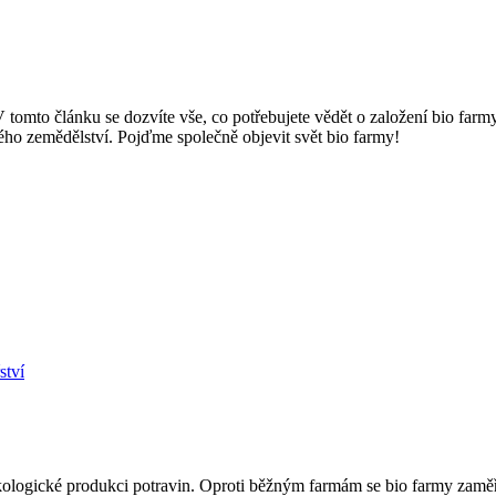
t? V tomto článku ⁢se dozvíte vše, co potřebujete vědět o založení bio farm
lného zemědělství. Pojďme společně objevit⁢ svět bio farmy!
ství
a ekologické produkci potravin. Oproti běžným farmám se bio⁤ farmy zaměř