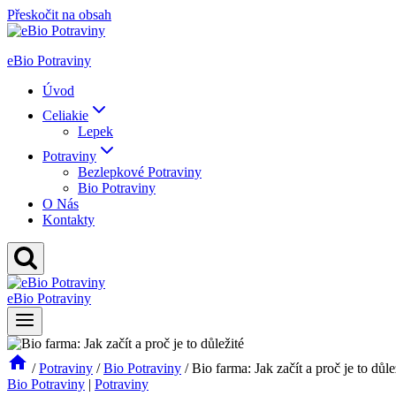
Přeskočit na obsah
eBio Potraviny
Úvod
Celiakie
Lepek
Potraviny
Bezlepkové Potraviny
Bio Potraviny
O Nás
Kontakty
eBio Potraviny
/
Potraviny
/
Bio Potraviny
/
Bio farma: Jak začít a proč je to důle
Bio Potraviny
|
Potraviny