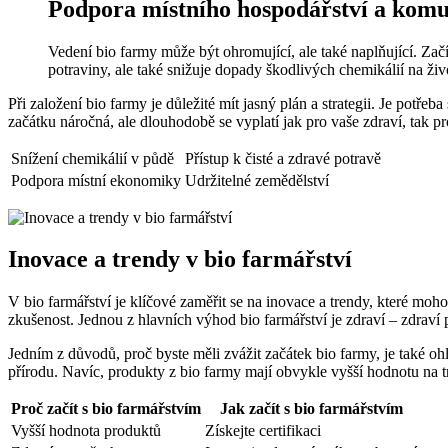
Podpora místního‍ hospodářství a ⁣komu
Vedení bio‍ farmy ⁢může být ohromující, ale také naplňující. Začí
potraviny, ale také snižuje dopady škodlivých chemikálií na živo
Při založení bio farmy je ‍důležité mít jasný plán a strategii. ⁢Je potře
začátku náročná, ale dlouhodobě se vyplatí jak pro vaše zdraví, tak pro
Snížení chemikálií​ v půdě
Přístup k čisté a zdravé potravě
Podpora⁣ místní‍ ekonomiky
Udržitelné zemědělství
Inovace a trendy v bio farmářství
V bio farmářství je klíčové zaměřit se na inovace a trendy, které moho
zkušenost. Jednou z hlavních výhod bio farmářství je ​zdraví – zdraví půdy
Jedním z důvodů, proč byste měli zvážit začátek bio farmy, je také oh
přírodu. Navíc,⁤ produkty z bio farmy mají obvykle vyšší hodnotu na 
Proč začít s bio ⁢farmářstvím
Jak začít s bio farmářstvím
Vyšší hodnota produktů
Získejte certifikaci