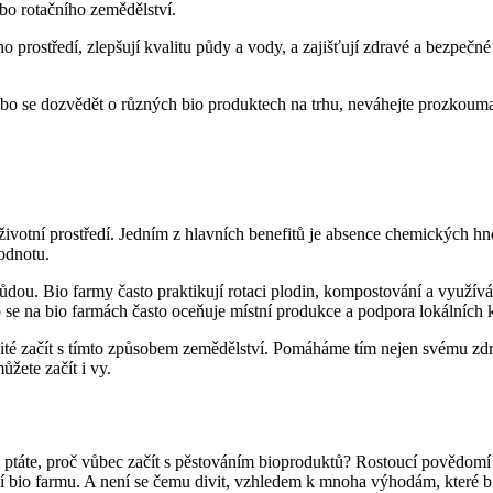
ebo rotačního zemědělství.
ho prostředí, zlepšují kvalitu půdy a vody, a zajišťují zdravé a bezpečné
 nebo se dozvědět o různých⁤ bio produktech na trhu, neváhejte prozkouma
 životní prostředí. Jedním z hlavních benefitů je​ absence chemických hn
odnotu. ‍
půdou. Bio farmy často praktikují rotaci ‍plodin, kompostování a využí
 se na bio‍ farmách často oceňuje ⁢místní produkce a podpora lokálních 
žité ‍začít s tímto způsobem zemědělství. Pomáháme tím nejen svému zdrav
žete začít i ⁣vy.
žná ptáte, proč vůbec začít s pěstováním bioproduktů? Rostoucí povědom
stní bio farmu. A není se čemu divit, vzhledem k mnoha výhodám, které b