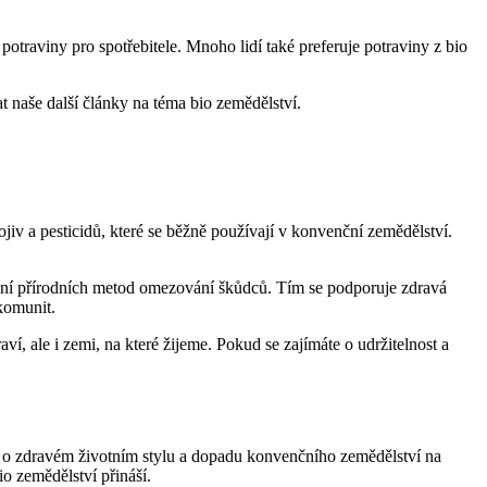
 potraviny pro spotřebitele. Mnoho lidí také preferuje​ potraviny z bio
t naše další články na téma bio zemědělství.
ojiv a pesticidů, které se běžně používají v‍ konvenční zemědělství.
vání přírodních metod omezování škůdců. Tím⁢ se podporuje zdravá
komunit.
í, ale i​ zemi, na které žijeme. Pokud se zajímáte o udržitelnost a
í o ⁣zdravém životním stylu a dopadu ‌konvenčního zemědělství na
io zemědělství přináší.