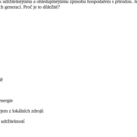
k udržitelnějšímu ⁢a ohleduplnějšímu způsobu hospodaření s přírodou. Jed
 generací. Proč je to důležité?
dě
energie
em z lokálních zdrojů
udržitelností