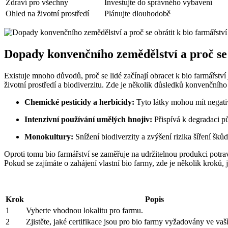
Zdraví pro všechny
Investujte ‍do správného vybavení
Ohled ‍na životní prostředí
Plánujte dlouhodobě
Dopady konvenčního zemědělství​ a proč se 
Existuje mnoho důvodů, proč se lidé začínají obracet k bio farmářství
životní prostředí a biodiverzitu. ​Zde je několik důsledků konvenčního
Chemické pesticidy a herbicidy:
Tyto ‍látky mohou mít negativ
Intenzivní používání umělých hnojiv:
Přispívá k‌ degradaci p
Monokultury:
Snížení biodiverzity a zvýšení rizika šíření šků
Oproti⁤ tomu bio farmářství se zaměřuje na udržitelnou produkci ‌potravi
Pokud se zajímáte o ​zahájení vlastní bio farmy, zde je⁣ několik kroků, j
Krok
Popis
1
Vyberte vhodnou lokalitu pro farmu.
2
Zjistěte, jaké certifikace jsou pro bio farmy vyžadovány ve vaš