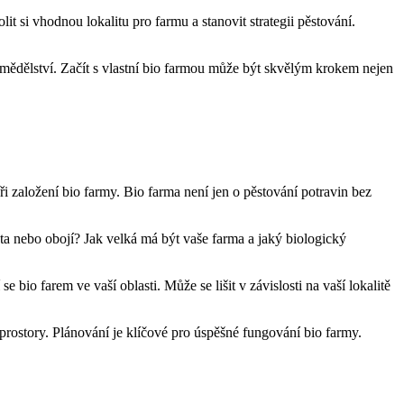
t si vhodnou ⁣lokalitu pro farmu a stanovit strategii pěstování.
emědělství. Začít s vlastní bio farmou ​může být skvělým krokem nejen
ři založení bio farmy. Bio farma⁣ není ⁤jen o pěstování potravin bez
ířata nebo obojí? Jak⁤ velká má být​ vaše farma a jaký biologický
 bio​ farem ve vaší oblasti. Může se lišit v⁣ závislosti na vaší ​lokalitě
í prostory. Plánování je klíčové pro úspěšné ⁣fungování bio farmy.