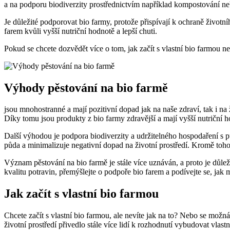
a na podporu biodiverzity ⁤prostřednictvím ⁢například ⁣kompostování n
Je důležité podporovat bio farmy, protože přispívají k‍ ochraně životní
⁤farem kvůli ⁣vyšší nutriční ⁣hodnotě a ⁣lepší⁢ chuti.
Pokud se chcete dozvědět více o‌ tom, jak začít⁢ s vlastní bio farmou
Výhody pěstování na bio farmě
jsou ⁣mnohostranné⁢ a mají pozitivní dopad jak na naše zdraví, tak i na
Díky tomu jsou produkty ⁤z ‌bio farmy zdravější a mají‌ vyšší nutriční h
Další výhodou je podpora biodiverzity a udržitelného ⁣hospodaření s 
půda a minimalizuje negativní dopad na životní prostředí. Kromě toho
Význam pěstování na bio farmě je stále více uznáván,‌ a proto‌ je důle
kvalitu potravin, přemýšlejte o podpoře bio ​farem a podívejte se, jak mů
Jak začít s vlastní bio farmou
Chcete začít s vlastní bio farmou, ale nevíte jak⁢ na to? Nebo se mo
životní prostředí přivedlo stále ​více lidí k rozhodnutí vybudovat vla