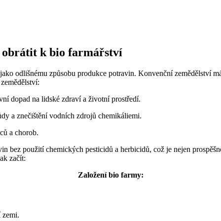
obrátit⁢ k bio farmářství
 jako ‍odlišnému⁤ způsobu produkce ​potravin. Konvenční zemědělství má
 zemědělství:
ní dopad na lidské‌ zdraví a životní prostředí.
ůdy ‌a znečištění vodních ⁢zdrojů chemikáliemi.
dců a chorob.
n bez použití chemických ‍pesticidů a herbicidů, ⁤což je ​nejen prospěšné 
ak začít:
Založení bio farmy:
í zemi.