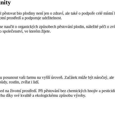
nity
t pěstovat bio plodiny není jen o zdraví, ale také o​ podpoře celé‍ místn
tní prostředí a podporuje udržitelnost.
ba se naučit o organických způsobech⁣ pěstování plodin, náležité péči ⁤o ⁤z
 společenství, ve kterém žijete.
u‌ posunout⁤ vaši farmu na vyšší úroveň. Začátek může být náročný, ​ale 
, ⁤rostlin, zvířat i lidí.
led na⁤ životní prostředí. Při pěstování bez chemických hnojiv a pestici
trhu⁤ díky své kvalitě a ekologickému způsobu výroby.