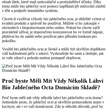
obsah látek, které mají antioxidační‍ a protizánětlivé ​účinky. Díky
tomu ​může bio jablečný ocet pomoci například při snižování zánětů
v těle a podpoře imunitního systému.
Chcete-li využívat výhody bio jablečného octa, je důležité vybrat si
kvalitní produkt⁢ a správně ho používat.‌ Můžete si ho ⁢zakoupit v
obchodech s biopotravinami nebo online. ⁣Pokud ho ⁣chcete ‌začít
pravidelně užívat, ​je doporučeno⁤ konzumovat ho ve formě nápoje,
přidávat ho do ⁤salátů nebo používat jako přírodní‌ tonikum pro
pokožku.
Využití ⁤bio jablečného octa je⁢ široké‌ a může být skvělým doplňkem
vaší každodenní péče o zdraví. ​Vyzkoušejte ho sami a sledujte, jak
se vaše ​zdraví a pohoda mohou postupně zlepšovat.
Proč byste Měli‌ Mít Vždy Několik Láhví
⁢Bio ⁣Jablečného Octa Domácím‍ Skladě?
Proč ⁤byste měli mít ⁤vždy několik lahví bio jablečného octa doma?
Jednoduše proto, že jablečný ocet je skvělým pomocníkem nejen v
kuchyni, ale i ve‍ vaší domácnosti. Zde je několik důvodů, proč by