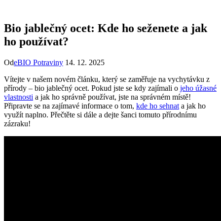
Bio jablečný ocet: Kde ho seženete a jak
ho používat?
Od
eBIO Potraviny
14. 12. 2025
Vítejte v našem novém článku, který se zaměřuje na vychytávku z
přírody – bio jablečný ⁢ocet. ​Pokud jste se⁢ kdy ​zajímali​ o ⁢
jeho úžasné
vlastnosti
‌ a ⁤jak ho správně používat, ⁣jste na správném místě!
Připravte ‌se na zajímavé informace o tom,
kde ho sehnat
a jak​ ho
využít naplno. Přečtěte si dále⁤ a ‌dejte šanci ​tomuto přírodnímu
zázraku!