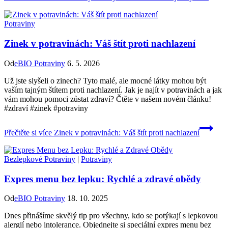
Potraviny
Zinek v potravinách: Váš štít proti nachlazení
Od
eBIO Potraviny
6. 5. 2026
Už jste slyšeli o zinech? Tyto malé, ale mocné látky mohou být
vaším tajným štítem proti nachlazení. Jak je najít v potravinách a jak
vám mohou pomoci zůstat zdraví? Čtěte v našem novém článku!
#zdraví #zinek #potraviny
Přečtěte si více
Zinek v potravinách: Váš štít proti nachlazení
Bezlepkové Potraviny
|
Potraviny
Expres menu bez lepku: Rychlé a zdravé obědy
Od
eBIO Potraviny
18. 10. 2025
Dnes přinášíme skvělý tip pro všechny, kdo se potýkají s lepkovou
alergií nebo intolerance. Objednejte si speciální expres menu bez