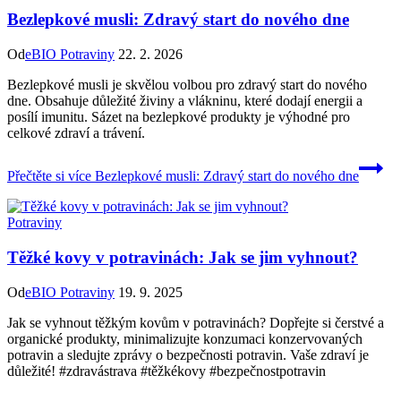
Bezlepkové musli: Zdravý start do nového dne
Od
eBIO Potraviny
22. 2. 2026
Bezlepkové musli je skvělou volbou pro zdravý start do nového
dne. Obsahuje důležité živiny a vlákninu, které dodají energii a
posílí imunitu. Sázet na bezlepkové produkty je výhodné pro
celkové zdraví a trávení.
Přečtěte si více
Bezlepkové musli: Zdravý start do nového dne
Potraviny
Těžké kovy v potravinách: Jak se jim vyhnout?
Od
eBIO Potraviny
19. 9. 2025
Jak se vyhnout těžkým kovům v potravinách? Dopřejte si čerstvé a
organické produkty, minimalizujte konzumaci konzervovaných
potravin a sledujte zprávy o bezpečnosti potravin. Vaše zdraví je
důležité! #zdravástrava #těžkékovy #bezpečnostpotravin