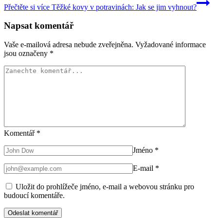
Přečtěte si více
Těžké kovy v potravinách: Jak se jim vyhnout?
Napsat komentář
Vaše e-mailová adresa nebude zveřejněna.
Vyžadované informace
jsou označeny
*
Komentář
*
Jméno
*
E-mail
*
Uložit do prohlížeče jméno, e-mail a webovou stránku pro
budoucí komentáře.