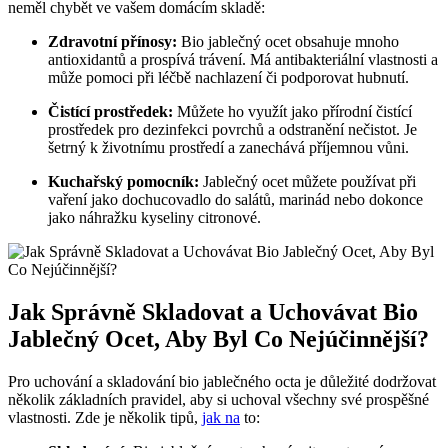
neměl chybět ve vašem domácím skladě:
Zdravotní přínosy:
Bio jablečný ocet obsahuje mnoho
antioxidantů a⁣ prospívá trávení.​ Má antibakteriální ⁤vlastnosti a
může pomoci⁣ při‌ léčbě nachlazení či podporovat ⁤hubnutí.
Čistící prostředek:
Můžete ho využít jako přírodní čistící
prostředek pro dezinfekci povrchů a odstranění nečistot. Je⁣
šetrný k životnímu prostředí a zanechává příjemnou vůni.
Kuchařský pomocník:
Jablečný ocet můžete používat při
vaření jako dochucovadlo do salátů, marinád nebo dokonce
jako náhražku kyseliny citronové.
Jak Správně Skladovat a Uchovávat Bio
Jablečný ⁢Ocet, Aby‍ Byl Co Nejúčinnější?
Pro uchování a skladování bio jablečného octa je důležité dodržovat
několik základních pravidel, aby si uchoval všechny své prospěšné
vlastnosti. Zde je několik tipů,
jak na
to: