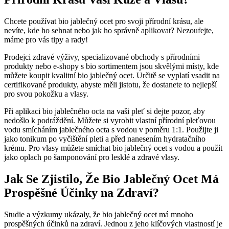
Chcete používat⁤ bio jablečný ocet pro svoji přírodní krásu,⁣ ale
nevíte, kde ho sehnat‌ nebo⁢ jak ho ⁤správně‌ aplikovat? Nezoufejte,
máme pro vás⁢ tipy a rady!
Prodejci zdravé výživy, specializované obchody s přírodními
produkty nebo e-shopy s bio sortimentem jsou skvělými místy,‍ kde
můžete koupit kvalitní bio jablečný ocet. Určitě⁢ se vyplatí vsadit na
certifikované produkty,⁣ abyste měli jistotu, že dostanete‍ to nejlepší
pro ⁤svou‍ pokožku a vlasy.
Při aplikaci bio jablečného octa na vaši pleť si ‌dejte pozor, aby
⁤nedošlo k podráždění. Můžete si vyrobit vlastní⁣ přírodní pleťovou
vodu smícháním jablečného octa s vodou v poměru 1:1. Použijte ji
jako tonikum po vyčištění pleti a​ před nanesením hydratačního
krému.‌ Pro vlasy ⁢můžete smíchat bio jablečný​ ocet s vodou ‌a použít
jako oplach po šamponování pro lesklé a zdravé‌ vlasy.
Jak Se ⁢Zjistilo, Že Bio Jablečný Ocet Má
Prospěšné Účinky‍ na Zdraví?
Studie⁤ a výzkumy ukázaly, že bio⁣ jablečný ocet ‌má mnoho
prospěšných účinků na zdraví. Jednou z jeho​ klíčových vlastností⁣ je