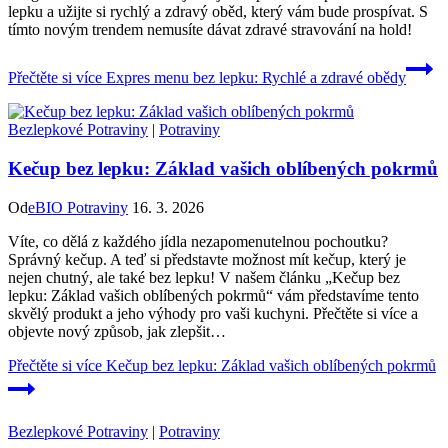
lepku a užijte si rychlý a zdravý oběd, který vám bude prospívat. S
tímto novým trendem nemusíte dávat zdravé stravování na hold!
Přečtěte si více
Expres menu bez lepku: Rychlé a zdravé obědy
Bezlepkové Potraviny
|
Potraviny
Kečup bez lepku: Základ vašich oblíbených pokrmů
Od
eBIO Potraviny
16. 3. 2026
Víte, co dělá z každého jídla nezapomenutelnou pochoutku?
Správný kečup. A teď si představte možnost mít kečup, který je
nejen chutný, ale také bez lepku! V našem článku „Kečup bez
lepku: Základ vašich oblíbených pokrmů“ vám představíme tento
skvělý produkt a jeho výhody pro vaši kuchyni. Přečtěte si více a
objevte nový způsob, jak zlepšit…
Přečtěte si více
Kečup bez lepku: Základ vašich oblíbených pokrmů
Bezlepkové Potraviny
|
Potraviny