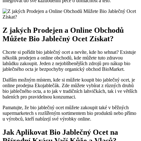
integrovat‍ do své každodenní péče⁣ o domácnost a tělo.
Z jakých Prodejen a Online Obchodů‌
Můžete Bio Jablečný ‌Ocet Získat?
Chcete si pořídit bio ‌jablečný‍ ocet a nevíte, kde ho ⁢sehnat? Existuje
několik prodejen a online ‍obchodů, kde můžete tuto zdravou
lahůdku zakoupit. Jeden z nejoblíbenějších zdrojů pro nákup bio
jablečného ⁤octa je bezpochyby organický obchod BioMarket.
Dalším možným místem, kde si ⁢můžete koupit bio jablečný ocet, je
online prodejna Ekojablečák. Zde můžete vybírat z různých druhů
bio jablečného octa, a to jak v tradičních lahvičkách, tak i ve větších
baleních pro ‌pravidelnou ‍konzumaci.
Pamatujte, že bio jablečný ocet můžete ‌zakoupit ​také v běžných
supermarketech s rozšířeným sortimentem bio produktů nebo přímo
u výrobců, kteří nabízejí své výrobky online.
Jak⁣ Aplikovat Bio ‍Jablečný⁤ Ocet na
Přírodní Krásu Vaší Kůže a Vlasů?