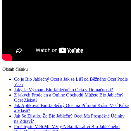
Obsah článku
Co‍ je⁣ Bio Jablečný Ocet a ⁤Jak se Liší od ‌Běžného Ocet Podle
Vás?
Jaký ​Je Význam Bio Jablečného Octa v Domačnosti?
Z jakých Prodejen a Online Obchodů‌ Můžete Bio Jablečný
‌Ocet Získat?
Jak⁣ Aplikovat Bio ‍Jablečný⁤ Ocet na Přírodní Krásu Vaší Kůže
a Vlasů?
Jak Se ⁢Zjistilo, Že Bio Jablečný Ocet Má Prospěšné Účinky‍
na Zdraví?
Proč byste Měli‌ Mít Vždy Několik Láhví ⁢Bio ⁣Jablečného