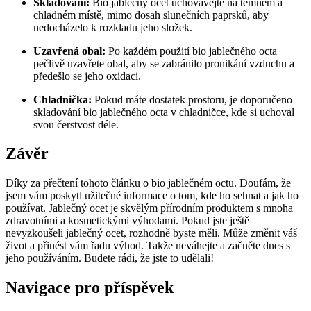
Skladování:
Bio jablečný ocet uchovávejte ‍na temném a
‍chladném místě, mimo dosah slunečních paprsků, aby
nedocházelo k⁢ rozkladu ‍jeho ​složek.
Uzavřená obal:
Po každém použití bio jablečného octa​
pečlivě uzavřete obal, aby se zabránilo pronikání ⁤vzduchu ​a
předešlo se⁢ jeho ‍oxidaci.
Chladnička:
Pokud máte dostatek prostoru, je doporučeno
skladování bio jablečného octa v ‍chladničce, kde si uchoval
svou čerstvost déle.
Závěr
Díky za‌ přečtení tohoto článku o bio jablečném octu. Doufám, ⁤že
jsem vám poskytl užitečné informace o tom, kde ho sehnat a jak ho
používat. Jablečný ⁣ocet ⁤je skvělým přírodním produktem s mnoha
zdravotními a kosmetickými výhodami. Pokud jste ještě
nevyzkoušeli jablečný​ ocet, rozhodně byste měli. ‌Může​ změnit váš
život​ a přinést vám řadu výhod. Takže neváhejte a začněte dnes s
jeho používáním. Budete rádi, že jste to udělali!
Navigace pro příspěvek