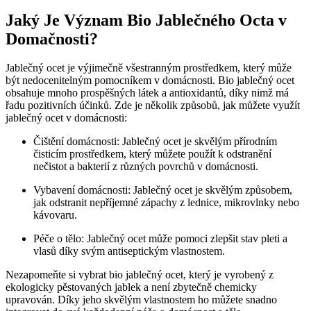
Jaký ​Je Význam Bio Jablečného Octa v
Domačnosti?
Jablečný ocet je výjimečně ⁤všestranným prostředkem,‍ který ⁣může
být‌ nedocenitelným pomocníkem v domácnosti. Bio jablečný ocet
⁣obsahuje mnoho prospěšných látek a antioxidantů, díky nimž​ má
řadu pozitivních⁣ účinků. Zde je několik způsobů, jak⁢ můžete využít
jablečný ocet​ v domácnosti:
Čištění domácnosti: Jablečný ocet je ⁤skvělým⁣ přírodním
čisticím prostředkem, který⁢ můžete použít‍ k odstranění
nečistot a ​bakterií z různých povrchů ‍v domácnosti.
Vybavení domácnosti: Jablečný ocet je skvělým způsobem,
jak odstranit ‍nepříjemné ⁤zápachy z lednice, mikrovlnky nebo​
kávovaru.
Péče o tělo: Jablečný ocet může pomoci zlepšit stav pleti ‍a
vlasů ‍díky svým antiseptickým vlastnostem.
Nezapomeňte⁤ si vybrat bio jablečný ocet, který je ⁣vyrobený z
ekologicky⁢ pěstovaných jablek⁤ a není ⁣zbytečně chemicky
upravován. Díky jeho skvělým vlastnostem⁤ ho můžete snadno