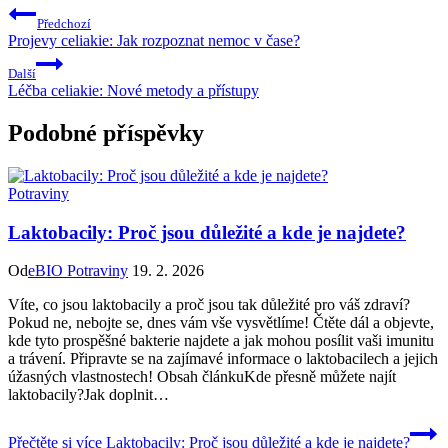
Předchozí
Projevy celiakie: Jak rozpoznat nemoc v čase?
Další
Léčba celiakie: Nové metody a přístupy
Podobné příspěvky
Potraviny
Laktobacily: Proč jsou důležité a kde je najdete?
Od
eBIO Potraviny
19. 2. 2026
Víte, co jsou laktobacily a proč jsou tak důležité pro váš zdraví?
Pokud ne, nebojte se, dnes vám vše vysvětlíme! Čtěte dál a objevte,
kde tyto prospěšné bakterie najdete a jak mohou posílit vaši imunitu
a trávení. Připravte se na zajímavé informace o laktobacilech a jejich
úžasných vlastnostech! Obsah článkuKde přesně můžete najít
laktobacily?Jak doplnit…
Přečtěte si více
Laktobacily: Proč jsou důležité a kde je najdete?