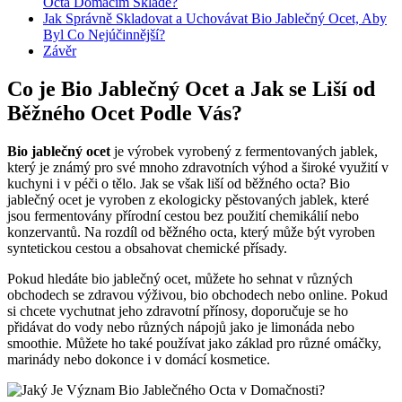
Octa Domácím‍ Skladě?
Jak Správně Skladovat a Uchovávat Bio Jablečný ⁢Ocet, Aby‍
Byl Co Nejúčinnější?
Závěr
Co‍ je⁣ Bio Jablečný Ocet a ⁤Jak se Liší od
‌Běžného Ocet Podle Vás?
Bio jablečný ocet
je ⁣výrobek⁢ vyrobený z fermentovaných jablek,
který‌ je známý⁤ pro své‍ mnoho zdravotních‌ výhod a široké využití v
kuchyni i ⁢v péči ‌o tělo. Jak‌ se⁤ však liší od běžného​ octa? Bio
jablečný ocet je ​vyroben z ekologicky ⁣pěstovaných jablek, které
jsou fermentovány přírodní cestou bez použití chemikálií nebo
konzervantů. Na rozdíl od⁤ běžného ‌octa, ​který může být vyroben
syntetickou cestou ​a⁤ obsahovat⁤ chemické přísady.
Pokud hledáte bio ⁢jablečný ocet, můžete ho sehnat v různých
obchodech se zdravou výživou, bio ​obchodech nebo online. Pokud
⁤si chcete vychutnat jeho zdravotní přínosy, doporučuje ‍se ho
přidávat do vody nebo ⁢různých‍ nápojů jako je limonáda nebo
smoothie. Můžete ‍ho‍ také používat jako základ pro různé omáčky,
marinády⁢ nebo dokonce i v domácí kosmetice.