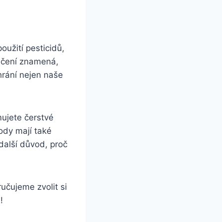
oužití pesticidů,
načení znamená,
hrání nejen naše
mujete​ čerstvé
ody mají ‌také
další důvod, proč
ručujeme zvolit si
!