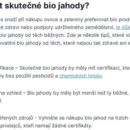
 ⁤skutečné bio jahody?
s snaží při nákupu ovoce a zeleniny ⁤preferovat⁣ bio produk
vé zdraví nebo podpory udržitelného ​zemědělství,
je důl
bio‍ jahody od těch běžných. Zde⁤ je několik tipů, které
alitní ⁤bio jahody od ‍těch, ⁣které‍ nejsou tak zdravé ani 
ifikace – Skutečné bio jahody by měly mít ⁢certifikaci, kte
​ bez použití pesticidů a ‌
chemických ‍hnojiv
.
na vzhled – ⁢Bio jahody by ⁤měly být⁢ menší než​ ty ⁣běžné,
.
řených⁣ zdrojů ‌- Vyhněte ​se ‍nákupu bio jahod na trzíc
prodejců, kteří nemají žádné certifikáty.