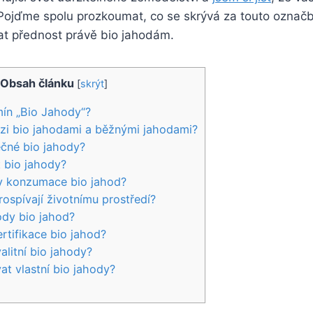
Pojďme‍ spolu prozkoumat, ​co se skrývá za ⁣touto označ
at přednost právě bio⁤ jahodám.
Obsah článku
[
skrýt
]
n „Bio⁤ Jahody“?
mezi bio jahodami ‌a běžnými jahodami?
ečné bio jahody?
it bio jahody?
y⁢ konzumace bio ​jahod?
rospívají životnímu prostředí?
ody bio jahod?
ertifikace⁣ bio jahod?
alitní bio ‍jahody?
at vlastní bio jahody?