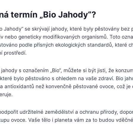
á termín „Bio⁤ Jahody“?
 Jahody“ se skrývají jahody, které byly ⁤pěstovány bez p
jiv nebo ​geneticky modifikovaných organismů. Toto⁣ oz
stováno podle ‌přísných ekologických standardů, které c
ní⁣ prostředí.
 jahody​ s označením „Bio“, můžete ⁤si být jisti, že konzu
které ⁢bylo pěstováno s⁤ ohledem na​ vaše zdraví. Bio⁤ jah
 a antioxidantů než konvenčně pěstované ovoce, což je 
eruje.
podpořit udržitelné ‌zemědělství a ochranu přírody, ⁤dopo
nákupu ovoce. Vaše ‍tělo i planeta​ vám za to ⁤budou vděčné