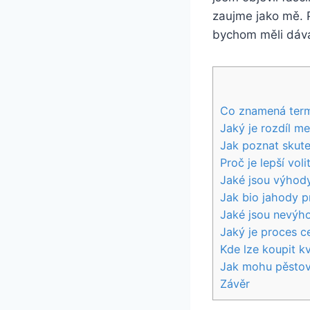
zaujme jako mě. ‍
bychom ⁣měli dáv
Co znamená termí
Jaký je⁤ rozdíl⁣ 
Jak poznat ⁤skut
Proč je lepší ‌vol
Jaké jsou⁣ výhod
Jak⁢ bio jahody p
Jaké jsou nevýh
Jaký je ​proces c
Kde lze ⁣koupit kv
Jak‍ mohu pěstov
Závěr