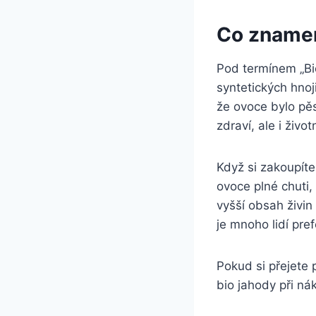
Co znamen
Pod termínem „Bio
syntetických hno
že ovoce⁢ bylo pě
zdraví, ale ‌i život
Když si ‍zakoupíte
ovoce plné chuti, 
vyšší obsah živin
je mnoho lidí⁤ pref
Pokud si ⁤přejete 
‌bio ​jahody při ⁤