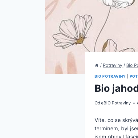
/
Potraviny
/
Bio P
BIO POTRAVINY
|
POT
Bio jaho
Od
eBIO Potraviny
Víte, co se ⁣skrý
termínem, byl js
jsem objevil ⁤fasci