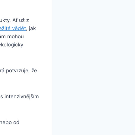
ty. ‌Ať už z ​
ežité vědět
, ⁢jak
 vám mohou
ekologicky‍
rá potvrzuje, že
 s intenzivnějším
h nebo od