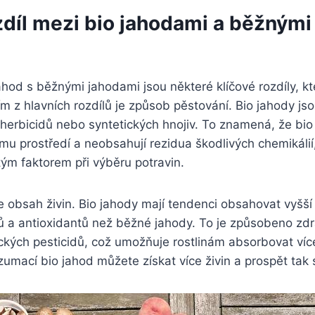
ozdíl⁣ mezi bio jahodami ‌a běžnými
?
jahod s běžnými⁢ jahodami jsou některé klíčové rozdíly, kter
m⁣ z hlavních rozdílů je způsob pěstování.⁣ Bio jahody j
 herbicidů nebo syntetických⁤ hnojiv. To znamená, ⁤že ⁢bi
nímu prostředí a neobsahují⁤ rezidua škodlivých chemikálií,
tým faktorem při‌ výběru potravin.
e⁣ obsah živin. Bio jahody ‍mají tendenci obsahovat vyšší 
lů a antioxidantů než běžné jahody. To⁢ je způsobeno zdr
ckých pesticidů, což ⁣umožňuje rostlinám absorbovat⁤ více
mací bio jahod můžete získat více ‍živin a‍ prospět tak ⁢