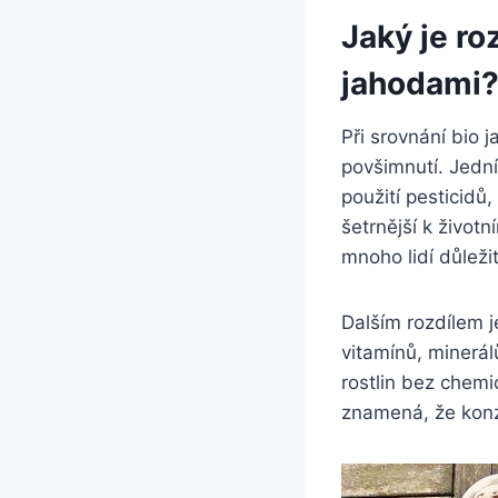
Jaký je⁤ r
jahodami
Při srovnání bio​ 
povšimnutí. Jední
použití pesticidů,
šetrnější​ k život
mnoho lidí důleži
Dalším rozdílem⁣ j
vitamínů,‌ minerá
rostlin bez chemi
znamená, že konzu