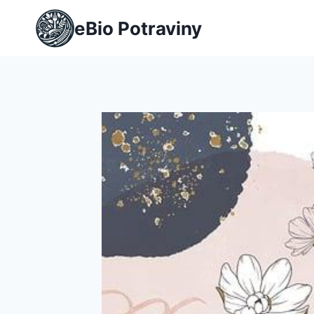
Přeskočit
eBio Potraviny
na
obsah