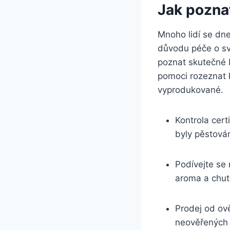
Jak poznat
Mnoho ‍lidí se dne
důvodu péče⁣ o‍ s
poznat‌ skutečné 
pomoci rozeznat kv
vyprodukované.
Kontrola cert
byly pěstovány
Podívejte​ se 
aroma a chutí
Prodej od ově
neověřených ⁢