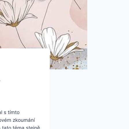
?
l s tímto
bkovém zkoumání
s tato⁤ téma stejně