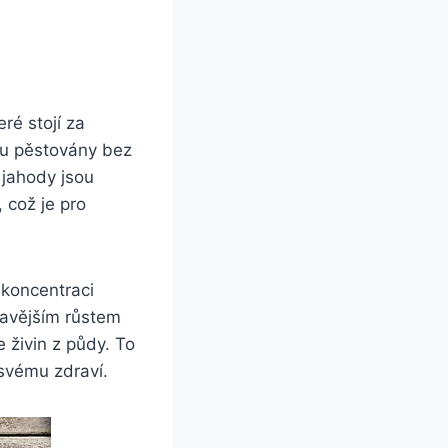
é stojí za ​
sou pěstovány bez
o jahody jsou
​ což je pro
koncentraci ​
avějším⁣ růstem
 živin z ​půdy. To
svému‌ zdraví.