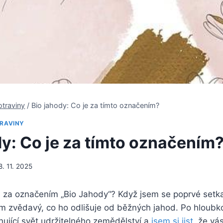
otraviny
/
Bio jahody: Co je za tímto označením?
RAVINY
dy: Co je za tímto označením
8. 11. 2025
vá za označením „Bio Jahody“? Když jsem​ se ​poprvé setka
em zvědavý, co ho odlišuje od ‍běžných jahod. Po hlou
nující svět‌ udržitelného zemědělství a ⁢
jsem si jist
, že vá