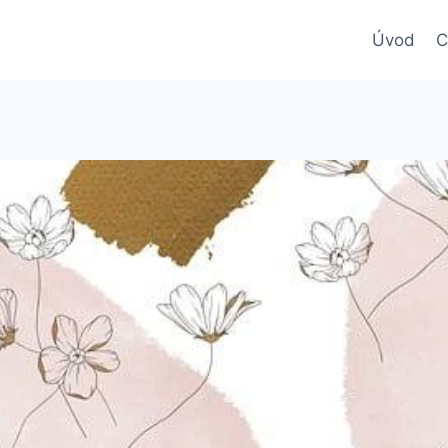
Úvod
C