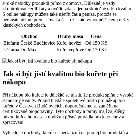
široké nabídky produktů přímo z domova. Důležité je‌ vždy
zkontrolovat certifikáty a ověřit, zda se jedná​ skutečně o bio ‌kvalitu.
S⁤ online nákupy můžete také ušetřit‍ čas ⁣a peníze, protože se
nemusíte nikam přemisťovat a často získáte výhodnější cenu ‍než v
klasických obchodech.
Obchod
Druhy masa
Cena
Biofarm​ České Budějovice
Kuře,‍ hovězí
Od ⁤150 Kč
Lékárna Dr. Max
Kuře, vepřové
Od 120 Kč
Jak ⁣si být ⁤jistí⁤ kvalitou ‌bio kuřete při
nákupu
Při nákupu ⁢bio ⁢kuřete ‍je důležité se ujistit, že produkt‌ splňuje vysoké
standardy kvality. Pokud hledáte spolehlivé místo pro ​nákup bio
kuřete v Českých⁣ Budějovicích, ⁢doporučujeme se zaměřit na
certifikované biopotraviny. Tyto obchody a farmy ⁤mají zajištěný
původ kuřecího masa a dodržují přísná pravidla pro jeho ⁢chov a
zpracování.
Vyhledejte obchody, které se specializují na‌ prodej bio⁢ produktů a