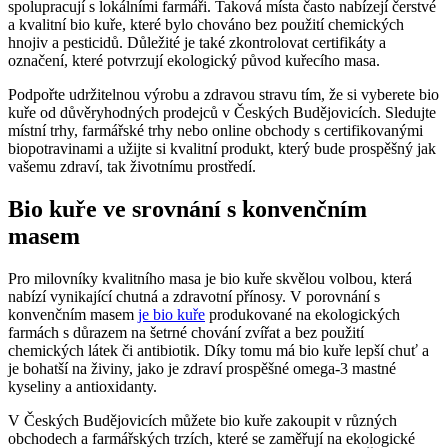
spolupracují s‍ lokálními farmáři. Taková místa často ‍nabízejí čerstvé
a kvalitní bio kuře, které ⁤bylo ​chováno bez použití ​chemických
hnojiv a pesticidů. Důležité je také zkontrolovat certifikáty⁤ a
označení, ⁤které ‌potvrzují ekologický původ kuřecího masa.
Podpořte udržitelnou výrobu⁢ a zdravou stravu tím, že si⁣ vyberete bio
kuře od důvěryhodných prodejců ⁤v Českých Budějovicích. Sledujte
místní trhy, farmářské trhy nebo online obchody s certifikovanými
biopotravinami a užijte si kvalitní produkt, který⁢ bude prospěšný jak
vašemu⁣ zdraví, tak životnímu prostředí.
Bio kuře ve srovnání ⁢s konvenčním
masem
Pro milovníky kvalitního masa je ‌bio kuře skvělou volbou, která
nabízí vynikající chutná a zdravotní přínosy. V‌ porovnání s
konvenčním⁤ masem
je bio kuře
produkované na ekologických
farmách s důrazem na⁢ šetrné chování zvířat a bez použití
chemických látek či antibiotik. Díky tomu má⁢ bio kuře ⁢lepší chuť a
je bohatší na⁤ živiny, ⁤jako je zdraví prospěšné omega-3 mastné​
kyseliny a antioxidanty.
V⁣ Českých Budějovicích můžete bio ‍kuře zakoupit v různých
obchodech a farmářských trzích, které ⁤se zaměřují na ekologické