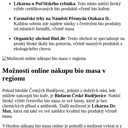
Lékárna ⁢u Pot?ížského rybníka
: Toto místo⁤ nabízí široký
výběr certifikovaných bio produktů včetně bio kuřete.
Farmářské trhy⁤ na Náměstí Přemysla Otakara II.
:
Každou sobotu zde najdete stánky ​s čerstvými bio produkty
od místních farmářů, včetně‌ masa.
Organický obchod BioLife
: Tento obchod se specializuje na
prodej široké škály bio potravin, včetně masných‍ produktů z
‍ekologického chovu.
Možnosti ​online nákupu bio ⁤masa v⁣
regionu
Pokud hledáte Českých Budějovic, jedním z dobrých míst, ⁢kde
můžete nakoupit‍ bio kuře, je
Biofarm České Budějovice
. Nabízí
široký výběr čerstvého⁣ bio masa ze své farmy, které je bez
chemických přísad a antibiotik. Další možností je
Lékárna Dr.
‌Max
, která má ‍také​ ve své​ nabídce kvalitní bio⁤ produkty včetně
masa.
Výhodou nákupu bio‍ masa ‌online je pohodlí a možnost vybrat si z