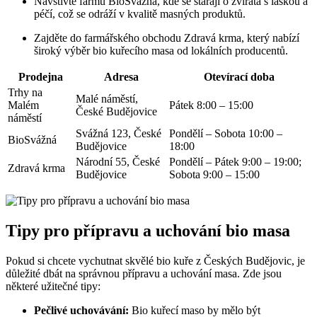
Navštivte farmu‌ BioSvážná, kde se⁣ starají o zvířata s láskou a
péčí, což se odráží v kvalitě masných produktů.
Zajděte ‍do farmářského obchodu Zdravá krma, který nabízí
široký výběr bio ​kuřecího masa od lokálních producentů.
Prodejna
Adresa
Otevírací doba
Trhy na
Malé náměstí,
Malém
Pátek 8:00 – ⁤15:00
České ⁤Budějovice
náměstí
Svážná 123, České‌
Pondělí – Sobota 10:00‌ –
BioSvážná
Budějovice
18:00
Národní 55, České
Pondělí – Pátek 9:00 – 19:00;
Zdravá krma
Budějovice
Sobota 9:00 – ​15:00
Tipy pro přípravu ‌a uchování bio masa
Pokud si chcete vychutnat skvělé bio​ kuře ⁢z Českých Budějovic, je
důležité dbát na správnou přípravu a uchování​ masa. ⁣Zde jsou
některé užitečné tipy:
Pečlivé uchovávání:
Bio kuřecí maso by mělo být