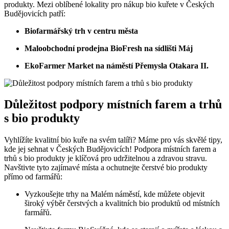
produkty. Mezi oblíbené lokality⁢ pro nákup bio kuřete v Českých
Budějovicích patří:
Biofarmářský trh ⁣v⁤ centru města
Maloobchodní prodejna BioFresh na sídlišti Máj
EkoFarmer Market na ​náměstí Přemysla Otakara II.
Důležitost podpory místních⁤ farem a trhů
s bio produkty
Vyhlížíte kvalitní bio kuře⁢ na⁣ svém talíři? Máme pro vás skvělé tipy,
kde jej sehnat v Českých Budějovicích! Podpora místních farem a
trhů s bio​ produkty je klíčová pro​ udržitelnou a zdravou stravu.
Navštivte tyto zajímavé místa a ochutnejte ⁣čerstvé bio produkty
přímo od farmářů:
Vyzkoušejte trhy na Malém náměstí, ⁤kde můžete objevit
široký výběr čerstvých‌ a kvalitních bio produktů⁣ od⁢ místních
farmářů.