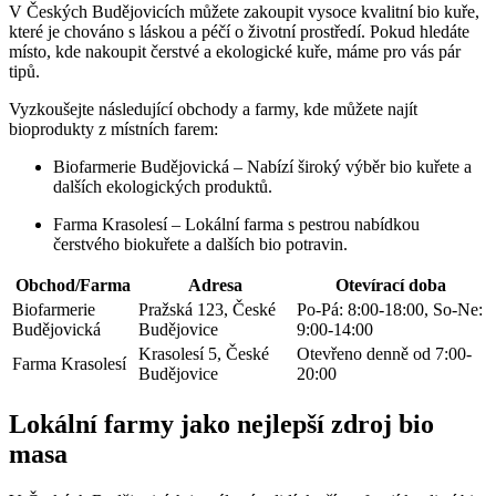
V Českých Budějovicích můžete ⁣zakoupit vysoce kvalitní bio kuře,
⁢které je chováno s láskou a péčí‍ o životní prostředí. ⁢Pokud hledáte
místo,​ kde nakoupit čerstvé a ekologické kuře, máme ⁢pro vás pár
tipů.
Vyzkoušejte následující obchody⁤ a farmy, kde můžete najít
bioprodukty z ⁤místních farem:
Biofarmerie Budějovická – Nabízí široký výběr bio kuřete a
dalších ekologických produktů.
Farma Krasolesí – ⁣Lokální farma s pestrou ⁣nabídkou
čerstvého biokuřete a ​dalších bio potravin.
Obchod/Farma
Adresa
Otevírací doba
Biofarmerie
Pražská 123, České
Po-Pá: 8:00-18:00, So-Ne:
Budějovická
Budějovice
9:00-14:00
Krasolesí 5, České
Otevřeno denně od 7:00-
Farma ‍Krasolesí
Budějovice
20:00
Lokální farmy ⁢jako nejlepší ⁣zdroj ‍bio
masa