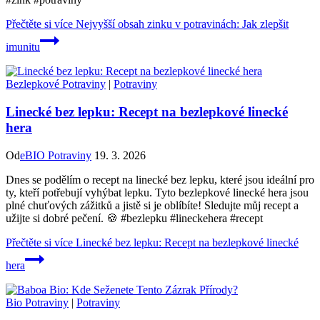
Přečtěte si více
Nejvyšší obsah zinku v potravinách: Jak zlepšit
imunitu
Bezlepkové Potraviny
|
Potraviny
Linecké bez lepku: Recept na bezlepkové linecké
hera
Od
eBIO Potraviny
19. 3. 2026
Dnes se podělím o recept na linecké bez lepku, které jsou ideální pro
ty, kteří potřebují vyhýbat lepku. Tyto bezlepkové linecké hera jsou
plné chuťových zážitků a jistě si je oblíbíte! Sledujte můj recept a
užijte si dobré pečení. 🍪 #bezlepku #lineckehera #recept
Přečtěte si více
Linecké bez lepku: Recept na bezlepkové linecké
hera
Bio Potraviny
|
Potraviny