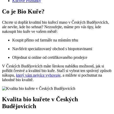
Klíčové Poznatky
Co je Bio Kuře?
Chcete si dopřát kvalitní ⁤bio kuřecí‍ maso v Českých Budějovicích,
ale ⁤nevíte, kde ho ‌sehnat? Nezoufejte, máme pro‍ vás tipy, kde
nakoupit bio kuře ve vašem městě:
Koupit ‍přímo od farmáře na místním trhu
Navštívit specializovaný obchod s biopotravinami
Objednat si online od⁢ certifikovaného prodejce
V Českých Budějovicích máte širokou nabídku možností, jak si​
pořídit čerstvé⁤ a kvalitní bio⁣ kuře. Stačí si vybrat ten správný způsob
‌nákupu,
který vám nejvíce vyhovuje
, a můžete si pochutnat na
lahodné bio​ kvalitě.
Kvalita⁤ bio kuřete ⁤v Českých
Budějovicích