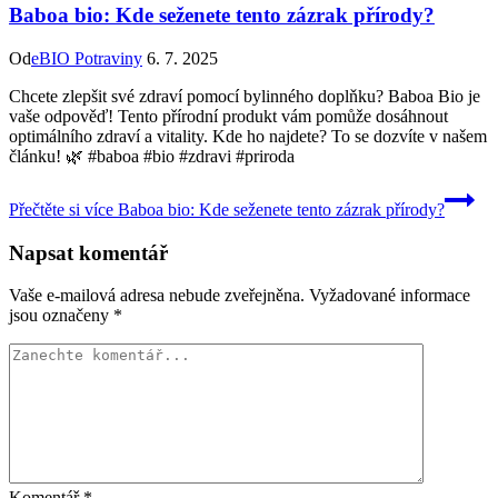
Baboa bio: Kde seženete tento zázrak přírody?
Od
eBIO Potraviny
6. 7. 2025
Chcete zlepšit své zdraví pomocí bylinného doplňku? Baboa Bio je
vaše odpověď! Tento přírodní produkt vám pomůže dosáhnout
optimálního zdraví a vitality. Kde ho najdete? To se dozvíte v našem
článku! 🌿 #baboa #bio #zdravi #priroda
Přečtěte si více
Baboa bio: Kde seženete tento zázrak přírody?
Napsat komentář
Vaše e-mailová adresa nebude zveřejněna.
Vyžadované informace
jsou označeny
*
Komentář
*