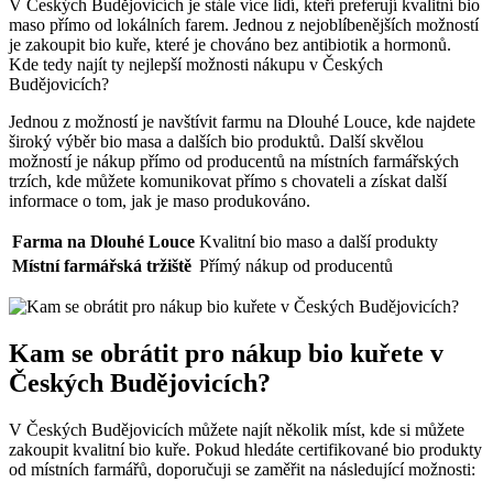
V Českých Budějovicích je stále více lidí, kteří preferují kvalitní bio
maso přímo od lokálních farem. Jednou z nejoblíbenějších možností ​
je zakoupit bio kuře, které‍ je chováno bez antibiotik a hormonů.
Kde tedy ​najít​ ty​ nejlepší možnosti nákupu v Českých
Budějovicích?
Jednou z​ možností‌ je navštívit farmu na ‌Dlouhé‍ Louce, kde najdete
široký výběr bio ⁣masa a dalších bio produktů. Další skvělou
‌možností je nákup přímo od producentů na ‍místních farmářských
trzích, kde můžete komunikovat přímo⁢ s chovateli a získat další
informace o tom, jak ​je ⁤maso produkováno.
Farma na⁣ Dlouhé Louce
Kvalitní bio maso a další produkty
Místní farmářská⁣ tržiště
Přímý nákup od ‌producentů
Kam se ‌obrátit pro nákup bio kuřete v
Českých Budějovicích?
V Českých Budějovicích můžete najít‍ několik míst, kde si ⁢můžete
zakoupit kvalitní bio kuře. ​Pokud hledáte certifikované bio produkty
od místních farmářů,‍ doporučuji se ⁤zaměřit na ⁢následující možnosti: