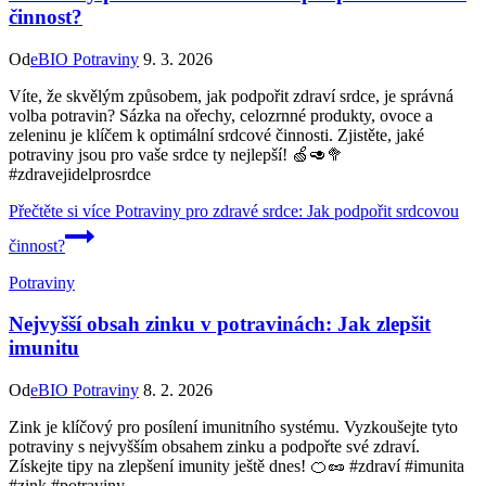
činnost?
Od
eBIO Potraviny
9. 3. 2026
Víte, že skvělým způsobem, jak podpořit zdraví srdce, je správná
volba potravin? Sázka na ořechy, celozrnné produkty, ovoce a
zeleninu je klíčem k optimální srdcové činnosti. Zjistěte, jaké
potraviny jsou pro vaše srdce ty nejlepší! 🍏🥑🥦
#zdravejidelprosrdce
Přečtěte si více
Potraviny pro zdravé srdce: Jak podpořit srdcovou
činnost?
Potraviny
Nejvyšší obsah zinku v potravinách: Jak zlepšit
imunitu
Od
eBIO Potraviny
8. 2. 2026
Zink je klíčový pro posílení imunitního systému. Vyzkoušejte tyto
potraviny s nejvyšším obsahem zinku a podpořte své zdraví.
Získejte tipy na zlepšení imunity ještě dnes! 🍊🥜 #zdraví #imunita
#zink #potraviny