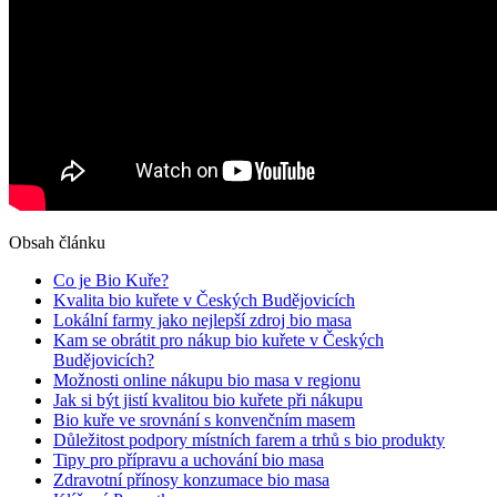
Obsah článku
Co je Bio Kuře?
Kvalita⁤ bio kuřete ⁤v Českých Budějovicích
Lokální farmy ⁢jako nejlepší ⁣zdroj ‍bio masa
Kam se ‌obrátit pro nákup bio kuřete v Českých
Budějovicích?
Možnosti ​online nákupu bio ⁤masa v⁣ regionu
Jak ⁣si být ⁤jistí⁤ kvalitou ‌bio kuřete při nákupu
Bio kuře ve srovnání ⁢s konvenčním masem
Důležitost podpory místních⁤ farem a trhů s bio produkty
Tipy pro přípravu ‌a uchování bio masa
Zdravotní přínosy konzumace‍ bio masa