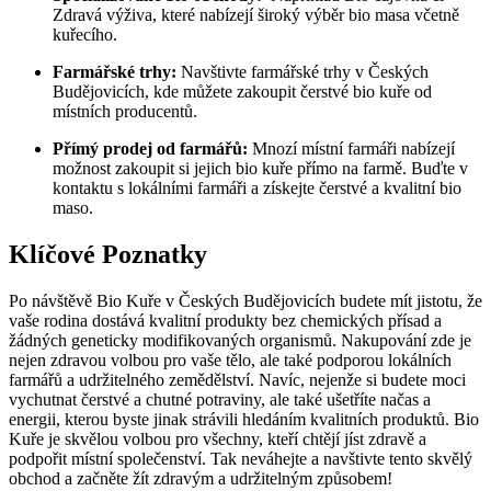
Zdravá výživa, které ⁣nabízejí široký výběr bio masa včetně
kuřecího.
Farmářské trhy:
Navštivte farmářské trhy v Českých
Budějovicích, kde můžete zakoupit čerstvé bio kuře od
místních producentů.
Přímý ⁣prodej od farmářů:
Mnozí místní farmáři nabízejí
možnost zakoupit si jejich bio kuře přímo na farmě. Buďte v
kontaktu s lokálními farmáři‌ a‌ získejte‌ čerstvé a kvalitní⁤ bio
maso.
Klíčové Poznatky
Po návštěvě Bio Kuře v Českých Budějovicích budete mít jistotu, že
vaše rodina dostává ⁢kvalitní ​produkty⁢ bez⁤ chemických přísad a
žádných geneticky ⁤modifikovaných organismů. Nakupování zde je
nejen zdravou volbou pro vaše tělo, ale také podporou lokálních
farmářů a udržitelného zemědělství.​ Navíc, nejenže si budete moci
vychutnat čerstvé a‍ chutné potraviny, ale také ušetříte načas a
⁤energii, kterou ⁤byste jinak strávili hledáním kvalitních produktů. Bio
Kuře je skvělou volbou​ pro všechny, kteří chtějí jíst zdravě a
podpořit místní společenství. Tak neváhejte a navštivte tento skvělý
obchod⁤ a začněte žít zdravým a udržitelným způsobem!