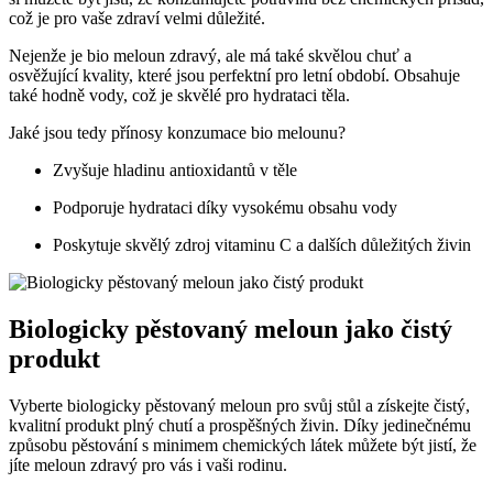
což je pro vaše zdraví velmi důležité.
Nejenže⁢ je bio meloun zdravý, ale má také‍ skvělou chuť a
osvěžující ⁤kvality, které jsou perfektní pro⁤ letní období. Obsahuje
také ⁣hodně vody, což je ⁢skvělé pro ‍hydrataci těla.
Jaké jsou tedy přínosy konzumace bio melounu? ⁢
Zvyšuje ​hladinu⁤ antioxidantů v těle
Podporuje hydrataci ‍díky vysokému obsahu vody
Poskytuje skvělý zdroj​ vitaminu C‌ a dalších důležitých živin
Biologicky pěstovaný meloun jako ⁢čistý
⁣produkt
Vyberte biologicky pěstovaný⁤ meloun⁣ pro svůj stůl a získejte čistý,
kvalitní produkt plný chutí ⁢a ‍prospěšných živin. Díky jedinečnému
způsobu pěstování s minimem​ chemických ‍látek můžete být jistí, že
‌jíte​ meloun zdravý pro vás i ⁣vaši rodinu.