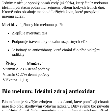
Jedním z‍ nich je vysoký obsah⁣ vody (až 90%), který činí z​ melounu
ideální hydratační potravinu, zejména ⁣během ​horkých letních dnů.
‌Kromě toho obsahuje mnoho ‌důležitých živin, které prospívají
našemu zdraví.
Mezi hlavní přínosy bio melounu patří:
Zlepšuje hydrataci těla
Podporuje trávení díky obsahu rozpustných vláknin
Je bohatý na antioxidanty, které chrání‍ tělo před volnými
radikály
Živiny
Množství
Vitamín ⁢A
23% denní potřeby
Vitamín‌ C
27% denní potřeby
Vláknina
1,1 g
Bio meloun: ⁤Ideální zdroj antioxidat
Bio‌ meloun⁤ je ‍skvělým ⁣zdrojem antioxidantů, které⁤ pomáhají ⁢chránit
naše tělo před škodlivými volnými radikály. Díky svému bio původu
si ​můžete být jisti, že konzumujete ‌potravinu bez chemických přísad,