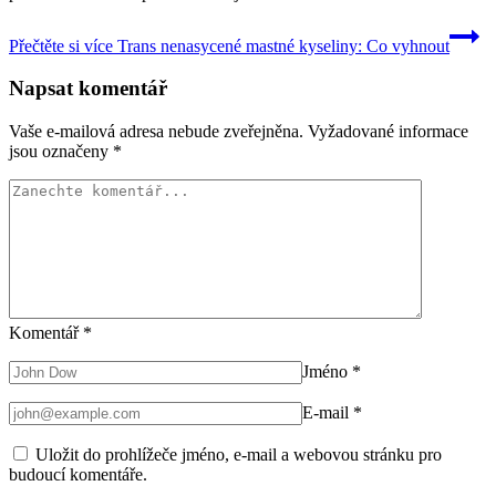
Přečtěte si více
Trans nenasycené mastné kyseliny: Co vyhnout
Napsat komentář
Vaše e-mailová adresa nebude zveřejněna.
Vyžadované informace
jsou označeny
*
Komentář
*
Jméno
*
E-mail
*
Uložit do prohlížeče jméno, e-mail a webovou stránku pro
budoucí komentáře.