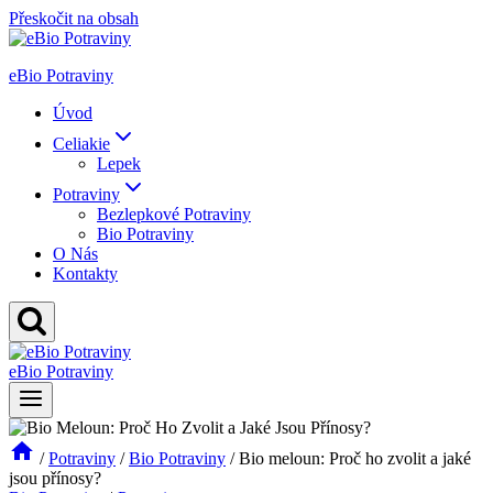
Přeskočit na obsah
eBio Potraviny
Úvod
Celiakie
Lepek
Potraviny
Bezlepkové Potraviny
Bio Potraviny
O Nás
Kontakty
eBio Potraviny
/
Potraviny
/
Bio Potraviny
/
Bio meloun: Proč ho zvolit a jaké
jsou přínosy?