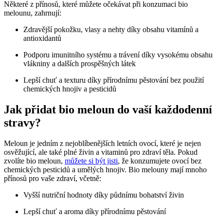
Některé z přínosů, které ⁢můžete očekávat při konzumaci ⁢bio
melounu, zahrnují:
Zdravější pokožku, vlasy a nehty díky obsahu vitamínů a
antioxidantů
Podporu imunitního systému ‍a trávení díky vysokému obsahu⁣
vlákniny a dalších prospěšných látek
Lepší chuť ⁣a texturu díky‍ přírodnímu pěstování bez použití
chemických hnojiv a pesticidů
Jak ⁣přidat bio ⁣meloun ⁤do vaší každodenní
stravy?
Meloun je jedním z nejoblíbenějších​ letních⁢ ovocí, které je nejen
osvěžující, ​ale také plné živin a vitaminů pro zdraví těla.⁤ Pokud
zvolíte bio meloun,
můžete si být jisti
, ⁣že konzumujete ovocí ⁢bez
⁣chemických pesticidů a ⁣umělých​ hnojiv. Bio melouny mají mnoho
přínosů⁢ pro vaše⁢ zdraví, ‌včetně:
Vyšší nutriční‍ hodnoty díky půdnímu bohatství ⁢živin
Lepší ⁣chuť a aroma díky přírodnímu ‍pěstování