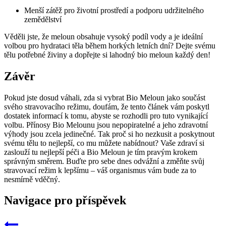
Menší zátěž pro životní⁢ prostředí⁣ a podporu udržitelného
‌zemědělství
Věděli jste, že‍ meloun obsahuje vysoký podíl vody a je‍ ideální
volbou pro‍ hydrataci těla ‌během horkých letních dní? Dejte⁤ svému
tělu⁤ potřebné živiny a dopřejte ⁢si lahodný ⁣bio meloun každý den!
Závěr
Pokud⁢ jste⁤ dosud váhali,​ zda si‍ vybrat Bio Meloun jako ⁢součást
svého stravovacího režimu, doufám, že tento článek vám poskytl
dostatek ‍informací ⁣k⁢ tomu, abyste se rozhodli pro tuto⁤ vynikající
volbu. Přínosy Bio Melounu jsou nepopiratelné a jeho zdravotní
výhody jsou zcela jedinečné.​ Tak proč si ho nezkusit a poskytnout
svému ​tělu to nejlepší,⁢ co mu můžete nabídnout? Vaše zdraví si
zaslouží tu​ nejlepší péči a Bio Meloun je tím pravým krokem‍
správným směrem. ‍Buďte pro⁤ sebe dnes odvážní a ⁢změňte⁣ svůj
‍stravovací režim k lepšímu – váš organismus vám‍ bude za to
nesmírně vděčný.
Navigace pro příspěvek