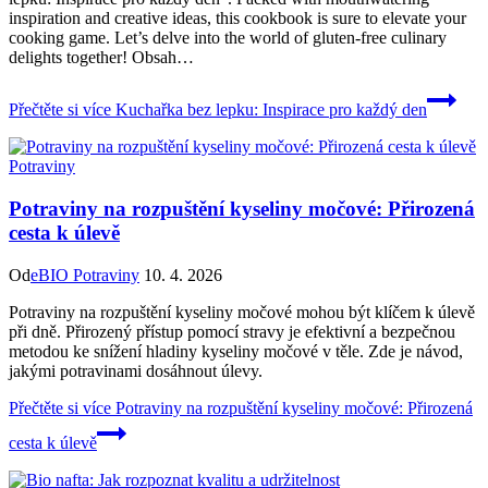
inspiration and creative ideas, this cookbook is sure to elevate your
cooking game. Let’s delve into the world of gluten-free culinary
delights together! Obsah…
Přečtěte si více
Kuchařka bez lepku: Inspirace pro každý den
Potraviny
Potraviny na rozpuštění kyseliny močové: Přirozená
cesta k úlevě
Od
eBIO Potraviny
10. 4. 2026
Potraviny na rozpuštění kyseliny močové mohou být klíčem k úlevě
při dně. Přirozený přístup pomocí stravy je efektivní a bezpečnou
metodou ke snížení hladiny kyseliny močové v těle. Zde je návod,
jakými potravinami dosáhnout úlevy.
Přečtěte si více
Potraviny na rozpuštění kyseliny močové: Přirozená
cesta k úlevě