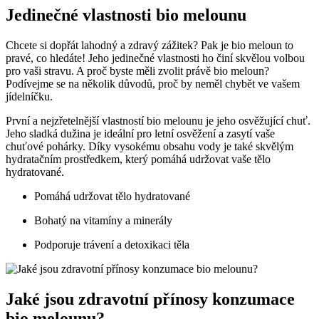
Jedinečné vlastnosti bio melounu
Chcete si dopřát lahodný a zdravý zážitek?‍ Pak je bio⁤ meloun to
pravé, co ⁢hledáte! Jeho⁢ jedinečné vlastnosti ‌ho činí skvělou ⁣volbou
pro vaši stravu. A proč⁤ byste měli zvolit právě bio meloun?
Podívejme se na⁤ několik důvodů, proč by neměl chybět ve vašem
jídelníčku.
První a nejzřetelnější vlastností bio ⁢melounu je jeho osvěžující chuť.
⁤Jeho sladká‌ dužina je ideální pro letní osvěžení a⁤ zasytí ​vaše
chuťové pohárky. Díky vysokému obsahu vody je ‌také skvělým
hydratačním⁤ prostředkem, který pomáhá udržovat vaše tělo
hydratované.
Pomáhá udržovat tělo hydratované
Bohatý na vitamíny a ‌minerály
Podporuje trávení a ‍detoxikaci těla
Jaké jsou zdravotní přínosy konzumace
bio melounu?