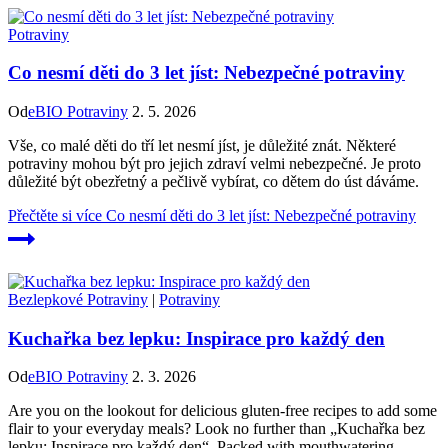
Potraviny
Co nesmí děti do 3 let jíst: Nebezpečné potraviny
Od
eBIO Potraviny
2. 5. 2026
Vše, co malé děti do tří let nesmí jíst, je důležité znát. Některé
potraviny mohou být pro jejich zdraví velmi nebezpečné. Je proto
důležité být obezřetný a pečlivě vybírat, co dětem do úst dáváme.
Přečtěte si více
Co nesmí děti do 3 let jíst: Nebezpečné potraviny
Bezlepkové Potraviny
|
Potraviny
Kuchařka bez lepku: Inspirace pro každý den
Od
eBIO Potraviny
2. 3. 2026
Are you on the lookout for delicious gluten-free recipes to add some
flair to your everyday meals? Look no further than „Kuchařka bez
lepku: Inspirace pro každý den“. Packed with mouthwatering