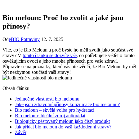
Bio meloun: Proč ho zvolit a jaké jsou
přínosy?
Od
eBIO Potraviny
12. 7. 2025
Víte, co⁢ je Bio Meloun a ⁤proč⁤ byste ho měli zvolit jako součást‌ své‍
stravy? V ‌
tomto článku se dozvíte vše
, co potřebujete vědět o ⁤tomto
‍osvěžujícím ovoci a⁢ jeho mnoha přínosech pro​ vaše zdraví.‌
Připravte se na poznatky, které ⁤vás přesvědčí, že Bio Meloun by měl
být nezbytnou ‍součástí⁤ vaší stravy!
Obsah článku
Jedinečné vlastnosti bio melounu
Jaké jsou zdravotní přínosy konzumace bio melounu?
Bio meloun – skvělá ⁣volba pro ⁣hydrataci
Bio meloun: ⁤Ideální zdroj antioxidat
Biologicky pěstovaný meloun jako ⁢čistý ⁣produkt
Jak ⁣přidat bio ⁣meloun ⁤do vaší každodenní stravy?
Závěr