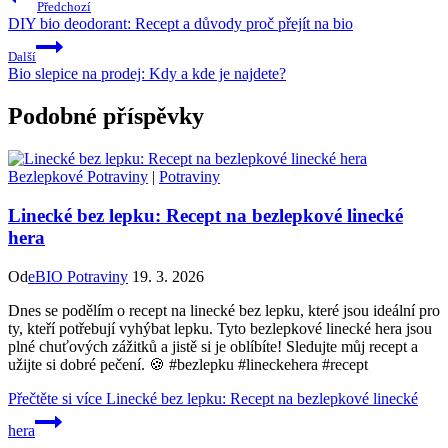
Předchozí
DIY bio deodorant: Recept a důvody proč přejít na bio
Další
Bio slepice na prodej: Kdy a kde je najdete?
Podobné příspěvky
Bezlepkové Potraviny
|
Potraviny
Linecké bez lepku: Recept na bezlepkové linecké
hera
Od
eBIO Potraviny
19. 3. 2026
Dnes se podělím o recept na linecké bez lepku, které jsou ideální pro
ty, kteří potřebují vyhýbat lepku. Tyto bezlepkové linecké hera jsou
plné chuťových zážitků a jistě si je oblíbíte! Sledujte můj recept a
užijte si dobré pečení. 🍪 #bezlepku #lineckehera #recept
Přečtěte si více
Linecké bez lepku: Recept na bezlepkové linecké
hera