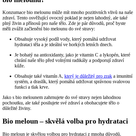
Konzumace bio melounu může mít mnoho pozitivních vlivů na‍ naše
zdraví. Tento osvěžující ovocný ⁣poklad je ⁤nejen lahodný, ale také
plný živin ‍a přínosů pro naše tělo. Zde ⁢je pár‌ důvodů, proč‍ byste
měli zvážit začlenění bio melounu do‍ své stravy:
Obsahuje vysoký podíl vody, ​který⁣ pomáhá udržovat
hydrataci těla a je ⁢ideální ⁤ve horkých letních dnech.
Je bohatý na antioxidanty, jako je vitamin C a​ lykopén, které
chrání naše tělo⁢ před ⁤volnými radikály a podporují zdraví
kůže.
Obsahuje také vitamín A,
který je důležitý pro zrak
a imunitní
systém, a⁢ draslík, který pomáhá udržovat správnou svalovou
funkci a tlak⁤ krve.⁢
Jako s bio melounem zahrnujete do své stravy nejen lahodnou
pochoutku, ale také posilujete‍ své zdraví a obohacujete tělo o
⁣důležité‌ živiny.
Bio meloun – skvělá ⁣volba pro ⁣hydrataci
Bio meloun je skvělou⁤ volbou pro hydrataci‌ z mnoha důvodů.