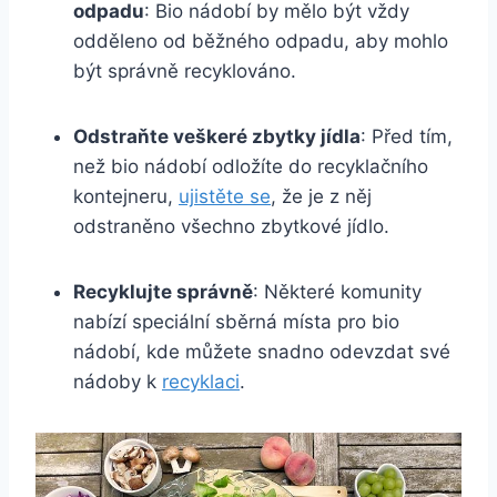
odpadu
: Bio nádobí by mělo být vždy
odděleno od běžného ‍odpadu, aby mohlo⁤
být správně recyklováno.
Odstraňte veškeré zbytky jídla
: Před tím,
než bio nádobí odložíte do recyklačního
kontejneru,‌
ujistěte se
,‌ že je z něj⁢
odstraněno všechno zbytkové jídlo.
Recyklujte správně
: ⁣Některé komunity
nabízí speciální sběrná místa pro bio
nádobí,​ kde můžete⁤ snadno odevzdat⁢ své
nádoby k
recyklaci
.