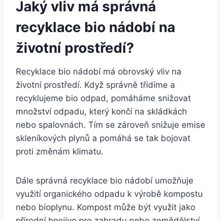
Jaký vliv má správná
recyklace bio nádobí na
životní prostředí?
Recyklace bio​ nádobí má⁢ obrovský vliv na
životní prostředí.​ Když správně třídíme a‍
recyklujeme bio odpad, pomáháme snižovat
množství odpadu, který končí na⁤ skládkách
nebo spalovnách. Tím se ⁢zároveň snižuje emise
skleníkových plynů ⁤a‌ pomáhá se tak​ bojovat
⁣proti změnám⁣ klimatu.
Dále ‍správná recyklace ‌bio nádobí umožňuje
využití organického odpadu k výrobě kompostu
nebo ‌bioplynu. Kompost může být využit jako
přírodní​ hnojivo pro zahradu nebo zemědělství,