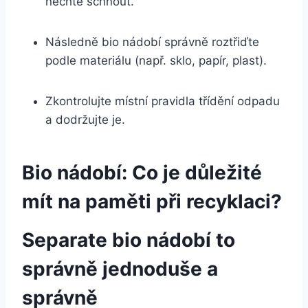
‍nechte schnout.
Následně ⁢bio nádobí správně⁣ roztřiďte
podle materiálu (např. sklo, ⁣papír, plast).
Zkontrolujte místní‍ pravidla třídění odpadu
a dodržujte ⁤je.
Bio nádobí: Co ⁢je​ důležité ​
mít na paměti ‍při recyklaci?
Separate bio nádobí to
správně ‍jednoduše ​a
⁢správně