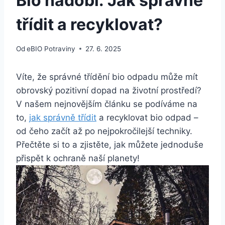
Bio nádobí: Jak správně
třídit a recyklovat?
Od
eBIO Potraviny
27. 6. 2025
Víte, že správné třídění bio odpadu může mít
obrovský pozitivní dopad na životní prostředí?
V našem nejnovějším článku se ⁤podíváme na​
to,
jak správně třídit
​ a​ recyklovat bio odpad –
od čeho začít až po ⁤nejpokročilejší techniky.
Přečtěte si to a‌ zjistěte, jak můžete⁣ jednoduše
přispět k ochraně naší planety!