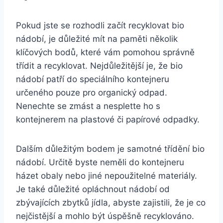
Pokud jste se rozhodli⁣ začít recyklovat bio
nádobí, je důležité mít ‌na paměti⁤ několik
klíčových ‌bodů, které vám ‍pomohou správně
třídit a recyklovat. Nejdůležitější ‌je, že bio
nádobí ⁢patří do speciálního kontejneru
určeného pouze ⁤pro‌ organický ​odpad.
Nenechte se zmást a nesplette ho s‌
kontejnerem na plastové či ⁤papírové odpadky.
Dalším důležitým bodem je samotné třídění bio
nádobí. Určitě byste neměli do‍ kontejneru
házet obaly nebo ​jiné nepoužitelné ⁣materiály.
Je také důležité opláchnout nádobí od
zbývajících zbytků jídla, abyste ​zajistili,​ že je ‌co
nejčistější⁤ a mohlo⁤ být úspěšně recyklováno.