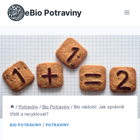
Přeskočit
eBio Potraviny
na
obsah
/
Potraviny
/
Bio Potraviny
/
Bio nádobí: Jak správně
třídit a recyklovat?
BIO POTRAVINY
|
POTRAVINY