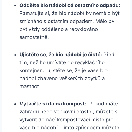
Oddělte bio nádobí od‍ ostatního odpadu:
Pamatujte si, že ⁢bio nádobí by nemělo být
smícháno s ostatním odpadem. Mělo by
být vždy odděleno a recyklováno
samostatně.
Ujistěte se, že bio nádobí ‍je čisté:
Před
tím, než ho⁢ umístíte ⁤do recyklačního
kontejneru, ujistěte ‍se, že⁣ je vaše bio⁤
nádobí zbaveno veškerých zbytků⁢ a
mastnot.
Vytvořte si doma ⁢kompost:
‍ Pokud máte
zahradu nebo venkovní prostor, můžete si
vytvořit domácí kompostovací‌ místo pro
vaše bio nádobí. Tímto‌ způsobem můžete