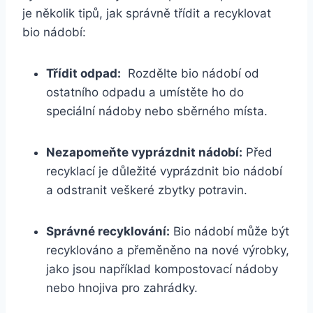
je několik tipů, jak⁣ správně třídit a recyklovat
bio nádobí:
Třídit odpad:
‍ Rozdělte⁤ bio⁤ nádobí od
ostatního⁤ odpadu‌ a umístěte ho do
speciální nádoby⁤ nebo sběrného ⁤místa.
Nezapomeňte vyprázdnit nádobí:
Před
recyklací je důležité vyprázdnit bio nádobí
a ‍odstranit veškeré zbytky potravin.
Správné recyklování:
Bio ⁢nádobí může být‍
recyklováno⁢ a přeměněno na ⁤nové výrobky,‌
jako jsou například kompostovací nádoby
nebo hnojiva pro zahrádky.