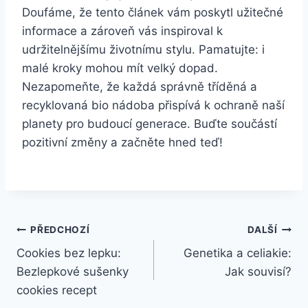
Doufáme, že ⁢tento ⁢článek ‍vám poskytl užitečné⁣
informace a zároveň vás inspiroval k
udržitelnějšímu životnímu stylu. Pamatujte: i
malé kroky mohou mít velký dopad.
Nezapomeňte, že‌ každá správně tříděná ‍a
recyklovaná bio nádoba‍ přispívá k ochraně naší
planety pro‍ budoucí generace. Buďte součástí
pozitivní⁣ změny a začněte hned teď!
Navigace
PŘEDCHOZÍ
DALŠÍ
Cookies bez lepku:
Genetika a celiakie:
pro
Bezlepkové sušenky
Jak souvisí?
příspěvek
cookies recept