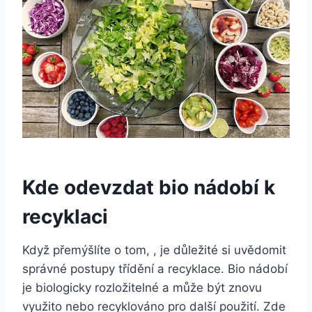
Kde odevzdat bio nádobí ‌k
⁢recyklaci
Když přemýšlíte o ⁤tom, , je‌ důležité si uvědomit
správné postupy třídění a recyklace. Bio nádobí
je biologicky⁣ rozložitelné ⁤a může být znovu
využito nebo⁤ recyklováno⁤ pro další použití. Zde