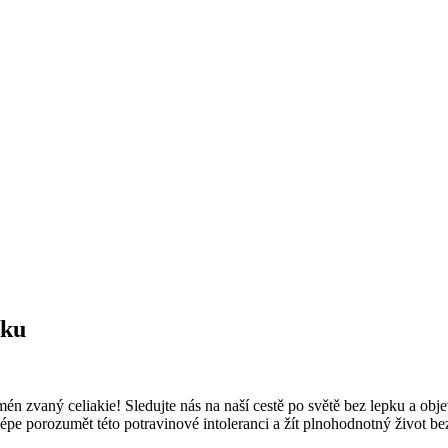
eku
zvaný celiakie! Sledujte nás na naší cestě po světě bez lepku a objevt
 lépe porozumět této potravinové intoleranci a žít plnohodnotný život be