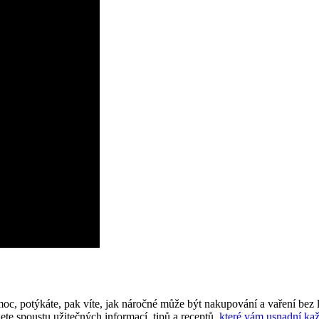
nemoc, potýkáte, pak víte, jak náročné může být nakupování a vaření b
te ‌spoustu užitečných informací, tipů a receptů,
které vám usnadní ka