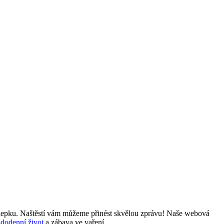
ez lepku. Naštěstí vám můžeme přinést skvělou⁣ zprávu! Naše webová
ždodenní život
a zábava ve vaření.