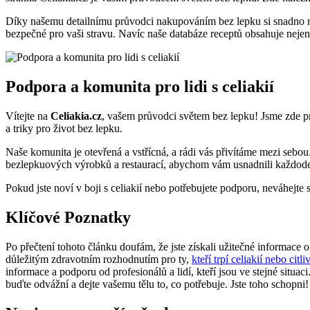
Díky našemu detailnímu ⁤průvodci nakupováním bez lepku si‌ snadno‍ naj
bezpečné pro vaši ⁣stravu. Navíc naše databáze receptů obsahuje​ nejen k
Podpora a komunita ‌pro lidi ⁤s​ celiakií
Vítejte na
Celiakia.cz
, vašem ​průvodci světem bez lepku! Jsme zde pr
a triky pro ⁤život bez lepku.
Naše komunita je otevřená ​a vstřícná, a rádi vás‌ přivítáme mezi sebou
bezlepkuových výrobků a restaurací,⁢ abychom vám ⁢usnadnili⁢ každoden
Pokud jste noví v boji s celiakií nebo‌ potřebujete podporu, neváhejt
Klíčové Poznatky
Po‌ přečtení ⁤tohoto článku doufám, že jste získali užitečné informace
⁤důležitým zdravotním rozhodnutím pro ty,
kteří trpí celiakií nebo citl
informace a podporu od profesionálů‌ a lidí, kteří ⁣jsou⁢ ve stejné situac
‍buďte ⁢odvážní a dejte vašemu tělu to, co potřebuje.⁤ Jste toho schopni!