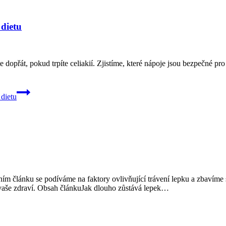
 dietu
dopřát, pokud trpíte celiakií. Zjistíme, které nápoje jsou bezpečné pro 
dietu
šním článku se podíváme na faktory ovlivňující trávení lepku a zbavíme
 pro vaše zdraví. Obsah článkuJak dlouho zůstává lepek…