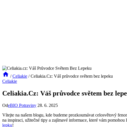
/
Celiakie
/
Celiakia.Cz: Váš průvodce světem bez lepeku
Celiakie
Celiakia.Cz: Váš průvodce světem bez lep
Od
eBIO Potraviny
28. 6. 2025
Vítejte na našem blogu, kde budeme prozkoumávat celosvětový fenomén 
na inspiraci, užitečné tipy a zajímavé⁣ informace, ⁢které ⁣vám pomohou
lepku
!