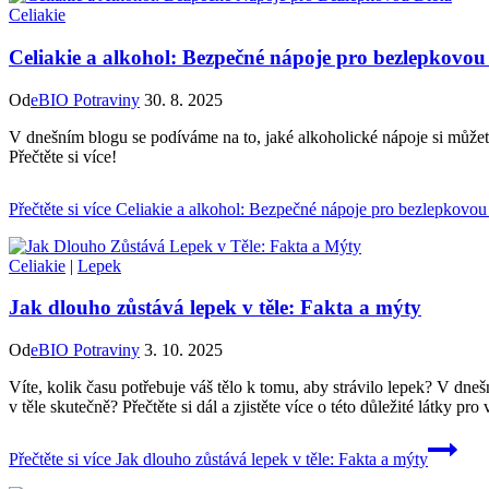
Celiakie
Celiakie a alkohol: Bezpečné nápoje pro bezlepkovou
Od
eBIO Potraviny
30. 8. 2025
V dnešním blogu se podíváme na to, jaké alkoholické nápoje si můžete 
Přečtěte si více!
Přečtěte si více
Celiakie a alkohol: Bezpečné nápoje pro bezlepkovou 
Celiakie
|
Lepek
Jak dlouho zůstává lepek v těle: Fakta a mýty
Od
eBIO Potraviny
3. 10. 2025
Víte, kolik času potřebuje váš tělo k tomu, aby strávilo lepek? V dne
v těle skutečně? Přečtěte si dál a zjistěte více o této důležité látky
Přečtěte si více
Jak dlouho zůstává lepek v těle: Fakta a mýty