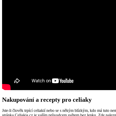
Nakupování a​ recepty pro ‍celiaky
Jste-li člověk trpící celiakií nebo se s někým blízkým, kdo má tuto 
stránka Celiakia.cz je vaším průvodcem‍ světem bez lepku. ‍Zde nalezne