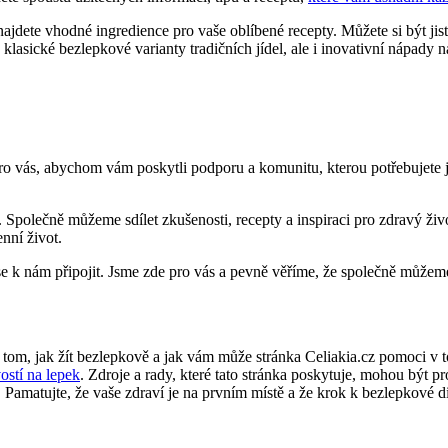
dete vhodné ingredience ‌pro vaše oblíbené​ recepty. Můžete⁢ si být jis
lasické bezlepkové varianty tradičních jídel, ale i inovativní nápady na 
o vás,‍ abychom vám poskytli podporu a ‍komunitu, kterou potřebujete ja
. Společně můžeme sdílet⁢ zkušenosti, recepty a‍ inspiraci pro zdravý živ
ní ⁤život.
e se k ⁤nám připojit. Jsme⁢ zde pro vás ​a pevně věříme, že společně mů
 o tom,​ jak žít bezlepkově a jak vám může stránka‌ Celiakia.cz pomoci 
ivostí na lepek
. Zdroje a rady, které tato stránka poskytuje, mohou být⁣ pr
i. Pamatujte, že ⁣vaše ‌zdraví je na prvním ‌místě ⁤a že krok k⁢ bezlepkové