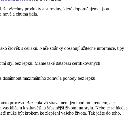
ti, že ​všechny produkty a suroviny, které doporučujeme, jsou
nová ‌a chutná ​jídla.
ko člověk s celiakií. ⁢Naše stránky obsahují užitečné informace, tipy
otní ⁢styl bez‌ lepku. Máme také databázi certifikovaných
žeme dosáhnout maximálního zdraví a pohody bez lepku.
‍v tomto procesu. Bezlepková strava není jen módním trendem, ale
o ​vás klíčem k zdravější a šťastnější životnímu stylu. Nebojte se hledat
 ‍dietě může být krokem ke zlepšení vašeho‌ života. Tak jděte do⁢ toho,