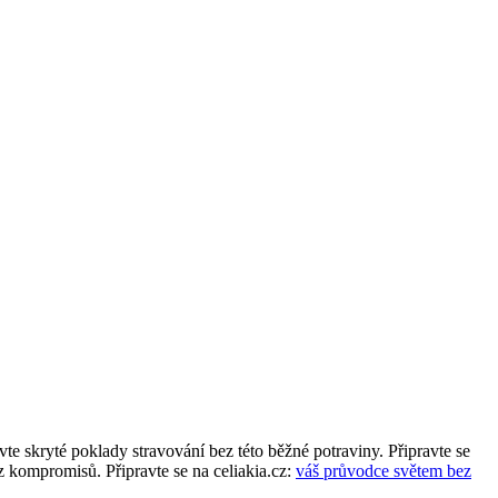
e skryté poklady stravování⁤ bez této běžné potraviny. Připravte se
z kompromisů. ‍Připravte se na celiakia.cz:
váš průvodce světem bez