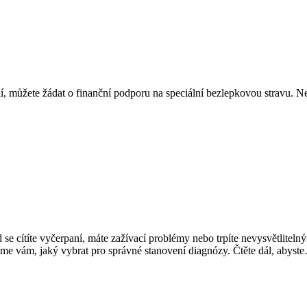
ií, můžete žádat o finanční podporu na speciální bezlepkovou stravu. Ne
ud se cítíte vyčerpaní, máte zažívací problémy nebo trpíte nevysvětlite
íme vám, jaký vybrat pro správné stanovení diagnózy. Čtěte dál, abyst