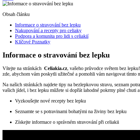
Obsah článku
Informace ‍o stravování bez lepku
Nakupování a​ recepty pro ‍celiaky
Podpora a komunita ‌pro lidi ⁤s​ celiakií
Klíčové Poznatky
Informace ‍o stravování bez lepku
Vítejte na stránkách ⁤
Celiakia.cz
, vašeho průvodce světem bez lepku! P
zde, abychom vám poskytli ⁢užitečné a pomohli vám navigovat tímto 
Na našich stránkách ⁣najdete tipy na bezlepkovou stravu, ​seznam potra
vašich jídel, i bez lepku můžete⁣ si dopřát lahodné pokrmy plné chuti 
Vyzkoušejte nové recepty bez lepku
Seznamte se s potravinami bohatými na živiny bez lepku
Získejte informace o správném stravování při celiakii