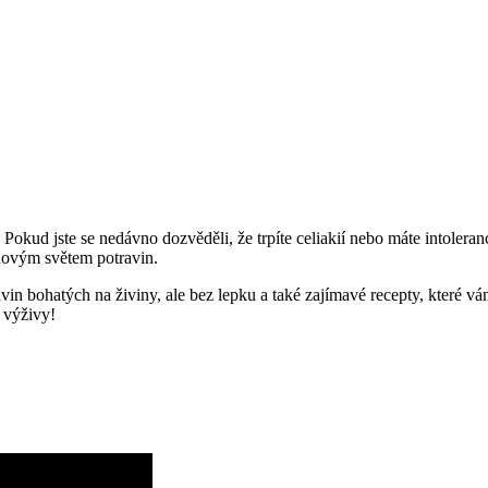
okud ⁢jste se nedávno dozvěděli, že trpíte celiakií nebo máte ​intoleran
novým světem potravin.
vin bohatých na živiny, ale bez‌ lepku a také zajímavé recepty, které ⁢vá
a výživy!