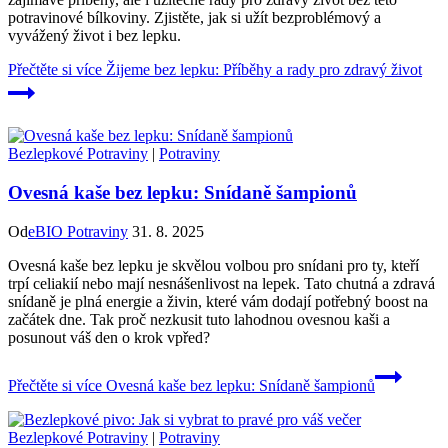
potravinové bílkoviny. Zjistěte, jak si užít bezproblémový a
vyvážený život i bez lepku.
Přečtěte si více
Žijeme bez lepku: Příběhy a rady pro zdravý život
Bezlepkové Potraviny
|
Potraviny
Ovesná kaše bez lepku: Snídaně šampionů
Od
eBIO Potraviny
31. 8. 2025
Ovesná kaše bez lepku je skvělou volbou pro snídani pro ty, kteří
trpí celiakií nebo mají nesnášenlivost na lepek. Tato chutná a zdravá
snídaně je plná energie a živin, které vám dodají potřebný boost na
začátek dne. Tak proč nezkusit tuto lahodnou ovesnou kaši a
posunout váš den o krok vpřed?
Přečtěte si více
Ovesná kaše bez lepku: Snídaně šampionů
Bezlepkové Potraviny
|
Potraviny