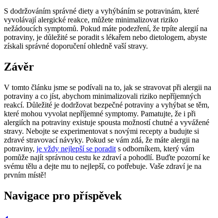
S dodržováním správné diety a vyhýbáním se potravinám, které
vyvolávají alergické reakce, můžete minimalizovat riziko
nežádoucích symptomů. Pokud máte podezření, že trpíte alergií na
potraviny, je důležité se poradit s lékařem nebo dietologem, abyste
získali správné doporučení ohledně vaší stravy.
Závěr
V tomto článku jsme se podívali na to, jak se stravovat při alergii na
potraviny a co jíst, abychom minimalizovali riziko nepříjemných
reakcí. Důležité je dodržovat bezpečné potraviny a vyhýbat se těm,
které mohou vyvolat nepříjemné symptomy. Pamatujte, že i při
alergiích na potraviny existuje spousta možností chutné a vyvážené
stravy. Nebojte se experimentovat s novými recepty a budujte si
zdravé stravovací návyky. Pokud se vám zdá, že máte alergii na
potraviny,
je vždy nejlepší se poradit
s odborníkem, který vám
pomůže najít správnou cestu ke zdraví a pohodlí. Buďte pozorní ke
svému tělu a dejte mu to nejlepší, co potřebuje. Vaše zdraví je na
prvním místě!
Navigace pro příspěvek