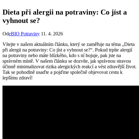
Dieta při alergii na potraviny: Co jíst a
vyhnout se?
Od
eBIO Potraviny
11. 4. 2026
Vítejte v našem aktuálním článku, který se zaměřuje na téma „Dieta
při alergii na potraviny: Co jíst a vyhnout se?“. Pokud trpíte alergií
na potraviny nebo máte blízkého, kdo s ní bojuje, pak jste na
správném místě. V našem článku se dozvíte, jak správnou stravou
účinně minimalizovat rizika alergických reakcí a vést zdravější život.
Tak se pohodlně usaďte a pojďme společně objevovat cestu k
lepšímu zdraví!