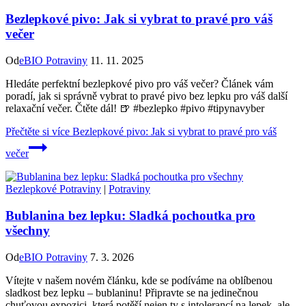
Bezlepkové pivo: Jak si vybrat to pravé pro váš
večer
Od
eBIO Potraviny
11. 11. 2025
Hledáte perfektní bezlepkové pivo pro váš večer? Článek vám
poradí, jak si správně vybrat to pravé pivo bez lepku pro váš další
relaxační večer. Čtěte dál! 🍺 #bezlepko #pivo #tipynavyber
Přečtěte si více
Bezlepkové pivo: Jak si vybrat to pravé pro váš
večer
Bezlepkové Potraviny
|
Potraviny
Bublanina bez lepku: Sladká pochoutka pro
všechny
Od
eBIO Potraviny
7. 3. 2026
Vítejte v našem novém článku, kde se podíváme na oblíbenou
sladkost bez lepku – bublaninu! Připravte se na jedinečnou
chuťovou expozici, která potěší nejen ty s intolerancí na lepek, ale