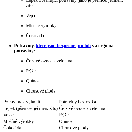
Lepek obsahující potraviny, jako je pšenice, ječmen,
žito
Vejce
Mléčné výrobky
Čokoláda
Potraviny,
které jsou bezpečné pro lidi
s alergií na
potraviny:
Čerstvé ovoce a zelenina
Rýže
Quinoa
Citrusové plody
Potraviny k vyhnutí
Potraviny bez rizika
Lepek (pšenice, ječmen, žito)
Čerstvé ovoce a zelenina
Vejce
Rýže
Mléčné výrobky
Quinoa
Čokoláda
Citrusové plody