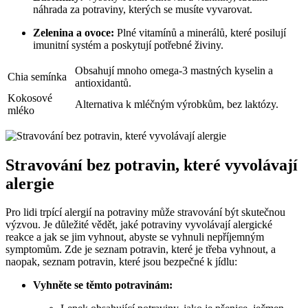
náhrada za potraviny, kterých se musíte vyvarovat.
Zelenina a ovoce:
Plné vitamínů a minerálů, které posilují
imunitní systém a poskytují potřebné živiny.
Obsahují mnoho omega-3 mastných kyselin a
Chia semínka
antioxidantů.
Kokosové
Alternativa k mléčným výrobkům, bez laktózy.
mléko
Stravování bez potravin, které vyvolávají
alergie
Pro lidi trpící alergií na potraviny může stravování být skutečnou
výzvou. Je důležité vědět, jaké potraviny vyvolávají alergické
reakce a jak se jim vyhnout, abyste se vyhnuli nepříjemným
symptomům. Zde je seznam potravin, které je třeba vyhnout, a
naopak, seznam potravin, které jsou bezpečné k jídlu:
Vyhněte se těmto potravinám: