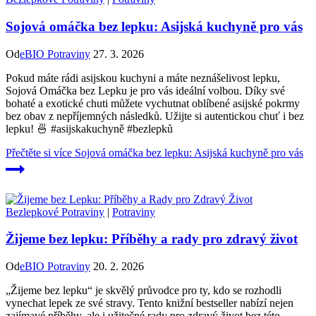
Sojová omáčka bez lepku: Asijská kuchyně pro vás
Od
eBIO Potraviny
27. 3. 2026
Pokud máte rádi asijskou kuchyni a máte neznášelivost lepku,
Sojová Omáčka bez Lepku je pro vás ideální volbou. Díky své
bohaté a exotické chuti můžete vychutnat oblíbené asijské pokrmy
bez obav z nepříjemných následků. Užijte si autentickou chuť i bez
lepku! 🍜 #asijskakuchyně #bezlepků
Přečtěte si více
Sojová omáčka bez lepku: Asijská kuchyně pro vás
Bezlepkové Potraviny
|
Potraviny
Žijeme bez lepku: Příběhy a rady pro zdravý život
Od
eBIO Potraviny
20. 2. 2026
„Žijeme bez lepku“ je skvělý průvodce pro ty, kdo se rozhodli
vynechat lepek ze své stravy. Tento knižní bestseller nabízí nejen
zajímavé příběhy, ale i užitečné rady pro zdravý život bez této