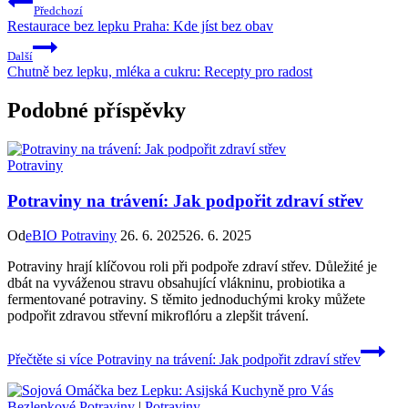
Předchozí
Restaurace bez lepku Praha: Kde jíst bez obav
Další
Chutně bez lepku, mléka a cukru: Recepty pro radost
Podobné příspěvky
Potraviny
Potraviny na trávení: Jak podpořit zdraví střev
Od
eBIO Potraviny
26. 6. 2025
26. 6. 2025
Potraviny hrají klíčovou roli při podpoře zdraví střev. Důležité je
dbát na vyváženou stravu obsahující vlákninu, probiotika a
fermentované potraviny. S těmito jednoduchými kroky můžete
podpořit zdravou střevní mikroflóru a zlepšit trávení.
Přečtěte si více
Potraviny na trávení: Jak podpořit zdraví střev
Bezlepkové Potraviny
|
Potraviny