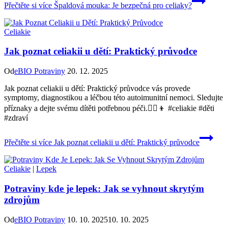
Přečtěte si více
Špaldová mouka: Je bezpečná pro celiaky?
Celiakie
Jak poznat celiakii u dětí: Praktický průvodce
Od
eBIO Potraviny
20. 12. 2025
Jak poznat celiakii u dětí: Praktický průvodce vás provede
symptomy, diagnostikou a léčbou této autoimunitní nemoci. Sledujte
příznaky a dejte svému dítěti potřebnou péči.👩‍⚕️👦 #celiakie #děti
#zdraví
Přečtěte si více
Jak poznat celiakii u dětí: Praktický průvodce
Celiakie
|
Lepek
Potraviny kde je lepek: Jak se vyhnout skrytým
zdrojům
Od
eBIO Potraviny
10. 10. 2025
10. 10. 2025