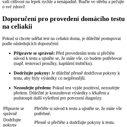
vaši citlivost na lepek rychle a nenápadně. Buďte ve střehu a pečujte
o své zdraví!
Doporučení pro provedení domácího testu
na celiakii
Pokud si chcete udělat test na celiakii doma, je důležité postupovat
podle následujících doporučení:
Připravte se správně:
Před provedením testu si přečtěte
návod k testu a ujistěte se, že máte vše, co budete potřebovat
(např. testovací proužky, kapilární trubičku).
Dodržujte pokyny:
Je důležité přesně dodržovat pokyny k
testu, aby byly výsledky co nejpřesnější.
Nezoufejte předem:
Pokud test vyjde pozitivní, nezoufejte
předem. Důležité je konzultovat výsledky s lékařem a
podstoupit další vyšetření pro potvrzení diagnózy.
Připravte se
Přečtěte si návod k testu a ujistěte se, že máte vše
správně
potřebné.
Dodržujte
Přesně si přečtěte a dodržujte pokyny k testu.
pokyny