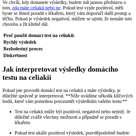
Ve chvíli, kdy dostanete výsledky, budete mít jasnou představu o
tom,
zda máte celiakii nebo ne
. Pokud test vyjde pozitivní, měli
byste se ihned poradit s lékařem, který vám doporučí další postup a
léčbu. Pokud je výsledek negativní, můžete se ujistit, že nemáte tuto
chorobu a žít klidně dál.
Proč použít domácí test na celiakii:
Rychlý výsledek
Bezbolestný proces
Diskrétnost
Jak interpretovat výsledky domácího
testu na celiakii
Pokud jste provedli domácí test na celiakii a máte výsledky, je
důležité správně je interpretovat. **Níže uvádíme několik klíčových
bodů, které vám pomohou porozumět výsledkům vašeho testu:**
Test na celiakii může být pozitivní, negativní nebo nejistý. Je
důležité zvážit všechny možnosti a případně se poradit s
lékařem.
Pokud test ukáže pozitivní výsledek, pravděpodobně budete