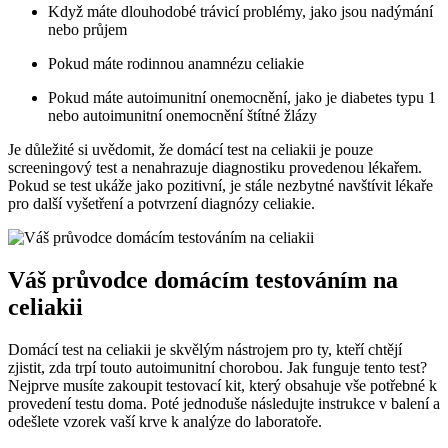
Když máte dlouhodobé trávicí problémy, jako jsou nadýmání
nebo průjem
Pokud máte rodinnou anamnézu celiakie
Pokud máte autoimunitní onemocnění, jako je diabetes typu 1
nebo autoimunitní onemocnění štítné žlázy
Je důležité si uvědomit, že domácí test na celiakii je pouze
screeningový test a nenahrazuje diagnostiku provedenou lékařem.
Pokud se test ukáže jako pozitivní, je stále nezbytné navštívit lékaře
pro další vyšetření a potvrzení diagnózy celiakie.
Váš průvodce domácím testováním na
celiakii
Domácí test na celiakii je skvělým nástrojem pro ty, kteří chtějí
zjistit, zda trpí touto autoimunitní chorobou. Jak funguje tento test?
Nejprve musíte zakoupit testovací kit, který obsahuje vše potřebné k
provedení testu doma. Poté jednoduše následujte instrukce v balení a
odešlete vzorek vaší krve k analýze do laboratoře.