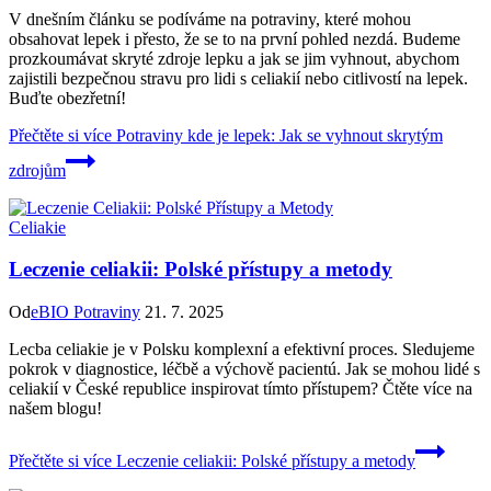
V dnešním článku se podíváme na potraviny, které mohou
obsahovat lepek i přesto, že se to na první pohled nezdá. Budeme
prozkoumávat skryté zdroje lepku a jak se jim vyhnout, abychom
zajistili bezpečnou stravu pro lidi s celiakií nebo citlivostí na lepek.
Buďte obezřetní!
Přečtěte si více
Potraviny kde je lepek: Jak se vyhnout skrytým
zdrojům
Celiakie
Leczenie celiakii: Polské přístupy a metody
Od
eBIO Potraviny
21. 7. 2025
Lecba celiakie je v Polsku komplexní a efektivní proces. Sledujeme
pokrok v diagnostice, léčbě a výchově pacientú. Jak se mohou lidé s
celiakií v České republice inspirovat tímto přístupem? Čtěte více na
našem blogu!
Přečtěte si více
Leczenie celiakii: Polské přístupy a metody