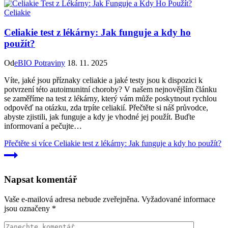
Celiakie
Celiakie test z lékárny: Jak funguje a kdy ho
použít?
Od
eBIO Potraviny
18. 11. 2025
Víte, jaké jsou příznaky celiakie a jaké testy jsou k dispozici k
potvrzení této autoimunitní choroby? V našem nejnovějším článku
se zaměříme na test z lékárny, který vám může poskytnout rychlou
odpověď na otázku, zda trpíte celiakií. Přečtěte si náš průvodce,
abyste zjistili, jak funguje a kdy je vhodné jej použít. Buďte
informovaní a pečujte…
Přečtěte si více
Celiakie test z lékárny: Jak funguje a kdy ho použít?
Napsat komentář
Vaše e-mailová adresa nebude zveřejněna.
Vyžadované informace
jsou označeny
*