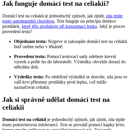
Jak funguje domácí test na celiakii?
Domácí test na celiakii je jednoduchý způsob, jak zjistit,
zda trpíte
touto autoimunitní chorobou
. Test funguje na principu detekce
protilátek,
které tělo produkuje při konzumaci lepku
. Jaký je proces
provedení testu?
Objednání testu:
Nejprve si zakoupíte domácí test na celiakii
buď online nebo v lékárně.
Provedení testu:
Pomocí testovací sady odebere krevní
vzorek a pošle ho do laboratoře. Výsledky obvykle dorazí do
několika dnů.
Výsledky testu:
Po obdržení výsledků se dozvíte, zda jsou ve
vaší krvi přítomny protilátky proti lepku, což může
naznačovat celiakii.
Jak si správně udělat domácí test na
celiakii
Domácí test na celiakii
je jednoduchý způsob, jak zjistit, zda trpíte
touto potravinovou intolerancí. Test se provádí pomocí kapky krve,
kterou musíte aplikovat na speciální testovací pás. Test poté