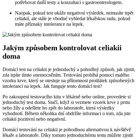
potřebovat další testy a konzultaci s gastroenterologem.
Naopak, pokud test ukáže negativní výsledek, nemusíte trpět
celiakií, ale stále je vhodné vyhledat lékařskou radu, pokud
máte příznaky intolerance na lepek.
Jakým způsobem kontrolovat celiakii
doma
Domácí test na celiakii je jednoduchý a pohodlný způsob, jak zjistit,
zda trpíte tímto onemocněním. Testování probíhá pomocí malého
vzorku krve, který se otestuje na přítomnost protilátek způsobených
intolerancí na lepek. Jak funguje tento domácí test?
Po zakoupení testovacího kitu v lékárně nebo online, provedete si
jednoduchý test doma. Stačí, když si vezmete vzorek krve z prstu
nebo žíly a odešlete ho zpět do laboratoře, která výsledky
vyhodnotí. Během několika dní obdržíte informaci o tom, zda jste
celiakii pozitivní nebo negativní.
Domácí testování na celiakii je pohodlnou alternativou k návštěvě
lékaře a laboratoře. Díky tomuto jednoduchému testu můžete zjistit