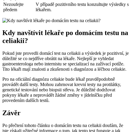
Nezoufejte
V případě pozitivního testu konzultujte výsledky s
předem
lékařem.
Kdy navštívit lékaře po domácím testu na
celiakii?
Pokud jste provedli domácí test na celiakii a výsledek je pozitivní, je
důležité se co nejdříve obrátit na lékaře. Nejlepší je vyhledat
gastroenterologa nebo internistu se specializací na zažívací potíže.
Tito lékaři mají znalosti a zkušenosti s diagnózou a léčbou celiakie.
Pro na oficiální diagnózu celiakie bude lékař pravděpodobně
provádět další testy. Mohou zahrnovat krevní testy na protilátky,
genetické testování nebo biopsii střeva. Je důležité dodržovat
pokyny lékaře a neprovádět žádné změny v jídelníčku před
provedením dalších testů.
Závěr
Po přečtení tohoto článku o domácím testu na celiakii doufám, že
jste získali užitečné informace o tom, jak tento test funguje a jak