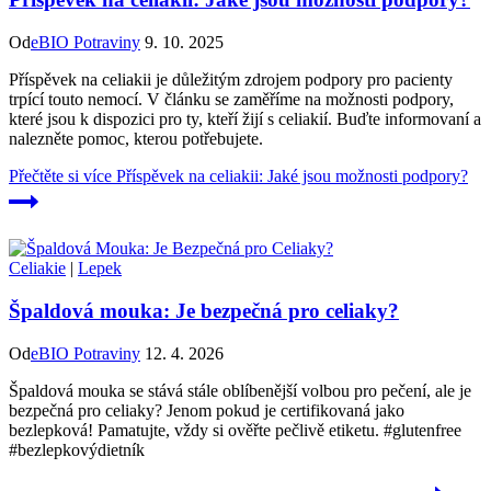
Od
eBIO Potraviny
9. 10. 2025
Příspěvek na celiakii je důležitým zdrojem podpory pro pacienty
trpící touto nemocí. V článku se zaměříme na možnosti podpory,
které jsou k dispozici pro ty, kteří žijí s celiakií. Buďte informovaní a
nalezněte pomoc, kterou potřebujete.
Přečtěte si více
Příspěvek na celiakii: Jaké jsou možnosti podpory?
Celiakie
|
Lepek
Špaldová mouka: Je bezpečná pro celiaky?
Od
eBIO Potraviny
12. 4. 2026
Špaldová mouka se stává stále oblíbenější volbou pro pečení, ale je
bezpečná pro celiaky? Jenom pokud je certifikovaná jako
bezlepková! Pamatujte, vždy si ověřte pečlivě etiketu. #glutenfree
#bezlepkovýdietník