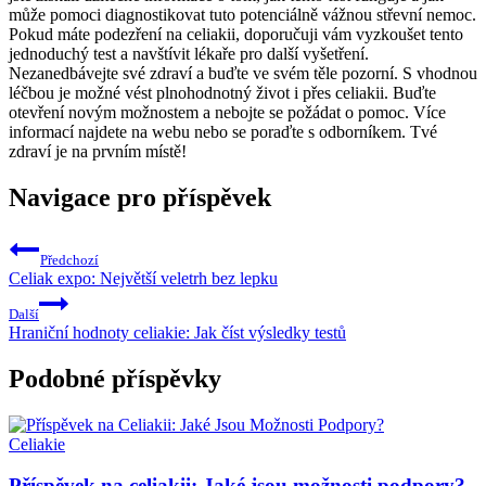
může pomoci diagnostikovat tuto potenciálně vážnou střevní nemoc.
Pokud máte podezření na celiakii, doporučuji vám vyzkoušet tento
jednoduchý test a navštívit lékaře pro další vyšetření.
Nezanedbávejte své zdraví a buďte ve svém těle pozorní. S vhodnou
léčbou je možné vést plnohodnotný život i přes celiakii. Buďte
otevření novým možnostem a nebojte se požádat o pomoc. Více
informací najdete na webu nebo se poraďte s odborníkem. Tvé
zdraví je na prvním místě!
Navigace pro příspěvek
Předchozí
Celiak expo: Největší veletrh bez lepku
Další
Hraniční hodnoty celiakie: Jak číst výsledky testů
Podobné příspěvky
Celiakie
Příspěvek na celiakii: Jaké jsou možnosti podpory?