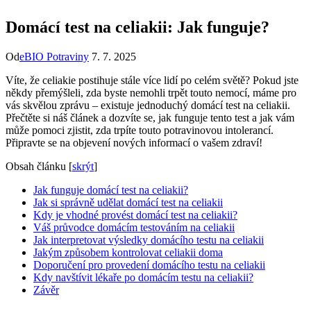
Domácí test na celiakii: Jak funguje?
Od
eBIO Potraviny
7. 7. 2025
Víte, že celiakie postihuje stále více lidí po celém světě? Pokud jste
někdy přemýšleli, zda byste nemohli trpět touto nemocí, máme pro
vás skvělou zprávu – existuje jednoduchý domácí test na celiakii.
Přečtěte si náš článek a dozvíte se, jak funguje tento test a jak vám
může pomoci zjistit, zda trpíte touto potravinovou intolerancí.
Připravte se na objevení nových informací o vašem zdraví!
Obsah článku
[
skrýt
]
Jak funguje domácí test na celiakii?
Jak si správně udělat domácí test na celiakii
Kdy je vhodné provést domácí test na celiakii?
Váš průvodce domácím testováním na celiakii
Jak interpretovat výsledky domácího testu na celiakii
Jakým způsobem kontrolovat celiakii doma
Doporučení pro provedení domácího testu na celiakii
Kdy navštívit lékaře po domácím testu na celiakii?
Závěr