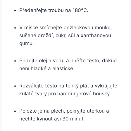
Předehřejte troubu na 180°C.
V misce smíchejte bezlepkovou ‌mouku,
⁣sušené droždí, cukr, sůl a xanthanovou
gumu.
Přidejte olej a vodu a hněťte ⁣těsto, ‍dokud
není hladké⁣ a elastické.
Rozválejte těsto na tenký plát a vykrajujte
kulaté tvary ‍pro hamburgerové housky.
Položte je ​na plech, pokryjte utěrkou a
nechte kynout⁣ asi 30 ‍minut.