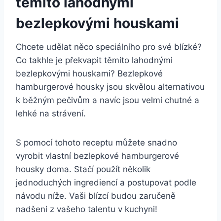
těmito lahodnými
bezlepkovými houskami
Chcete udělat něco⁣ speciálního ⁣pro své blízké?
Co takhle je překvapit těmito lahodnými
bezlepkovými houskami?⁣ Bezlepkové
hamburgerové ⁢housky jsou skvělou alternativou
k běžným pečivům a navíc jsou velmi chutné a
lehké ‍na strávení.
S‍ pomocí tohoto receptu můžete snadno
vyrobit vlastní bezlepkové hamburgerové
housky ​doma. Stačí použít několik
jednoduchých ingrediencí‍ a postupovat podle
návodu níže. Vaši blízcí budou zaručeně
nadšeni z vašeho talentu ⁢v kuchyni!