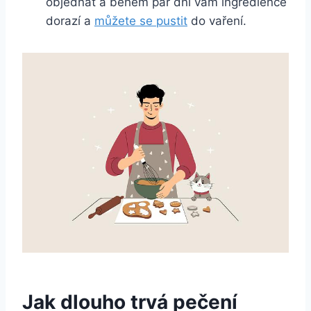
objednat a během pár dní vám​ ingredience
dorazí a
můžete se pustit
do‌ vaření.
Jak dlouho trvá pečení‍