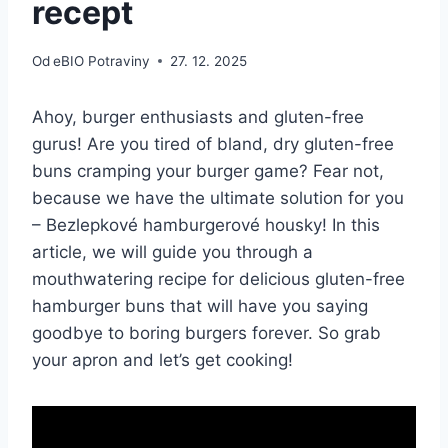
recept
Od
eBIO Potraviny
27. 12. 2025
Ahoy, burger enthusiasts and‍ gluten-free⁣
gurus! Are you tired of⁣ bland, dry ‌gluten-free
⁢buns cramping your burger game? Fear not,
because we have the ultimate ⁤solution for you
– Bezlepkové hamburgerové housky! In this
article, we will guide you through a
mouthwatering recipe ‍for delicious gluten-free
hamburger buns ‌that will have you saying
goodbye to boring burgers⁢ forever. So⁢ grab
your⁢ apron and let’s get cooking!