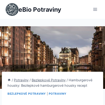
Přeskočit
eBio Potraviny
na
obsah
/
Potraviny
/
Bezlepkové Potraviny
/
Hamburgerové
housky: Bezlepkové hamburgerové housky recept
BEZLEPKOVÉ POTRAVINY
|
POTRAVINY