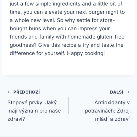
just a few simple ingredients‌ and a little bit of
time, ‌you ​can elevate your next burger night to
a whole new level. So why settle for store-
bought buns when you can impress ⁢your
friends and family with homemade⁢ gluten-free
goodness? Give this recipe a try and taste the
difference for yourself.‌ Happy ⁢cooking!
Navigace
PŘEDCHOZÍ
DALŠÍ
Stopové prvky: Jaký
Antioxidanty v
pro
mají význam pro naše
potravinách: Zdroj
příspěvek
zdraví?
mládí a zdraví