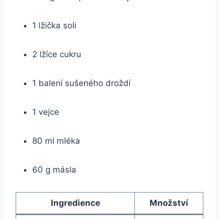
1 lžička soli
2 lžíce cukru
1 ⁤balení ‍sušeného droždí
1 vejce
80 ml mléka
60 g másla
Ingredience
Množství