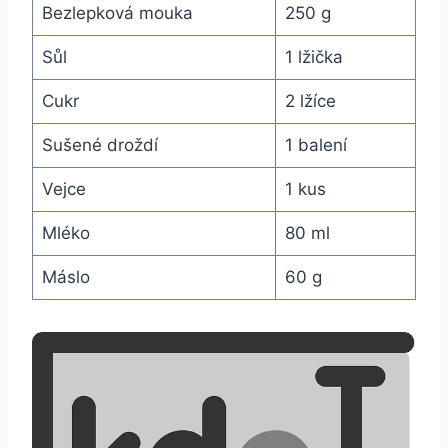
Bezlepková mouka
250 g
Sůl
1 lžička
Cukr
2 lžíce
Sušené droždí
1‍ balení
Vejce
1 kus
Mléko
80 ml
Máslo
60 g