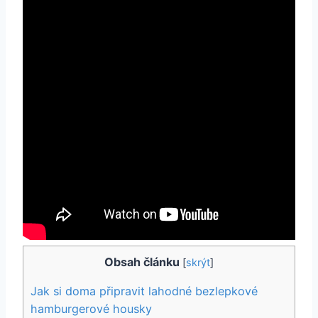
Obsah článku
[
skrýt
]
Jak si doma připravit lahodné⁣ bezlepkové
hamburgerové housky