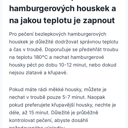
hamburgerových houskek a
na jakou teplotu‍ je zapnout
Pro pečení bezlepkových hamburgerových
houskek je důležité dodržovat ‍správnou​ teplotu
a⁤ čas v troubě. Doporučuje se předehřát troubu
na teplotu 180°C a nechat hamburgerové
housky péct po dobu 10-12 minut, nebo dokud
nejsou zlatavé a křupavé.
Pokud ⁣máte rádi měkké housky, můžete je​
nechat ⁣v troubě pouze 5-7 minut. Naopak
pokud preferujete křupavější housky, nechte je
déle, až 15 minut. Důležité je průběžně
‍kontrolovat⁤ pečení, abyste dosáhli⁣
požadovaného výsledku.