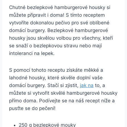
Chutné ‌bezlepkové hamburgerové housky si
‍můžete připravit i ‍doma! ‍S tímto​ receptem
vytvoříte dokonalou pečivo pro ⁣své oblíbené
domácí burgery. Bezlepkové hamburgerové
housky​ jsou​ skvělou volbou pro všechny, kteří
se snaží o ​bezlepkovou stravu nebo mají‍
intoleranci na lepek.
S pomocí tohoto receptu získáte měkké a
lahodné housky, které skvěle doplní vaše
domácí burgery. Stačí⁢ si zjistit,​
jak na
‍to, a
můžete⁣ si​ vytvořit skvělé hamburgerové housky
přímo doma. Podívejte se na náš recept níže a
pusťte se do pečení!
250 g bezlepkové mouky