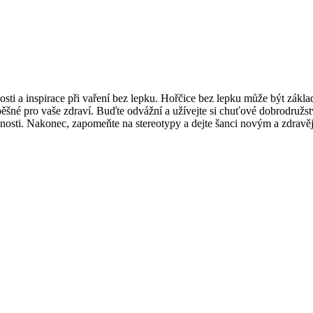
ti a inspirace při vaření bez lepku. Hořčice bez lepku může být zákl
pěšné pro vaše zdraví. Buďte odvážní a užívejte si chuťové dobrodružs
možnosti. Nakonec, zapomeňte na stereotypy a dejte šanci novým a zdra