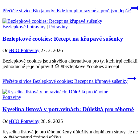
Přečtěte si více
Bio jahody: Kde koupit mrazené a proč jsou lepší?
Bezlepkové Potraviny
|
Potraviny
Bezlepkové cookies: Recept na křupavé sušenky
Od
eBIO Potraviny
27. 3. 2026
Bezlepkové cookies jsou skvělou alternativou pro ty, kteří trpí celiak
jednoduché je je připravit! 🍪 #bezlepkove #cookies #recept
Přečtěte si více
Bezlepkové cookies: Recept na křupavé sušenky
Potraviny
Kyselina listová v potravinách: Důležitá pro těhotné
Od
eBIO Potraviny
28. 9. 2025
Kyselina listová je pro těhotné ženy důležitým doplňkem stravy. Je nez
🍠 #těhotenství #zdravávýživa