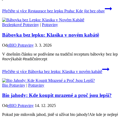
Přečtěte si více
Restaurace bez lepku Praha: Kde jíst bez obav
Bezlepkové Potraviny
|
Potraviny
Bábovka bez lepku: Klasika v novém kabátě
Od
eBIO Potraviny
3. 3. 2026
V dnešním článku se podíváme na tradiční recepturu bábovky bez le
#novýkabát #tradičnírecept
Přečtěte si více
Bábovka bez lepku: Klasika v novém kabátě
Bio Potraviny
|
Potraviny
Bio jahody: Kde koupit mrazené a proč jsou lepší?
Od
eBIO Potraviny
14. 12. 2025
Pokud jste milovník jahod, jistě si užívat bio jahody!Ale kde je ne