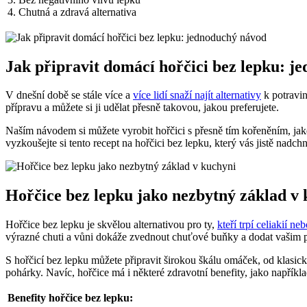
4. Chutná a zdravá alternativa
Jak připravit domácí hořčici bez lepku: 
V dnešní době se stále více a
více lidí snaží najít alternativy
k potravin
přípravu a můžete si ji udělat přesně takovou, jakou preferujete.
Naším návodem si můžete vyrobit hořčici s přesně tím kořeněním, jaké
vyzkoušejte si tento recept na hořčici bez lepku, který vás jistě nadch
Hořčice bez lepku jako nezbytný základ v
Hořčice bez lepku je skvělou alternativou pro ty,
kteří trpí celiakií ne
výrazné chuti a vůni dokáže zvednout chuťové buňky a dodat vašim
S hořčicí bez lepku můžete připravit širokou škálu omáček, od klasic
pohárky. Navíc, hořčice má i některé zdravotní benefity, jako napříkl
Benefity hořčice bez lepku: