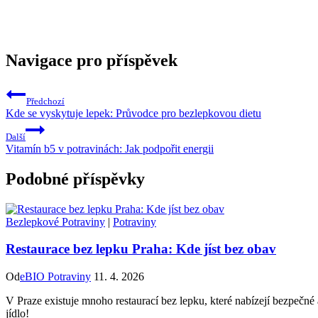
Navigace pro příspěvek
Předchozí
Kde se vyskytuje lepek: Průvodce pro bezlepkovou dietu
Další
Vitamín b5 v potravinách: Jak podpořit energii
Podobné příspěvky
Bezlepkové Potraviny
|
Potraviny
Restaurace bez lepku Praha: Kde jíst bez obav
Od
eBIO Potraviny
11. 4. 2026
V Praze existuje mnoho restaurací bez lepku, které nabízejí bezpečné a
jídlo!