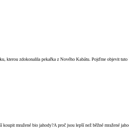
pku, kterou zdokonalila pekařka z Nového Kabátu. Pojďme objevit tut
jlepší koupit mražené bio jahody?A proč jsou lepší než běžné mražené j