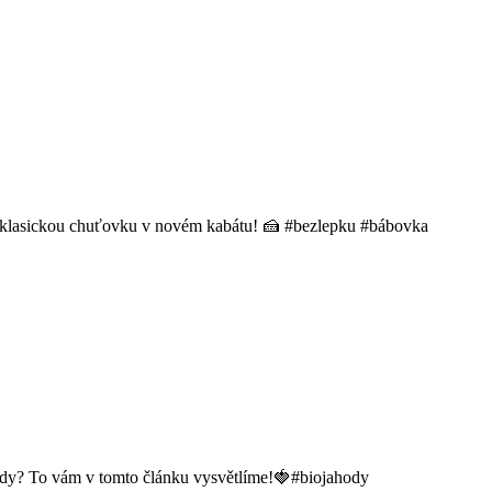
o klasickou chuťovku v novém kabátu! 🍰 #bezlepku #bábovka
ahody? To vám v tomto článku vysvětlíme!🍓#biojahody