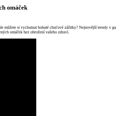
ých omáček
, stále můžete si vychutnat bohaté chuťové zážitky? Nejnovější trendy 
íbených omáček bez ohrožení vašeho zdraví.