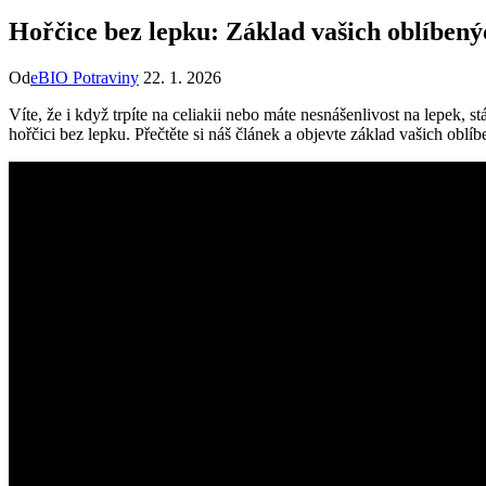
Hořčice bez lepku: Základ vašich oblíben
Od
eBIO Potraviny
22. 1. 2026
Víte, že i když trpíte na celiakii nebo máte nesnášenlivost na lepek
hořčici bez lepku. Přečtěte si náš článek a objevte základ vašich obl