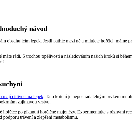
jednoduchý návod
ám obsahujícím lepek. Jestli patříte mezi ně a milujete hořčici, máme 
 máte rádi. S trochou trpělivosti a následováním našich kroků si během
ne!
 kuchyni
bo mají citlivost na lepek
. Tato koření je nepostradatelným prvkem mnoh
 pokrmům zajímavou vrstvu.
ké hořčice po pikantní horčičné majonézy. Experimentujte s různými rec
ad podporu trávení a zlepšení metabolismu.