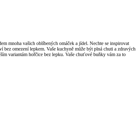
adem mnoha vašich oblíbených omáček a jídel. Nechte se inspirovat
tví bez omezení lepkem. Vaše kuchyně může být plná chuti a zdravých
vějším variantám hořčice bez lepku. Vaše chuťové buňky vám za to