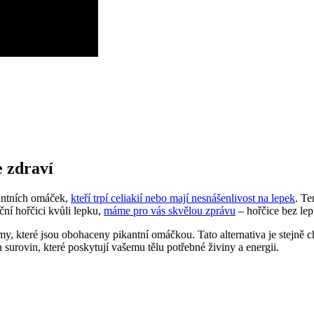
e zdraví
kantních omáček,
kteří trpí celiakií nebo mají nesnášenlivost na lepek
. Te
ční hořčici kvůli lepku,
máme pro vás skvělou zprávu
– hořčice bez lep
, které jsou obohaceny pikantní omáčkou. Tato alternativa je stejně c
 surovin, které poskytují vašemu tělu potřebné živiny a energii.