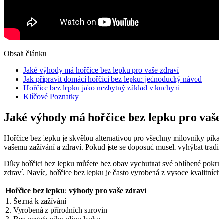
Obsah článku
Jaké výhody má hořčice bez lepku pro vaše zdraví
Jak připravit domácí hořčici bez lepku: jednoduchý návod
Hořčice bez lepku jako nezbytný základ v kuchyni
Klíčové Poznatky
Jaké výhody má hořčice bez lepku pro vaš
Hořčice bez lepku je skvělou alternativou pro všechny milovníky pi
vašemu zažívání a zdraví. Pokud jste se doposud museli vyhýbat tradi
Díky hořčici bez lepku můžete bez obav vychutnat své oblíbené pokrmy
zdraví. Navíc, hořčice bez lepku je často vyrobená z vysoce kvalitních
Hořčice bez lepku: výhody pro vaše zdraví
1. Šetrná k zažívání
2. Vyrobená z přírodních surovin
3. Bez negativního vlivu lepku