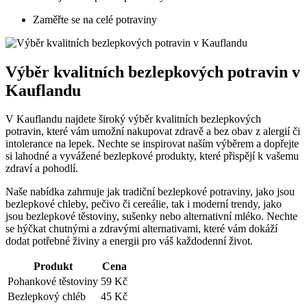
Zaměřte se na celé potraviny
Výběr‌ kvalitních bezlepkových‍ potravin v​
Kauflandu
V Kauflandu⁢ najdete⁢ široký výběr kvalitních bezlepkových
⁣potravin, ‍které ⁣vám ⁤umožní nakupovat zdravě ​a bez obav z ‍alergií či
intolerance ⁣na lepek. Nechte ‌se inspirovat naším výběrem a dopřejte
si ‌lahodné a vyvážené⁢ bezlepkové ⁣produkty, které přispějí k vašemu
zdraví a pohodlí.
Naše nabídka zahrnuje jak tradiční bezlepkové potraviny,⁣ jako jsou
bezlepkové chleby, pečivo či cereálie,​ tak i moderní trendy,‍ jako
‍jsou bezlepkové těstoviny, sušenky nebo alternativní mléko. Nechte
se hýčkat chutnými a zdravými alternativami, které vám dokáží
dodat potřebné živiny a energii ⁢pro váš‌ každodenní život.
Produkt
Cena
Pohankové‍ těstoviny
59 Kč
Bezlepkový chléb
45​ Kč