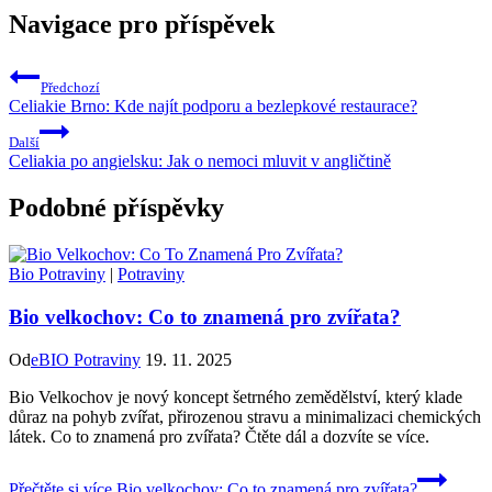
Navigace pro příspěvek
Předchozí
Celiakie Brno: Kde najít podporu a bezlepkové restaurace?
Další
Celiakia po angielsku: Jak o nemoci mluvit v angličtině
Podobné příspěvky
Bio Potraviny
|
Potraviny
Bio velkochov: Co to znamená pro zvířata?
Od
eBIO Potraviny
19. 11. 2025
Bio Velkochov je nový koncept šetrného zemědělství, který klade
důraz na pohyb zvířat, přirozenou stravu a minimalizaci chemických
látek. Co to znamená pro zvířata? Čtěte dál a dozvíte se více.
Přečtěte si více
Bio velkochov: Co to znamená pro zvířata?