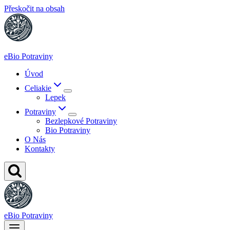
Přeskočit na obsah
eBio Potraviny
Úvod
Celiakie
Lepek
Potraviny
Bezlepkové Potraviny
Bio Potraviny
O Nás
Kontakty
eBio Potraviny