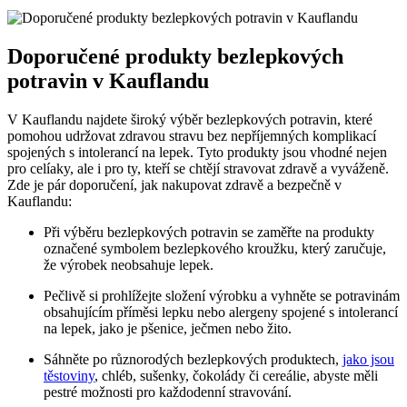
Doporučené ⁣produkty bezlepkových
potravin v Kauflandu
V Kauflandu najdete ⁤široký výběr bezlepkových potravin, které
pomohou udržovat ‍zdravou stravu bez‌ nepříjemných komplikací
‍spojených s intolerancí na⁤ lepek. Tyto produkty jsou vhodné nejen
pro ⁣celíaky, ale​ i pro ty, kteří ⁢se chtějí stravovat‌ zdravě a vyváženě.
Zde je pár doporučení, jak nakupovat⁤ zdravě a bezpečně v
⁤Kauflandu:
Při ​výběru bezlepkových potravin se zaměřte na⁢ produkty
označené symbolem bezlepkového kroužku, ⁢který⁣ zaručuje,
že výrobek ⁤neobsahuje lepek.
Pečlivě si prohlížejte složení ​výrobku ⁤a vyhněte se potravinám
obsahujícím⁣ příměsi lepku nebo alergeny ⁤spojené s⁢ intolerancí
na lepek, jako je ⁤pšenice, ječmen nebo žito.
Sáhněte po různorodých ⁢bezlepkových produktech,
jako ​jsou
těstoviny
,⁢ chléb, ​sušenky, čokolády ‍či cereálie, abyste měli
pestré možnosti pro každodenní ‌stravování.