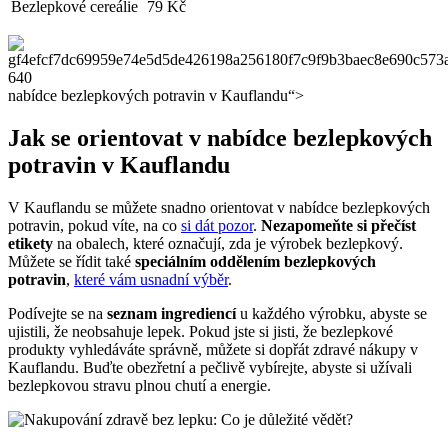
Bezlepkové cereálie
79 Kč
nabídce bezlepkových potravin v Kauflandu“>
Jak ‍se orientovat v nabídce bezlepkových
potravin v‌ Kauflandu
V ⁢Kauflandu ‌se můžete snadno orientovat ⁣v nabídce bezlepkových
potravin,⁤ pokud víte, na co
si dát pozor
.
Nezapomeňte si přečíst
etikety
na obalech, které označují,⁢ zda je výrobek bezlepkový.⁣
Můžete se ‌řídit také
speciálním oddělením⁤ bezlepkových
potravin
,
které vám usnadní výběr
.
Podívejte se na
seznam⁣ ingrediencí
u každého výrobku, abyste ​se⁣
ujistili, že neobsahuje lepek. Pokud jste ‌si jisti, že bezlepkové⁣
produkty vyhledáváte správně, můžete⁢ si dopřát zdravé ⁢nákupy v
Kauflandu. Buďte obezřetní ‌a ⁤pečlivě vybírejte, ‌abyste ⁣si užívali
bezlepkovou ‍stravu‍ plnou chutí a energie.