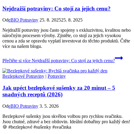
Nejdražší potraviny: Co stojí za jejich cenu?
Od
eBIO Potraviny
25. 8. 2025
25. 8. 2025
Nejdražší potraviny jsou často spojeny s exkluzivitou, kvalitou nebo
náročným procesem výroby. Zjistěte, co stojí za jejich vysokou
cenou a zda se opravdu vyplatí investovat do těchto produktů. Čtěte
více na našem blogu.
Přečtěte si více
Nejdražší potraviny: Co stojí za jejich cenu?
Bezlepkové Potraviny
|
Potraviny
Jak upéct bezlepkové sušenky za 20 minut – 5
snadných receptů (2026)
Od
eBIO Potraviny
3. 5. 2026
Bezlepkové sušenky jsou skvělou volbou pro rychlou svačinku.
Jsou chutné, zdravé a bez obilovin. Ideální dobařiny pro každý den!
🍪 #bezlepkové #sušenky #svačinka