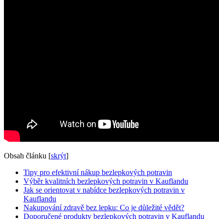
Obsah článku
[
skrýt
]
Tipy pro‌ efektivní nákup‌ bezlepkových potravin
Výběr‌ kvalitních bezlepkových‍ potravin v​ Kauflandu
Jak ‍se orientovat v nabídce bezlepkových potravin v‌
Kauflandu
Nakupování zdravě bez lepku: Co je důležité vědět?
Doporučené ⁣produkty bezlepkových potravin v Kauflandu