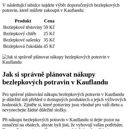
V ⁤následující tabulce najdete výběr doporučených bezlepkových
potravin, které⁢ můžete zakoupit v Kauflandu:
Produkt
Cena
Bezlepkové těstoviny
59 ⁣Kč
Bezlepkový⁣ chléb
25 Kč
Bezlepkové sušenky
35 Kč
Bezlepková čokoláda
45 Kč
Jak si správně plánovat nákupy
bezlepkových ‌potravin v Kauflandu
Pro správné⁢ plánování nákupu bezlepkových potravin v⁤ Kauflandu⁣
je ⁤důležité mít přehled ​o ⁢dostupných produktech a jejich výživových
hodnotách. Zjistěte si, které potraviny jsou vhodné pro ‍vaši ⁣dietu a
nevynechejte ⁢žádné důležité složky.
Při nákupu bezlepkových‍ potravin v Kauflandu​ si dejte pozor na​
označení na‍ obalech,⁢ abyste byli jisti, že vyhovují vašim potřebám.