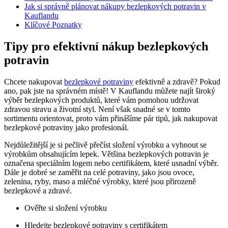
Jak si správně plánovat nákupy bezlepkových ‌potravin v
Kauflandu
Klíčové Poznatky
Tipy pro‌ efektivní nákup‌ bezlepkových
potravin
Chcete nakupovat
bezlepkové potraviny
efektivně a zdravě? Pokud
ano, pak jste na ‍správném místě!‍ V Kauflandu ​můžete najít široký
‌výběr ⁤bezlepkových produktů, které vám pomohou udržovat
zdravou stravu⁢ a životní styl.⁢ Není však snadné⁢ se v tomto
sortimentu orientovat,⁤ proto ⁢vám přinášíme pár tipů, jak nakupovat
⁣bezlepkové potraviny jako ‍profesionál.
Nejdůležitější je si pečlivě přečíst ‍složení výrobku a ⁢vyhnout ⁣se
výrobkům ⁢obsahujícím lepek. ⁣Většina bezlepkových potravin je
označena speciálním‍ logem ‍nebo​ certifikátem, ​které usnadní výběr.⁢
Dále je dobré se zaměřit na⁢ celé⁣ potraviny, ‌jako⁢ jsou ovoce,
zelenina, ryby, maso a ⁢mléčné výrobky, které jsou přirozeně
bezlepkové a zdravé.
Ověřte si složení ⁢výrobku
Hledejte bezlepkové potraviny ​s ⁤certifikátem