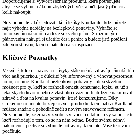
Doporučujeme ⁢si ⁣vytvořit seznam produktů, které potřebujete,
⁣abyste se vyhnuli⁣ nákupu zbytečných ‌věcí a měli‍ jasný plán ⁣co a
‍kolik nakoupit.
Nezapomeňte také sledovat akční ⁤letáky Kauflandu, kde ‍můžete​
najít‌ výhodné nabídky na bezlepkové potraviny. Vyhněte se
impulzivním nákupům a držte se‍ svého ⁤plánu. S rozumným
plánováním ‍nákupů si ušetříte čas i⁣ peníze a budete jistě​ potěšeni
zdravou‌ stravou, kterou ‌máte ⁣doma k ​dispozici.
Klíčové Poznatky
Ve světě, kde se stravovací návyky stále mění a zdraví je čím ​dál ⁣tím
⁤více naší ‍prioritou,‌ je důležité ​být informovaný a věnovat pozornost
tomu, co jíme. Kaufland bezlepkové potraviny⁢ nabízí‌ skvělou
možnost ⁤pro ‍ty, kteří ⁢se rozhodli‌ omezit konzumaci lepku, ať ⁣už z
lékařských důvodů nebo​ z vlastního uvážení. Je důležité nakupovat
zdravě a dbát na ‌kvalitu‌ potravin, které konzumujeme. Díky
širokému⁣ sortimentu⁤ bezlepkových produktů, které nabízí Kaufland,‌
můžete snadno​ a‌ pohodlně začít s‍ novým stravovacím režimem.
Nezapomeňte, že zdravý životní styl začíná u talíře, a vy sami jste ti,
kteří rozhodují o⁣ tom, co se na něm ‍ocitne. Buďte⁤ svému zdraví
nakloněni⁤ a pečlivě si vybírejte ​potraviny, které‌ jíte. Vaše⁢ tělo vám
poděkuje.