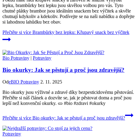
lepku, brambůrky bez lepku jsou skvělou volbou pro vás. Tyto
chutné plátky brambor jsou ideálním snackem bez výčitek a skvěle
chutnají kdykoliv a kdekoliv. Podívejte se na naši nabídku a dopřejte
si lahodnou lahůdku bez obav.
Přečtěte si více
Brambůrky bez lepku: Křupavý snack bez výčitek
Bio Potraviny
|
Potraviny
Bio okurky: Jak se pěstují a proč jsou zdravější?
Od
eBIO Potraviny
2. 11. 2025
Bio okurky jsou výživné a zdravé díky bezpesticidovému pěstování.
Přečtěte si náš článek a dozvíte se, jak je pěstovat doma a proč jsou
lepší než konvenční okurky. 🥒 #bio #zdravi #okurky
Přečtěte si více
Bio okurky: Jak se pěstují a proč jsou zdravější?
Potraviny