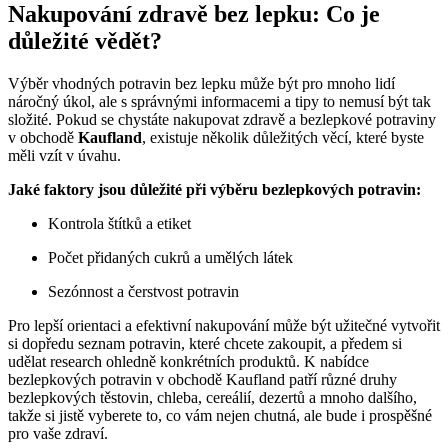
Nakupování zdravě bez lepku: Co je
důležité vědět?
Výběr vhodných potravin bez ‍lepku ‍může ​být⁣ pro mnoho lidí
‍náročný úkol, ale s​ správnými informacemi ⁢a tipy to nemusí být tak
složité. ⁤Pokud⁣ se chystáte nakupovat zdravě a⁤ bezlepkové potraviny
v obchodě
Kaufland
, existuje několik důležitých ⁤věcí, které byste⁤
měli vzít v úvahu.
Jaké ​faktory jsou důležité při ​výběru bezlepkových potravin:
Kontrola štítků a etiket
Počet ​přidaných⁤ cukrů⁣ a umělých látek
Sezónnost a čerstvost‍ potravin
Pro lepší orientaci a efektivní nakupování může být užitečné vytvořit
si ‌dopředu seznam potravin,​ které chcete zakoupit, a předem si
udělat research ohledně konkrétních⁣ produktů. K nabídce
bezlepkových potravin v obchodě Kaufland patří různé druhy
bezlepkových těstovin,⁣ chleba,​ cereálií, ​dezertů a‌ mnoho dalšího,
takže si jistě vyberete to, co vám nejen chutná,​ ale‌ bude i prospěšné
⁢pro ‌vaše zdraví.