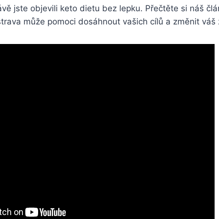
ávě⁢ jste ‍objevili keto⁤ dietu‍ bez lepku. Přečtěte si náš člá
strava ‌může pomoci dosáhnout vašich cílů⁤ a změnit váš 