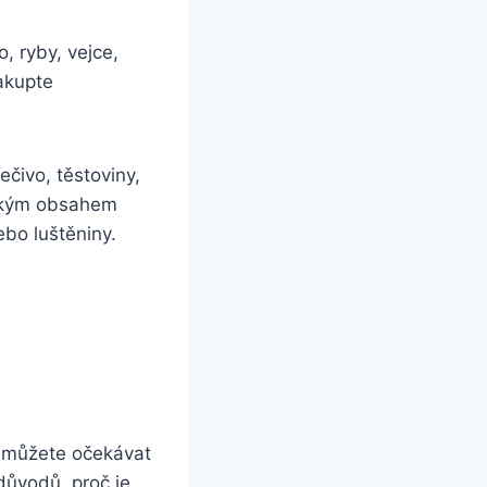
o, ryby, vejce,
nakupte
ečivo, těstoviny,
nízkým obsahem
bo luštěniny.
u, můžete očekávat
důvodů, proč je⁤