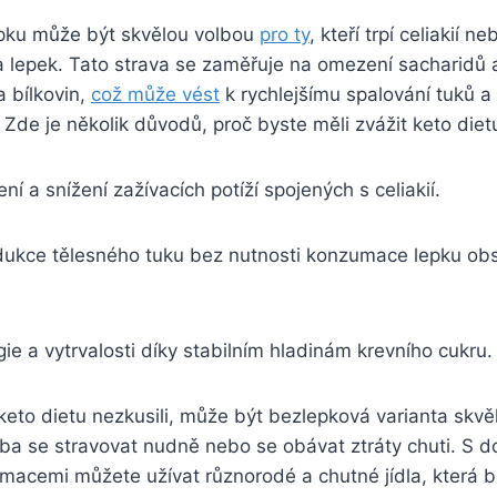
epku může být skvělou⁤ volbou ⁤
pro ty
,‌ kteří⁢ trpí celiakií ⁢n
 lepek. Tato⁣ strava se zaměřuje na⁤ omezení sacharidů a 
 bílkovin,
což může vést
k⁣ rychlejšímu spalování tuků a
⁣ Zde ⁣je několik důvodů, proč byste měli zvážit keto diet
ení a ⁤snížení zažívacích potíží spojených s celiakií.
dukce tělesného‌ tuku bez nutnosti konzumace ‌lepku obs
ie a vytrvalosti ‌díky stabilním ⁢hladinám krevního cukru.
eto ⁤dietu nezkusili, ⁣může být⁤ bezlepková ‍varianta⁣ sk
řeba⁤ se stravovat nudně nebo se obávat ztráty chuti. S d
ormacemi můžete užívat ​různorodé a chutné jídla, která 