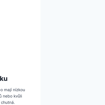
pku
bo mají nízkou
dů nebo kvůli
a chutná.