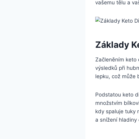
vašemu tělu a va
Základy​ K
Začleněním keto‌ 
výsledků při hubnu
lepku, což​ může bý
Podstatou keto di
množstvím bílkovi
kdy spaluje tuky 
a ⁣snížení‌ hladiny