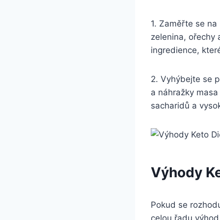
1. ⁤Zaměřte se na⁤
‌zelenina,⁣ ořechy
⁤ingredience, kte
2. Vyhýbejte se po
a náhražky masa o
sacharidů a vysok
Výhody⁤ Ke
Pokud ​se ‌rozhod
celou ​řadu výhod