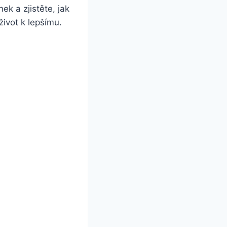
nek a zjistěte,⁣ jak
život k lepšímu.