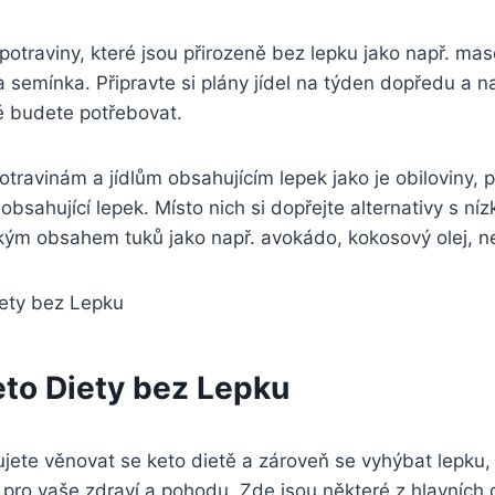
 potraviny, které⁤ jsou přirozeně bez lepku jako např. mas
 a ⁤semínka. Připravte si plány‍ jídel na týden dopředu a ⁣
ré budete⁤ potřebovat.
travinám ⁢a jídlům obsahujícím⁣ lepek jako je⁣ obiloviny, p
bsahující lepek. Místo nich si‌ dopřejte ⁤alternativy s 
ým obsahem tuků‌ jako např. avokádo, kokosový olej, ne
to⁤ Diety bez​ Lepku
ujete‌ věnovat se keto‍ dietě a zároveň se‌ vyhýbat lepk
 pro vaše zdraví a pohodu. Zde jsou ‍některé z hlavních 