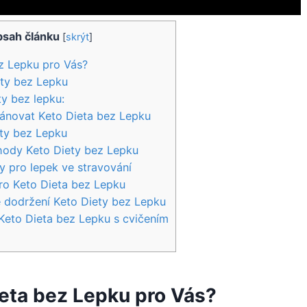
sah článku
[
skrýt
]
z Lepku pro Vás?
ety bez Lepku
y bez lepku:
ánovat Keto⁢ Dieta‍ bez Lepku
ty bez​ Lepku
hody Keto Diety bez Lepku
 pro⁤ lepek⁤ ve​ stravování
pro Keto Dieta bez⁣ Lepku
 ​dodržení Keto Diety bez ​Lepku
Keto Dieta bez Lepku s cvičením
ieta bez Lepku pro Vás?