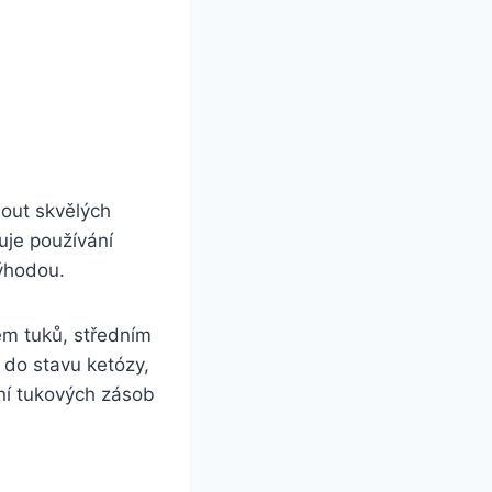
out ​skvělých
uje⁢ používání
 výhodou.
m​ tuků, středním
 do stavu ketózy,
ní tukových​ zásob