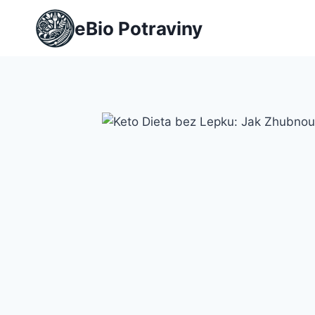
Přeskočit
eBio Potraviny
na
obsah