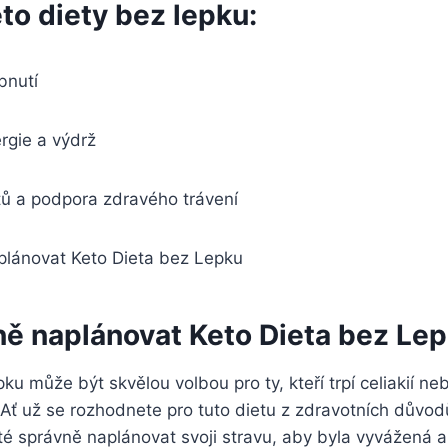
to diety bez lepku:
bnutí
rgie a výdrž
tů a podpora zdravého trávení
ě naplánovat Keto⁢ Dieta‍ bez Le
ku může být skvělou volbou pro ty, kteří trpí⁤ celiakií ne
. Ať už se rozhodnete ⁣pro tuto dietu z zdravotních⁢ důvo
té správně ​naplánovat ​svoji stravu, aby ​byla‍ vyvážená 