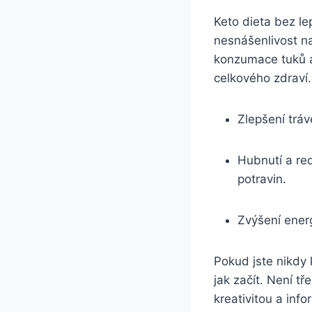
Keto dieta ‌bez ​l
nesnášenlivost na
konzumace tuků a
celkového⁣ zdraví.
Zlepšení​ tráv
Hubnutí a re
potravin.
Zvýšení energ
Pokud jste nikdy k
jak začít. Není t
kreativitou a inf