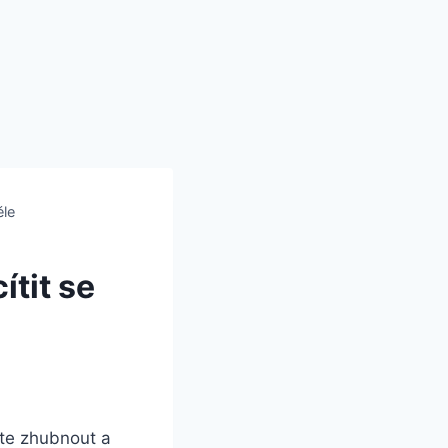
ěle
ítit se
te zhubnout a‍