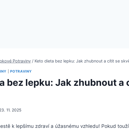
pkové Potraviny
/
Keto dieta bez lepku: Jak zhubnout a cítit se skv
INY
|
POTRAVINY
a bez lepku: Jak zhubnout a c
23. 11. 2025
cestě⁣ k ‍lepšímu ⁤zdraví a úžasnému vzhledu! Pokud touží