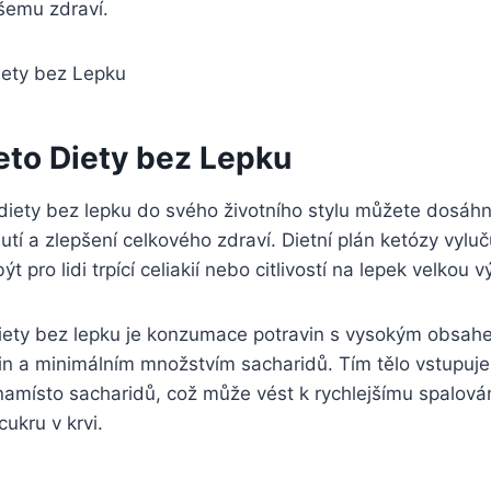
šemu zdraví.
eto Diety bez Lepku
diety ‌bez lepku do​ svého životního stylu můžete dosáhn
tí a zlepšení celkového‍ zdraví. Dietní plán ketózy vyluč
t pro lidi trpící celiakií nebo‍ citlivostí ‍na lepek velkou
ety bez‍ lepku je konzumace‌ potravin s vysokým⁤ obsahe
n a minimálním ‌množstvím ⁤sacharidů. ⁢Tím tělo vstupuje
namísto sacharidů, což může vést k rychlejšímu⁤ spalová
 cukru v krvi.