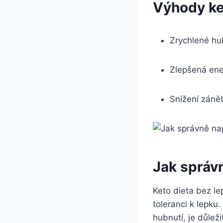
Výhody ke
Zrychlené hu
Zlepšená ene
Snížení záně
Jak správn
Keto dieta bez lep
toleranci‌ k lepku
hubnutí, je důleži