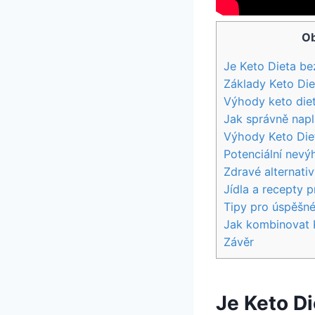
Ob
Je Keto Dieta be
Základy​ Keto Di
Výhody keto diet
Jak správně napl
Výhody⁤ Keto⁤ Die
Potenciální nevý
Zdravé alternativy
Jídla a recepty ​
Tipy ​pro úspěšné
Jak kombinovat 
Závěr
Je Keto D