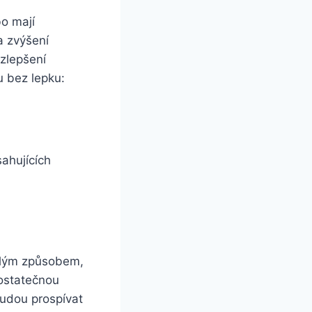
ebo mají
‍zvýšení‍
 zlepšení
u‌ bez lepku:
ahujících
vělým způsobem,⁤
ostatečnou‍
budou prospívat