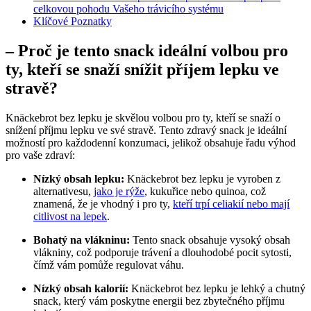
celkovou pohodu Vašeho trávicího systému
Klíčové Poznatky
– Proč je tento snack ideální volbou pro
ty, kteří se snaží snížit příjem lepku ve
stravě?
Knäckebrot bez lepku je skvělou volbou pro ty, kteří se snaží o
snížení příjmu lepku ve své stravě. Tento zdravý snack je ideální
možností pro každodenní konzumaci, jelikož obsahuje řadu výhod
pro vaše zdraví:
Nízký obsah lepku:
Knäckebrot bez lepku je vyroben z
alternativesu,
jako je rýže
, kukuřice nebo quinoa, což
znamená, že je vhodný i pro ty,
kteří trpí celiakií nebo mají
citlivost na lepek
.
Bohatý na vlákninu:
Tento snack obsahuje vysoký obsah
vlákniny, což podporuje trávení a dlouhodobé pocit sytosti,
čímž vám pomůže regulovat váhu.
Nízký obsah kalorií:
Knäckebrot bez lepku je lehký a chutný
snack, který vám poskytne energii bez zbytečného příjmu