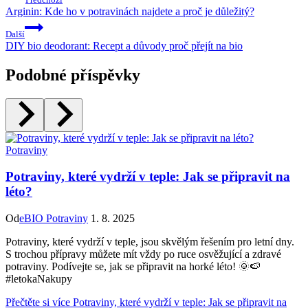
Arginin: Kde ho v potravinách najdete a proč je důležitý?
Další
DIY bio deodorant: Recept a důvody proč přejít na bio
Podobné příspěvky
Potraviny
Potraviny, které vydrží v teple: Jak se připravit na
léto?
Od
eBIO Potraviny
1. 8. 2025
Potraviny, které vydrží v teple, jsou skvělým řešením pro letní dny.
S trochou přípravy můžete mít vždy po ruce osvěžující a zdravé
potraviny. Podívejte se, jak se připravit na horké léto! 🌞🍉
#letokaNakupy
Přečtěte si více
Potraviny, které vydrží v teple: Jak se připravit na