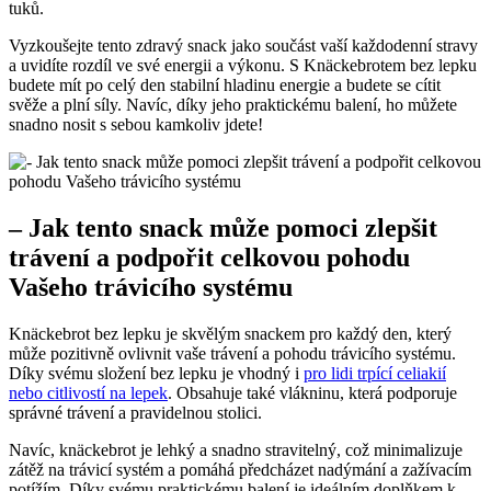
tuků.
Vyzkoušejte tento zdravý snack jako součást vaší každodenní stravy
a uvidíte rozdíl ve své energii a výkonu. S Knäckebrotem bez lepku
budete mít po celý den stabilní hladinu energie a budete se cítit
svěže a plní síly. Navíc, díky jeho praktickému balení, ho můžete
snadno nosit s sebou kamkoliv jdete!
– Jak tento snack může pomoci zlepšit
trávení a podpořit celkovou pohodu
Vašeho trávicího systému
Knäckebrot bez lepku je skvělým snackem pro každý den, který
může pozitivně ovlivnit vaše trávení a pohodu trávicího systému.
Díky svému složení bez lepku je vhodný i
pro lidi trpící celiakií
nebo citlivostí na lepek
. Obsahuje také vlákninu, která podporuje
správné trávení a pravidelnou stolici.
Navíc, knäckebrot je lehký a snadno stravitelný, což minimalizuje
zátěž na trávicí systém a pomáhá předcházet nadýmání a zažívacím
potížím. Díky svému praktickému balení je ideálním doplňkem k