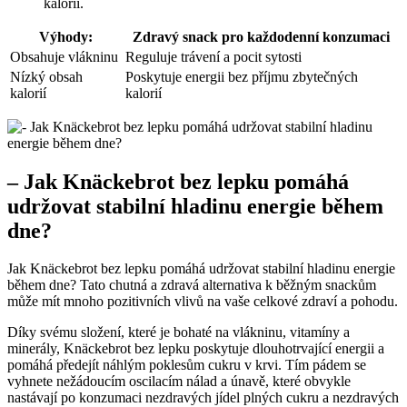
kalorií.
Výhody:
Zdravý snack pro každodenní konzumaci
Obsahuje vlákninu
Reguluje trávení a pocit sytosti
Nízký obsah
Poskytuje energii bez příjmu zbytečných
kalorií
kalorií
– Jak Knäckebrot bez lepku pomáhá
udržovat stabilní hladinu energie během
dne?
Jak Knäckebrot bez lepku pomáhá udržovat stabilní hladinu energie
během dne? Tato chutná a zdravá alternativa k běžným snackům
může mít mnoho pozitivních vlivů na vaše celkové zdraví a pohodu.
Díky svému složení, které je bohaté na vlákninu, vitamíny a
minerály, Knäckebrot bez lepku poskytuje dlouhotrvající energii a
pomáhá předejít náhlým poklesům cukru v krvi. Tím pádem se
vyhnete nežádoucím oscilacím nálad a únavě, které obvykle
nastávají po konzumaci nezdravých jídel plných cukru a nezdravých