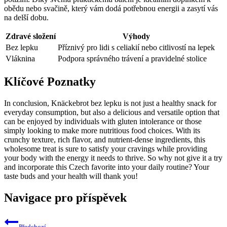
obědu nebo svačině, který vám dodá potřebnou energii a zasytí vás
na delší dobu.
Zdravé složení
Výhody
Bez lepku
Příznivý pro lidi s celiakií nebo citlivostí na lepek
Vláknina
Podpora správného trávení a pravidelné stolice
Klíčové Poznatky
In conclusion, Knäckebrot bez lepku is not just a healthy snack for
everyday consumption, but also a delicious and versatile option that
can be enjoyed by individuals with gluten intolerance or those
simply looking to make more nutritious food choices. With its
crunchy texture, rich flavor, and nutrient-dense ingredients, this
wholesome treat is sure to satisfy your cravings while providing
your body with the energy it needs to thrive. So why not give it a try
and incorporate this Czech favorite into your daily routine? Your
taste buds and your health will thank you!
Navigace pro příspěvek
Předchozí