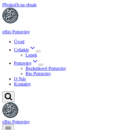
Přeskočit na obsah
eBio Potraviny
Úvod
Celiakie
Lepek
Potraviny
Bezlepkové Potraviny
Bio Potraviny
O Nás
Kontakty
eBio Potraviny