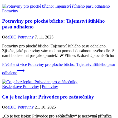
Potraviny
Potraviny pro ploché břicho: Tajemství štíhlého
pasu odhaleno
Od
eBIO Potraviny
7. 11. 2025
Potraviny pro ploché břicho: Tajemství štíhlého pasu odhaleno.
Zjistěte, jaké potraviny vám mohou pomoci dosáhnout svého cíle. S
námi budete mít pas jako proutek! 🌿 #fitnes #zdraví #plochébřicho
Přečtěte si více
Potraviny pro ploché břicho: Tajemství štíhlého pasu
odhaleno
Bezlepkové Potraviny
|
Potraviny
Co je bez lepku: Průvodce pro začátečníky
Od
eBIO Potraviny
21. 10. 2025
„Co je bez lepku: Průvodce pro začátečníky“ je nezbytná příručka