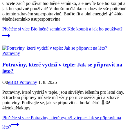
Chcete začít používat bio lněné semínko, ale nevíte kde ho koupit a
jak ho správně používat? V dnešním článku se dozvíte vše potřebné
o tomto zdravém superpotravině. Buďte fit a plni energie! 🌿 #bio
#lněnésemínko #superpotravina
Přečtěte si více
Bio lněné semínko: Kde koupit a jak ho používat?
Potraviny
Potraviny, které vydrží v teple: Jak se připravit na
léto?
Od
eBIO Potraviny
1. 8. 2025
Potraviny, které vydrží v teple, jsou skvělým řešením pro letní dny.
S trochou přípravy můžete mít vždy po ruce osvěžující a zdravé
potraviny. Podívejte se, jak se připravit na horké léto! 🌞🍉
#letokaNakupy
Přečtěte si více
Potraviny, které vydrží v teple: Jak se připravit na
léto?