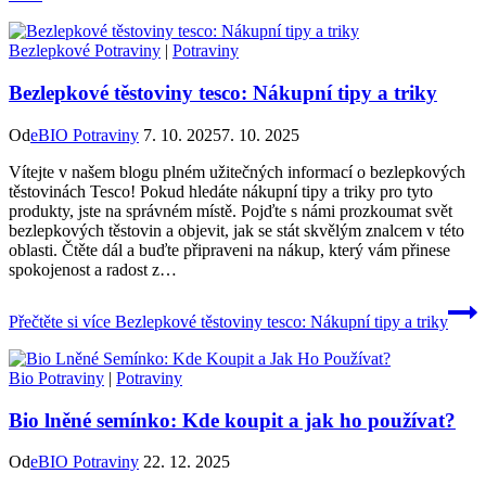
Bezlepkové Potraviny
|
Potraviny
Bezlepkové těstoviny tesco: Nákupní tipy a triky
Od
eBIO Potraviny
7. 10. 2025
7. 10. 2025
Vítejte v našem blogu plném užitečných informací o bezlepkových
těstovinách Tesco! Pokud hledáte nákupní tipy a triky pro tyto
produkty, jste na správném místě. Pojďte s námi prozkoumat svět
bezlepkových těstovin a objevit, jak se stát skvělým znalcem v této
oblasti. Čtěte dál a buďte připraveni na nákup, který vám přinese
spokojenost a radost z…
Přečtěte si více
Bezlepkové těstoviny tesco: Nákupní tipy a triky
Bio Potraviny
|
Potraviny
Bio lněné semínko: Kde koupit a jak ho používat?
Od
eBIO Potraviny
22. 12. 2025