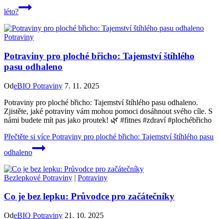
léto?
Potraviny
Potraviny pro ploché břicho: Tajemství štíhlého
pasu odhaleno
Od
eBIO Potraviny
7. 11. 2025
Potraviny pro ploché břicho: Tajemství štíhlého pasu odhaleno.
Zjistěte, jaké potraviny vám mohou pomoci dosáhnout svého cíle. S
námi budete mít pas jako proutek! 🌿 #fitnes #zdraví #plochébřicho
Přečtěte si více
Potraviny pro ploché břicho: Tajemství štíhlého pasu
odhaleno
Bezlepkové Potraviny
|
Potraviny
Co je bez lepku: Průvodce pro začátečníky
Od
eBIO Potraviny
21. 10. 2025