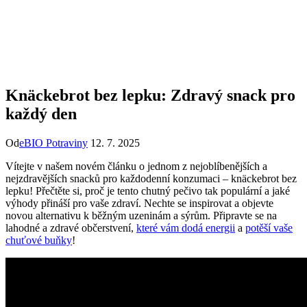
Knäckebrot bez lepku: Zdravý snack pro
každý den
Od
eBIO Potraviny
12. 7. 2025
Vítejte v našem novém článku o jednom z nejoblíbenějších a
nejzdravějších snacků pro každodenní konzumaci – knäckebrot bez
lepku! Přečtěte si, proč je tento chutný pečivo tak populární a jaké
výhody přináší pro vaše zdraví. Nechte se inspirovat a objevte
novou alternativu k běžným uzeninám a sýrům. Připravte se na
lahodné a zdravé občerstvení,
které vám dodá energii
a
potěší vaše
chuťové buňky
!