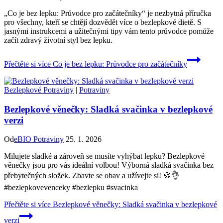
„Co je bez lepku: Průvodce pro začátečníky“ je nezbytná příručka
pro všechny, kteří se chtějí dozvědět více o bezlepkové dietě. S
jasnými instrukcemi a užitečnými tipy vám tento průvodce pomůže
začít zdravý životní styl bez lepku.
Přečtěte si více
Co je bez lepku: Průvodce pro začátečníky
Bezlepkové Potraviny
|
Potraviny
Bezlepkové věnečky: Sladká svačinka v bezlepkové
verzi
Od
eBIO Potraviny
25. 1. 2026
Milujete sladké a zároveň se musíte vyhýbat lepku? Bezlepkové
věnečky jsou pro vás ideální volbou! Výborná sladká svačinka bez
přebytečných složek. Zbavte se obav a užívejte si! 🍪👌
#bezlepkovevenceky #bezlepku #svacinka
Přečtěte si více
Bezlepkové věnečky: Sladká svačinka v bezlepkové
verzi