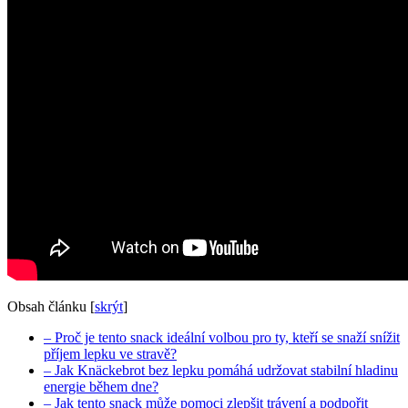
Obsah článku
[
skrýt
]
– Proč je tento snack ideální volbou pro ty, kteří se snaží snížit
příjem lepku ve stravě?
– Jak Knäckebrot bez lepku pomáhá udržovat stabilní hladinu
energie během dne?
– Jak tento snack může pomoci zlepšit trávení a podpořit