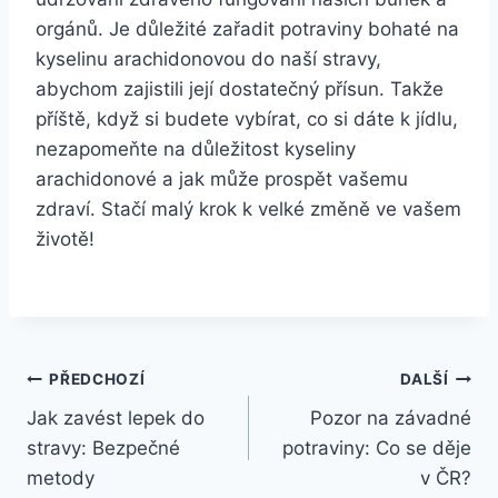
orgánů. Je důležité zařadit potraviny bohaté na
kyselinu arachidonovou do naší stravy,
abychom zajistili její dostatečný přísun. Takže
příště, když si budete vybírat, co si dáte k jídlu,
nezapomeňte na důležitost kyseliny
arachidonové a jak může prospět vašemu
zdraví. Stačí malý krok k velké změně ve vašem
životě!
Navigace
PŘEDCHOZÍ
DALŠÍ
Jak zavést lepek do
Pozor na závadné
pro
stravy: Bezpečné
potraviny: Co se děje
příspěvek
metody
v ČR?