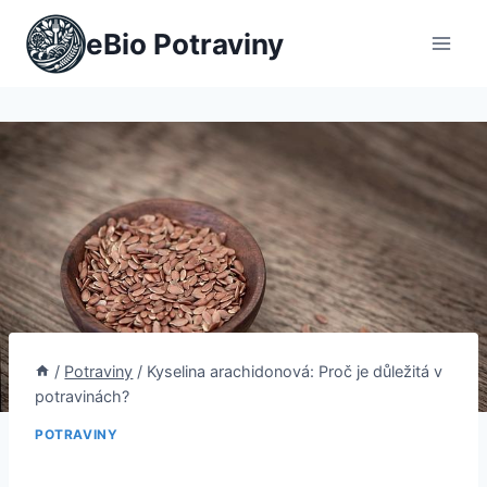
Přeskočit
eBio Potraviny
na
obsah
/
Potraviny
/
Kyselina arachidonová: Proč je důležitá v
potravinách?
POTRAVINY