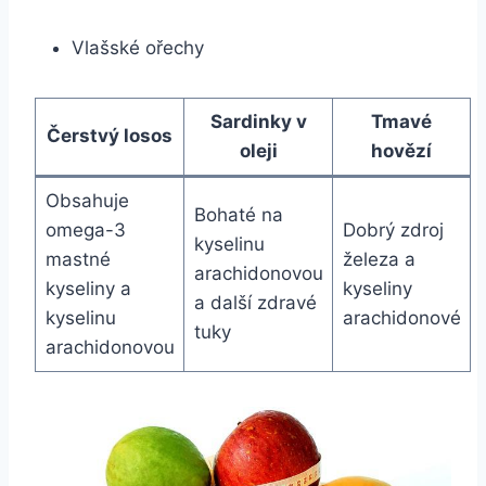
Vlašské ořechy
Sardinky v
Tmavé
Čerstvý losos
oleji
hovězí
Obsahuje
Bohaté na
omega-3
Dobrý zdroj
kyselinu
mastné
železa a
arachidonovou
kyseliny a
kyseliny
a další zdravé
kyselinu
arachidonové
tuky
arachidonovou