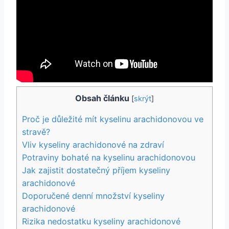
Obsah článku
[
skrýt
]
Proč je důležité mít kyselinu arachidonovou ve
stravě?
Vliv kyseliny arachidonové na zdraví
Potraviny bohaté na kyselinu arachidonovou
Jak zajistit dostatečný příjem kyseliny
arachidonové
Doporučené denní množství kyseliny
arachidonové
Rizika nedostatku kyseliny arachidonové