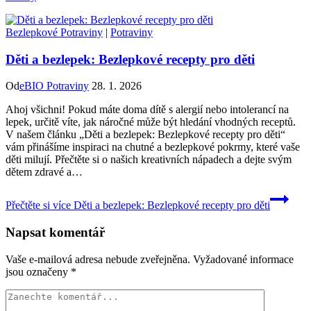
Bezlepkové Potraviny
|
Potraviny
Děti a bezlepek: Bezlepkové recepty pro děti
Od
eBIO Potraviny
28. 1. 2026
Ahoj všichni! Pokud máte doma dítě s alergií nebo intolerancí na
lepek, určitě víte, jak náročné může být hledání vhodných receptů.
V našem článku „Děti a bezlepek: Bezlepkové recepty pro děti“
vám přinášíme inspiraci na chutné a bezlepkové pokrmy, které vaše
děti milují. Přečtěte si o našich kreativních nápadech a dejte svým
dětem zdravé a…
Přečtěte si více
Děti a bezlepek: Bezlepkové recepty pro děti
Napsat komentář
Vaše e-mailová adresa nebude zveřejněna.
Vyžadované informace
jsou označeny
*