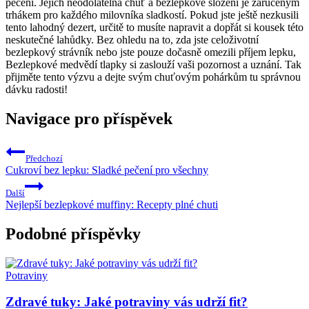
pečení. Jejich neodolatelná chuť a bezlepkové složení je zaručeným
trhákem pro každého milovníka sladkostí. Pokud jste ještě nezkusili
tento lahodný dezert, určitě to musíte napravit a dopřát si kousek této
neskutečné lahůdky. Bez ohledu na to, zda jste celoživotní
bezlepkový strávník nebo jste pouze dočasně omezili příjem lepku,
Bezlepkové medvědí tlapky si zaslouží vaši pozornost a uznání. Tak
přijměte tento výzvu a dejte svým chuťovým pohárkům tu správnou
dávku radosti!
Navigace pro příspěvek
Předchozí
Cukroví bez lepku: Sladké pečení pro všechny
Další
Nejlepší bezlepkové muffiny: Recepty plné chuti
Podobné příspěvky
Potraviny
Zdravé tuky: Jaké potraviny vás udrží fit?