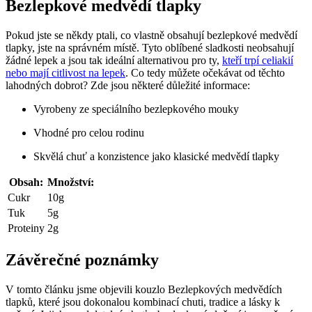
Bezlepkové medvědí tlapky
Pokud jste se někdy ptali, co vlastně obsahují bezlepkové medvědí
tlapky, jste na správném místě. Tyto oblíbené sladkosti neobsahují
žádné lepek a jsou tak ideální alternativou pro ty,
kteří trpí celiakií
nebo mají citlivost na lepek
. Co tedy můžete očekávat od těchto
lahodných dobrot? Zde jsou některé důležité informace:
Vyrobeny ze speciálního bezlepkového mouky
Vhodné pro celou rodinu
Skvělá chuť a konzistence jako klasické medvědí tlapky
Obsah:
Množství:
Cukr
10g
Tuk
5g
Proteiny
2g
Závěrečné poznámky
V tomto článku jsme objevili kouzlo Bezlepkových medvědích
tlapků, které jsou dokonalou kombinací chuti, tradice a lásky k