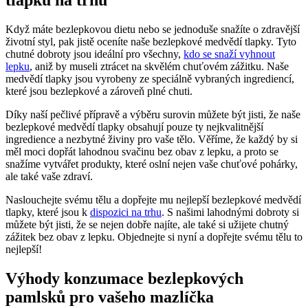
Když máte bezlepkovou dietu nebo se jednoduše snažíte o zdravější
životní styl, pak jistě oceníte naše bezlepkové medvědí tlapky. Tyto
chutné dobroty jsou ideální pro všechny,
kdo se snaží vyhnout
lepku
, aniž by museli ztrácet na skvělém chuťovém zážitku. Naše
medvědí tlapky jsou vyrobeny ze speciálně vybraných ingrediencí,
které jsou bezlepkové a zároveň plné chuti.
Díky naší pečlivé přípravě a výběru surovin můžete být jisti, že naše
bezlepkové medvědí tlapky obsahují pouze ty nejkvalitnější
ingredience a nezbytné živiny pro vaše tělo. Věříme, že každý by si
měl moci dopřát lahodnou svačinu bez obav z lepku, a proto se
snažíme vytvářet produkty, které oslní nejen vaše chuťové pohárky,
ale také vaše zdraví.
Naslouchejte svému tělu a dopřejte mu nejlepší bezlepkové medvědí
tlapky, které jsou k
dispozici na trhu
. S našimi lahodnými dobroty si
můžete být jisti, že se nejen dobře najíte, ale také si užijete chutný
zážitek bez obav z lepku. Objednejte si nyní a dopřejte svému tělu to
nejlepší!
Výhody konzumace bezlepkových
pamlsků pro vašeho mazlíčka