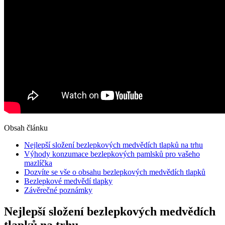
Obsah článku
Nejlepší složení bezlepkových medvědích tlapků na trhu
Výhody konzumace bezlepkových pamlsků pro vašeho
mazlíčka
Dozvíte se vše o obsahu bezlepkových medvědích tlapků
Bezlepkové medvědí tlapky
Závěrečné poznámky
Nejlepší složení bezlepkových medvědích
tlapků na trhu