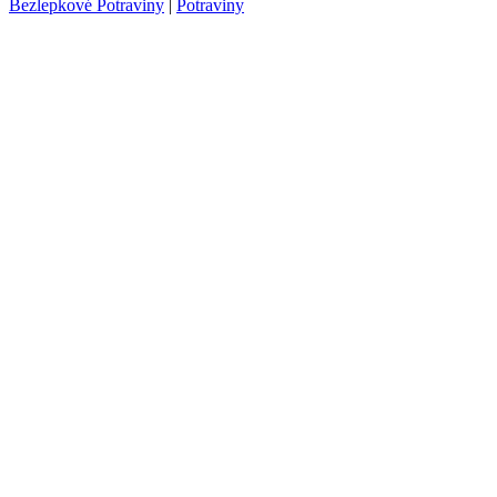
Bezlepkové Potraviny
|
Potraviny