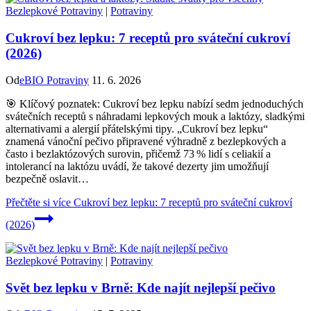
Bezlepkové Potraviny
|
Potraviny
Cukroví bez lepku: 7 receptů pro sváteční cukroví
(2026)
Od
eBIO Potraviny
11. 6. 2026
🎯 Klíčový poznatek: Cukroví bez lepku nabízí sedm jednoduchých
svátečních receptů s náhradami lepkových mouk a laktózy, sladkými
alternativami a alergií přátelskými tipy. „Cukroví bez lepku“
znamená vánoční pečivo připravené výhradně z bezlepkových a
často i bezlaktózových surovin, přičemž 73 % lidí s celiakií a
intolerancí na laktózu uvádí, že takové dezerty jim umožňují
bezpečně oslavit…
Přečtěte si více
Cukroví bez lepku: 7 receptů pro sváteční cukroví
(2026)
Bezlepkové Potraviny
|
Potraviny
Svět bez lepku v Brně: Kde najít nejlepší pečivo