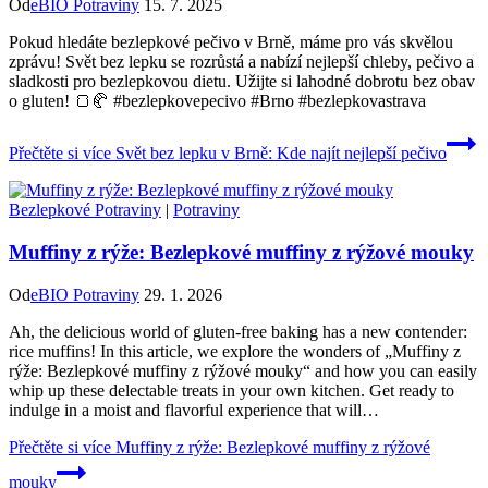
Od
eBIO Potraviny
15. 7. 2025
Pokud hledáte bezlepkové pečivo v Brně, máme pro vás skvělou
zprávu! Svět bez lepku se rozrůstá a nabízí nejlepší chleby, pečivo a
sladkosti pro bezlepkovou dietu. Užijte si lahodné dobrotu bez obav
o gluten! 🍞🥐 #bezlepkovepecivo #Brno #bezlepkovastrava
Přečtěte si více
Svět bez lepku v Brně: Kde najít nejlepší pečivo
Bezlepkové Potraviny
|
Potraviny
Muffiny z rýže: Bezlepkové muffiny z rýžové mouky
Od
eBIO Potraviny
29. 1. 2026
Ah, the delicious world of gluten-free baking has a new contender:
rice muffins! In this article, we explore the wonders of „Muffiny z
rýže: Bezlepkové muffiny z rýžové mouky“ and how you can easily
whip up these delectable treats in your own kitchen. Get ready to
indulge in a moist and flavorful experience that will…
Přečtěte si více
Muffiny z rýže: Bezlepkové muffiny z rýžové
mouky