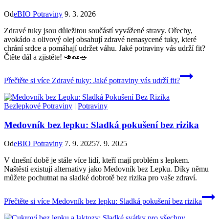
Od
eBIO Potraviny
9. 3. 2026
Zdravé tuky jsou důležitou součástí vyvážené stravy. Ořechy,
avokádo a olivový olej obsahují zdravé nenasycené tuky, které
chrání srdce a pomáhají udržet váhu. Jaké potraviny vás udrží fit?
Čtěte dál a zjistěte! 🥑🥜🥗
Přečtěte si více
Zdravé tuky: Jaké potraviny vás udrží fit?
Bezlepkové Potraviny
|
Potraviny
Medovník bez lepku: Sladká pokušení bez rizika
Od
eBIO Potraviny
7. 9. 2025
7. 9. 2025
V dnešní době je stále více lidí, kteří mají problém s lepkem.
Naštěstí existují alternativy jako Medovník bez Lepku. Díky němu
můžete pochutnat na sladké dobrotě bez rizika pro vaše zdraví.
Přečtěte si více
Medovník bez lepku: Sladká pokušení bez rizika