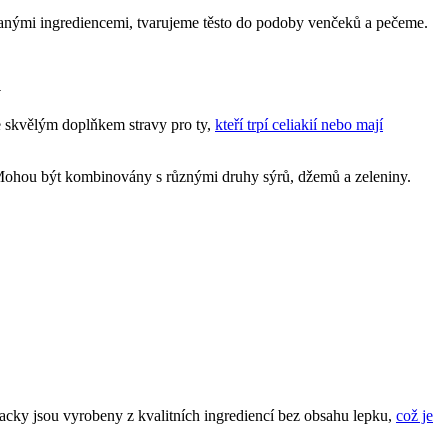
nými ingrediencemi, tvarujeme těsto do podoby venčeků a pečeme.
u
ne skvělým doplňkem stravy pro ty,
kteří trpí celiakií nebo mají
Mohou být kombinovány s různými druhy sýrů, džemů a zeleniny.
nacky jsou vyrobeny z kvalitních ingrediencí bez obsahu lepku,
což je