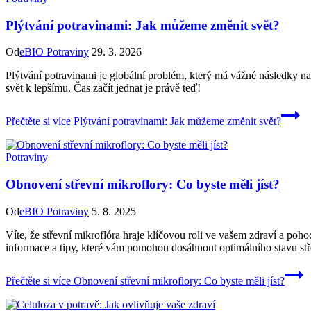
Plýtvání potravinami: Jak můžeme změnit svět?
Od
eBIO Potraviny
29. 3. 2026
Plýtvání potravinami je globální problém, který má vážné následky na
svět k lepšímu. Čas začít jednat je právě teď!
Přečtěte si více
Plýtvání potravinami: Jak můžeme změnit svět?
Potraviny
Obnovení střevní mikroflory: Co byste měli jíst?
Od
eBIO Potraviny
5. 8. 2025
Víte, že střevní mikroflóra hraje klíčovou roli ve vašem zdraví a pohod
informace a tipy, které vám pomohou dosáhnout optimálního stavu stře
Přečtěte si více
Obnovení střevní mikroflory: Co byste měli jíst?