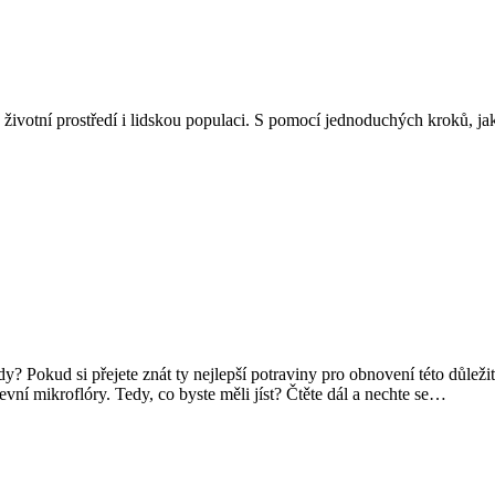
 životní prostředí i lidskou populaci. S pomocí jednoduchých kroků, j
y? Pokud si přejete znát ty nejlepší potraviny pro obnovení této důležit
vní mikroflóry. Tedy, co byste měli jíst? Čtěte dál a nechte se…