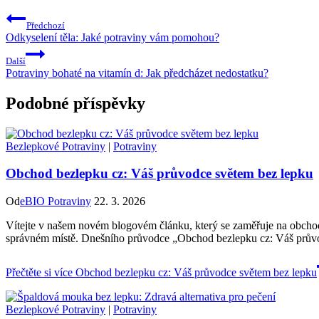
Předchozí
Odkyselení těla: Jaké potraviny vám pomohou?
Další
Potraviny bohaté na vitamín d: Jak předcházet nedostatku?
Podobné příspěvky
Bezlepkové Potraviny
|
Potraviny
Obchod bezlepku cz: Váš průvodce světem bez lepku
Od
eBIO Potraviny
22. 3. 2026
Vítejte v našem novém blogovém článku, který se zaměřuje na obchod
správném místě. Dnešního průvodce „Obchod bezlepku cz: Váš průvodc
Přečtěte si více
Obchod bezlepku cz: Váš průvodce světem bez lepku
Bezlepkové Potraviny
|
Potraviny