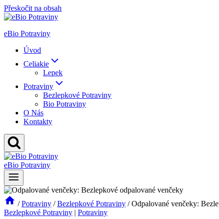
Přeskočit na obsah
eBio Potraviny
Úvod
Celiakie
Lepek
Potraviny
Bezlepkové Potraviny
Bio Potraviny
O Nás
Kontakty
eBio Potraviny
/
Potraviny
/
Bezlepkové Potraviny
/
Odpalované venčeky: Bezl
Bezlepkové Potraviny
|
Potraviny