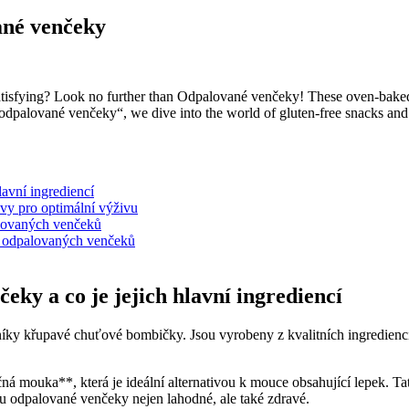
ané venčeky
 satisfying? Look no further than Odpalované venčeky! These oven-baked 
odpalované venčeky“, we dive into the world of gluten-free snacks and 
lavní ingrediencí
vy pro optimální výživu
alovaných venčeků
h odpalovaných venčeků
eky a co je jejich hlavní ingrediencí
křupavé chuťové bombičky. Jsou vyrobeny z kvalitních ingrediencí, kte
 mouka**, která je ideální alternativou k mouce obsahující lepek. Ta
u odpalované venčeky nejen lahodné, ale také zdravé.