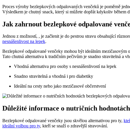
Proces výroby bezlepkových odpalovaných venčeků je poměrně jedn
Výsledkem je chutný snack, který si můžete dopřát kdykoliv během d
Jak zahrnout bezlepkové odpalované venče
Jednou z možností, , je začlenit je do pestrou stravu obsahující růz
nesnášenlivost na lepek
.
Bezlepkové odpalované venčeky mohou být ideálním mezičasovým obče
Tato chutná alternativa k tradičním pečivům je snadno stravitelná a vho
Vhodná alternativa pro osoby s nesnášenlivostí na lepek
Snadno stravitelná a vhodná i pro diabetiky
Ideální na cesty nebo jako mezičasové občerstvení
Důležité informace o nutričních hodnotác
Bezlepkové odpalované venčeky jsou skvělou alternativou pro ty,
kte
ideální volbou pro ty
, kteří se snaží o zdravější stravování.