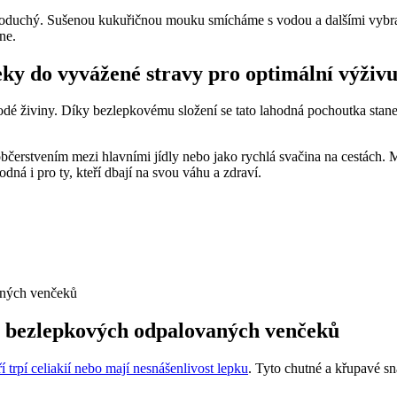
oduchý. Sušenou kukuřičnou mouku smícháme s vodou a dalšími vybra
ne.
ky do vyvážené stravy pro optimální výživ
norodé živiny. Díky bezlepkovému složení se tato lahodná pochoutka sta
rstvením mezi hlavními jídly nebo jako rychlá svačina na cestách. 
dná i pro ty, kteří dbají na svou váhu a zdraví.
h bezlepkových odpalovaných venčeků
ří trpí celiakií nebo mají nesnášenlivost lepku
. Tyto chutné a křupavé s