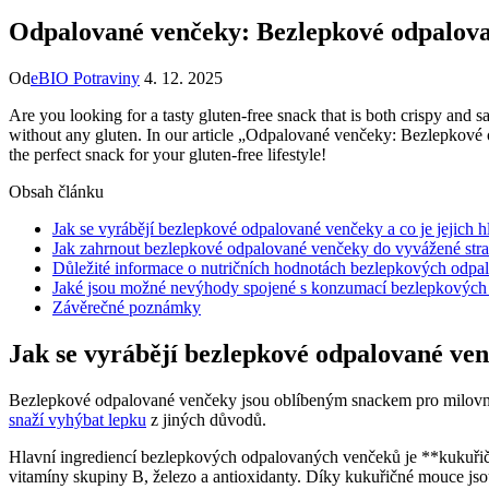
Odpalované venčeky: Bezlepkové odpalov
Od
eBIO Potraviny
4. 12. 2025
Are you looking for a tasty gluten-free snack that is both crispy and
without any gluten. In our article „Odpalované venčeky: Bezlepkové 
the perfect snack for your gluten-free lifestyle!
Obsah článku
Jak se vyrábějí bezlepkové odpalované venčeky a co je jejich h
Jak zahrnout bezlepkové odpalované venčeky do vyvážené stra
Důležité informace o nutričních hodnotách bezlepkových odp
Jaké jsou možné nevýhody spojené s konzumací bezlepkovýc
Závěrečné poznámky
Jak se vyrábějí bezlepkové odpalované venč
Bezlepkové odpalované venčeky jsou oblíbeným snackem pro milovníky 
snaží vyhýbat lepku
z jiných důvodů.
Hlavní ingrediencí bezlepkových odpalovaných venčeků je **kukuřičná
vitamíny skupiny B, železo a antioxidanty. Díky kukuřičné mouce jso