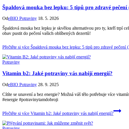
Špaldová mouka bez lepku: 5 tipů pro zdravé pečení 
Od
eBIO Potraviny
18. 5. 2026
Špaldová mouka bez lepku je skvělou alternativou pro ty, kteří trpí ce
obav pustit do pečení vašich oblíbených dezertů!
Přečtěte si více
Špaldová mouka bez lepku: 5 tipů pro zdravé pečení 
Potraviny
Vitamin b2: Jaké potraviny vás nabijí energií?
Od
eBIO Potraviny
28. 9. 2025
Cítíte se unavení a bez energie? Možná váš tělo potřebuje více vitamín
#energie #potravinytamdobroji
Přečtěte si více
Vitamin b2: Jaké potraviny vás nabijí energií?
Potraviny