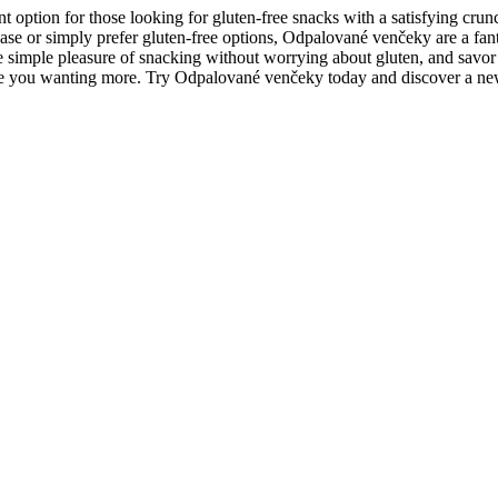
option for those looking for gluten-free snacks with a satisfying crun
isease or simply prefer gluten-free options, Odpalované venčeky are a fa
e simple pleasure of snacking without worrying about gluten, and savor e
 leave you wanting more. Try Odpalované venčeky today and discover a n