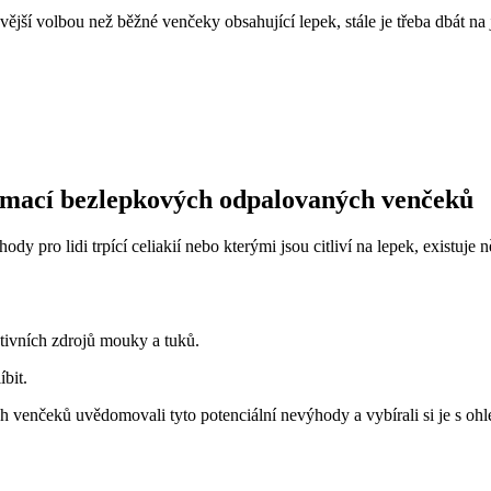
ější volbou než běžné venčeky obsahující lepek, stále je třeba dbát na j
umací bezlepkových odpalovaných venčeků
pro lidi trpící celiakií nebo kterými jsou citliví na lepek, existuj
nativních zdrojů mouky a tuků.
bit.
h venčeků uvědomovali tyto potenciální nevýhody a vybírali si je s ohl