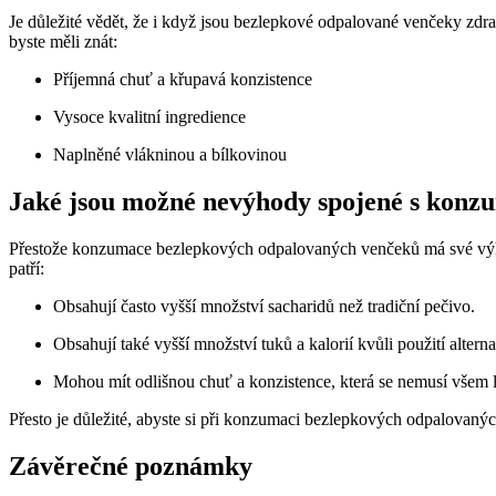
Je důležité vědět, že i když jsou bezlepkové odpalované venčeky zdrav
byste měli znát:
Příjemná chuť a křupavá konzistence
Vysoce kvalitní ingredience
Naplněné vlákninou a bílkovinou
Jaké jsou možné nevýhody spojené s konz
Přestože konzumace bezlepkových odpalovaných venčeků má své výhody 
patří:
Obsahují často vyšší množství sacharidů než tradiční pečivo.
Obsahují také vyšší množství tuků a kalorií kvůli použití alter
Mohou mít odlišnou chuť a konzistence, která se nemusí všem lí
Přesto je důležité, abyste si při konzumaci bezlepkových odpalovanýc
Závěrečné poznámky