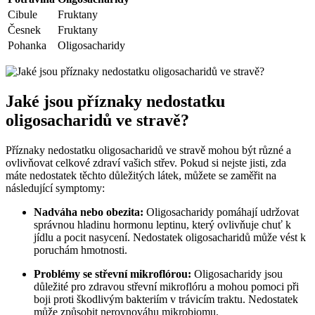
Cibule
Fruktany
Česnek
Fruktany
Pohanka
Oligosacharidy
Jaké jsou příznaky nedostatku
oligosacharidů ve stravě?
Příznaky nedostatku oligosacharidů ve stravě mohou být různé a
ovlivňovat celkové zdraví vašich střev. Pokud si nejste jisti, zda
máte nedostatek těchto důležitých látek, můžete se zaměřit na
následující symptomy:
Nadváha nebo obezita:
Oligosacharidy pomáhají udržovat
správnou hladinu hormonu leptinu, který ovlivňuje chuť k
jídlu a pocit nasycení. Nedostatek oligosacharidů může vést k
poruchám hmotnosti.
Problémy se střevní mikroflórou:
Oligosacharidy jsou
důležité pro zdravou střevní mikroflóru a mohou pomoci při
boji proti škodlivým bakteriím v trávicím traktu. Nedostatek
může způsobit nerovnováhu mikrobiomu.