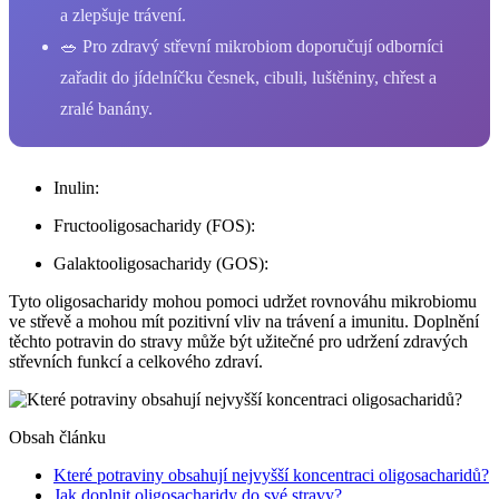
a zlepšuje trávení.
🥗 Pro zdravý střevní mikrobiom doporučují odborníci
zařadit do jídelníčku česnek, cibuli, luštěniny, chřest a
zralé banány.
Inulin:
Fructooligosacharidy (FOS):
Galaktooligosacharidy (GOS):
Tyto oligosacharidy mohou pomoci udržet rovnováhu mikrobiomu
ve střevě a mohou mít pozitivní vliv na trávení a imunitu. Doplnění
těchto potravin do stravy může být užitečné pro udržení zdravých
střevních funkcí a celkového zdraví.
Obsah článku
Které potraviny obsahují nejvyšší koncentraci oligosacharidů?
Jak doplnit oligosacharidy do své stravy?