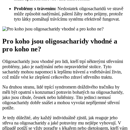
Problémy s trávením:
Nedostatek oligosacharidů ve stravě
může způsobit nadýmání, pálení žáhy nebo průjmy, protože
tyto látky pomáhají trávícímu systému efektivně fungovat.
Pro koho jsou oligosacharidy vhodné a
pro koho ne?
Oligosacharidy jsou vhodné pro lidi, kteří trpí některými střevními
problémy, jako je nadýmání nebo nepravidelné stolice. Tyto
sacharidy mohou napomoci k lepšímu trávení a vstřebávání živin,
což může vést ke zlepšení celkového zdraví střevního traktu.
Na druhou stranu, lidé trpící syndromem dráždivého tračníku by
měli být opatrní s konzumací potravin bohatých na oligosacharidy,
jako jsou cibule, česnek nebo luštěniny. Tito jedinci nemusí
oligosacharidy dobře snášet a mohou vyvolat nepříjemné střevní
potíže.
Je tedy důležité, aby každý individuálně zjistil, jak reaguje jeho
střeva na oligosacharidy a jaké potraviny mu nejlépe vyhovují. V
případě potíží se vždy poraďte s lékařem nebo dietologem, kteří vám