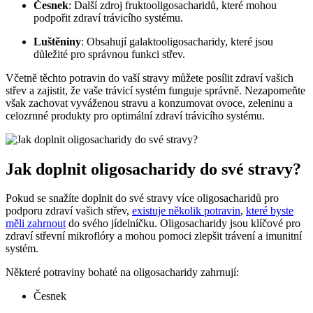
Česnek
: Další zdroj fruktooligosacharidů, které mohou
podpořit zdraví trávicího systému.
Luštěniny
: Obsahují galaktooligosacharidy, které jsou
důležité pro správnou funkci střev.
Včetně těchto potravin do vaší stravy můžete posílit zdraví vašich
střev a zajistit, že vaše trávicí systém funguje správně. Nezapomeňte
však zachovat vyváženou stravu a konzumovat ovoce, zeleninu a
celozrnné produkty pro optimální zdraví trávicího systému.
Jak doplnit oligosacharidy do své stravy?
Pokud se snažíte doplnit do své stravy více oligosacharidů pro
podporu zdraví vašich střev,
existuje několik potravin
,
které byste
měli zahrnout
do svého jídelníčku. Oligosacharidy jsou klíčové pro
zdraví střevní mikroflóry a mohou pomoci zlepšit trávení a imunitní
systém.
Některé potraviny bohaté na oligosacharidy zahrnují:
Česnek