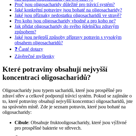
Proč jsou oligosacharidy důležité pro trávicí systém?
Jaké konkrétní potraviny jsou bohaté na oligosacharidy?
Jaké jsou příznaky nedostatku oligosacharidů ve stravě?
Pro koho jsou oligosacharidy vhodné a pro koho ne?
Jak přidat oligosacharidy do svého jídelníčku zdravým
způsobem?
Jaké jsou nejlepší způsoby přípravy potravin s vysokým
obsahem oligosacharidů?
❓ Časté dotazy
Závěrečné myšlenky
Které potraviny obsahují nejvyšší
koncentraci oligosacharidů?
Oligosacharidy jsou typem sacharidů, které jsou prospěšné pro
zdraví střev a celkově podporují trávicí systém. Pokud se zajímáte o
to, které potraviny obsahují nejvyšší koncentraci oligosacharidů, jste
na správném místě. Zde je seznam potravin, které jsou bohaté na
oligosacharidy:
Cibule
: Obsahuje fruktooligosacharidy, které jsou výživné
pro prospěšné bakterie ve střevech.