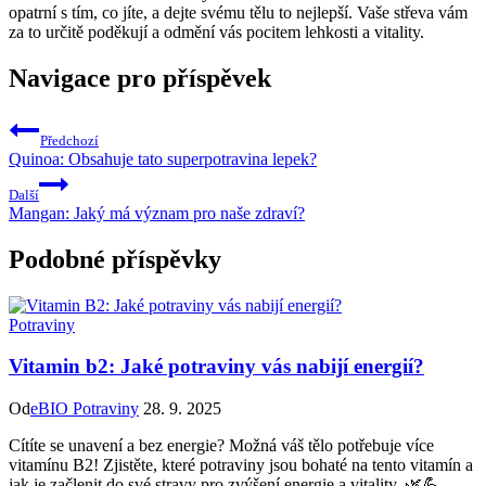
opatrní s tím, co jíte, a dejte svému tělu to nejlepší. Vaše střeva vám
za to určitě poděkují a odmění vás pocitem lehkosti a vitality.
Navigace pro příspěvek
Předchozí
Quinoa: Obsahuje tato superpotravina lepek?
Další
Mangan: Jaký má význam pro naše zdraví?
Podobné příspěvky
Potraviny
Vitamin b2: Jaké potraviny vás nabijí energií?
Od
eBIO Potraviny
28. 9. 2025
Cítíte se unavení a bez energie? Možná váš tělo potřebuje více
vitamínu B2! Zjistěte, které potraviny jsou bohaté na tento vitamín a
jak je začlenit do své stravy pro zvýšení energie a vitality. 🌿💪