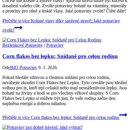
Chcete mít krásné a zdravé vlasy? Správná strava může být klíčem k
dosažení vašeho cíle. Zvolte potraviny bohaté na vitamíny, minerály
a proteiny pro silné a lesklé vlasy. Jaké potraviny zvolit? Čtěte dále!
Přečtěte si více
Krásné vlasy díky správné stravě: Jaké potraviny
zvolit?
Bezlepkové Potraviny
|
Potraviny
Corn flakes bez lepku: Snídaně pro celou rodinu
Od
eBIO Potraviny
9. 1. 2026
Pokud hledáte zdravou a chutnou snídani pro celou rodinu,
neváhejte zkoušet Corn Flakes bez Lepku. Tyto cereálie jsou ideální
volbou pro ty, kteří trpí celiakií nebo mají nesnášenlivost lepku. Jsou
bohaté na živiny a hodí se pro všechny věkové skupiny. S Corn
Flakes bez Lepku si můžete být jisti, že vaše rodina začne den
naplněna energií a dobrou náladou.
Přečtěte si více
Corn flakes bez lepku: Snídaně pro celou rodinu