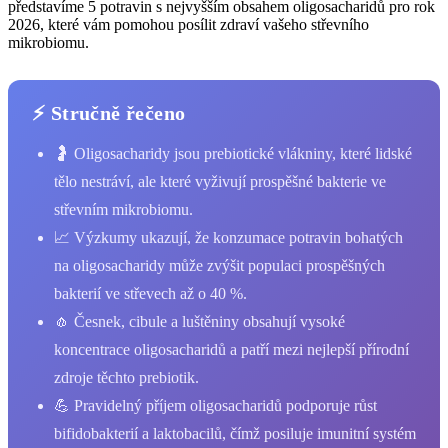
představíme 5 potravin s nejvyšším obsahem oligosacharidů pro rok
2026, které vám pomohou posílit zdraví vašeho střevního
mikrobiomu.
⚡ Stručně řečeno
🤰 Oligosacharidy jsou prebiotické vlákniny, které lidské
tělo nestráví, ale které vyživují prospěšné bakterie ve
střevním mikrobiomu.
📈 Výzkumy ukazují, že konzumace potravin bohatých
na oligosacharidy může zvýšit populaci prospěšných
bakterií ve střevech až o 40 %.
🧄 Česnek, cibule a luštěniny obsahují vysoké
koncentrace oligosacharidů a patří mezi nejlepší přírodní
zdroje těchto prebiotik.
💪 Pravidelný příjem oligosacharidů podporuje růst
bifidobakterií a laktobacilů, čímž posiluje imunitní systém