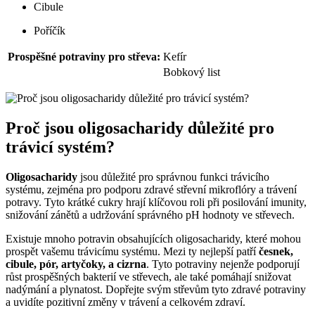
Cibule
Poříčík
Prospěšné potraviny pro střeva:
Kefír
Bobkový list
Proč jsou oligosacharidy důležité pro
trávicí systém?
Oligosacharidy
jsou důležité pro správnou funkci trávicího
systému, zejména pro podporu zdravé střevní mikroflóry a trávení
potravy. Tyto krátké cukry hrají klíčovou roli při posilování imunity,
snižování zánětů a udržování správného pH hodnoty ve střevech.
Existuje mnoho potravin obsahujících oligosacharidy, které mohou
prospět vašemu trávicímu systému. Mezi ty nejlepší patří
česnek,
cibule, pór, artyčoky, a cizrna
. Tyto potraviny nejenže podporují
růst prospěšných bakterií ve střevech, ale také pomáhají snižovat
nadýmání a plynatost. Dopřejte svým střevům tyto zdravé potraviny
a uvidíte pozitivní změny v trávení a celkovém zdraví.