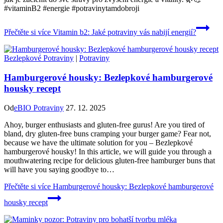
#vitaminB2 #energie #potravinytamdobroji
Přečtěte si více
Vitamin b2: Jaké potraviny vás nabijí energií?
Bezlepkové Potraviny
|
Potraviny
Hamburgerové housky: Bezlepkové hamburgerové
housky recept
Od
eBIO Potraviny
27. 12. 2025
Ahoy, burger enthusiasts and‍ gluten-free⁣ gurus! Are you tired of⁣
bland, dry ‌gluten-free ⁢buns cramping your burger game? Fear not,
because we have the ultimate ⁤solution for you – Bezlepkové
hamburgerové housky! In this article, we will guide you through a
mouthwatering recipe ‍for delicious gluten-free hamburger buns ‌that
will have you saying goodbye to…
Přečtěte si více
Hamburgerové housky: Bezlepkové hamburgerové
housky recept