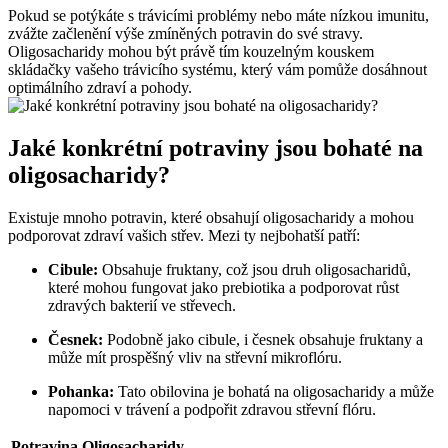
Pokud se potýkáte s trávicími problémy nebo máte nízkou imunitu,
zvážte začlenění výše zmíněných potravin do své stravy.
Oligosacharidy mohou být právě tím kouzelným kouskem
skládačky vašeho trávicího systému, který vám pomůže dosáhnout
optimálního zdraví a pohody.
Jaké konkrétní potraviny jsou bohaté na
oligosacharidy?
Existuje mnoho potravin, které obsahují oligosacharidy a mohou
podporovat zdraví vašich střev. Mezi ty nejbohatší patří:
Cibule:
Obsahuje fruktany, což jsou druh oligosacharidů,
které mohou fungovat jako prebiotika a podporovat růst
zdravých bakterií ve střevech.
Česnek:
Podobně jako cibule, i česnek obsahuje fruktany a
může mít prospěšný vliv na střevní mikroflóru.
Pohanka:
Tato obilovina je bohatá na oligosacharidy a může
napomoci v trávení a podpořit zdravou střevní flóru.
Potravina
Oligosacharidy