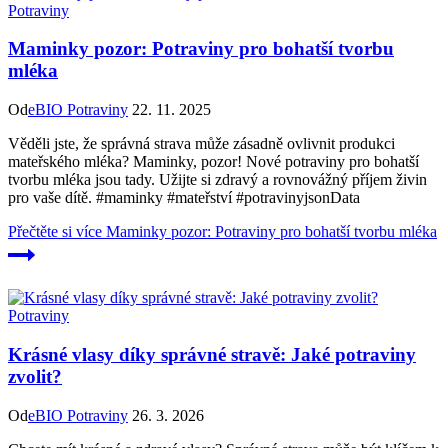
Potraviny
Maminky pozor: Potraviny pro bohatší tvorbu
mléka
Od
eBIO Potraviny
22. 11. 2025
Věděli jste, že správná strava může zásadně ovlivnit produkci
mateřského mléka? Maminky, pozor! Nové potraviny pro bohatší
tvorbu mléka jsou tady. Užijte si zdravý a rovnovážný příjem živin
pro vaše dítě. #maminky #mateřství #potravinyjsonData
Přečtěte si více
Maminky pozor: Potraviny pro bohatší tvorbu mléka
Potraviny
Krásné vlasy díky správné stravě: Jaké potraviny
zvolit?
Od
eBIO Potraviny
26. 3. 2026