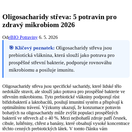
Oligosacharidy střeva: 5 potravin pro
zdravý mikrobiom 2026
Od
eBIO Potraviny
6. 5. 2026
🎯 Klíčový poznatek:
Oligosacharidy střeva jsou
prebiotická vláknina, která slouží jako potrava pro
prospěšné střevní bakterie, podporuje rovnováhu
mikrobiomu a posiluje imunitu.
Oligosacharidy střeva jsou specifické sacharidy, které lidské tělo
nedokáže stravit, ale slouží jako potrava pro prospěšné bakterie ve
střevním mikrobiomu. Tyto prebiotické vlákniny podporují růst
bifidobakterií a laktobacilů, posilují imunitní systém a přispívají k
optimálnímu trávení. Výzkumy ukazují, že konzumace potravin
bohatých na oligosacharidy může zvýšit populaci prospěšných
bakterií ve střevech až o 40 %. Mezi nejbohatší zdroje patří česnek,
cibule, luštěniny, chřest a banány, které obsahují vysoké koncentrace
těchto cenných prebiotických látek. V tomto článku vám