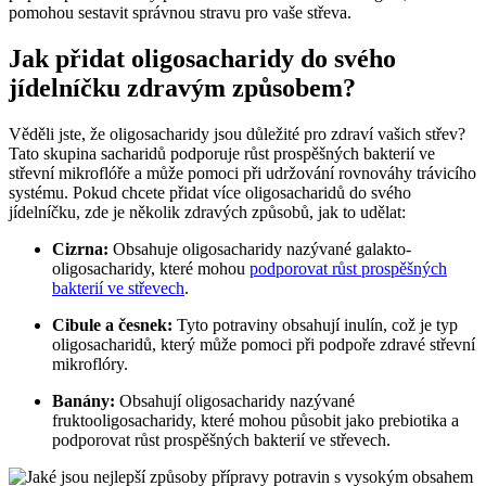
pomohou sestavit správnou stravu pro vaše střeva.
Jak přidat oligosacharidy do svého
jídelníčku zdravým způsobem?
Věděli jste, že oligosacharidy jsou důležité pro zdraví vašich střev?
Tato skupina sacharidů podporuje růst prospěšných bakterií ve
střevní mikroflóře a může pomoci při udržování rovnováhy trávicího
systému. Pokud chcete přidat více oligosacharidů do svého
jídelníčku, zde je několik zdravých způsobů, jak to udělat:
Cizrna:
Obsahuje oligosacharidy nazývané galakto-
oligosacharidy, které mohou
podporovat růst prospěšných
bakterií ve střevech
.
Cibule a česnek:
Tyto potraviny obsahují inulín, což je typ
oligosacharidů, který může pomoci při podpoře zdravé střevní
mikroflóry.
Banány:
Obsahují oligosacharidy nazývané
fruktooligosacharidy, které mohou působit jako prebiotika a
podporovat růst prospěšných bakterií ve střevech.