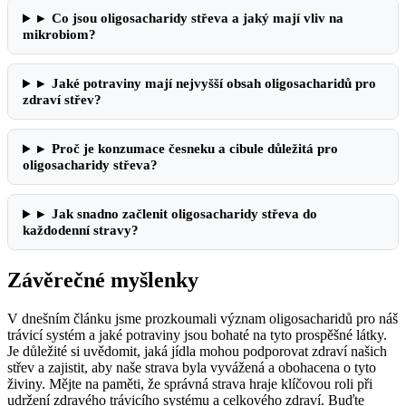
▸
Co jsou oligosacharidy střeva a jaký mají vliv na
mikrobiom?
▸
Jaké potraviny mají nejvyšší obsah oligosacharidů pro
zdraví střev?
▸
Proč je konzumace česneku a cibule důležitá pro
oligosacharidy střeva?
▸
Jak snadno začlenit oligosacharidy střeva do
každodenní stravy?
Závěrečné myšlenky
V dnešním článku jsme prozkoumali význam oligosacharidů pro náš
trávicí systém a jaké potraviny jsou bohaté na tyto prospěšné látky.
Je důležité si uvědomit, jaká jídla mohou podporovat zdraví našich
střev a zajistit, aby naše strava byla vyvážená a obohacena o tyto
živiny. Mějte na paměti, že správná strava hraje klíčovou roli při
udržení zdravého trávicího systému a celkového zdraví. Buďte