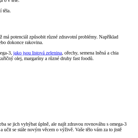
 6 v těle.
 těla.
 má potenciál způsobit různé zdravotní problémy. Například
nebo dokonce rakovina.
mega-3,
jako jsou listová zelenina
, ořechy, semena lněná a chia
řičný olej, margaríny a různé druhy fast foodů.
řeba se jich vyhýbat úplně, ale najít zdravou rovnováhu s omega-3
 učit se stále novým věcem o výživě. Vaše tělo vám za to jistě