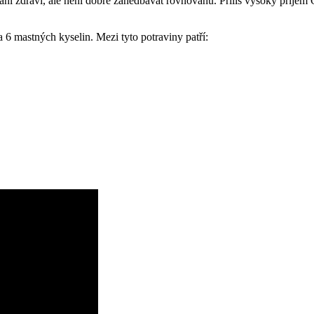
ání zdraví, ale není dobré zanedbávat rovnováhu. Příliš vysoký příjem
6 mastných kyselin. Mezi tyto potraviny patří: