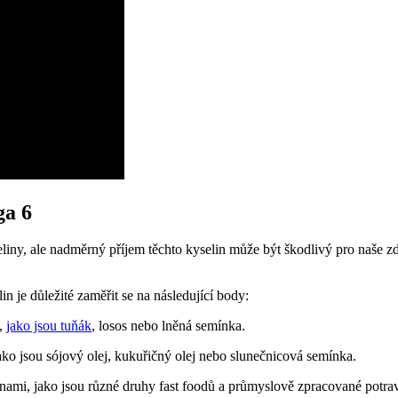
ga 6
ny, ale nadměrný příjem těchto kyselin může být škodlivý pro naše zd
 je důležité zaměřit se na následující body:
y,
jako jsou tuňák
, losos nebo lněná semínka.
o jsou sójový olej, kukuřičný olej nebo slunečnicová semínka.
ami, jako jsou různé druhy fast foodů a průmyslově zpracované potrav