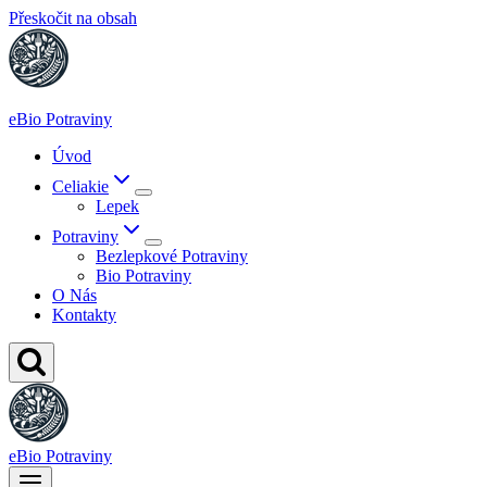
Přeskočit na obsah
eBio Potraviny
Úvod
Celiakie
Lepek
Potraviny
Bezlepkové Potraviny
Bio Potraviny
O Nás
Kontakty
eBio Potraviny