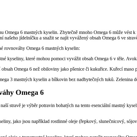
váhu Omega 6 mastných kyselin. Zbytečně mnoho Omega 6 může vést k z
ní našeho jídelníčku a snažit se najít vyvážený obsah Omega 6 ve strav
né rovnováhy Omega 6 mastných kyselin:
né kyseliny, které mohou pomoci vyvážit obsah Omega 6 v těle. Avokád
 obsah Omega 6 než obiloviny jako pšenice či kukuřice. Kuřecí maso př
a 3 mastných kyselin a bílkovin bez nadbytečných tuků. Zelenina dod
ováhy Omega 6
í stravě je výběr potravin bohatých na tento esenciální mastný kyseli
liny, jako jsou například rostlinné oleje (řepkový, slunečnicový, sójov