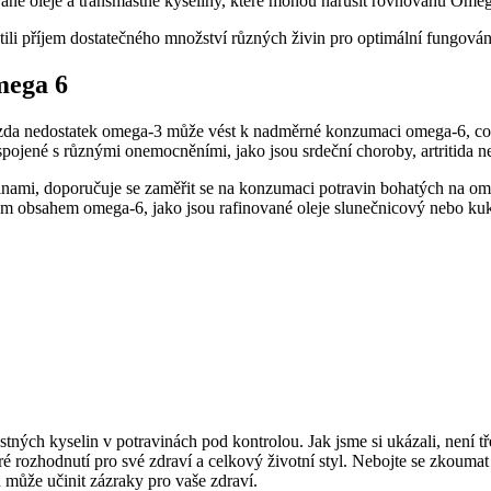
né oleje a transmastné kyseliny, které mohou narušit rovnováhu Omega
stili příjem dostatečného množství různých živin pro optimální fungování
mega 6
, zda nedostatek omega-3 může vést k nadměrné konzumaci omega-6, což
spojené s různými onemocněními, jako jsou srdeční choroby, artritida 
nami, doporučuje se zaměřit se na konzumaci potravin bohatých na o
m obsahem omega-6, jako jsou rafinované oleje slunečnicový nebo kuku
tných kyselin v potravinách pod kontrolou. Jak jsme si ukázali, není t
rozhodnutí pro své zdraví a celkový životní styl. Nebojte se zkoumat a
 může učinit zázraky pro vaše zdraví.