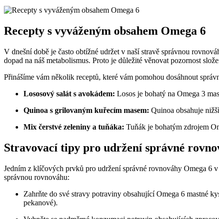
Recepty s vyváženým obsahem Omega 6
V dnešní době je často obtížné udržet v naší stravě správnou rovno
dopad na náš metabolismus. Proto je důležité věnovat pozornost slože
Přinášíme vám několik receptů, které vám pomohou dosáhnout správ
Lososový salát s avokádem:
Losos je bohatý na Omega 3 mast
Quinoa s grilovaným kuřecím masem:
Quinoa obsahuje nižší
Mix čerstvé zeleniny a tuňáka:
Tuňák je bohatým zdrojem Omeg
Stravovací tipy pro udržení správné rovn
Jedním z klíčových prvků pro udržení správné rovnováhy Omega 6 v naš
správnou rovnováhu:
Zahrňte do své stravy potraviny obsahující Omega 6 mastné kyse
pekanové).