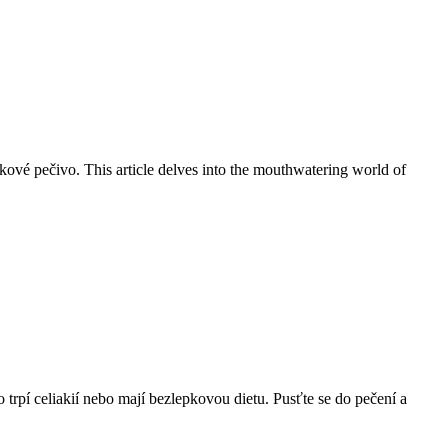
vé‍ pečivo. This ⁤article delves into the mouthwatering world ‌of ​
trpí celiakií nebo mají bezlepkovou dietu. Pusťte se do pečení a