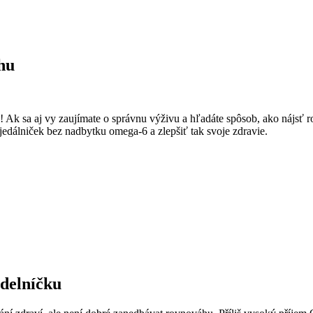
hu
! Ak sa aj vy zaujímate o správnu výživu a hľadáte spôsob, ako nájsť
 jedálniček bez nadbytku omega-6 a zlepšiť tak svoje zdravie.
ídelníčku