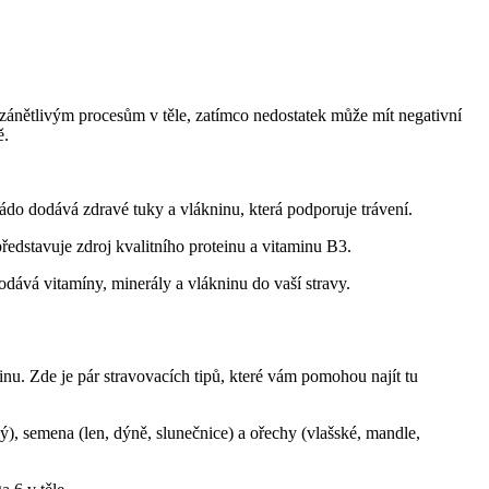
ánětlivým procesům v těle, zatímco nedostatek může mít negativní
ě.
o dodává zdravé tuky a vlákninu, která podporuje trávení.
edstavuje zdroj kvalitního proteinu a vitaminu B3.
ává vitamíny, minerály a vlákninu do vaší stravy.
nu. Zde je pár stravovacích tipů, které vám pomohou najít tu
ý), semena (len, dýně, slunečnice) a ořechy (vlašské, mandle,