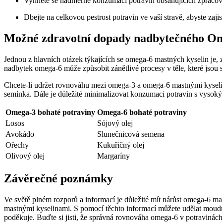
Vyhněte se nadměrné konzumaci potravin obsahujících zpracova
Dbejte na celkovou pestrost potravin ve vaší stravě, abyste zaji
Možné zdravotní dopady nadbytečného O
Jednou z hlavních otázek týkajících se omega-6 mastných kyselin je
nadbytek omega-6 může způsobit zánětlivé procesy v těle, které jsou 
Chcete-li udržet rovnováhu mezi omega-3 a omega-6 mastnými kyseli
semínka. Dále je důležité minimalizovat konzumaci potravin s vysoký
Omega-3 bohaté potraviny
Omega-6 bohaté potraviny
Losos
Sójový olej
Avokádo
Slunečnicová semena
Ořechy
Kukuřičný olej
Olivový olej
Margaríny
Závěrečné poznámky
Ve světě plném rozporů a informací je důležité mít nárůst omega-6 mas
mastnými kyselinami. S pomocí těchto informací můžete udělat moudré 
poděkuje. Buďte si jisti, že správná rovnováha omega-6 v potravinách