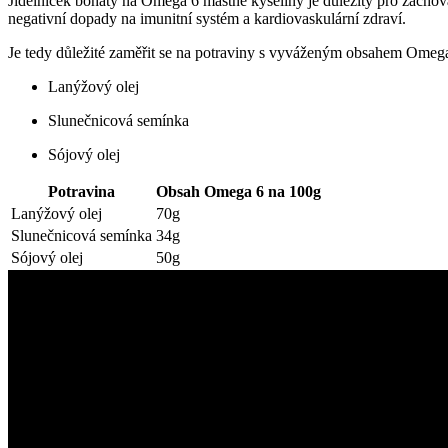
Jídelníček bohatý na Omega 6 mastné kyseliny je důležitý pro zachov
negativní dopady na imunitní systém a kardiovaskulární zdraví.
Je tedy důležité zaměřit se na potraviny s vyváženým obsahem Omega 
Lanýžový olej
Slunečnicová semínka
Sójový olej
Potravina
Obsah Omega 6 na 100g
Lanýžový olej
70g
Slunečnicová semínka
34g
Sójový olej
50g