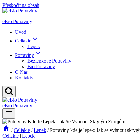
Přeskočit na obsah
eBio Potraviny
Úvod
Celiakie
Lepek
Potraviny
Bezlepkové Potraviny
Bio Potraviny
O Nás
Kontakty
eBio Potraviny
/
Celiakie
/
Lepek
/
Potraviny kde je lepek: Jak se vyhnout skry
Celiakie
|
Lepek