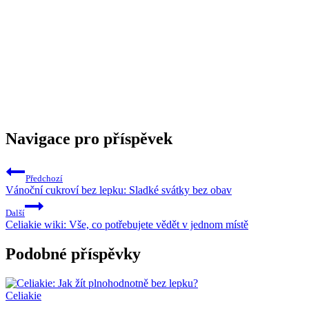
Navigace pro příspěvek
Předchozí
Vánoční cukroví bez lepku: Sladké svátky bez obav
Další
Celiakie wiki: Vše, co potřebujete vědět v jednom místě
Podobné příspěvky
Celiakie