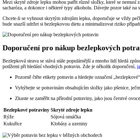
Mezi skryté zdroje lepku mohou patřit různé složky, které se nemusí z
sacharóza, a dokonce i některé typy alkoholu. Dávejte pozor také na 
Chcete-li se vyhnout skrytým zdrojům lepku, doporučuje se vždy pečl
bude snazší udržet si bezlepkovou dietu a minimalizovat riziko přípa
Doporučení pro nákup bezlepkových potra
Bezlepková strava se stává stále populárnější a mnoho lidí hledá způ
potížemi při hledání vhodných potravin. Zde je několik doporučení,
j
Pozorně čtěte etikety potravin a hledejte označení „bezlepkové“
Vyhýbejte se potravinám obsahujícím složky jako pšenice, ječme
Zkuste se zaměřit na přírodní potraviny, jako jsou čerstvé ovoc
Bezlepkové potraviny
Skryté zdroje lepku
Rýže
Sójová omáčka
Kukuřice
Klobásy a uzeniny