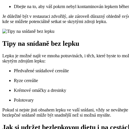
Dbejte na to, aby váš pokrm nebyl kontaminován lepkem během
Je důležité být v restauraci zdvořilý, ale zároveň důrazný ohledně svý
kde se můžete potenciálně setkat se skrytými zdroji lepku.
Tipy na snídaně bez lepku
Lepku je možné najít ve mnoha potravinách, i těch, které byste to mož
skrytým zdrojům lepku:
Předvařené snídaňové cereálie
Ryze cereálie
Krémové omáčky a dresinky
Polotovary
Pokud si nejste jisti obsahem lepku ve vaší snídani, vždy se neváhejt
bezlepčné snídaně může být snadnější než si možná myslíte.
Jak si udržet bezlepkovou dietu i na cestác