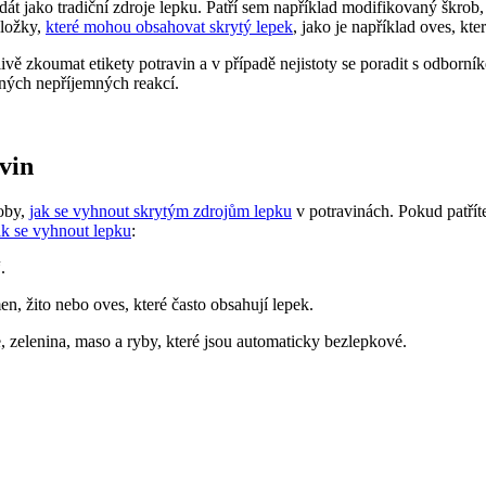
dát jako tradiční zdroje lepku. Patří sem například modifikovaný škrob,
složky,
které mohou obsahovat skrytý lepek
, jako je například oves, k
ivě zkoumat etikety potravin a v případě nejistoty se poradit s odborn
dných nepříjemných reakcí.
vin
soby,
jak se vyhnout skrytým zdrojům lepku
v potravinách. Pokud patříte
ak se vyhnout lepku
:
.
n, žito nebo oves, které často obsahují lepek.
e, zelenina, maso a ryby, které jsou automaticky bezlepkové.