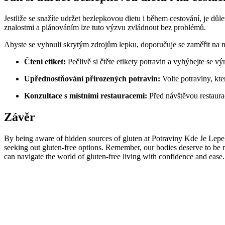
Jestliže se snažíte udržet bezlepkovou dietu i během cestování, je d
znalostmi a plánováním lze tuto výzvu zvládnout bez problémů.
Abyste se vyhnuli skrytým zdrojům lepku, doporučuje se zaměřit na ná
Čtení etiket:
Pečlivě si čtěte etikety potravin a vyhýbejte se 
Upřednostňování přirozených potravin:
Volte potraviny, kte
Konzultace s místními restauracemi:
Před návštěvou restaurac
Závěr
By being aware of hidden sources of gluten at Potraviny Kde Je Lepek, 
seeking out gluten-free options. Remember, our bodies deserve to be 
can navigate the world of gluten-free living with confidence and ease. 