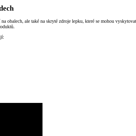
odech
ní na obalech, ale také na skryté zdroje lepku, které se mohou vyskyto
produktů.
jí: