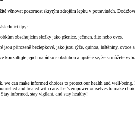
ůležité věnovat pozornost skrytým zdrojům lepku v potravinách. Dodržov
sledující tipy:
výrobkům obsahujícím složky jako pšenice, ječmen, žito nebo oves.
ré jsou přirozeně bezlepkové, jako jsou rýže, quinoa, luštěniny, ovoce a
e konzultujte jejich nabídku s obsluhou a ujistěte se, že si můžete vy
we can make informed choices to protect our health and well-being. It’s
nourished and treated with care. Let’s empower ourselves to make choic
Stay informed, stay vigilant, and stay healthy!