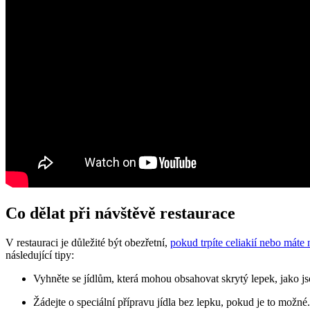
Co dělat při návštěvě restaurace
V restauraci je důležité být obezřetní,
pokud trpíte celiakií nebo máte 
následující tipy:
Vyhněte se jídlům, která mohou obsahovat skrytý lepek, jako j
Žádejte o speciální přípravu jídla bez lepku, pokud je to možné.