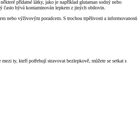
 některé přídatné látky, jako je například glutaman sodný nebo
terý často bývá kontaminován lepkem z jiných obilovin.
íkem nebo výživovým poradcem. S trochou trpělivosti a informovanosti
 mezi ty, kteří potřebují stravovat bezlepkově, můžete se setkat s