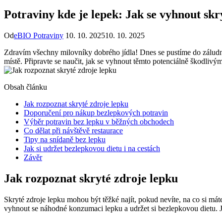
Potraviny kde je lepek: Jak se vyhnout s
Od
eBIO Potraviny
10. 10. 2025
10. 10. 2025
Zdravím všechny milovníky dobrého jídla! Dnes se pustíme do záludnéh
místě. Připravte se naučit, jak se vyhnout těmto potenciálně škodlivý
Obsah článku
Jak rozpoznat skryté zdroje lepku
Doporučení pro nákup bezlepkových potravin
Výběr potravin bez lepku v běžných obchodech
Co dělat při návštěvě restaurace
Tipy na snídaně bez lepku
Jak si udržet bezlepkovou dietu i na cestách
Závěr
Jak rozpoznat skryté zdroje lepku
Skryté zdroje lepku mohou být těžké najít, pokud nevíte, na co si mát
vyhnout se náhodné konzumaci lepku a udržet si bezlepkovou dietu. Je