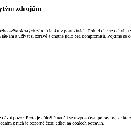
krytým zdrojům
o světa skrytých zdrojů lepku v potravinách. Pokud chcete ochránit sv
m látkám a užívat si zdravé a chutné jídlo bez kompromisů. Pojďme se d
e dávat pozor. Proto je důležité naučit se rozpoznávat potraviny, ve kt
dním z nich je pozorné čtení etiket na obalech potravin.