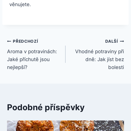
věnujete.
Navigace
PŘEDCHOZÍ
DALŠÍ
Aroma v potravinách:
Vhodné potraviny při
pro
Jaké příchutě jsou
dně: Jak jíst bez
příspěvek
nejlepší?
bolesti
Podobné příspěvky