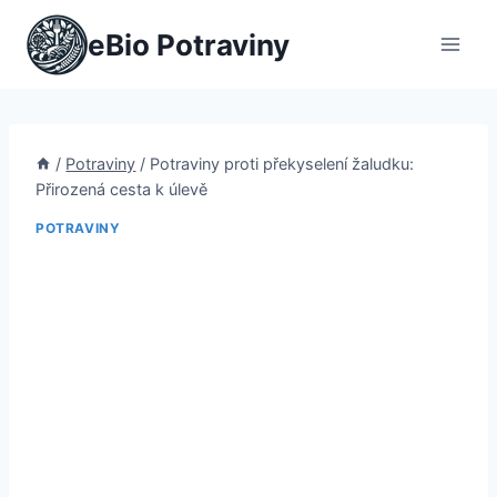
Přeskočit
eBio Potraviny
na
obsah
/
Potraviny
/
Potraviny proti překyselení žaludku:
Přirozená cesta k úlevě
POTRAVINY