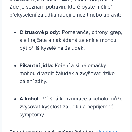
Zde je seznam potravin, které byste měli při
překyselení žaludku raději omezit nebo upravit:
Citrusové plody:
Pomeranče, citrony, grep,
ale i rajčata a nakládaná zelenina mohou
být příliš kyselé na žaludek.
Pikantní jídla:
Koření a silné omáčky
mohou dráždit žaludek a zvyšovat riziko
pálení žáhy.
Alkohol:
Přílišná konzumace alkoholu může
zvyšovat kyselost žaludku a nepříjemné
symptomy.
Pokud chcete ulevit svému žaludku,
zkuste se