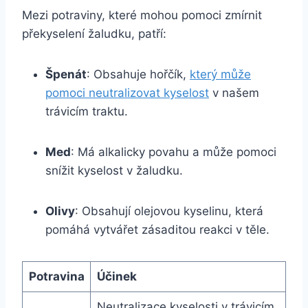
Mezi potraviny, které mohou pomoci zmírnit
překyselení žaludku, patří:
Špenát
: Obsahuje hořčík,
který může
pomoci neutralizovat kyselost
v našem
trávicím traktu.
Med
: Má alkalicky povahu a může pomoci
snížit kyselost v žaludku.
Olivy
: Obsahují olejovou kyselinu, která
pomáhá vytvářet zásaditou reakci v těle.
Potravina
Účinek
Neutralizace kyselosti v trávicím