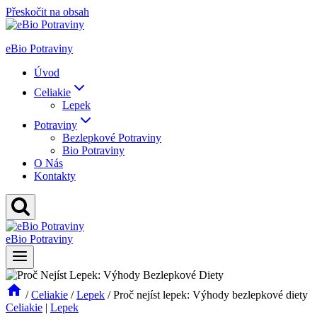
Přeskočit na obsah
eBio Potraviny
Úvod
Celiakie
Lepek
Potraviny
Bezlepkové Potraviny
Bio Potraviny
O Nás
Kontakty
eBio Potraviny
/
Celiakie
/
Lepek
/
Proč nejíst lepek: Výhody bezlepkové diety
Celiakie
|
Lepek