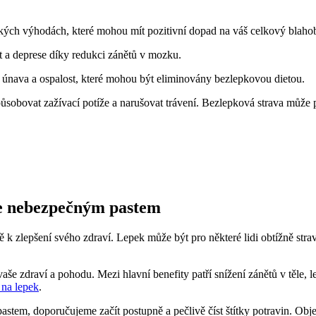
ckých výhodách, které mohou mít pozitivní dopad na váš celkový blahoby
 a deprese díky redukci zánětů v mozku.
 únava a ospalost, které mohou být eliminovány bezlepkovou dietou.
způsobovat zažívací potíže a narušovat trávení. Bezlepková strava může
 se nebezpečným pastem
stě k zlepšení svého zdraví. Lepek může být pro některé lidi obtížně str
e zdraví a pohodu. Mezi hlavní benefity patří snížení zánětů v těle, l
í na lepek
.
stem, doporučujeme začít postupně a pečlivě číst štítky potravin. Ob