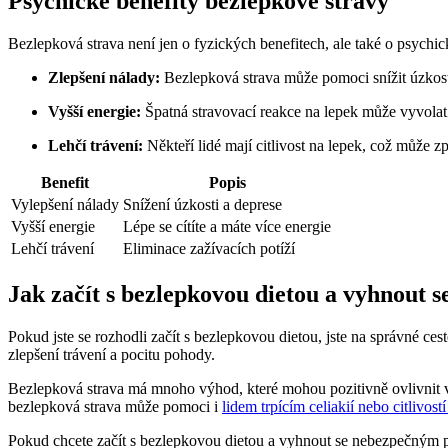
Psychické benefity bezlepkové stravy
Bezlepková strava není jen o fyzických benefitech, ale také o psychi
Zlepšení nálady:
Bezlepková strava může pomoci snížit úzkost
Vyšší energie:
Špatná stravovací reakce na lepek může vyvolat
Lehčí trávení:
Někteří lidé mají citlivost na lepek, což může 
Benefit
Popis
Vylepšení nálady
Snížení úzkosti a deprese
Vyšší energie
Lépe se cítíte a máte více energie
Lehčí trávení
Eliminace zažívacích potíží
Jak začít s bezlepkovou dietou a vyhnout
Pokud jste se rozhodli začít s bezlepkovou dietou, jste na správné ce
zlepšení trávení a pocitu pohody.
Bezlepková strava má mnoho výhod, které mohou pozitivně ovlivnit vaš
bezlepková strava může pomoci i
lidem trpícím celiakií nebo citlivost
Pokud chcete začít s bezlepkovou dietou a vyhnout se nebezpečným pa