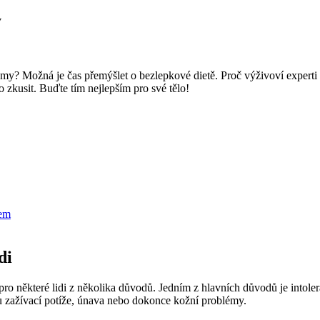
y
lémy? Možná je čas přemýšlet o bezlepkové dietě. Proč výživoví experti 
o zkusit. Buďte tím nejlepším pro své tělo!
tem
di
pro některé lidi z několika důvodů. Jedním z hlavních důvodů je intole
u zažívací potíže, únava nebo dokonce kožní problémy.