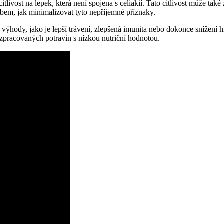
itlivost na lepek, která není spojena s celiakií. Tato citlivost může t
obem, jak minimalizovat tyto nepříjemné příznaky.
í výhody, jako je lepší trávení, zlepšená imunita nebo dokonce snížení
 zpracovaných potravin s nízkou nutriční hodnotou.