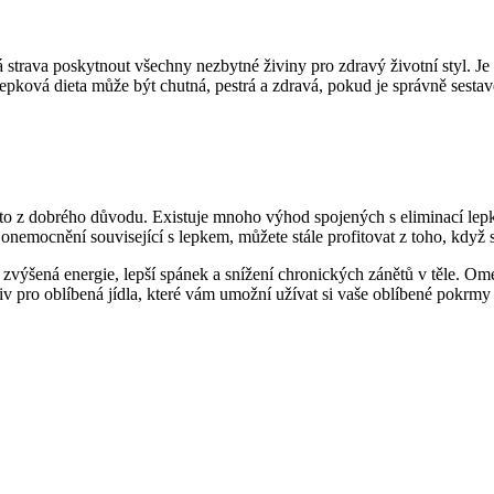
ava poskytnout všechny nezbytné živiny pro zdravý životní styl. Je důle
zlepková dieta může být chutná, pestrá a zdravá, pokud je správně sesta
 to z dobrého důvodu. Existuje mnoho výhod spojených s eliminací lepku 
nemocnění související s lepkem, můžete stále profitovat z toho, když s
í, zvýšená energie, lepší spánek a snížení chronických zánětů v těle.
v pro oblíbená jídla, které vám umožní užívat si vaše oblíbené pokrmy