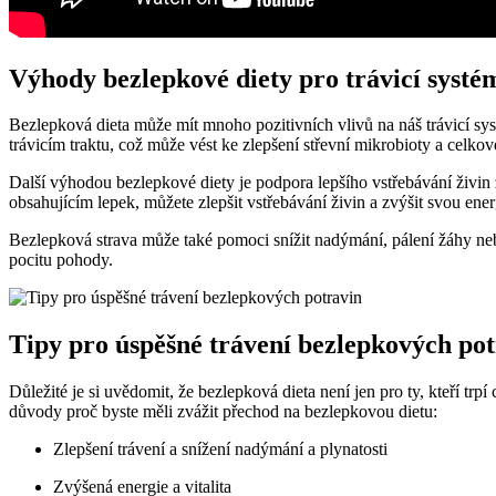
Výhody bezlepkové diety pro trávicí systé
Bezlepková dieta může mít mnoho pozitivních vlivů na náš trávicí syst
trávicím traktu, což může vést ke zlepšení střevní mikrobioty a celko
Další výhodou bezlepkové diety je podpora lepšího vstřebávání živin
obsahujícím lepek, můžete zlepšit vstřebávání živin a zvýšit svou ene
Bezlepková strava může také pomoci snížit nadýmání, pálení žáhy neb
pocitu pohody.
Tipy pro úspěšné trávení bezlepkových po
Důležité je si uvědomit, že bezlepková dieta není jen pro ty, kteří trp
důvody proč byste měli zvážit přechod na bezlepkovou dietu:
Zlepšení trávení a snížení nadýmání a plynatosti
Zvýšená energie a vitalita