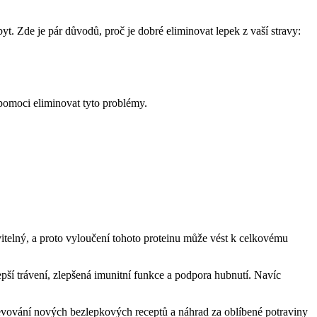
t. Zde je pár důvodů, proč je dobré eliminovat lepek z vaší stravy:
 pomoci eliminovat tyto problémy.
avitelný, a proto vyloučení tohoto proteinu může vést k celkovému
epší trávení, zlepšená imunitní funkce a podpora hubnutí. Navíc
jevování nových bezlepkových receptů a náhrad za oblíbené potraviny