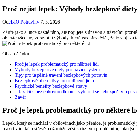
Proč nejíst lepek: Výhody bezlepkové diet
Od
eBIO Potraviny
7. 3. 2026
Záříte jako slunce každé ráno, ale bojujete s únavou a trávicími prob
objevte všechny zdravotní výhody, které vás přesvědčí, že to stojí za t
Obsah článku
Proč je lepek problematický pro některé lidi
Výhody bezlepkové diety pro trávicí systém
Tipy pro úspěšné trávení bezlepkových potravin
Bezlepkové alternativy pro oblíbené jídla
Psychické benefity bezlepkové stravy
Jak začít s bezlepkovou dietou a vyhnout se nebezpečným pas
Závěr
Proč je lepek problematický pro některé li
Lepek, který se nachází v obilovinách jako pšenice, je problematický 
reakci v tenkém střevě, což může vést k různým problémům, jako jso