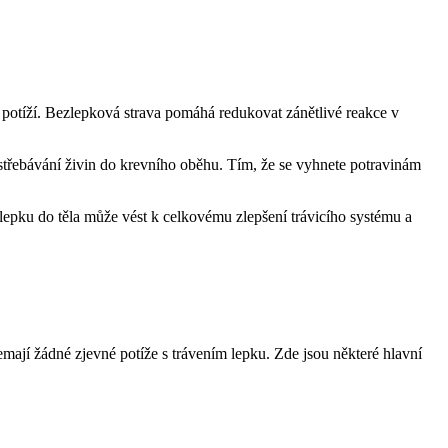
h potíží. Bezlepková strava pomáhá redukovat zánětlivé reakce v
střebávání živin do krevního oběhu. Tím, že se vyhnete potravinám
epku do těla může vést k celkovému zlepšení trávicího systému a
 nemají žádné zjevné potíže s trávením lepku. Zde jsou některé hlavní