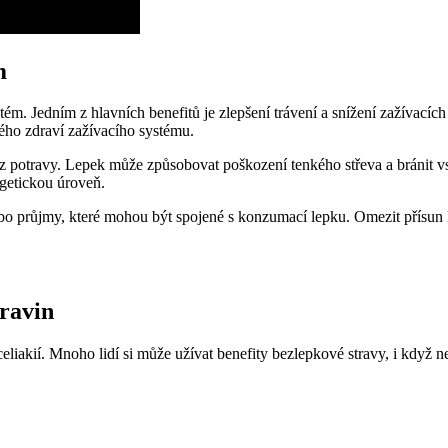
m
ém. Jedním z hlavních benefitů je zlepšení trávení a snížení zažívacíc
vého zdraví zažívacího systému.
 z potravy. Lepek může způsobovat poškození tenkého střeva a bránit v
rgetickou úroveň.
o průjmy, které mohou být spojené s konzumací lepku. Omezit přísun l
travin
í celiakií. Mnoho lidí si může užívat benefity bezlepkové stravy, i když