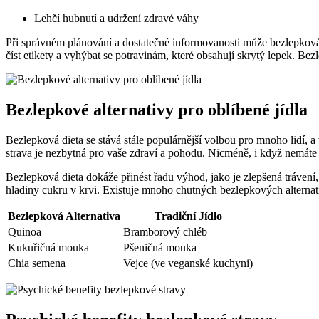
Lehčí hubnutí a udržení zdravé váhy
Při správném plánování a dostatečné informovanosti může bezlepková str
číst etikety a vyhýbat se potravinám, které obsahují skrytý lepek. Be
Bezlepkové alternativy pro oblíbené jídla
Bezlepková dieta se stává stále populárnější volbou pro mnoho lidí, a
strava je nezbytná pro vaše zdraví a pohodu. Nicméně, i když nemáte o
Bezlepková dieta dokáže přinést řadu výhod, jako je zlepšená tráven
hladiny cukru v krvi. Existuje mnoho chutných bezlepkových alternati
Bezlepková Alternativa
Tradiční Jídlo
Quinoa
Bramborový chléb
Kukuřičná mouka
Pšeničná mouka
Chia semena
Vejce (ve veganské kuchyni)