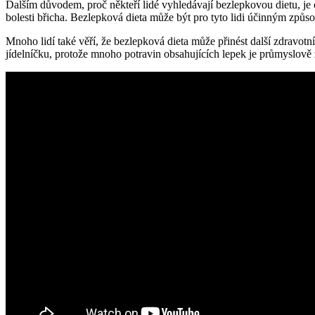
Dalším důvodem, proč někteří lidé vyhledávají bezlepkovou dietu, je c
bolesti břicha. Bezlepková dieta může být pro tyto lidi účinným způs
Mnoho lidí také věří, že bezlepková dieta může přinést další zdravotn
jídelníčku, protože mnoho potravin obsahujících lepek je průmyslově