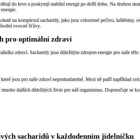
ňují do krve a poskytují stabilní energii po delší dobu. Na druhou str
 energie.
 bohaté na komplexní sacharidy, jako jsou celozrnné pečivo, luštěniny, 
řírodní ovocné šťávy.
h pro optimální zdraví
málního zdraví. Sacharidy jsou důležitým zdrojem energie pro naše tělo 
které jsou pro naše zdraví nepostradatelné. Mezi ně patří například ce
í mnoho dalších důležitých živin pro náš organismus. Doporučuje se 
avých sacharidů v každodenním jídelníčku