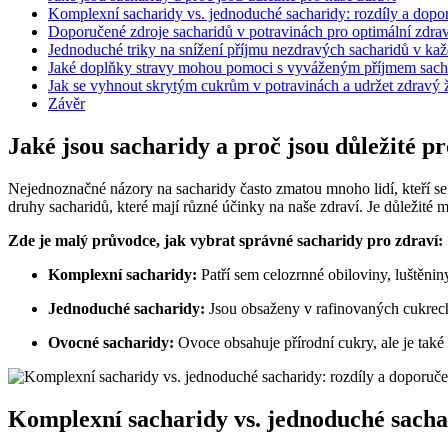
Komplexní sacharidy vs. jednoduché sacharidy: rozdíly a dopo
Doporučené zdroje sacharidů v potravinách pro optimální zdrav
Jednoduché triky na snížení příjmu nezdravých sacharidů v ka
Jaké doplňky stravy mohou pomoci s vyváženým příjmem sach
Jak se vyhnout skrytým cukrům v potravinách a udržet zdravý ž
Závěr
Jaké jsou sacharidy a proč jsou důležité pr
Nejednoznačné názory na sacharidy často zmatou mnoho lidí, kteří se sn
druhy sacharidů, které mají různé účinky na naše zdraví. Je důležité
Zde je malý průvodce, jak vybrat správné sacharidy pro zdraví:
Komplexní sacharidy:
Patří sem celozrnné obiloviny, luštěnin
Jednoduché sacharidy:
Jsou obsaženy v rafinovaných cukrech
Ovocné sacharidy:
Ovoce obsahuje přírodní cukry, ale je tak
Komplexní sacharidy vs. jednoduché sacha