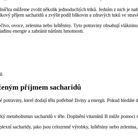
níčku můžeme zvolit několik jednoduchých triků. Jedním z nich je nahr
kový příjem sacharidů a zvýšit podíl bílkovin a zdravých tuků ve strav
čivo, ovoce, zelenina nebo luštěniny. Tyto potraviny obsahují vlákninu
adinu energie a zabránit nárůstu hmotnosti.
áženým příjmem sacharidů
né potraviny, které dodají tělu potřebné živiny a energii. Pokud hledá
ický metabolismus sacharidů v těle. Doplnění vitamínů B může pomoci s
ní sacharidy, jako jsou celozrnné výrobky, luštěniny nebo zelenina, m