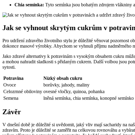
Chia semínka:
Tyto semínka jsou bohatým zdrojem vlákniny a
Jak se vyhnout skrytým cukrům v potraviná
Pro udržení zdravého životního stylu je důležité věnovat pozornost 
dokonce masové výrobky. Abychom se vyhnuli příjmu nadměrného množ
Jako zdravé alternativy k potravinám s vysokým obsahem cukru můžeme
a mohou nahradit sladkosti s přidaným cukrem. Další volbou jsou potr
sytosti.
Potravina
Nízký obsah cukru
Ovoce
borůvky, jahody, maliny
Celozrnné obiloviny
ovesné vločky, quinoa, pohanka
Semena
lněná semínka, chia semínka, konopné semínko
Závěr
V dnešní době je důležité si uvědomit, jaký vliv mají sacharidy na n
zdravím. Proto je důležité se zaměřit na celkovou rovnováhu a vybír