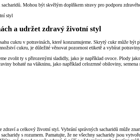
 sacharidů. Mohou být skvělým doplňkem stravy pro podporu zdravého 
ch a udržet zdravý životní styl
obsahu cukru v potravinách, které konzumujeme. Skrytý cukr může být 
ství cukru, je důležité věnovat pozornost etiketě a vybírat potravin
 zvolit ty s přirozenými sladidly, jako je například ovoce. Plody jak
aviny bohaté na vlákninu, jako například celozrnné obiloviny, semena 
aše zdraví a celkový životní styl. Vybrání správných sacharidů může zna
at sacharidy s rozumem. Pamatujte, že ne všechny sacharidy jsou vytvoř