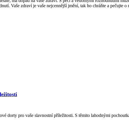
ěláte, má dopad na vaše zdraví. S péčí a vědomými rozhodnutími můžete 
dnutí. Vaše zdraví je vaše nejcennější jmění, tak ho chráňte a pečujte o
ežitosti
 dorty pro vaše slavnostní příležitosti. S těmito lahodnými pochoutka