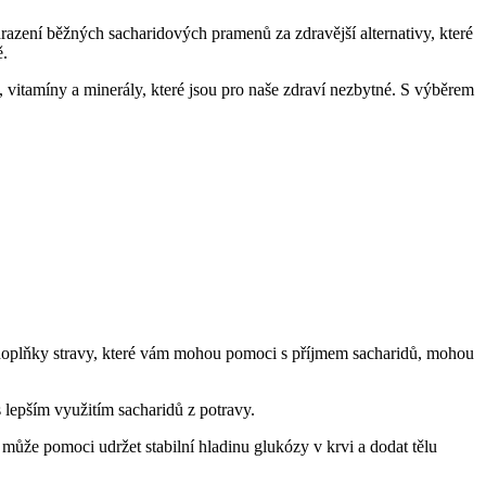
azení běžných sacharidových pramenů za zdravější alternativy, které
ě.
, vitamíny a minerály, které jsou pro naše zdraví nezbytné. S výběrem
te doplňky stravy, které vám mohou pomoci s příjmem sacharidů, mohou
 lepším využitím sacharidů z potravy.
ůže pomoci udržet stabilní hladinu glukózy v krvi a dodat tělu