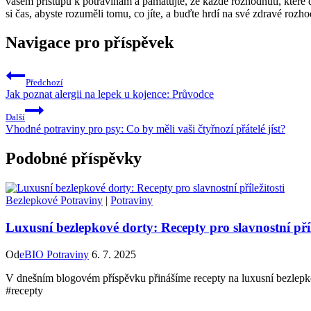
vašem přístupu k potravinám a pamatujte, že každé rozhodnutí, které d
si čas, abyste rozuměli tomu, co jíte, a buďte hrdí na své zdravé rozho
Navigace pro příspěvek
Předchozí
Jak poznat alergii na lepek u kojence: Průvodce
Další
Vhodné potraviny pro psy: Co by měli vaši čtyřnozí přátelé jíst?
Podobné příspěvky
Bezlepkové Potraviny
|
Potraviny
Luxusní bezlepkové dorty: Recepty pro slavnostní příl
Od
eBIO Potraviny
6. 7. 2025
V dnešním blogovém příspěvku přinášíme recepty na luxusní bezlepkové
#recepty