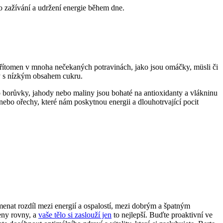
zažívání a udržení energie během dne.
přítomen v mnoha nečekaných potravinách, jako jsou omáčky, müsli či
y s nízkým obsahem cukru.
o borůvky, jahody nebo maliny jsou bohaté na antioxidanty a vlákninu
nebo ořechy, které nám poskytnou energii a dlouhotrvající pocit
menat rozdíl mezi energií a ospalostí, mezi dobrým a špatným
eny rovny, a
vaše tělo si zaslouží jen
to nejlepší. Buďte proaktivní ve