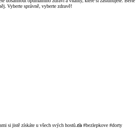
dosáhnout optimálního zdraví a vitality, které si zasluhujete. Berte
 něj. Vyberte správně, vyberte zdravě!
mi si jistě získáte u všech svých hostů.🍰 #bezlepkove #dorty