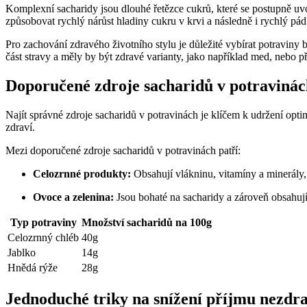
Komplexní sacharidy jsou dlouhé řetězce cukrů, které se postupně uvol
způsobovat rychlý nárůst hladiny cukru v krvi a následně i rychlý pád
Pro zachování zdravého životního stylu je důležité vybírat potraviny
část stravy a měly by být zdravé varianty, jako například med, nebo p
Doporučené zdroje sacharidů v potravinác
Najít správné zdroje sacharidů v potravinách je klíčem k udržení opti
zdraví.
Mezi doporučené zdroje sacharidů v potravinách patří:
Celozrnné produkty:
Obsahují vlákninu, vitamíny a minerály, 
Ovoce a zelenina:
Jsou bohaté na sacharidy a zároveň obsahuj
Typ potraviny
Množství sacharidů na 100g
Celozrnný chléb
40g
Jablko
14g
Hnědá rýže
28g
Jednoduché triky na snížení příjmu nezdr