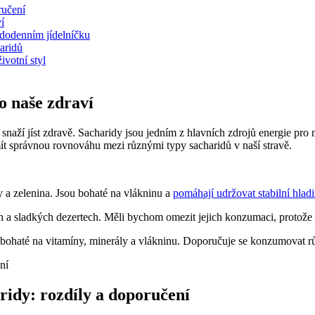
ručení
í
ždodenním jídelníčku
aridů
ivotní styl
o naše zdraví
aží jíst zdravě. Sacharidy jsou jedním z hlavních zdrojů energie pro naš
 mít správnou rovnováhu mezi různými typy sacharidů v naší stravě.
y a zelenina. Jsou bohaté na vlákninu a
pomáhají udržovat stabilní hlad
 a sladkých dezertech. Měli bychom omezit jejich konzumaci, protože 
é bohaté na vitamíny, minerály a vlákninu. Doporučuje se konzumovat r
ridy: rozdíly a doporučení