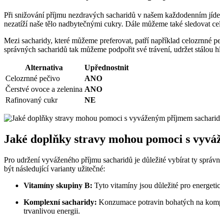
Při snižování příjmu nezdravých sacharidů v našem každodenním jídel
nezatíží naše tělo nadbytečnými cukry. Dále můžeme také sledovat cel
Mezi sacharidy, které můžeme preferovat, patří například celozrnné pe
správných sacharidů tak můžeme podpořit své trávení, udržet stálou hl
Alternativa
Upřednostnit
Celozrnné pečivo
ANO
Čerstvé ovoce a zelenina
ANO
Rafinovaný cukr
NE
Jaké doplňky stravy mohou pomoci s vyv
Pro udržení vyváženého příjmu sacharidů je důležité vybírat ty správ
být následující varianty užitečné:
Vitamíny skupiny B:
Tyto vitamíny jsou důležité pro energet
Komplexní sacharidy:
Konzumace potravin bohatých na komplex
trvanlivou energii.