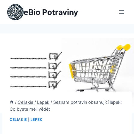
Přeskočit
eBio Potraviny
na
obsah
/
Celiakie
/
Lepek
/
Seznam potravin obsahující lepek:
Co byste měli vědět
CELIAKIE
|
LEPEK