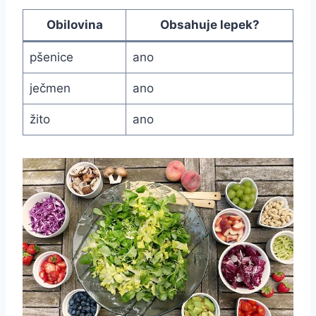
Obilovina
Obsahuje lepek?
pšenice
ano
ječmen
ano
žito
ano