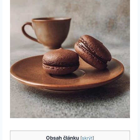
Obsah článku
[
skrýt
]