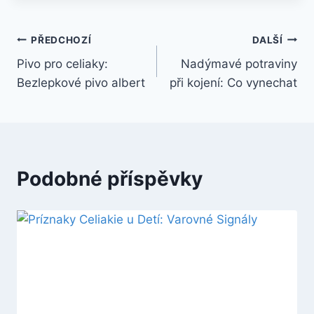
Navigace
PŘEDCHOZÍ
DALŠÍ
Pivo pro celiaky:
Nadýmavé potraviny
pro
Bezlepkové pivo albert
při kojení: Co vynechat
příspěvek
Podobné příspěvky