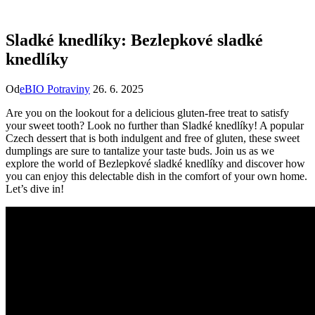
Sladké knedlíky: Bezlepkové sladké
knedlíky
Od
eBIO Potraviny
26. 6. 2025
Are you on the lookout for a delicious gluten-free treat to satisfy
your sweet tooth? Look no further than Sladké knedlíky! A popular
Czech dessert that is both indulgent and free of gluten, these sweet
dumplings are sure to tantalize your taste buds. Join us as we
explore the world of Bezlepkové sladké knedlíky and discover how
you can enjoy this delectable dish in the comfort of your own home.
Let’s dive in!