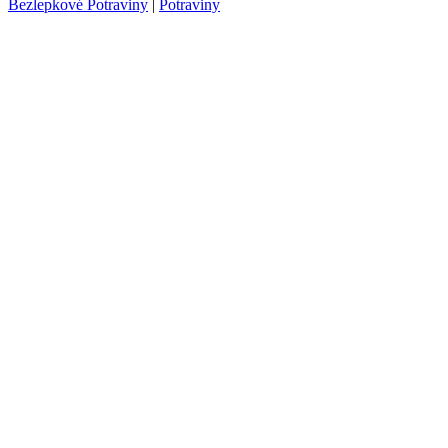
Bezlepkové Potraviny
|
Potraviny