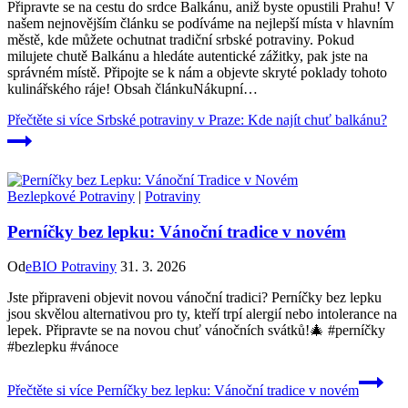
Připravte se na cestu do srdce Balkánu, aniž byste opustili Prahu! V
našem nejnovějším článku se podíváme na nejlepší místa v hlavním
městě, kde můžete ochutnat tradiční srbské potraviny. Pokud
milujete chutě Balkánu a hledáte autentické zážitky, pak jste na
správném místě. Připojte se k nám a objevte skryté poklady tohoto
kulinářského ráje! Obsah článkuNákupní…
Přečtěte si více
Srbské potraviny v Praze: Kde najít chuť balkánu?
Bezlepkové Potraviny
|
Potraviny
Perníčky bez lepku: Vánoční tradice v novém
Od
eBIO Potraviny
31. 3. 2026
Jste připraveni objevit novou vánoční tradici? Perníčky bez lepku
jsou skvělou alternativou pro ty, kteří trpí alergií nebo intolerance na
lepek. Připravte se na novou chuť vánočních svátků!🎄 #perníčky
#bezlepku #vánoce
Přečtěte si více
Perníčky bez lepku: Vánoční tradice v novém