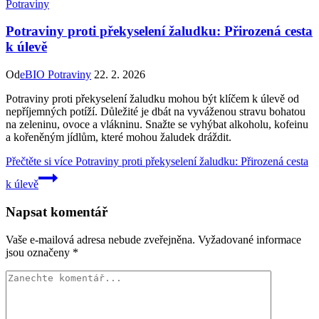
Potraviny
Potraviny proti překyselení žaludku: Přirozená cesta
k úlevě
Od
eBIO Potraviny
22. 2. 2026
Potraviny proti překyselení žaludku mohou být klíčem k úlevě od
nepříjemných potíží. Důležité je dbát na vyváženou stravu bohatou
na zeleninu, ovoce a vlákninu. Snažte se vyhýbat alkoholu, kofeinu
a kořeněným jídlům, které mohou žaludek dráždit.
Přečtěte si více
Potraviny proti překyselení žaludku: Přirozená cesta
k úlevě
Napsat komentář
Vaše e-mailová adresa nebude zveřejněna.
Vyžadované informace
jsou označeny
*