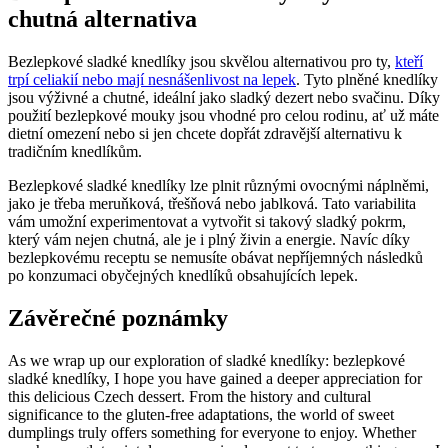
chutná alternativa
Bezlepkové sladké knedlíky jsou skvělou alternativou pro ty,
kteří
trpí celiakií nebo mají nesnášenlivost na lepek
. Tyto plněné knedlíky
jsou výživné a chutné, ideální jako sladký dezert nebo svačinu. Díky
použití bezlepkové mouky jsou vhodné pro celou rodinu, ať už máte
dietní omezení nebo si jen chcete dopřát zdravější alternativu k
tradičním knedlíkům.
Bezlepkové sladké knedlíky lze plnit různými ovocnými náplněmi,
jako je třeba meruňková, třešňová nebo jablková. Tato variabilita
vám umožní experimentovat a vytvořit si takový sladký pokrm,
který vám nejen chutná, ale je i plný živin a energie. Navíc díky
bezlepkovému receptu se nemusíte obávat nepříjemných následků
po konzumaci obyčejných knedlíků obsahujících lepek.
Závěrečné poznámky
As we wrap up our exploration of sladké knedlíky: bezlepkové
sladké knedlíky, I hope you have gained a deeper appreciation for
this delicious Czech dessert. From the history and cultural
significance to the gluten-free adaptations, the world of sweet
dumplings truly offers something for everyone to enjoy. Whether