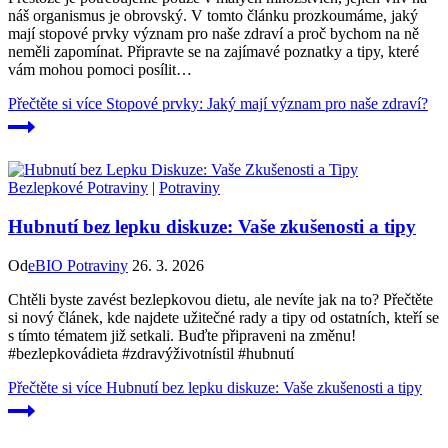
náš organismus je obrovský. V tomto článku prozkoumáme, jaký
mají stopové prvky význam pro naše zdraví a proč bychom na ně
neměli zapomínat. Připravte se na zajímavé poznatky a tipy, které
vám mohou pomoci posílit…
Přečtěte si více
Stopové prvky: Jaký mají význam pro naše zdraví?
Bezlepkové Potraviny
|
Potraviny
Hubnutí bez lepku diskuze: Vaše zkušenosti a tipy
Od
eBIO Potraviny
26. 3. 2026
Chtěli byste zavést bezlepkovou dietu, ale nevíte jak na to? Přečtěte
si nový článek, kde najdete užitečné rady a tipy od ostatních, kteří se
s tímto tématem již setkali. Buďte připraveni na změnu!
#bezlepkovádieta #zdravýživotnístil #hubnutí
Přečtěte si více
Hubnutí bez lepku diskuze: Vaše zkušenosti a tipy