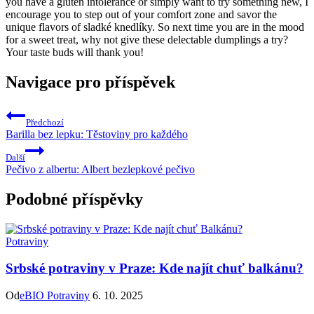
you have a gluten intolerance or simply want to try something new, I
encourage you to step out of your comfort zone and savor the
unique flavors of sladké knedlíky. So next time you are in the mood
for a sweet treat, why not give these delectable dumplings a try?
Your taste buds will thank you!
Navigace pro příspěvek
Předchozí
Barilla bez lepku: Těstoviny pro každého
Další
Pečivo z albertu: Albert bezlepkové pečivo
Podobné příspěvky
Potraviny
Srbské potraviny v Praze: Kde najít chuť balkánu?
Od
eBIO Potraviny
6. 10. 2025