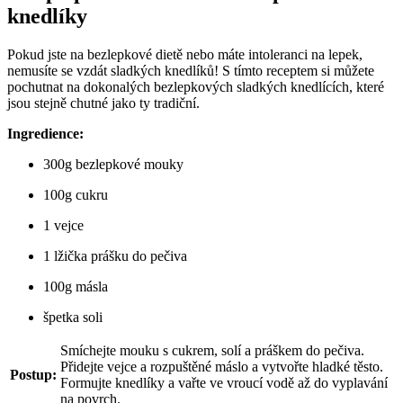
knedlíky
Pokud jste na bezlepkové dietě nebo máte intoleranci na lepek,
nemusíte se vzdát sladkých knedlíků! S tímto receptem si můžete
pochutnat na dokonalých bezlepkových sladkých knedlících, které
jsou stejně chutné jako ty tradiční.
Ingredience:
300g bezlepkové mouky
100g cukru
1 vejce
1 lžička prášku do pečiva
100g másla
špetka soli
Smíchejte mouku s cukrem, solí a práškem do pečiva.
Přidejte vejce a rozpuštěné máslo a vytvořte hladké těsto.
Postup:
Formujte knedlíky a vařte ve vroucí vodě až do vyplavání
na povrch.