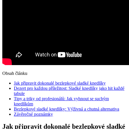
Obsah článku
Jak připravit dokonalé bezlepkové sladké knedlíky
Dezert pro každou příležitost: Sladké knedlíky jako hit každé
tabule
Tipy a triky od profesionálů: Jak vyhnout se suchým
knedlíkům
Bezlepkové sladké knedlíky: Výživná a chutná alternativa
Závěrečné poznámky
Jak připravit dokonalé bezlepkové sladké