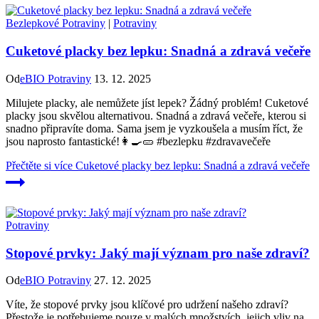
Bezlepkové Potraviny
|
Potraviny
Cuketové placky bez lepku: Snadná a zdravá večeře
Od
eBIO Potraviny
13. 12. 2025
Milujete placky, ale nemůžete jíst lepek? Žádný problém! Cuketové
placky jsou skvělou alternativou. Snadná a zdravá večeře, kterou si
snadno připravíte doma. Sama jsem je vyzkoušela a musím říct, že
jsou naprosto fantastické!👩‍🍳🥒 #bezlepku #zdravavečeře
Přečtěte si více
Cuketové placky bez lepku: Snadná a zdravá večeře
Potraviny
Stopové prvky: Jaký mají význam pro naše zdraví?
Od
eBIO Potraviny
27. 12. 2025
Víte, že stopové prvky jsou klíčové pro udržení našeho zdraví?
Přestože je potřebujeme pouze v malých množstvích, jejich vliv na