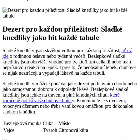
Dezert pro každou příležitost: Sladké
knedlíky jako hit každé tabule
Sladké knedlíky jsou skvělou volbou pro každou příležitost,
ať už
jde
o rodinnou oslavu nebo týdenní večeři. Bezlepkové sladké
knedlíky jsou obzvlášť vhodné pro ty, kteří trpí celiakií nebo mají
nepříznivou reakci na lepek. I přes to, že neobsahují lepek, chuťově
se nijak neztrácejí a vypadají lákavě na každé tabuli.
Sladké knedlíky můžete podávat jako dezert po hlavním chodu nebo
jako samostatnou dobrotu k odpolední kávě. Bezlepkové sladké
knedlíky jsou lehké na trávení a plné lahodných chutí,
které
zaručeně potěší vaše chuťové buňky
. Kombinujte je s ovocem,
ovocným džemem nebo třeba vanilkovou omáčkou pro dokonalou
sladkou lahůdku.
Bezlepková mouka
Cukr
Máslo
Vejce
Tvaroh
Citronová kůra