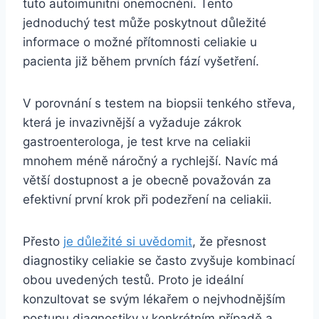
tuto autoimunitní onemocnění. Tento
jednoduchý test může poskytnout důležité
informace o možné přítomnosti celiakie u
pacienta již během prvních fází vyšetření.
V porovnání s testem na biopsii tenkého střeva,
která je invazivnější a vyžaduje zákrok
gastroenterologa, je test krve na celiakii
mnohem méně náročný a rychlejší. Navíc má
větší dostupnost a je obecně považován za
efektivní první krok při podezření na celiakii.
Přesto
je důležité si uvědomit
, že přesnost
diagnostiky celiakie se často zvyšuje kombinací
obou uvedených testů. Proto je ideální
konzultovat se svým lékařem o nejvhodnějším
postupu diagnostiky v konkrétním případě a