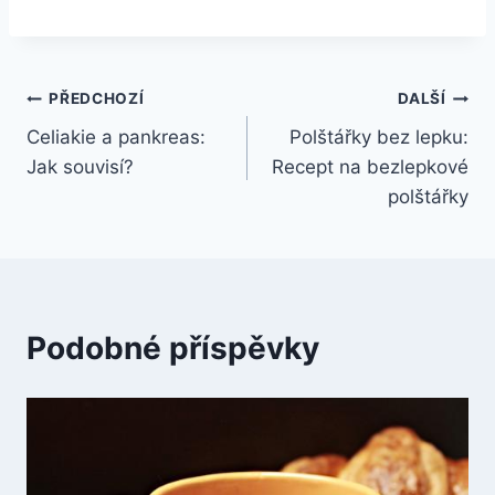
Navigace
PŘEDCHOZÍ
DALŠÍ
Celiakie a pankreas:
Polštářky bez lepku:
pro
Jak souvisí?
Recept na bezlepkové
příspěvek
polštářky
Podobné příspěvky