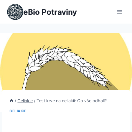
Přeskočit
eBio Potraviny
na
obsah
/
Celiakie
/
Test krve na celiakii: Co vše odhalí?
CELIAKIE