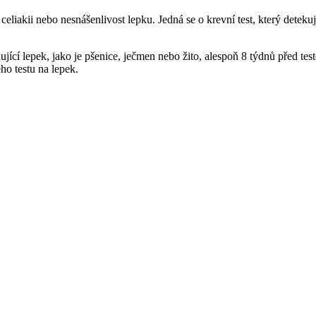
celiakii nebo nesnášenlivost lepku. Jedná se o krevní test, který detekuje
ící lepek, jako je pšenice, ječmen nebo žito, alespoň 8 týdnů před tes
ho testu na lepek.