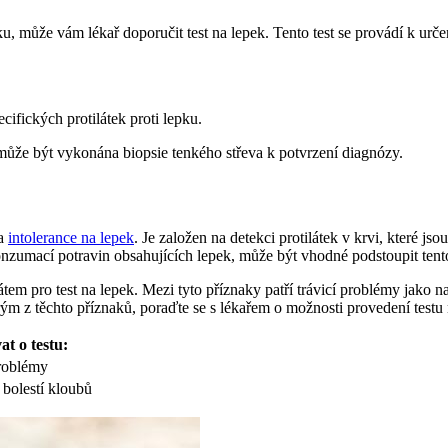
u, může vám lékař doporučit test na lepek. Tento test se provádí k určen
cifických protilátek proti lepku.
 může být vykonána biopsie tenkého střeva k potvrzení diagnózy.
 a
intolerance na lepek
. Je založen na detekci protilátek v krvi, které j
zumací potravin obsahujících lepek, může být vhodné podstoupit tento
tem pro test na lepek. Mezi tyto příznaky patří trávicí problémy jako 
rým z těchto příznaků, poraďte se s lékařem o možnosti provedení testu 
t o testu:
problémy
 bolestí kloubů