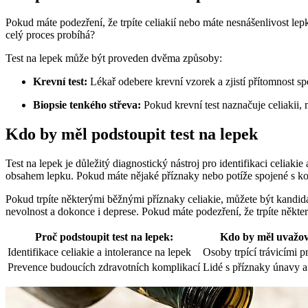
Pokud máte podezření, že trpíte celiakií nebo máte nesnášenlivost lepk
celý proces probíhá?
Test na lepek může být proveden dvěma způsoby:
Krevní test:
Lékař odebere krevní vzorek a zjistí přítomnost spe
Biopsie tenkého střeva:
Pokud krevní test naznačuje celiakii,
Kdo by měl podstoupit test na lepek
Test na lepek je důležitý diagnostický nástroj pro identifikaci celiakie
obsahem lepku. Pokud máte nějaké příznaky nebo potíže spojené s kon
Pokud trpíte některými běžnými příznaky celiakie, můžete být kandidá
nevolnost a dokonce i deprese. Pokud máte podezření, že trpíte někte
Proč podstoupit test na lepek:
Kdo by měl uvažova
Identifikace celiakie a intolerance na lepek
Osoby trpící trávicími 
Prevence budoucích zdravotních komplikací
Lidé s příznaky únavy a