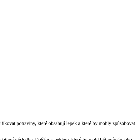
tifikovat potraviny, které obsahují lepek a které by mohly způsobovat
egativní výsledky. Dalším aspektem, který by mohl být vnímán jako