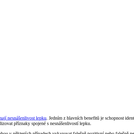
 mají nesnášenlivost lepku
. Jedním z hlavních benefitů je schopnost iden
izovat příznaky spojené s nesnášenlivostí lepku.
ohou v některých případech vykazovat falešně pozitivní nebo falešně n