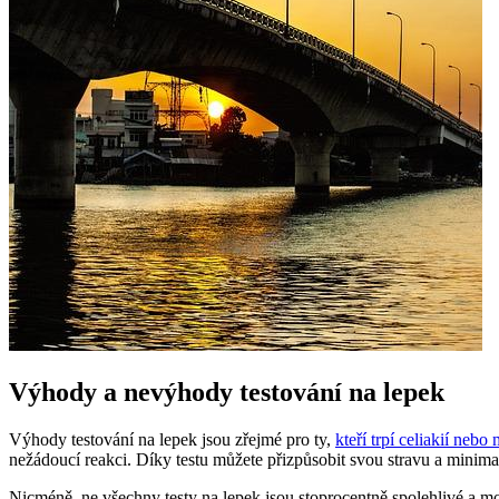
Výhody a nevýhody testování na lepek
Výhody testování na lepek jsou zřejmé pro ty,
kteří trpí celiakií nebo
nežádoucí reakci. Díky testu můžete přizpůsobit svou stravu a minimal
Nicméně, ne všechny testy na lepek jsou stoprocentně spolehlivé a m