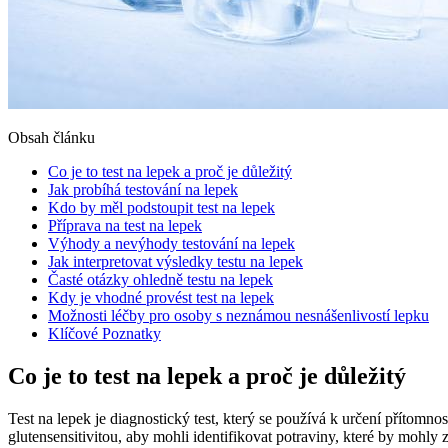
Obsah článku
Co je to test na lepek a proč je důležitý
Jak probíhá testování na lepek
Kdo by měl podstoupit test na lepek
Příprava na test na lepek
Výhody a nevýhody testování na lepek
Jak interpretovat výsledky testu na lepek
Časté otázky ohledně testu na lepek
Kdy je vhodné provést test na lepek
Možnosti léčby pro osoby s neznámou nesnášenlivostí lepku
Klíčové Poznatky
Co je to test na lepek a proč je důležitý
Test na lepek je diagnostický test, který se používá k určení přítomnost
glutensensitivitou, aby mohli identifikovat potraviny, které by mohly