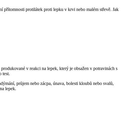
í přítomnosti protilátek proti lepku v krvi nebo malém střevě. Jak
sou produkované v reakci na lepek, který je obsažen v potravinách s
 test.
nadýmání, průjem nebo zácpa, únava, bolesti kloubů nebo svalů,
na lepek.