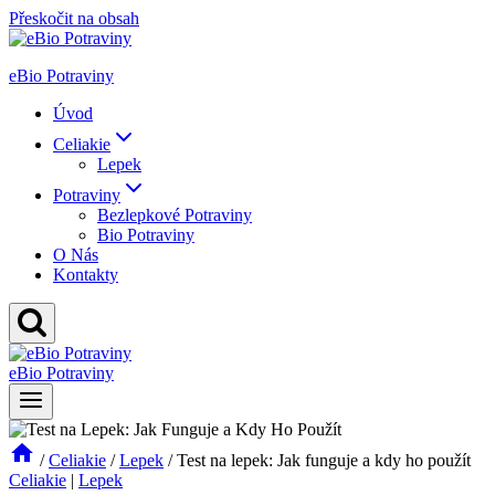
Přeskočit na obsah
eBio Potraviny
Úvod
Celiakie
Lepek
Potraviny
Bezlepkové Potraviny
Bio Potraviny
O Nás
Kontakty
eBio Potraviny
/
Celiakie
/
Lepek
/
Test na lepek: Jak funguje a kdy ho použít
Celiakie
|
Lepek