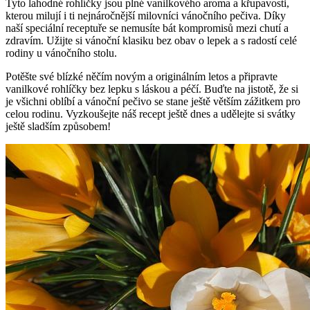
Tyto lahodné rohlíčky jsou plné vanilkového aroma a křupavosti,
kterou milují i ti nejnáročnější milovníci vánočního pečiva. Díky
naší speciální receptuře se nemusíte bát kompromisů mezi chutí a
zdravím. Užijte si vánoční klasiku bez obav o lepek a s radostí celé
rodiny u vánočního stolu.
Potěšte své blízké něčím novým a originálním letos a připravte
vanilkové rohlíčky bez lepku s láskou a péčí. Buďte na jistotě, že si
je všichni oblíbí a vánoční pečivo se stane ještě větším zážitkem pro
celou rodinu. Vyzkoušejte náš recept ještě dnes a udělejte si svátky
ještě sladším způsobem!