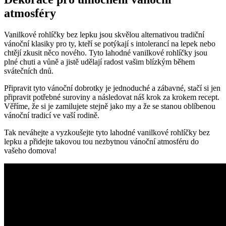
atmosféry
Vanilkové rohlíčky bez lepku jsou skvělou alternativou tradiční
vánoční klasiky pro ty, kteří se potýkají s intolerancí na lepek nebo
chtějí zkusit něco nového. Tyto lahodné vanilkové rohlíčky jsou
plné chuti a vůně a jistě udělají radost vašim blízkým během
svátečních dnů.
Připravit tyto vánoční dobrotky je jednoduché a zábavné, stačí si jen
připravit potřebné suroviny a následovat náš krok za krokem recept.
Věříme, že si je zamilujete stejně jako my a že se stanou oblíbenou
vánoční tradicí ve vaší rodině.
Tak neváhejte a vyzkoušejte tyto lahodné vanilkové rohlíčky bez
lepku a přidejte takovou tou nezbytnou vánoční atmosféru do
vašeho domova!