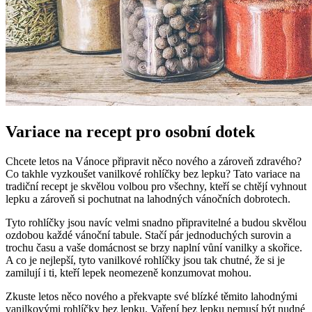
Variace na recept pro osobní dotek
Chcete letos na Vánoce připravit něco nového a zároveň zdravého?
Co takhle vyzkoušet vanilkové rohlíčky bez lepku? Tato variace na
tradiční recept je skvělou volbou pro všechny, kteří se chtějí vyhnout
lepku a zároveň si pochutnat na lahodných vánočních dobrotech.
Tyto rohlíčky jsou navíc velmi snadno připravitelné a budou skvělou
ozdobou každé vánoční tabule. Stačí pár jednoduchých surovin a
trochu času a vaše domácnost se brzy naplní vůní vanilky a skořice.
A co je nejlepší, tyto vanilkové rohlíčky jsou tak chutné, že si je
zamilují i ti, kteří lepek neomezeně konzumovat mohou.
Zkuste letos něco nového a překvapte své blízké těmito lahodnými
vanilkovými rohlíčky bez lepku. Vaření bez lepku nemusí být nudné