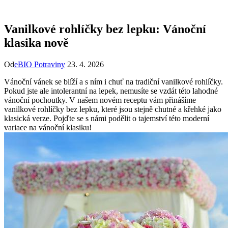
Vanilkové rohlíčky bez lepku: Vánoční
klasika nově
Od
eBIO Potraviny
23. 4. 2026
Vánoční vánek se blíží a s ním i chuť na tradiční vanilkové rohlíčky.
Pokud jste ale intolerantní na lepek, nemusíte se vzdát této lahodné
vánoční pochoutky. V našem novém receptu vám přinášíme
vanilkové rohlíčky bez lepku, které jsou stejně chutné a křehké jako
klasická verze. Pojďte se s námi podělit o tajemství této moderní
variace na vánoční klasiku!