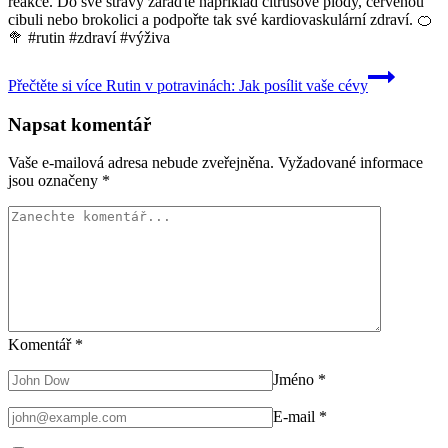
reakce. Do své stravy zařaďte například citrusové plody, červenou
cibuli nebo brokolici a podpořte tak své kardiovaskulární zdraví. 🍊
🥦 #rutin #zdraví #výživa
Přečtěte si více
Rutin v potravinách: Jak posílit vaše cévy
Napsat komentář
Vaše e-mailová adresa nebude zveřejněna.
Vyžadované informace
jsou označeny
*
Komentář
*
Jméno
*
E-mail
*