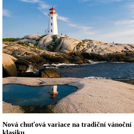
Nová chuťová variace na tradiční vánoční
klasiku