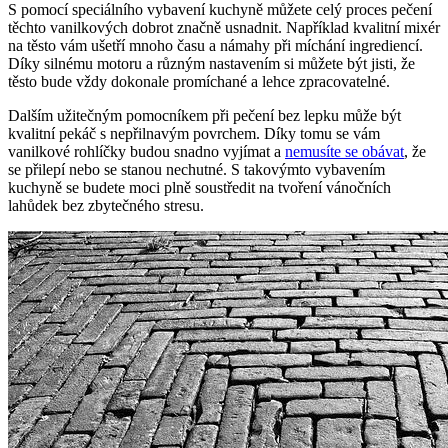
S pomocí speciálního vybavení kuchyně můžete celý proces pečení
těchto vanilkových dobrot značně usnadnit. Například kvalitní mixér
na těsto vám ušetří mnoho času a námahy při míchání ingrediencí.
Díky silnému motoru a různým nastavením si můžete být jisti, že
těsto bude vždy dokonale promíchané a lehce zpracovatelné.
Dalším užitečným pomocníkem při pečení bez lepku může být
kvalitní pekáč s nepřilnavým povrchem. Díky tomu se vám
vanilkové rohlíčky budou snadno vyjímat a
nemusíte se obávat
, že
se přilepí nebo se stanou nechutné. S takovýmto vybavením
kuchyně se budete moci plně soustředit na tvoření vánočních
lahůdek bez zbytečného stresu.