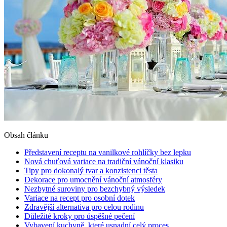
Obsah článku
Představení receptu na vanilkové rohlíčky bez lepku
Nová chuťová variace na tradiční vánoční klasiku
Tipy pro dokonalý tvar a konzistenci těsta
Dekorace pro umocnění vánoční atmosféry
Nezbytné suroviny pro bezchybný výsledek
Variace na recept pro osobní dotek
Zdravější alternativa pro celou rodinu
Důležité kroky pro úspěšné pečení
Vybavení kuchyně, které usnadní celý proces