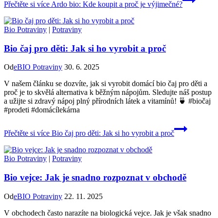
Přečtěte si více
Ardo bio: Kde koupit a proč je výjimečné?
Bio Potraviny
|
Potraviny
Bio čaj pro děti: Jak si ho vyrobit a proč
Od
eBIO Potraviny
30. 6. 2025
V našem článku se dozvíte, jak si vyrobit domácí bio čaj pro děti a
proč je to skvělá alternativa k běžným nápojům. Sledujte náš postup
a užijte si zdravý nápoj plný přírodních látek a vitamínů! 🍵 #biočaj
#prodeti #domácílekárna
Přečtěte si více
Bio čaj pro děti: Jak si ho vyrobit a proč
Bio Potraviny
|
Potraviny
Bio vejce: Jak je snadno rozpoznat v obchodě
Od
eBIO Potraviny
22. 11. 2025
V obchodech často narazíte na biologická vejce. Jak je však snadno