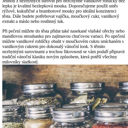
Jednou z nezbytných surovin pro bezchybné vanilkové rohlíčky bez
lepku je kvalitní bezlepková mouka. Doporučujeme použít směs
rýžové, kukuřičné a bramborové mouky pro ideální konzistenci
těsta. Dále budete potřebovat vajíčka, moučkový cukr, vanilkový
extrakt a máslo nebo rostlinný tuk.
Při pečení můžete do těsta přidat také nasekané vlašské ořechy nebo
mandlovou strouhanku pro zajímavou chuťovou variaci. Po upečení
můžete vanilkové rohlíčky obalit v moučkovém cukru smíchaném s
vanilkovým cukrem pro dokonalý vánoční look. S těmito
nezbytnými surovinami a trochou šikovnosti se vám podaří připravit
tradiční vánoční klasiku novým způsobem, která potěší všechny
milovníky sladkostí.