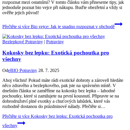
rozpoznat mezi ostatními? V tomto článku vám přineseme tipy, jak
jednoduše poznat bio vejce při nákupu. Buďte obezřetní a vždy si
ověřte jejich původ!
Přečtěte si více
Bio vejce: Jak je snadno rozpoznat v obchodě
Bezlepkové Potraviny
|
Potraviny
Kokosky bez lepku: Exotická pochoutka pro
všechny
Od
eBIO Potraviny
28. 7. 2025
Ahoj všichni! Pokud máte rádi exotické dobroty a zároveň hledáte
něco zdravého a bezlepkového, pak jste na správném místě. V
dnešním článku se zaměříme na kokosky bez lepku – lahodné
pochoutky, které si zamilujete na první kousnutí. Připravte se na
dobrodružství plné exotiky a chuťových lahůdek, které vás
rozhodně dostanou do prázdninové nálady. Přečtěte si…
Přečtěte si více
Kokosky bez lepku: Exotická pochoutka pro
všechny