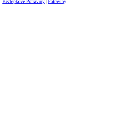
Bezlepkové Potraviny
|
Potraviny