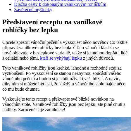
Dlažba cesty k dokonalým vanilkovým rohlíčkům
Závěrečné myšlenky
Představení receptu na vanilkové
rohlíčky bez lepku
Chcete zpestřit vánoční pečení a vyzkoušet něco nového? Co takhle
připravit vanilkové rohlíčky bez lepku? Tato vánoční klasika se
nově objevuje v bezlepkové variantě, takže si je mohou dopřát i lidé
s celiakií nebo těmi,
kteří se vyhýbají lepku
z jiných důvodů.
Tyto vanilkové rohlíčky jsou křehké, lahodné a rozhodně stojí za
vyzkoušení. Po vyzkoušení se stanou nezbytnou součástí vašeho
vánočního pečení a budou si je chtít užívat i vaši blízcí. A navíc,
díky nim si můžete být jisti, že každý u vánočního stolu najde něco,
co mu bude chutnat.
Vyzkoušejte tento recept a překvapte své blízké novinkou na
vánočním stole. Vanilkové rohlíčky jsou bez lepku, ale plné chuti a
nadílky. Zaručeně si je zamilujete!