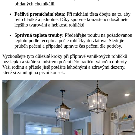
přidaných chemikálií.
Pečlivé promíchání těsta:
Při míchání těsta dbejte na to, aby
bylo hladké a jednotné. Díky správné konzistenci dosáhnete
lepšího tvarování a hebkosti rohlíčků.
Správná teplota trouby:
Předehřejte troubu na požadovanou
teplotu podle receptu a pečte rohlíčky do zlatova. Sledujte
průběh pečení a případně upravte čas pečení dle potřeby.
Vyzkoušejte tyto důležité kroky při přípravě vanilkových rohlíčků
bez lepku a staňte se mistrem pečení této tradiční vánoční dobroty.
Vaši rodinu a přátele jistě potěšíte lahodnými a zdravými dezerty,
které si zamilují na první kousek.