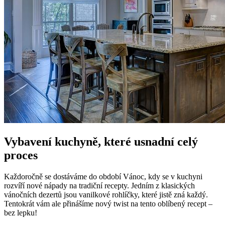
Vybavení kuchyně, které usnadní celý
proces
Každoročně se dostáváme do období Vánoc, kdy se v kuchyni
rozvíří nové nápady na tradiční recepty. Jedním z klasických
vánočních dezertů jsou vanilkové rohlíčky, které jistě zná každý.
Tentokrát vám ale přinášíme nový twist na tento oblíbený recept –
bez lepku!