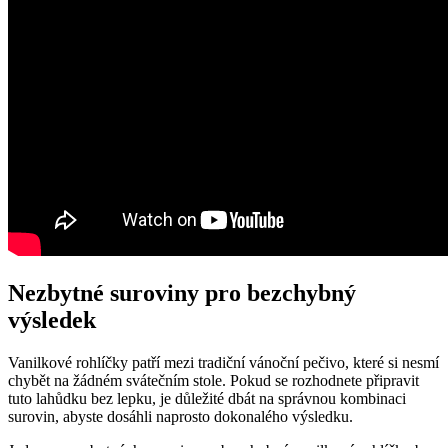
Nezbytné suroviny pro bezchybný
výsledek
Vanilkové rohlíčky patří mezi tradiční vánoční pečivo, které si nesmí
chybět na žádném svátečním stole. Pokud se rozhodnete připravit
tuto lahůdku bez lepku, je důležité dbát na správnou kombinaci
surovin, abyste dosáhli naprosto dokonalého výsledku.