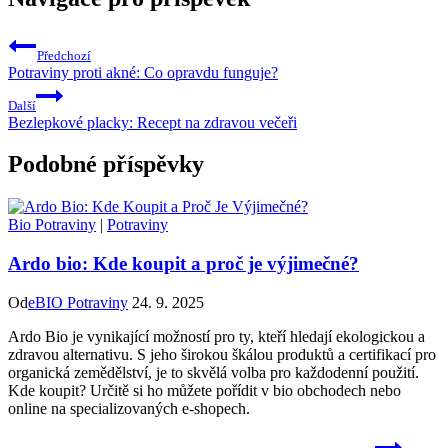
Předchozí
Potraviny proti akné: Co opravdu funguje?
Další
Bezlepkové placky: Recept na zdravou večeři
Podobné příspěvky
Bio Potraviny
|
Potraviny
Ardo bio: Kde koupit a proč je výjimečné?
Od
eBIO Potraviny
24. 9. 2025
Ardo Bio je vynikající možností pro ty, kteří hledají ekologickou a
zdravou alternativu. S jeho širokou škálou produktů a certifikací pro
organická zemědělství, je to skvělá volba pro každodenní použití.
Kde koupit? Určitě si ho můžete pořídit v bio obchodech nebo
online na specializovaných e-shopech.