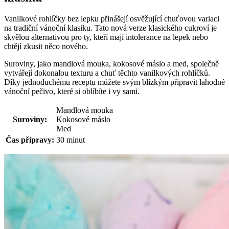
Vanilkové rohlíčky bez lepku přinášejí osvěžující chuťovou variaci
na tradiční vánoční klasiku. Tato nová verze klasického cukroví je
skvělou alternativou pro ty, kteří mají intolerance na lepek nebo
chtějí zkusit něco nového.
Suroviny, jako mandlová mouka, kokosové máslo a med, společně
vytvářejí dokonalou texturu a chuť těchto vanilkových rohlíčků.
Díky jednoduchému receptu můžete svým blízkým připravit lahodné
vánoční pečivo, které si oblíbíte i vy sami.
Mandlová mouka
Suroviny:
Kokosové máslo
Med
Čas přípravy:
30 minut