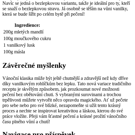
Navíc se jedná o bezlepkovou variantu, takže je ideální pro ty, kteří
se snaží o bezlepkovou stravu. Já osobně se těším na vůni vanilky,
která se bude šířit po celém bytě při pečení!
Ingredience:
200g mletých mandlí
100g moučkového cukru
1 vanilkový lusk
100g másla
Závěrečné myšlenky
Vánoční klasika může být ještě chutnější a zdravější než kdy dříve
díky vanilkovým rohlíčkům bez lepku. Tato nová variace tradičního
receptu je skvělým způsobem, jak prozkoumat nové možnosti
pečení bez obětování chuti. S vybranými surovinami a trochou
trpělivosti můžete vytvořit něco opravdu magického. Ať už pečete
pro sebe nebo pro své blízké, nezapomeňte si užít tento krásný
proces a nechte se inspirovat kreativitou a láskou, kterou do své
práce vložíte. Přeji vám šťastné pečení a krásné prožití vánočního
času plného vůní a chutí!
Navigace pro příspěvek