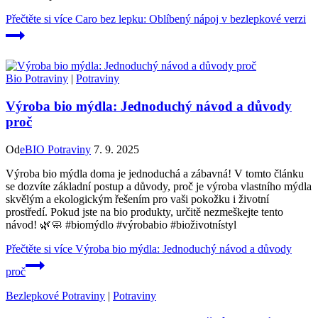
Přečtěte si více
Caro bez lepku: Oblíbený nápoj v bezlepkové verzi
Bio Potraviny
|
Potraviny
Výroba bio mýdla: Jednoduchý návod a důvody
proč
Od
eBIO Potraviny
7. 9. 2025
Výroba bio mýdla doma je jednoduchá a zábavná! V tomto článku
se dozvíte základní postup a důvody, proč je výroba vlastního mýdla
skvělým a ekologickým řešením pro vaši pokožku i životní
prostředí. Pokud jste na bio produkty, určitě nezmeškejte tento
návod! 🌿🧼 #biomýdlo #výrobabio #bioživotnístyl
Přečtěte si více
Výroba bio mýdla: Jednoduchý návod a důvody
proč
Bezlepkové Potraviny
|
Potraviny