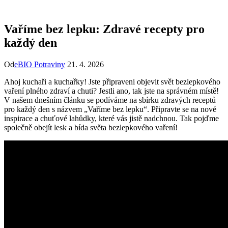
Vaříme bez lepku: Zdravé recepty pro
každý den
Od
eBIO Potraviny
21. 4. 2026
Ahoj kuchaři ⁤a kuchařky! ‍Jste připraveni objevit svět bezlepkového
vaření plného zdraví a chuti? Jestli ano, tak jste na​ správném místě!
V našem dnešním článku se podíváme na sbírku zdravých receptů
pro každý den ‍s ⁢názvem „Vaříme bez lepku“. Připravte se na nové
inspirace a chuťové lahůdky, které vás jistě ⁣nadchnou. Tak pojďme
společně obejít lesk a bída světa bezlepkového vaření!