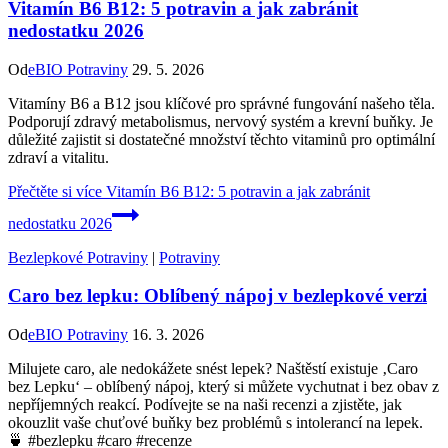
Vitamín B6 B12: 5 potravin a jak zabránit
nedostatku 2026
Od
eBIO Potraviny
29. 5. 2026
Vitamíny B6 a B12 jsou klíčové pro správné fungování našeho těla.
Podporují zdravý metabolismus, nervový systém a krevní buňky. Je
důležité zajistit si dostatečné množství těchto vitaminů pro optimální
zdraví a vitalitu.
Přečtěte si více
Vitamín B6 B12: 5 potravin a jak zabránit
nedostatku 2026
Bezlepkové Potraviny
|
Potraviny
Caro bez lepku: Oblíbený nápoj v bezlepkové verzi
Od
eBIO Potraviny
16. 3. 2026
Milujete caro, ale nedokážete snést lepek? Naštěstí existuje ‚Caro
bez Lepku‘ – oblíbený nápoj, který si můžete vychutnat i bez obav z
nepříjemných reakcí. Podívejte se na naši recenzi a zjistěte, jak
okouzlit vaše chuťové buňky bez problémů s intolerancí na lepek.
🍵 #bezlepku #caro #recenze