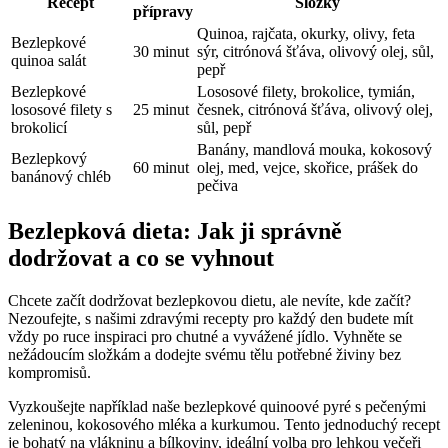
Recept
Složky
přípravy
Quinoa, rajčata, okurky, olivy, ‌feta
Bezlepkové
30 minut
sýr, citrónová šťáva, olivový olej, sůl,
quinoa​ salát
pepř
Bezlepkové
Lososové filety, brokolice, ‌tymián,
lososové filety s
25 minut
česnek, citrónová šťáva, olivový olej,
brokolicí
sůl, pepř
Banány, mandlová​ mouka, kokosový
Bezlepkový‌
60 minut
olej, med, vejce, skořice, prášek do
banánový chléb
pečiva
Bezlepková dieta: Jak⁤ ji správně
dodržovat a co se vyhnout
Chcete začít dodržovat bezlepkovou dietu, ale ‍nevíte, kde začít?
Nezoufejte, s našimi zdravými recepty pro každý den budete mít
vždy po ruce inspiraci pro chutné a vyvážené jídlo. Vyhněte se
nežádoucím složkám a dodejte svému tělu⁢ potřebné živiny bez
kompromisů.
Vyzkoušejte například naše bezlepkové quinoové pyré s pečenými
zeleninou, kokosového mléka a kurkumou. Tento jednoduchý recept
je⁤ bohatý na vlákninu a bílkoviny, ideální volba pro lehkou ⁣večeři