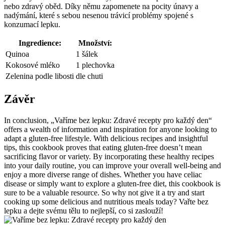
nebo ‌zdravý oběd. ​Díky němu ⁤zapomenete na pocity únavy ​a
nadýmání, které s sebou nesenou trávicí problémy spojené s
konzumací lepku.
Ingredience:
Množství:
Quinoa
1 šálek
Kokosové mléko
1 plechovka
Zelenina​ podle libosti
dle chuti
Závěr
In conclusion, „Vaříme bez lepku: Zdravé recepty pro každý den“
⁣offers a wealth of information and inspiration ⁢for anyone looking to
adapt a gluten-free lifestyle. With delicious ‍recipes ​and insightful
tips, this cookbook proves that eating gluten-free doesn’t mean
sacrificing flavor or variety. By⁢ incorporating these healthy recipes
into your daily routine, you can improve⁣ your overall well-being and
enjoy a more diverse ⁢range of⁤ dishes. Whether ⁣you have celiac
disease or simply want to explore a ‌gluten-free diet, this‌ cookbook is
sure to be‌ a valuable​ resource. So why not give it a try and start
cooking up some delicious and ​nutritious meals today? Vařte‍ bez
lepku a dejte svému tělu​ to nejlepší, co si ⁣zaslouží!