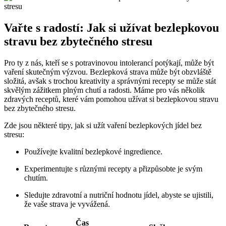
Vařte s radostí: Jak si ‌užívat bezlepkovou
stravu‌ bez zbytečného stresu
Pro ty z nás, kteří​ se s potravinovou intolerancí​ potýkají, může být
vaření​ skutečným výzvou. Bezlepková⁤ strava může být obzvláště
složitá, avšak s trochou kreativity a správnými recepty se může‌ stát
skvělým zážitkem plným chutí a radosti. Máme ⁣pro vás několik
zdravých receptů, které vám pomohou užívat si bezlepkovou stravu
bez zbytečného‍ stresu.
Zde jsou některé tipy, jak si užít ‌vaření bezlepkových jídel bez​
stresu:
Používejte kvalitní bezlepkové ingredience.
Experimentujte s různými recepty a přizpůsobte⁤ je svým
chutím.
Sledujte zdravotní a nutriční hodnotu jídel, abyste se‌ ujistili,
že vaše strava ​je vyvážená.
Čas