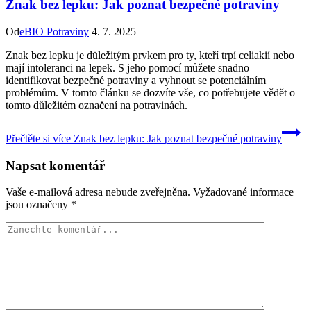
Znak bez lepku: Jak poznat bezpečné potraviny
Od
eBIO Potraviny
4. 7. 2025
Znak bez lepku je důležitým prvkem pro ty, kteří trpí celiakií nebo
mají intoleranci na lepek. S jeho pomocí můžete snadno
identifikovat bezpečné potraviny a vyhnout se potenciálním
problémům. V tomto článku se dozvíte vše, co potřebujete vědět o
tomto důležitém označení na potravinách.
Přečtěte si více
Znak bez lepku: Jak poznat bezpečné potraviny
Napsat komentář
Vaše e-mailová adresa nebude zveřejněna.
Vyžadované informace
jsou označeny
*