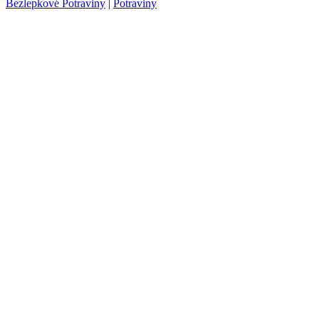
Bezlepkové Potraviny
|
Potraviny