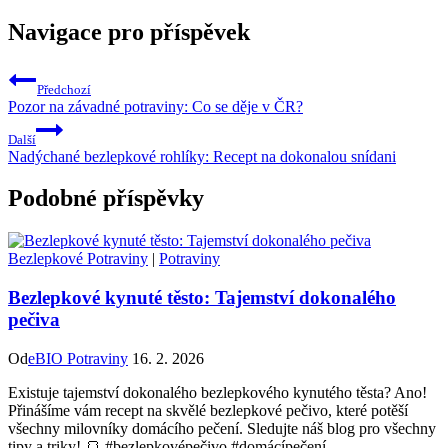
Navigace pro příspěvek
Předchozí
Pozor na závadné potraviny: Co se děje v ČR?
Další
Nadýchané bezlepkové rohlíky: Recept na dokonalou snídani
Podobné příspěvky
Bezlepkové Potraviny
|
Potraviny
Bezlepkové kynuté těsto: Tajemství dokonalého
pečiva
Od
eBIO Potraviny
16. 2. 2026
Existuje tajemství dokonalého bezlepkového kynutého těsta? Ano!
Přinášíme vám recept na skvělé bezlepkové pečivo, které potěší
všechny milovníky domácího pečení. Sledujte náš blog pro všechny
tipy a triky! 🍞 #bezlepkovépečivo #domácípečení