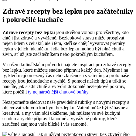
Zdravé recepty bez lepku pro začátečníky
i pokročilé kuchaře
Zdravé recepty bez lepku
jsou ⁤skvělou volbou pro všechny, kdo
chtějí jíst zdravě a vyváženě. Bezlepková strava může prospívat
nejen lidem s ⁤celiakií, ale​ i těm, kteří se chtějí vyvarovat přemíry
lepku v jejich jídelníčku. Jídla bez lepku mohou být plná chuti a
živin, ať už jste začátečníkem nebo ‌pokročilým kuchařem.
V našem kulinářském průvodci najdete‌ inspiraci pro zdravé ‍recepty
bez lepku, které ⁢můžete snadno připravit každý ‍den. Myslíme i na
ty, kteří mají omezený čas ​nebo​ zkušenosti s⁣ vařením, a proto naše
recepty jsou jednoduché a rychlé. S pomocí našich tipů a triků se
naučíte, jak sladit chutě a vytvořit dokonalé bezlepkové pokrmy,
které potěší i ⁢
ty nejnáročnější chuťové buňky
.
Nezapomeňte sledovat ⁤naše pravidelné rubriky s novými recepty a⁣
objevovat ‌zdravou kuchyni bez lepku. Vaření může být zábavné⁣ a
kreativní,​ a my vám rádi ⁢ukážeme, jak ​můžete ve své kuchyni
snadno​ a rychle připravit ​lahodné a ⁣vyvážené pokrmy, které
⁣zaručeně zaujmou vaše blízké ‌i vás samotné.