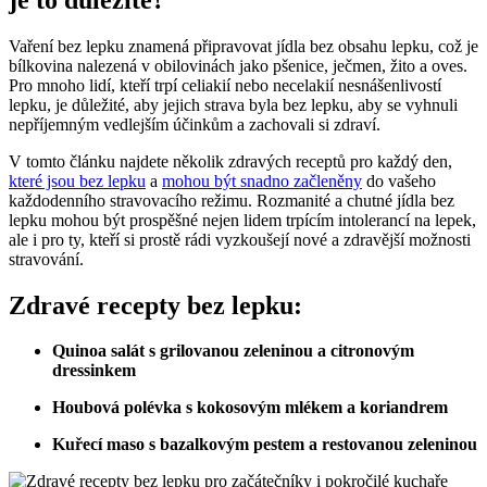
Vaření bez lepku znamená připravovat jídla bez obsahu ⁣lepku, což je
bílkovina nalezená v obilovinách jako pšenice, ječmen, žito a oves.‍
Pro mnoho lidí,‍ kteří trpí celiakií nebo⁢ necelakií nesnášenlivostí
lepku, je důležité, ⁢aby jejich strava byla bez lepku, aby se ⁢vyhnuli
nepříjemným vedlejším účinkům a zachovali‍ si zdraví.
V tomto článku najdete několik zdravých receptů pro každý ⁣den,
které jsou bez lepku
a
mohou být snadno začleněny
do vašeho
každodenního stravovacího režimu. Rozmanité a chutné jídla bez
lepku mohou být prospěšné nejen lidem trpícím intolerancí na lepek,
ale i pro ty, kteří si prostě rádi vyzkoušejí ⁤nové ⁣a ‌zdravější možnosti
stravování.
Zdravé recepty bez lepku:
Quinoa ⁢salát s grilovanou zeleninou ‌a citronovým
dressinkem
Houbová ‍polévka s kokosovým mlékem a koriandrem
Kuřecí maso s bazalkovým pestem a restovanou zeleninou