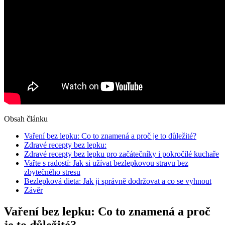
Obsah článku
Vaření ‌bez lepku: Co to znamená a proč​ je⁢ to důležité?
Zdravé recepty bez lepku:
Zdravé recepty bez lepku pro začátečníky i pokročilé kuchaře
Vařte s radostí: Jak si ‌užívat bezlepkovou stravu‌ bez
zbytečného stresu
Bezlepková dieta: Jak⁤ ji správně dodržovat a co se vyhnout
Závěr
Vaření ‌bez lepku: Co to znamená a proč​
je⁢ to důležité?