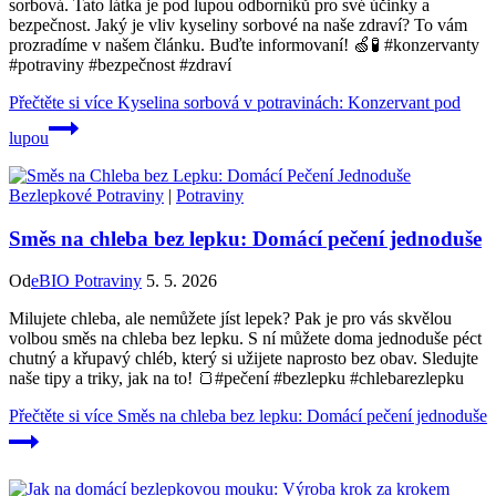
sorbová. Tato látka je pod lupou odborníků pro své účinky a
bezpečnost. Jaký je vliv kyseliny sorbové na naše zdraví? To vám
prozradíme v našem článku. Buďte informovaní! 🍏🧪 #konzervanty
#potraviny #bezpečnost #zdraví
Přečtěte si více
Kyselina sorbová v potravinách: Konzervant pod
lupou
Bezlepkové Potraviny
|
Potraviny
Směs na chleba bez lepku: Domácí pečení jednoduše
Od
eBIO Potraviny
5. 5. 2026
Milujete chleba, ale nemůžete jíst lepek? Pak je pro vás skvělou
volbou směs na chleba bez lepku. S ní můžete doma jednoduše péct
chutný a křupavý chléb, který si užijete naprosto bez obav. Sledujte
naše tipy a triky, jak na to! 🍞#pečení #bezlepku #chlebarezlepku
Přečtěte si více
Směs na chleba bez lepku: Domácí pečení jednoduše