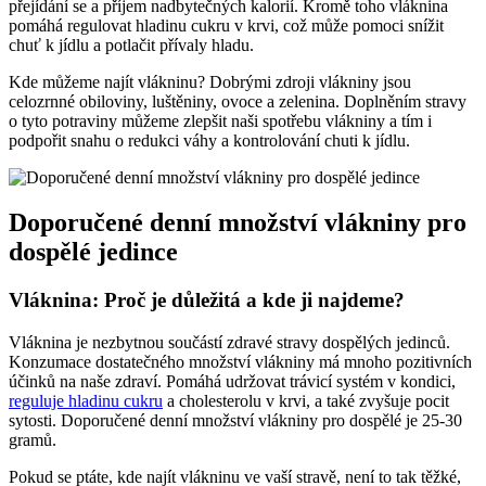
přejídání se a příjem nadbytečných kalorií. Kromě toho vláknina
pomáhá regulovat hladinu cukru v krvi, což může pomoci snížit
chuť k jídlu a potlačit přívaly hladu.
Kde můžeme najít vlákninu? Dobrými zdroji vlákniny jsou
celozrnné obiloviny, luštěniny, ovoce a zelenina. Doplněním stravy
o tyto potraviny můžeme zlepšit naši spotřebu vlákniny a tím i
podpořit snahu o redukci váhy a kontrolování chuti k jídlu.
Doporučené denní množství vlákniny pro
dospělé jedince
Vláknina: Proč je důležitá a kde ji najdeme?
Vláknina je nezbytnou součástí zdravé stravy dospělých jedinců.
Konzumace dostatečného množství vlákniny má mnoho pozitivních
účinků na naše zdraví. Pomáhá udržovat trávicí systém v kondici,
reguluje hladinu cukru
a cholesterolu v krvi, a také zvyšuje pocit
sytosti. Doporučené denní množství vlákniny pro dospělé je 25-30
gramů.
Pokud se ptáte, kde najít vlákninu ve vaší stravě, není to tak těžké,