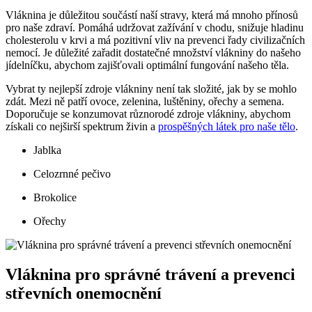
Vláknina je důležitou součástí naší stravy, která má mnoho přínosů
pro naše zdraví. Pomáhá udržovat zažívání v chodu, snižuje hladinu
cholesterolu v krvi a má pozitivní vliv na prevenci řady civilizačních
nemocí. Je důležité zařadit dostatečné množství vlákniny do našeho
jídelníčku, abychom zajišťovali optimální fungování našeho těla.
Vybrat ty nejlepší zdroje vlákniny není tak složité, jak by se mohlo
zdát. Mezi ně patří ovoce, zelenina, luštěniny, ořechy a semena.
Doporučuje se konzumovat různorodé zdroje vlákniny, abychom
získali co nejširší spektrum živin a
prospěšných látek pro naše tělo
.
Jablka
Celozrnné pečivo
Brokolice
Ořechy
Vláknina pro správné trávení a prevenci
střevních onemocnění