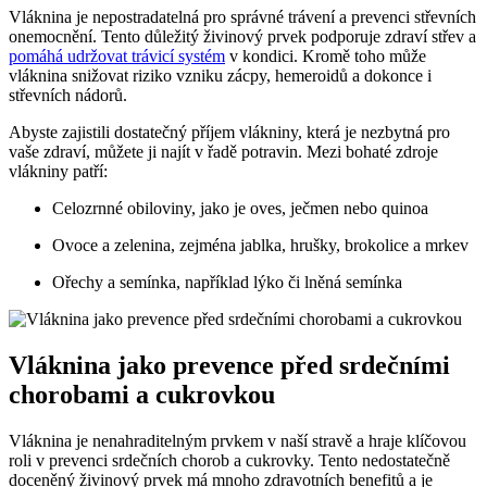
Vláknina je nepostradatelná pro správné trávení a prevenci střevních
onemocnění. Tento důležitý živinový prvek podporuje zdraví střev a
pomáhá udržovat trávicí systém
v kondici. Kromě toho může
vláknina snižovat riziko vzniku zácpy, hemeroidů a dokonce i
střevních nádorů.
Abyste zajistili dostatečný příjem vlákniny, která je nezbytná pro
vaše zdraví, můžete ji najít v řadě potravin. Mezi bohaté zdroje
vlákniny patří:
Celozrnné obiloviny, jako je oves, ječmen nebo quinoa
Ovoce a zelenina, zejména jablka, hrušky, brokolice a mrkev
Ořechy a semínka, například lýko či lněná semínka
Vláknina jako prevence před srdečními
chorobami a cukrovkou
Vláknina je nenahraditelným prvkem v naší stravě a hraje klíčovou
roli v prevenci srdečních chorob a cukrovky. Tento nedostatečně
doceněný živinový prvek má mnoho zdravotních benefitů a je