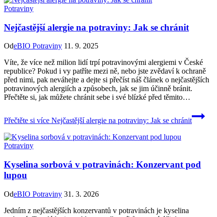
Potraviny
Nejčastější alergie na potraviny: Jak se chránit
Od
eBIO Potraviny
11. 9. 2025
Víte, že více než milion lidí trpí potravinovými alergiemi v České
republice? Pokud i vy patříte mezi ně, nebo jste zvědaví k ochraně
před nimi, pak neváhejte a dejte si přečíst náš článek o nejčastějších
potravinových alergiích a způsobech, jak se jim účinně bránit.
Přečtěte si, jak můžete chránit sebe i své blízké před těmito…
Přečtěte si více
Nejčastější alergie na potraviny: Jak se chránit
Potraviny
Kyselina sorbová v potravinách: Konzervant pod
lupou
Od
eBIO Potraviny
31. 3. 2026
Jedním z nejčastějších konzervantů v potravinách je kyselina