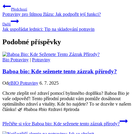
Předchozí
Potraviny pro štítnou žlázu: Jak podpořit její funkci?
Další
Jak uspořádat lednici: Tip na skladování potravin
Podobné příspěvky
Bio Potraviny
|
Potraviny
Baboa bio: Kde seženete tento zázrak přírody?
Od
eBIO Potraviny
6. 7. 2025
Chcete zlepšit své zdraví pomocí bylinného doplňku? Baboa Bio je
vaše odpověď! Tento přírodní produkt vám pomůže dosáhnout
optimálního zdraví a vitality. Kde ho najdete? To se dozvíte v našem
článku! 🌿 #baboa #bio #zdravi #priroda
Přečtěte si více
Baboa bio: Kde seženete tento zázrak přírody?