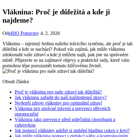
Vláknina: Proč je důležitá a kde ji
najdeme?
Od
eBIO Potraviny
4. 2. 2026
Vláknina – tajemný hrdina našeho trávicího systému, ale proč je tak
důležitá a kde se nachází? Pokud vás zajímá, jak může vláknina
zdokonalit vaše zdraví a kde ji můžete najít, pak jste na správném
místě. Připravte se na zajímavé objevy a praktické rady, které vám
pomohou lépe porozumět tomuto klíčovému živině.
Obsah článku
Proč je vláknina pro naše zdraví tak důležitá?
Jak vlákninu zařadit do naší každodenní stravy?
Nejlepší zdroje vlákniny pro optimální zdraví
Vláknina pro správné trávení a prevenci střevních
onemocnění
Vláknina jako prevence před srdečními chorobami a
cukrovkou
Jak pomocí vlákniny udržet si stabilní hladinu cukru v krvi?
Jak může vláknina pomoci s redukcí váhy a kontrolováním