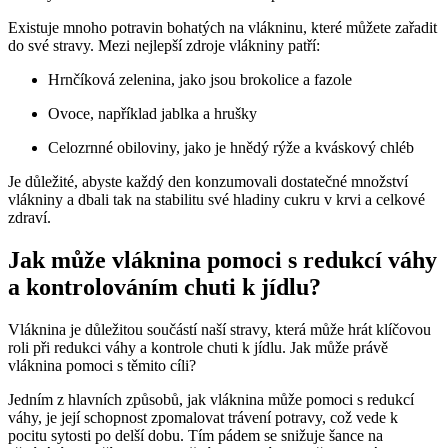
Existuje mnoho potravin bohatých na vlákninu, které můžete zařadit
do své stravy. Mezi nejlepší zdroje vlákniny patří:
Hrnčíková zelenina, jako jsou brokolice a fazole
Ovoce, například jablka a hrušky
Celozrnné obiloviny, jako je hnědý rýže a kváskový chléb
Je důležité, abyste každý den konzumovali dostatečné množství
vlákniny a dbali tak na stabilitu své hladiny cukru v krvi a celkové
zdraví.
Jak může vláknina pomoci s redukcí váhy
a kontrolováním chuti k jídlu?
Vláknina je důležitou součástí naší stravy, která může hrát klíčovou
roli při redukci váhy a kontrole chuti k jídlu. Jak může právě
vláknina pomoci s těmito cíli?
Jedním z hlavních způsobů, jak vláknina může pomoci s redukcí
váhy, je její schopnost zpomalovat trávení potravy, což vede k
pocitu sytosti po delší dobu. Tím pádem se snižuje šance na