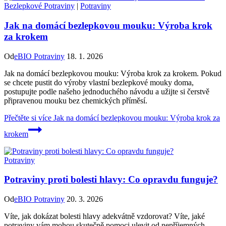
Bezlepkové Potraviny
|
Potraviny
Jak na domácí bezlepkovou mouku: Výroba krok
za krokem
Od
eBIO Potraviny
18. 1. 2026
Jak na domácí bezlepkovou mouku: Výroba krok za krokem. Pokud
se chcete pustit do výroby vlastní bezlepkové mouky doma,
postupujte podle našeho jednoduchého návodu a užijte si čerstvě
připravenou mouku bez chemických příměsí.
Přečtěte si více
Jak na domácí bezlepkovou mouku: Výroba krok za
krokem
Potraviny
Potraviny proti bolesti hlavy: Co opravdu funguje?
Od
eBIO Potraviny
20. 3. 2026
Víte, jak dokázat bolesti hlavy adekvátně vzdorovat? Víte, jaké
potraviny vám mohou skutečně pomoci ulevit od nepříjemných