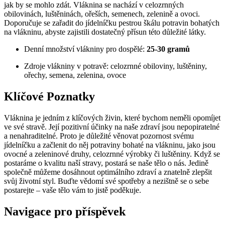
jak by se mohlo zdát. Vláknina se nachází v celozrnných
obilovinách, luštěninách, ořeších, semenech, zelenině a ovoci.
Doporučuje se zařadit do jídelníčku pestrou škálu potravin bohatých
na vlákninu, abyste zajistili dostatečný přísun této důležité látky.
Denní množství vlákniny pro dospělé:
25-30 gramů
Zdroje vlákniny v potravě: celozrnné obiloviny, luštěniny,
ořechy, semena, zelenina, ovoce
Klíčové Poznatky
Vláknina je jedním z klíčových živin, které bychom neměli opomíjet
ve své stravě. Její pozitivní účinky na naše zdraví jsou nepopiratelné
a nenahraditelné. Proto je důležité věnovat pozornost svému
jídelníčku a začlenit do něj potraviny bohaté na vlákninu, jako jsou
ovocné a zeleninové druhy, celozrnné výrobky či luštěniny. Když se
postaráme o kvalitu naší stravy, postará se naše tělo o nás. Jedině
společně můžeme dosáhnout optimálního zdraví a znatelně zlepšit
svůj životní styl. Buďte vědomí své spotřeby a nezištně se o sebe
postarejte – vaše tělo vám to jistě poděkuje.
Navigace pro příspěvek