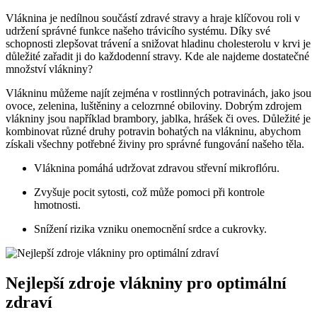
Vláknina je nedílnou součástí zdravé stravy a hraje klíčovou roli v
udržení správné funkce našeho trávicího systému. Díky své
schopnosti zlepšovat trávení a snižovat hladinu cholesterolu v krvi je
důležité zařadit ji do každodenní stravy. Kde ale najdeme dostatečné
množství vlákniny?
Vlákninu můžeme najít zejména v rostlinných potravinách, jako jsou
ovoce, zelenina, luštěniny a celozrnné obiloviny. Dobrým zdrojem
vlákniny jsou například brambory, jablka, hrášek či oves. Důležité je
kombinovat různé druhy potravin bohatých na vlákninu, abychom
získali všechny potřebné živiny pro správné fungování našeho těla.
Vláknina pomáhá udržovat zdravou střevní mikroflóru.
Zvyšuje pocit sytosti, což může pomoci při kontrole
hmotnosti.
Snížení rizika vzniku onemocnění srdce a cukrovky.
Nejlepší zdroje vlákniny pro optimální
zdraví