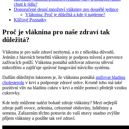
chuti k jídlu?
Doporučené denní množství vlákniny pro dospělé jedince
Vláknina: Proč je důležitá a kde ji najdeme?
Klíčové Poznatky
Proč je vláknina pro naše zdraví tak
důležitá?
Vláknina je pro naše zdraví nezbytná, a to z několika důvodů.
Jedním z hlavních benefitů vlákniny je podpora trávení a prevence
zažívacích potíží. Vláknina pomáhá udržovat zdravou střevní
mikroflóru a zajišťuje správné fungování trávicího systému.
Dalším důležitým faktorem je, že vláknina pomáhá
snižovat hladinu
cholesterolu
v krvi a podporuje zdravé srdce. Kromě toho má také
pozitivní vliv na hladinu cukru v krvi a může pomoci předejít vzniku
cukrovky.
Kde tedy můžeme nalézt bohaté zdroje vlákniny? Mezi nejlepší
zdroje patří ovoce, zelenina, celozrnné obiloviny, luštěniny a
semena. Zařazením těchto potravin do vaší stravy snadno zvýšíte
příjem vlákniny a posílíte tak své zdraví.