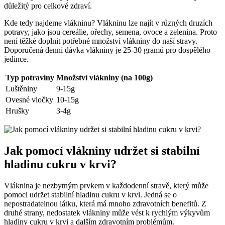
důležitý pro celkové zdraví.
Kde tedy najdeme vlákninu? Vlákninu lze najít v různých druzích
potravy, jako jsou cereálie, ořechy, semena, ovoce a zelenina. Proto
není těžké doplnit potřebné množství vlákniny do naší stravy.
Doporučená denní dávka vlákniny je 25-30 gramů pro dospělého
jedince.
Typ potraviny
Množství vlákniny (na 100g)
Luštěniny
9-15g
Ovesné vločky
10-15g
Hrušky
3-4g
Jak pomocí vlákniny udržet si stabilní
hladinu cukru v krvi?
Vláknina je nezbytným prvkem v každodenní stravě, který může
pomoci udržet stabilní hladinu cukru v krvi. Jedná se o
nepostradatelnou látku, která má mnoho zdravotních benefitů. Z
druhé strany, nedostatek vlákniny může vést k rychlým výkyvům
hladiny cukru v krvi a dalším zdravotním problémům.