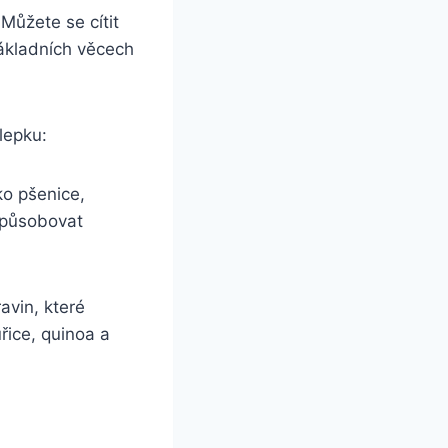
Můžete se cítit
základních věcech
lepku:
ko pšenice,
 způsobovat
avin, které
řice, quinoa a