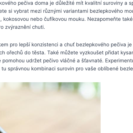
kového pečiva doma je důležité mít kvalitní suroviny a s
te si vybrat mezi různými variantami bezlepkového mou
u, kokosovou nebo čufíkovou mouku. Nezapomeňte také n
ro zvýraznění chuti.
em pro lepší konzistenci a chuť bezlepkového pečiva je
ch ořechů do těsta. Také můžete vyzkoušet přidat kys
ré pomohou udržet pečivo vláčné a šťavnaté. Experiment
e tu správnou kombinaci surovin pro vaše oblíbené bezl