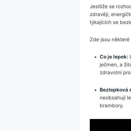
Jestliže se rozho
zdravěji, energič
týkajících se bez
Zde jsou některé 
Co je lepek:
L
ječmen, a žit
zdravotní pr
Bezlepková s
neobsahují le
brambory.