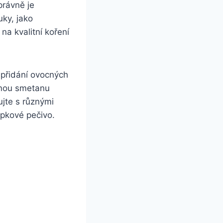
právně je
ky, jako
a kvalitní koření
 přidání ovocných
anou smetanu
ujte s různými
epkové pečivo.