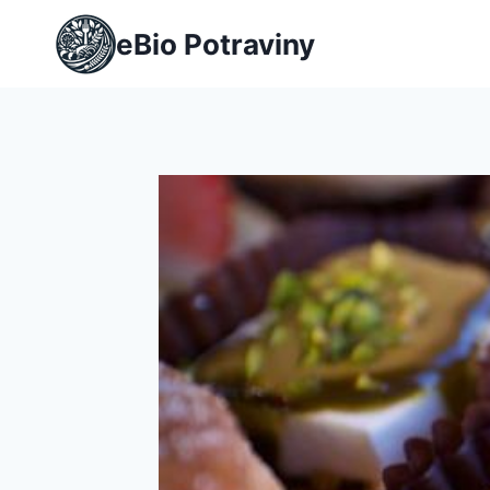
Přeskočit
eBio Potraviny
na
obsah