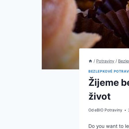
/
Potraviny
/
Bezle
BEZLEPKOVÉ POTRAV
Žijeme b
život
Od
eBIO Potraviny
Do you want to le