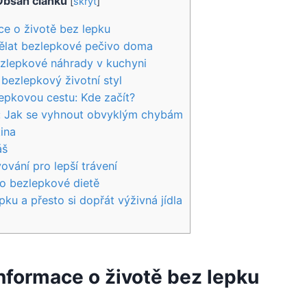
Obsah článku
[
skrýt
]
ce o životě bez lepku
dělat bezlepkové pečivo doma
ezlepkové náhrady v kuchyni
 bezlepkový životní styl
epkovou cestu: Kde začít?
i: Jak se vyhnout obvyklým chybám
tina
áš
ování pro lepší trávení
o bezlepkové dietě
epku a přesto si dopřát výživná jídla
nformace o životě bez lepku