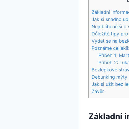
Základní informa
Jak si snadno u
Nejoblíbenější b
Důležité tipy pro
Vydat se na bezl
Poznáme celiaki
Příběh 1: Mar
Příběh 2: Luk
Bezlepkové strav
Debunking mýty 
Jak si užít bez l
Závěr
Základní i