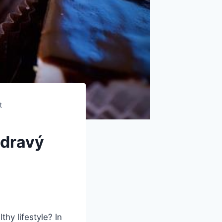
t
zdravý
hy lifestyle? In