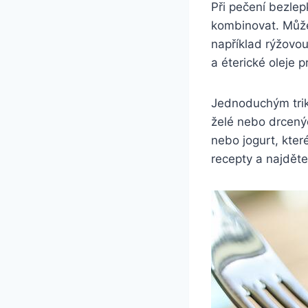
Při pečení bezlep
kombinovat. Může
například rýžovo
a éterické oleje p
Jednoduchým trik
želé nebo drcený
nebo jogurt, kte
recepty a najdět