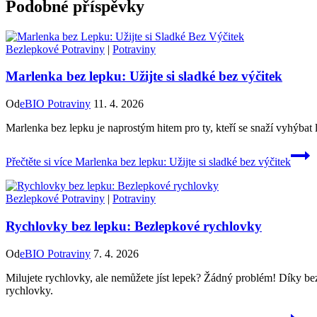
Podobné příspěvky
Bezlepkové Potraviny
|
Potraviny
Marlenka bez lepku: Užijte si sladké bez výčitek
Od
eBIO Potraviny
11. 4. 2026
Marlenka bez lepku je naprostým hitem pro ty, kteří se snaží vyhýbat
Přečtěte si více
Marlenka bez lepku: Užijte si sladké bez výčitek
Bezlepkové Potraviny
|
Potraviny
Rychlovky bez lepku: Bezlepkové rychlovky
Od
eBIO Potraviny
7. 4. 2026
Milujete rychlovky, ale nemůžete jíst lepek? Žádný problém! Díky be
rychlovky.