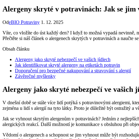
Alergeny skryté v potravinách: Jak se jim
Od
eBIO Potraviny
1. 12. 2025
Víte, co vložíte do úst každý den? I když to možná vypadá nevinně, m
Přečtěte si náš článek o alergenech skrytých v potravinách a naučte se
Obsah článku
Alergeny jako skryté nebezpečí ve vašich jídlech
Jak identifikovat skryté alergeny na etiketách potravin
Doporučení pro bezpečné nakupování a stravování s alergií
Závěrečné myšlenky
Alergeny jako skryté nebezpečí ve vašich j
V dnešní době se stále více lidí potýká s potravinovými alergiemi, kt
zejména u lidí s alergií na tyto látky. Proto je důležité být ostražitý a
Jak se vyhnout skrytým alergenům v potravinách? Jedním z nejlepších z
alergických reakcí. Další možností je komunikace s obsluhou při obj
Vědomí o alergenech a schopnost se jim vyhnout může být rozhodující