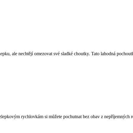
 lepku, ale nechtějí omezovat své sladké choutky. Tato lahodná pochout
zlepkovým rychlovkám si můžete pochutnat bez obav z nepříjemných rea