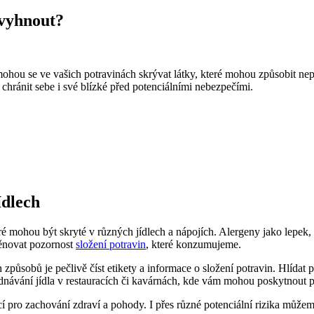
 vyhnout?
ohou se ve vašich potravinách skrývat látky, které mohou způsobit nepř
 chránit sebe i své blízké před potenciálními nebezpečími.
ídlech
eré mohou být skryté v různých jídlech a nápojích. Alergeny jako lepek,
 věnovat pozornost
složení potravin
, které konzumujeme.
působů je pečlivě číst etikety a informace o složení potravin. Hlídat 
ednávání jídla v restauracích či kavárnách, kde vám mohou poskytnout
 pro zachování zdraví a pohody. I přes různé potenciální rizika můžem