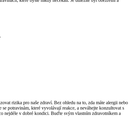
avinách, které byste nikdy nečekali. Je důležité být obezřetní a
.
zovat rizika pro naše zdraví. Bez ohledu na to, zda máte alergii nebo
e se potravinám, které vyvolávají reakce, a neváhejte konzultovat s
co nejdéle v dobré kondici. Buďte svým vlastním zdravotníkem a