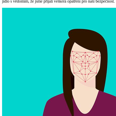
jídlo s vědomím, že jsme přijali veškerá opatření pro naši bezpečnost.