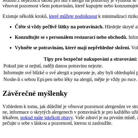
Jedním z nejtěžších úkolů pro lidi s alergií na potraviny je vyhnout s
věnovat pozornost všem potravinám, které kupujete nebo konzumujet
Existuje několik kroků,
které můžete podniknout
k minimalizaci rizik
Čtěte si vždy pečlivě štítky na potravinách.
Hledejte skryté a
Konzultujte se s personálem restaurací nebo obchodů.
Infor
Vyhněte se potravinám, které mají nepřehledné složení.
Vol
Tipy pro bezpečné nakupování a stravování:
Pokud jste si nejistí, raději danou potravinu nejezte.
Informujte své blízké o své alergii a poproste je, aby byli ohleduplní 
Nosíte-li s sebou Epi-pen nebo léky na alergii, mějte je vždy po ruce.
Závěrečné myšlenky
Vzhledem k tomu, jak důležité je věnovat pozornost alergenům ve str
ne, informace o skrytých alergenech v potravinách je pro každého užite
lékařem,
pokud máte jakékoli obavy
. Vaše zdraví je na prvním místě
pečujte o sebe s láskou a pozorností, kterou si zasloužíte.