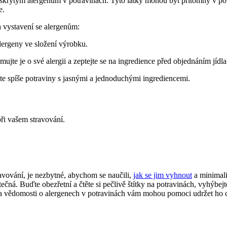
e skrytým alergenům v potravinách. Tyto látky mohou být přítomny v potr
e.
a vystavení se alergenům:
lergeny ve složení výrobku.
mujte je o své alergii a zeptejte se na ingredience před objednáním jídla
te spíše potraviny s jasnými a jednoduchými ingrediencemi.
při vašem stravování.
avování, je nezbytné, abychom se naučili,
jak se jim vyhnout
a minimali
čná. Buďte obezřetní a čtěte si pečlivě štítky na potravinách, vyhýbejt
, a vědomosti o alergenech v potravinách vám mohou pomoci udržet ho 