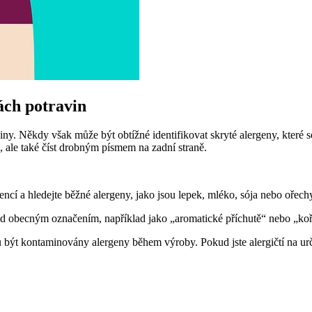
tách potravin
aviny. Někdy však může být obtížné identifikovat skryté alergeny, které 
, ale také číst drobným písmem na zadní straně.
encí a hledejte běžné alergeny, jako jsou lepek, mléko, sója nebo ořech
od obecným označením, například jako „aromatické příchutě“ nebo „koře
být kontaminovány alergeny během výroby. Pokud jste alergičtí na urč