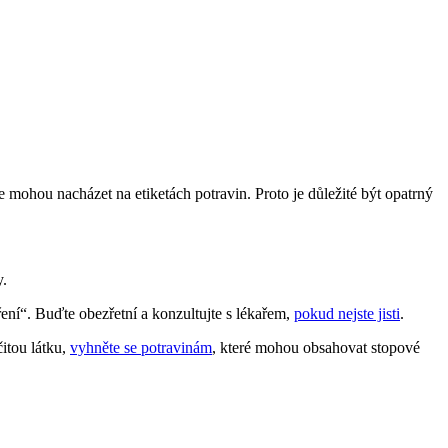
se mohou nacházet na etiketách potravin. Proto je důležité být opatrný
y.
ní“. Buďte obezřetní a konzultujte s lékařem,
pokud nejste jisti
.
itou látku,
vyhněte se potravinám
, které mohou obsahovat stopové