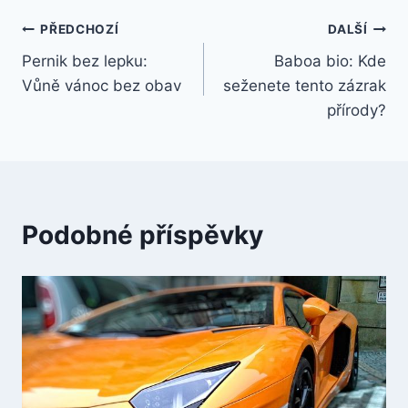
Navigace
PŘEDCHOZÍ
DALŠÍ
Pernik bez lepku:
Baboa bio: Kde
pro
Vůně vánoc bez obav
seženete tento zázrak
příspěvek
přírody?
Podobné příspěvky