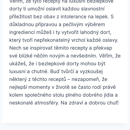
Věřím, že tyto recepty na luxusní bezlepkové
dorty ti umožní oslavit každou slavnostní
příležitost bez obav z intolerance na lepek. S
důkladnou přípravou a pečlivým výběrem
ingrediencí můžeš i ty vytvořit lahodný dort,
který tvoří nepřekonatelný vrchol každé oslavy.
Nech se inspirovat těmito recepty a překvap
své blízké něčím novým a nevšedním. Věřím, že
ukážeš, že i bezlepkové dorty mohou být
luxusní a chutné. Buď tvůrčí a vyzkoušej
některý z těchto receptů – nezapomeň, že
nejlepší momenty v životě se často rodí právě
kolem společného stolu plného dobrého jídla a
neskonalé atmosféry. Na zdraví a dobrou chuť!