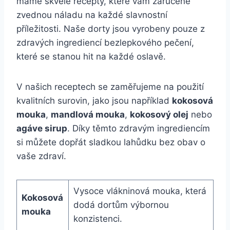
máme skvělé recepty, které vám zaručeně
zvednou náladu na každé slavnostní
příležitosti. Naše dorty jsou vyrobeny pouze z
zdravých ingrediencí bezlepkového pečení,
které se stanou hit na každé oslavě.
V našich receptech se zaměřujeme na použití
kvalitních surovin, jako jsou například
kokosová
mouka
,
mandlová mouka
,
kokosový olej
nebo
agáve sirup
. Díky těmto zdravým ingrediencím
si můžete dopřát sladkou lahůdku bez obav o
vaše zdraví.
Vysoce vlákninová mouka, která
Kokosová
dodá dortům výbornou
mouka
konzistenci.