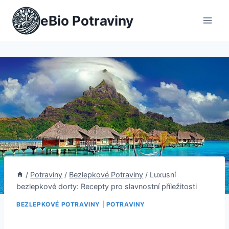
Přeskočit
eBio Potraviny
na
obsah
/
Potraviny
/
Bezlepkové Potraviny
/
Luxusní
bezlepkové dorty: Recepty pro slavnostní příležitosti
BEZLEPKOVÉ POTRAVINY
|
POTRAVINY