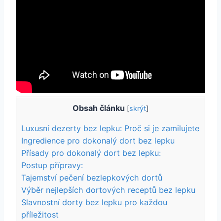
Obsah článku
[
skrýt
]
Luxusní dezerty bez lepku: Proč si je zamilujete
Ingredience pro dokonalý dort bez lepku
Přísady pro dokonalý dort bez lepku:
Postup přípravy:
Tajemství pečení bezlepkových dortů
Výběr nejlepších dortových receptů bez lepku
Slavnostní dorty bez lepku pro každou
příležitost