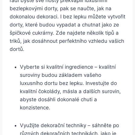
rádi byste své hosty překvapili luxusními
bezlepkovými dorty, pak se naučte, jak na
dokonalou dekoraci. I bez lepku můžete vytvořit
dorty, které budou vypadat a chutnat jako ze
špičkové cukrárny. Zde najdete několik tipů a
triků, jak dosáhnout perfektního vzhledu vašich
dortů.
Vyberte si kvalitní ingredience – kvalitní
suroviny budou základem vašeho
luxusního dortu bez lepku. Investujte do
kvalitní čokolády, másla a dalších surovin,
abyste dosáhli dokonalé chuti a
konzistence.
Využijte dekorační techniky – sáhněte po
různých dekoračních technikách, jako je