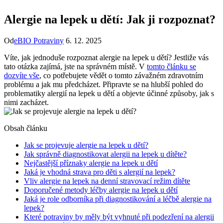
Alergie na lepek u dětí: Jak ji rozpoznat?
Od
eBIO Potraviny
6. 12. 2025
Víte, jak jednoduše rozpoznat alergie na lepek u dětí? Jestliže vás
tato otázka zajímá, jste na správném místě. V
tomto článku se
dozvíte vše
, co potřebujete vědět o tomto závažném zdravotním
problému a jak mu předcházet. Připravte se na hlubší pohled do
problematiky alergií na lepek u dětí a objevte účinné způsoby, jak s
nimi zacházet.
Obsah článku
Jak se projevuje alergie na lepek u dětí?
Jak správně diagnostikovat alergii na lepek u dítěte?
Nejčastější příznaky alergie na lepek u dětí
Jaká je vhodná strava pro děti s alergií na lepek?
Vliv alergie na lepek na denní stravovací režim dítěte
Doporučené metody léčby alergie na lepek u dětí
Jaká je role odborníka při diagnostikování a léčbě alergie na
lepek?
Které potraviny by měly být vyhnuté při podezření na alergii