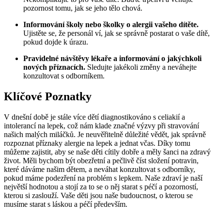
pozornost tomu, jak se jeho tělo chová.
Informování školy nebo školky o alergii vašeho dítěte.
Ujistěte se, že personál ví, jak se správně postarat o vaše dítě,
pokud dojde k úrazu.
Pravidelné návštěvy lékaře a informování o jakýchkoli
nových příznacích.
Sledujte jakékoli změny a neváhejte
konzultovat s odborníkem.
Klíčové Poznatky
V dnešní době je stále více dětí diagnostikováno s celiakií a
intolerancí na lepek, což nám klade značné výzvy při stravování
našich malých miláčků. Je neuvěřitelně důležité vědět, jak správně
rozpoznat příznaky alergie na lepek a jednat včas. Díky tomu
můžeme zajistit, aby se naše děti cítily dobře a měly šanci na zdravý
život. Měli bychom být obezřetní a pečlivě číst složení potravin,
které dáváme našim dětem, a neváhat konzultovat s odborníky,
pokud máme podezření na problém s lepkem. Naše zdraví je naší
největší hodnotou a stojí za to se o něj starat s péčí a pozorností,
kterou si zaslouží. Vaše děti jsou naše budoucnost, o kterou se
musíme starat s láskou a péčí především.