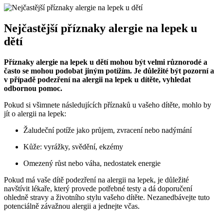
Nejčastější příznaky alergie na lepek u
dětí
Příznaky alergie na lepek u dětí mohou být velmi různorodé a
často se mohou podobat jiným potížím. Je důležité být pozorní a
v případě podezření na alergii na lepek u dítěte, vyhledat
odbornou pomoc.
Pokud si všimnete následujících příznaků u vašeho dítěte, mohlo by
jít o alergii na lepek:
Žaludeční potíže jako průjem, zvracení nebo nadýmání
Kůže: vyrážky, svědění, ekzémy
Omezený růst nebo váha, nedostatek energie
Pokud má vaše dítě podezření na alergii na lepek, je důležité
navštívit lékaře, který provede potřebné testy a dá doporučení
ohledně stravy a životního stylu vašeho dítěte. Nezanedbávejte tuto
potenciálně závažnou alergii a jednejte včas.