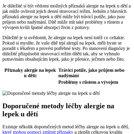
Je důležité si být vědomi možných příznaků alergie na lepek u dětí a
jak může ovlivnit jejich denní stravovací režim. Jedním z hlavních
příznaků alergie na lepek u dětí může být trávicí potíže, jako jsou
průjem nebo nadýmání. Dítě může mít také problémy s růstem a
vývojem kvůli špatné absorpci živin z potravy.
Důležité je si uvědomit, že alergie na lepek není totéž co celiakie.
Pokud si myslíte, že vaše dítě trpí alergií na lepek, měli byste se
poradit s lékařem a provést potřebné testy. Po stanovení diagnózy je
důležité přizpůsobit stravovací režim dítěti tak, aby se vyhnulo
potravinám obsahujícím lepek, jako je pšenice, ječmen nebo žito.
Příznaky alergie na lepek
Trávicí potíže, jako průjem nebo
u dětí:
nadýmání
Problémy s růstem a vývojem
Doporučené metody léčby alergie na
lepek u dětí
Existuje několik doporučených metod léčby alergie na lepek u dětí,
které mohou pomoci zmírnit příznaky
a zlepšit celkovou kvalitu