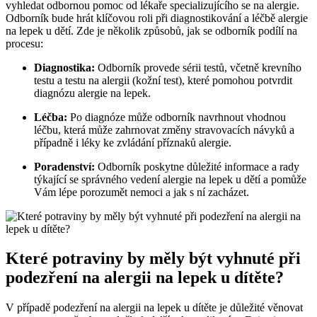
vyhledat odbornou pomoc od lékaře specializujícího se na alergie.
Odborník bude hrát klíčovou roli při diagnostikování a léčbě alergie
na lepek u dětí. Zde je několik způsobů, jak se odborník podílí na
procesu:
Diagnostika:
Odborník provede sérii testů, včetně krevního
testu a testu na alergii (kožní test), které pomohou potvrdit
diagnózu alergie na lepek.
Léčba:
Po diagnóze může odborník navrhnout vhodnou
léčbu, která může zahrnovat změny stravovacích návyků a
případně i léky ke zvládání příznaků alergie.
Poradenství:
Odborník poskytne důležité informace a rady
týkající se správného vedení alergie na lepek u dětí a pomůže
Vám lépe porozumět nemoci a jak s ní zacházet.
Které potraviny by měly být vyhnuté při
podezření na alergii na lepek u dítěte?
V případě podezření na alergii na lepek u dítěte je důležité věnovat