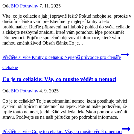
Od
eBIO Potraviny
7. 11. 2025
Víte, co je celiacie a jak ji správně řešit? Pokud nebojte se, ‌protože v
dnešním článku vám představíme ty nejlepší knihy o této
problematice. Buďte připraveni na‌ hluboký pohled do světa celiakie
a získejte nezbytné znalosti,‍ které vám pomohou lépe ​porozumět
této nemoci. Pojďme​ společně objevovat informace, které vám
mohou změnit život! Obsah článkuCo je…
Přečtěte si více
Knihy o celiakii: Nejlepší průvodce pro čtenáře
Celiakie
Co je to celiakie: Vše, co musíte vědět o nemoci
Od
eBIO Potraviny
4. 9. 2025
Co je to celiakie? To je autoimunitní nemoc, která postihuje trávicí
systém lidí trpících intolerancí na lepek. Pokud máte podezření, že
trpíte touto nemocí, je důležité vyhledat lékařskou pomoc a změnit
stravu. Podívejte se na naši příručku pro podrobné informace.
Přečtěte si více
Co je to celiakie: Vše, co musíte vědět o nemoci