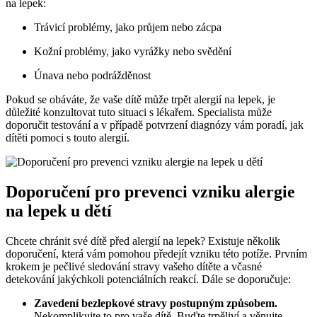
na lepek:
Trávicí problémy, jako průjem nebo zácpa
Kožní problémy, jako vyrážky nebo svědění
Únava nebo podrážděnost
Pokud se obáváte, že vaše dítě může trpět alergií na lepek, je
důležité konzultovat tuto situaci s lékařem. Specialista může
doporučit testování a v případě potvrzení diagnózy vám poradí, jak
dítěti pomoci s touto alergií.
Doporučení pro prevenci vzniku alergie
na lepek u dětí
Chcete chránit své dítě před alergií na lepek? Existuje několik
doporučení, která vám pomohou předejít vzniku této potíže. Prvním
krokem je pečlivé sledování stravy vašeho dítěte a včasné
detekování jakýchkoli potenciálních reakcí. Dále se doporučuje:
Zavedení bezlepkové stravy postupným způsobem.
Nekomplikujte to pro vaše dítě. Buďte trpěliví a věnujte