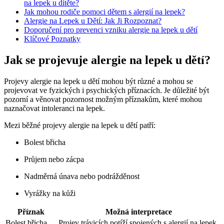
na lepek u dítěte?
Jak mohou rodiče pomoci dětem s alergií na lepek?
Alergie na Lepek u Dětí: Jak Ji Rozpoznat?
Doporučení pro prevenci vzniku alergie na lepek u dětí
Klíčové Poznatky
Jak se projevuje alergie na lepek u dětí?
Projevy alergie na lepek u dětí mohou být různé a mohou se
projevovat ve fyzických i psychických příznacích. Je důležité být
pozorní a věnovat pozornost možným příznakům, které mohou
naznačovat intoleranci na lepek.
Mezi běžné projevy alergie na lepek u dětí patří:
Bolest břicha
Průjem nebo zácpa
Nadměrná únava nebo podrážděnost
Vyrážky na kůži
Příznak
Možná interpretace
Bolest břicha
Projev trávicích potíží spojených s alergií na lepek.