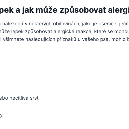
epek a jak může způsobovat alerg
a nalezená v některých obilovinách, jako je pšenice, ječm
může lepek způsobovat alergické reakce, které se mohou
 všimnete následujících příznaků u vašeho psa, mohlo by 
bo necitlivá srst
ty