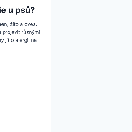
ie u psů?
en, žito a oves.
 projevit různými
jít o alergii na