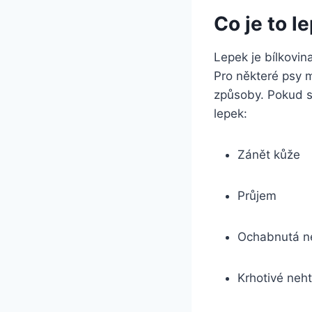
Co je to l
Lepek je bílkovin
Pro některé psy 
způsoby. Pokud si
lepek:
Zánět kůže
Průjem
Ochabnutá ne
Krhotivé neh