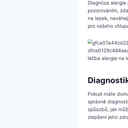
Diagnóza alergie 
pozorováním, zda 
na lepek, neváhe
pro vašeho chlupa
léčba alergie na 
Diagnostik
Pokud máte doma p
správně diagnosti
způsobů, jak může
zlepšení jeho zdra