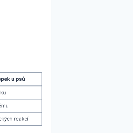
epek u psů
čku
tému
ckých reakcí