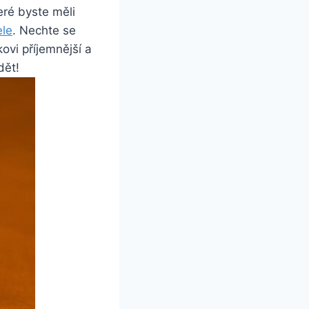
eré byste měli
ele
. Nechte se
ovi příjemnější a
dět!