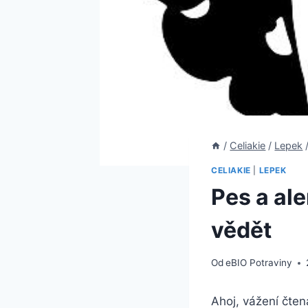
/
Celiakie
/
Lepek
CELIAKIE
|
LEPEK
Pes a ale
vědět
Od
eBIO Potraviny
Ahoj, vážení čtená