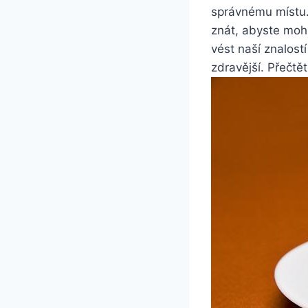
správnému místu. 
znát, abyste moh
vést naší znalost
zdravější. Přečtět