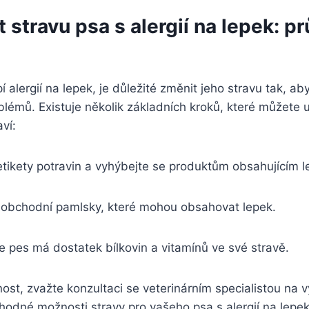
 stravu psa s alergií na lepek: p
 alergií na lepek, je důležité změnit jeho stravu tak, ab
blémů. Existuje několik základních kroků, které můžete 
ví:
etikety potravin a vyhýbejte se produktům obsahujícím l
 obchodní pamlsky, které mohou obsahovat lepek.
že pes má dostatek bílkovin a vitamínů ve své stravě.
nost, zvažte konzultaci se veterinárním specialistou na 
hodné možnosti stravy pro vašeho psa s alergií na lepe