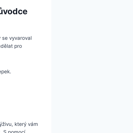
růvodce
y se vyvaroval
udělat pro
epek.
výživu, který vám
k. S pomocí