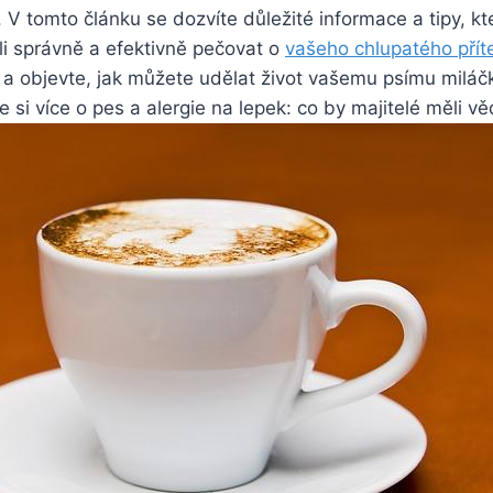
V tomto článku se dozvíte důležité informace a tipy, kt
li správně a efektivně pečovat o
vašeho chlupatého přít
í a objevte, jak můžete udělat život vašemu psímu miláčk
e si více o pes a alergie na lepek: co by majitelé měli vě