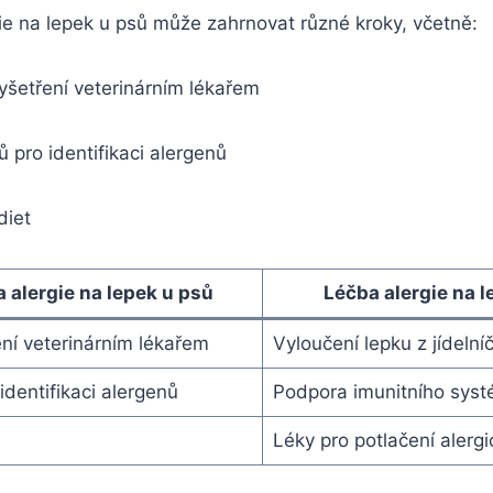
ie na lepek u psů může zahrnovat různé kroky, včetně:
šetření veterinárním lékařem
ů pro identifikaci alergenů
diet
 alergie na lepek u psů
Léčba alergie na l
ení veterinárním lékařem
Vyloučení lepku z jídelní
identifikaci alergenů
Podpora imunitního sys
Léky pro potlačení alergi