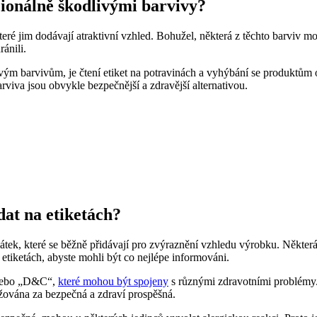
cionálně škodlivými barvivy?
ré jim dodávají atraktivní vzhled. Bohužel, některá z těchto barviv moh
ánili.
vým barvivům, je čtení etiket na potravinách a vyhýbání se produktům o
arviva jsou obvykle bezpečnější a zdravější alternativou.
at na etiketách?
átek, které se běžně přidávají pro zvýraznění vzhledu výrobku. Někter
etiketách, abyste mohli být co nejlépe informováni.
 nebo „D&C“,
které mohou být spojeny
s různými zdravotními problémy.
ažována za bezpečná a zdraví prospěšná.