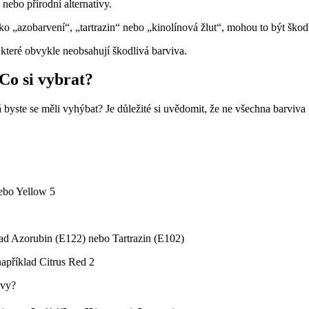
nebo přírodní alternativy.
o „azobarvení“, „tartrazin“ nebo „kinolínová žlut“, mohou to být škodl
které obvykle neobsahují škodlivá barviva.
Co si vybrat?
á byste se měli vyhýbat? Je důležité si uvědomit, že ne všechna barviv
ebo Yellow 5
lad Azorubin (E122) nebo Tartrazin (E102)
apříklad Citrus Red 2