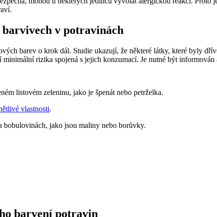
 bezpečná, mohou u některých jedinců vyvolat alergickou reakci. Proto j
aví.
 barvivech v potravinách
ých barev o krok dál. Studie ukazují, že některé látky, které byly dř
jí minimální rizika spojená s jejich konzumací. Je nutné být informová
eném listovém zeleninu, jako je špenát nebo petrželka.
ětlivé vlastnosti
.
 a bobulovinách, jako jsou maliny nebo borůvky.
ého barvení potravin