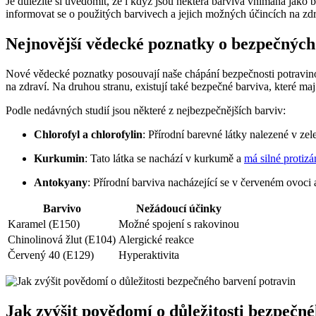
Je důležité si uvědomit, že i když jsou některá barviva vnímána jako
informovat se o použitých barvivech a jejich možných účincích na zdr
Nejnovější vědecké poznatky o bezpečných
Nové vědecké poznatky posouvají naše chápání bezpečnosti potravinov
na zdraví. Na druhou stranu, existují také bezpečné barviva, které ma
Podle nedávných studií jsou některé z nejbezpečnějších barviv:
Chlorofyl a chlorofylin
: Přírodní barevné látky nalezené v zel
Kurkumin
: Tato látka se nachází v kurkumě a
má silné protizán
Antokyany
: Přírodní barviva nacházející se v červeném ovoci
Barvivo
Nežádoucí účinky
Karamel (E150)
Možné spojení s rakovinou
Chinolinová žlut (E104)
Alergické reakce
Červený 40 (E129)
Hyperaktivita
Jak zvýšit povědomí o důležitosti bezpečn