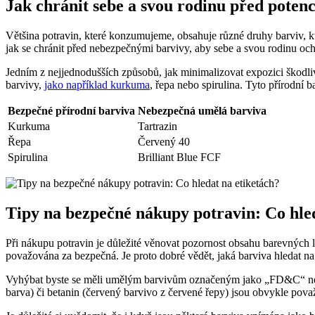
Jak chránit sebe a svou rodinu před poten
Většina potravin, které konzumujeme, obsahuje různé druhy barviv, kte
jak se chránit před nebezpečnými barvivy, aby sebe a svou rodinu ochr
Jedním z nejjednodušších způsobů, jak minimalizovat expozici škodli
barvivy,
jako například kurkuma
, řepa nebo spirulina. Tyto přírodní b
Bezpečné přírodní barviva
Nebezpečná umělá barviva
Kurkuma
Tartrazin
Řepa
Červený 40
Spirulina
Brilliant Blue FCF
Tipy na bezpečné nákupy potravin: Co hled
Při nákupu potravin je důležité věnovat pozornost obsahu barevných l
považována za bezpečná. Je proto dobré vědět, jaká barviva hledat na 
Vyhýbat byste se měli umělým barvivům označeným jako „FD&C“
barva) či betanin (červený barvivo z červené řepy) jsou obvykle pov