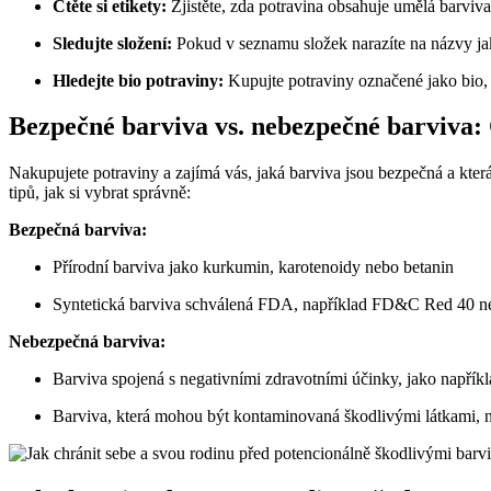
Čtěte si etikety:
Zjistěte, zda potravina obsahuje umělá barviva 
Sledujte složení:
Pokud v seznamu složek narazíte na názvy jak
Hledejte bio potraviny:
Kupujte potraviny označené jako bio, 
Bezpečné barviva vs. nebezpečné barviva: 
Nakupujete potraviny a zajímá vás, jaká barviva jsou bezpečná a kter
tipů, jak si vybrat správně:
Bezpečná barviva:
Přírodní barviva jako kurkumin, karotenoidy nebo betanin
Syntetická barviva schválená FDA, například FD&C Red 40 n
Nebezpečná barviva:
Barviva spojená s negativními zdravotními účinky, jako napřík
Barviva, která mohou být kontaminovaná škodlivými látkami, n