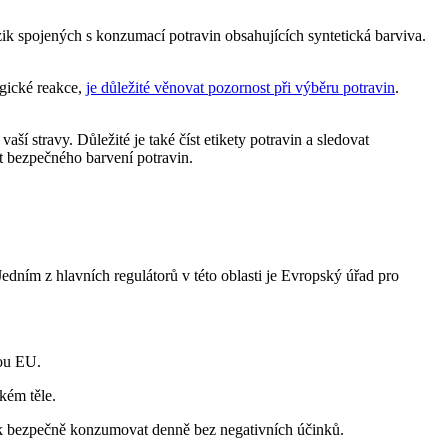
izik spojených s konzumací potravin obsahujících syntetická barviva.
rgické reakce,
je důležité věnovat pozornost při výběru potravin
.
í stravy. Důležité je také číst etikety potravin a sledovat
t bezpečného barvení potravin.
edním z hlavních regulátorů v této oblasti je Evropský úřad pro
vou EU.
kém těle.
ěk bezpečně konzumovat denně bez negativních účinků.