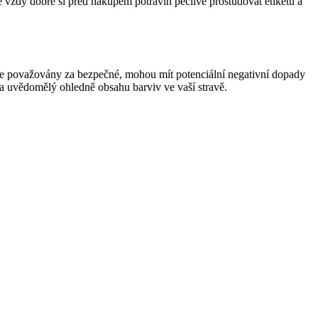
e vždy dobré si před nákupem potravin pečlivě prostudovat etiketu a
íve považovány za bezpečné, mohou mít potenciální negativní dopady
n a uvědomělý ohledně obsahu barviv ve vaší stravě.