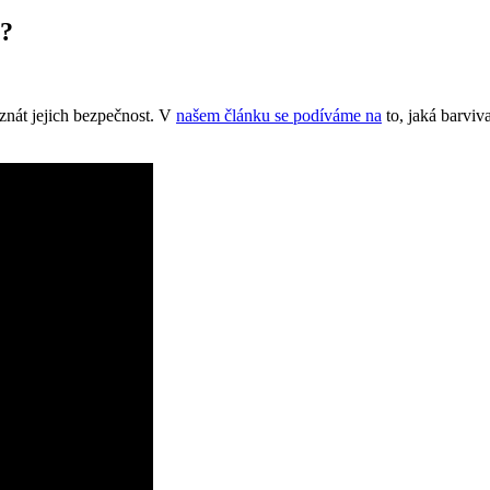
é?
 znát jejich bezpečnost. V
našem článku se podíváme na
to, jaká barviva