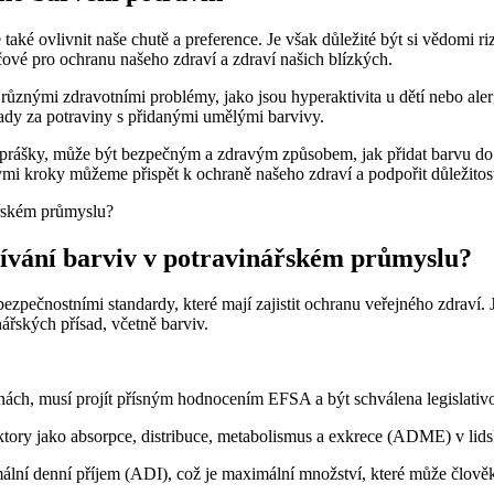
 také ovlivnit naše chutě a preference. Je však důležité být si vědomi r
čové pro ochranu našeho zdraví a zdraví našich blízkých.
různými zdravotními problémy, jako jsou hyperaktivita u dětí nebo ale
rady za potraviny s přidanými umělými barvivy.
prášky, může být bezpečným a zdravým způsobem, jak přidat barvu do vaš
i kroky můžeme přispět k ochraně našeho zdraví a podpořit důležitos
žívání barviv v potravinářském průmyslu?
pečnostními standardy, které mají zajistit ochranu veřejného zdraví. J
ářských přísad, včetně barviv.
vinách, musí projít přísným hodnocením EFSA a být schválena legislati
ktory jako absorpce, distribuce, metabolismus a exkrece (ADME) v lids
lní denní příjem (ADI), což je maximální množství, které může člov