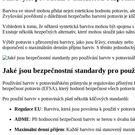
Barviva ve stravě mohou přidat nejen estetickou hodnotu potravin, ale
Zvyšování povědomí o důležitosti bezpečného barvení potravin je klí
Vzhledem k tomu, že některá syntetická barviva mohou být spojena s 
Existuje několik bezpečných alternativ, které mohou sloužit jako náh
Výběr potravin s přirozenými barvivy, jako jsou šťávy, extrakty nebo 
doporučení o maximálním denním příjmu barviv. S těmito jednoduchým
Jaké jsou bezpečnostní standardy pro pou
Používání barviv v potravinářském průmyslu je regulováno přísnými bez
bezpečnost potravin (EFSA), který hodnotí bezpečnost všech potravin
Pro použití barviv v potravinách platí několik klíčových standardů:
Regulace EU
: Barviva, která jsou povolena k použití v potra
ADME
: Při hodnocení bezpečnosti barviv se berou v úvahu fa
Maximální denní příjem
: Každé barvivo má stanovený maximá