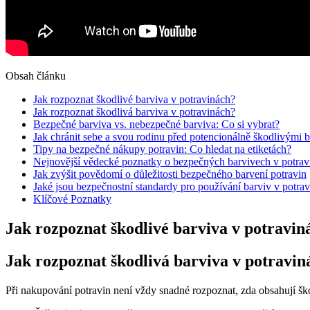
Obsah článku
Jak rozpoznat škodlivé barviva v potravinách?
Jak rozpoznat škodlivá barviva v potravinách?
Bezpečné barviva vs. nebezpečné barviva: Co si vybrat?
Jak chránit sebe a svou rodinu před potencionálně škodlivými 
Tipy na bezpečné nákupy potravin: Co hledat na etiketách?
Nejnovější vědecké poznatky o bezpečných barvivech v potrav
Jak zvýšit povědomí o důležitosti bezpečného barvení potravin
Jaké jsou bezpečnostní standardy pro používání barviv v potr
Klíčové Poznatky
Jak rozpoznat škodlivé barviva v potravin
Jak rozpoznat škodlivá barviva v potravin
Při nakupování potravin není vždy snadné rozpoznat, zda obsahují šk