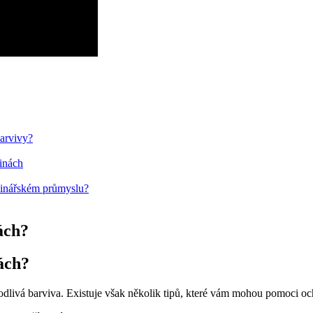
barvivy?
inách
avinářském průmyslu?
ách?
ách?
odlivá barviva. Existuje však několik tipů, které vám mohou pomoci och