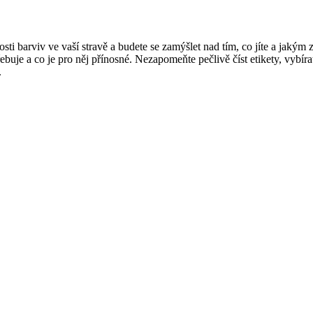
sti barviv ve vaší stravě a budete se zamýšlet nad tím, co jíte a jakým
je a co je pro něj přínosné. Nezapomeňte pečlivě číst etikety, vybírat 
.