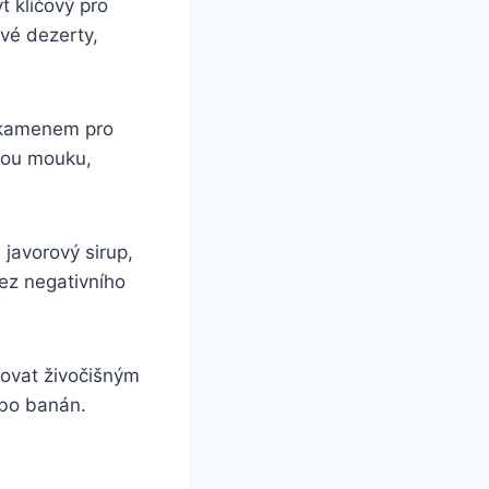
 klíčový pro
vé dezerty,
m kamenem pro
vou mouku,
 javorový sirup,
ez negativního
rovat živočišným
ebo banán.