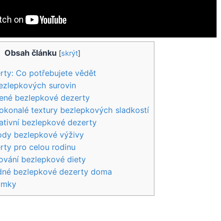
Obsah článku
[
skrýt
]
ty: Co potřebujete vědět
ezlepkových surovin
bené bezlepkové dezerty
okonalé textury bezlepkových sladkostí
eativní bezlepkové dezerty
dy bezlepkové výživy
ty pro celou rodinu
ování bezlepkové diety
odné bezlepkové dezerty doma
ámky