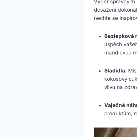
Výběr správných 
dosažení dokonal
nechte se inspiro
Bezlepková 
úspěch vašeh
mandlovou m
Sladidla:
Míst
kokosový cuk
vlivu na zdrav
Vaječné náh
produktům, m