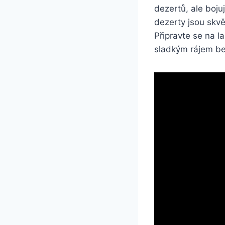
dezertů, ale boju
dezerty jsou skvěl
Připravte se na l
sladkým rájem be