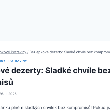
pkové Potraviny
/
Bezlepkové dezerty: Sladké chvíle bez komprom
INY
|
POTRAVINY
vé dezerty: Sladké chvíle be
isů
26. 1. 2026
článku plném sladkých chvilek bez kompromisů! Pokud j