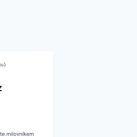
isů
z
ste milovníkem