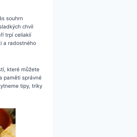
ás souhrn
sladkých chvil
trpí celiakií
uti a radostného
tí, které můžete
na paměti správné
tneme tipy, triky