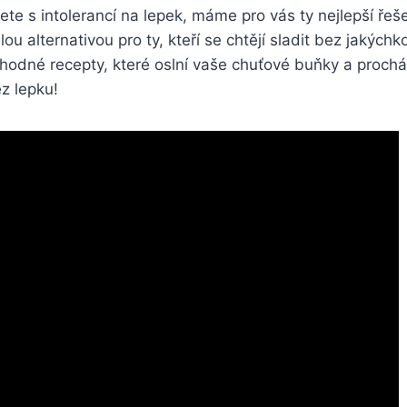
jete s intolerancí na lepek, máme pro vás ty nejlepší řeš
ou alternativou pro ty, kteří se chtějí sladit bez jakýchk
ahodné recepty, které oslní vaše chuťové buňky a prochá
z lepku!