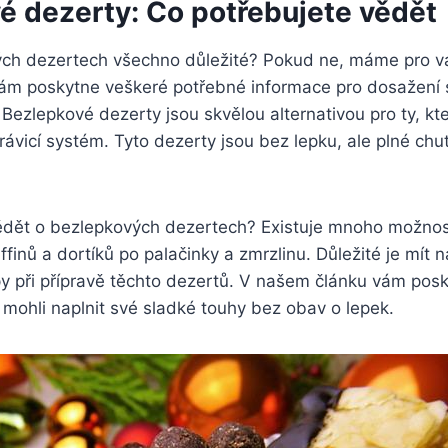
é dezerty: Co potřebujete vědět
ých dezertech všechno důležité? Pokud ne, máme pro v
 vám poskytne veškeré potřebné informace pro dosažení 
ezlepkové dezerty jsou skvělou alternativou pro ty, kteří 
 trávicí systém. Tyto dezerty jsou bez lepku, ale plné ch
ědět o bezlepkových dezertech? Existuje mnoho možnos
finů a dortíků po palačinky a zmrzlinu. Důležité je mít 
y při přípravě těchto dezertů. V našem článku vám posky
 mohli naplnit své sladké touhy bez obav o lepek.