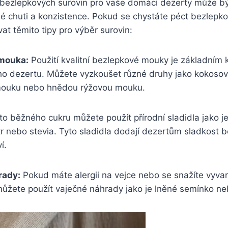
bezlepkových surovin pro vaše domácí dezerty může být
é chuti a konzistence. Pokud se chystáte péct bezlepko
vat těmito tipy pro výběr surovin:
mouka:
Použití kvalitní bezlepkové mouky je základní
o dezertu. Můžete vyzkoušet různé druhy jako kokoso
ouku nebo hnědou rýžovou mouku.
o běžného cukru můžete použít přírodní sladidla jako je
r nebo stevia. Tyto sladidla dodají dezertům sladkost b
í.
rady:
Pokud máte alergii na vejce nebo se snažíte vyva
ůžete použít vaječné náhrady jako je lněné semínko n