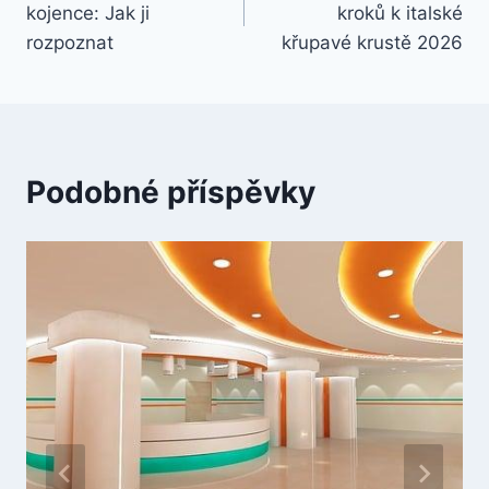
kojence: Jak ji
kroků k italské
příspěvek
rozpoznat
křupavé krustě 2026
Podobné příspěvky