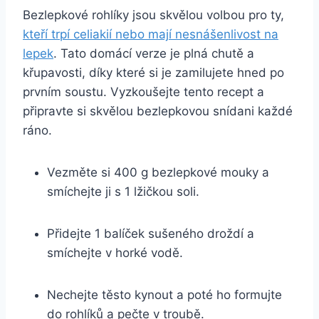
Bezlepkové rohlíky jsou skvělou volbou pro ty,
kteří trpí celiakií nebo mají nesnášenlivost na
lepek
. Tato domácí verze je plná chutě a
křupavosti, díky které si je zamilujete hned po
prvním soustu. Vyzkoušejte tento recept a
připravte si skvělou bezlepkovou snídani každé
ráno.
Vezměte si 400 g bezlepkové mouky a
smíchejte ji s 1 lžičkou soli.
Přidejte 1 balíček sušeného droždí a
smíchejte v horké vodě.
Nechejte těsto kynout a poté ho formujte
do rohlíků a pečte v troubě.