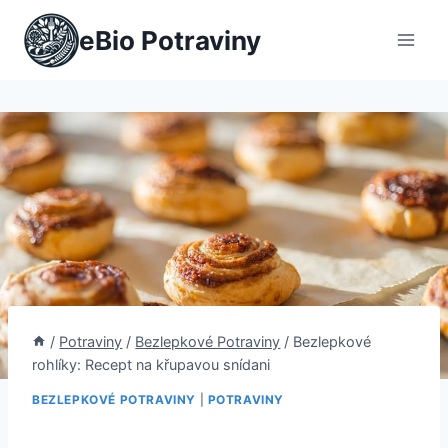
Přeskočit
eBio Potraviny
na
obsah
/
Potraviny
/
Bezlepkové Potraviny
/
Bezlepkové
rohlíky: Recept na křupavou snídani
BEZLEPKOVÉ POTRAVINY
|
POTRAVINY