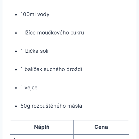
100ml vody
1 lžíce moučkového cukru
1 lžička soli
1 balíček suchého droždí
1 vejce
50g rozpuštěného másla
Náplň
Cena