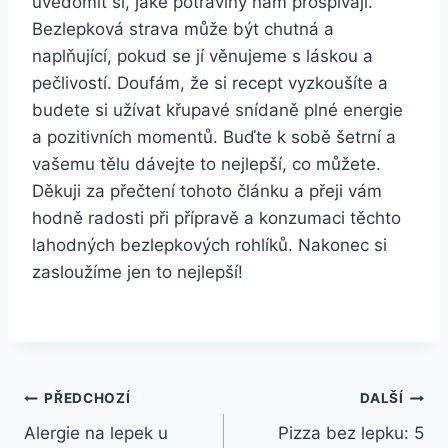
uvědomit si, jaké potraviny nám prospívají.
Bezlepková strava může být chutná a
naplňující, pokud se jí věnujeme s láskou a
pečlivostí. Doufám, že si recept vyzkoušíte a
budete si užívat křupavé snídaně plné energie
a pozitivních momentů. Buďte k sobě šetrní a
vašemu tělu dávejte to nejlepší, co můžete.
Děkuji za přečtení tohoto článku a přeji vám
hodně radosti při přípravě a konzumaci těchto
lahodných bezlepkových rohlíků. Nakonec si
zasloužíme jen to nejlepší!
Navigace
PŘEDCHOZÍ
DALŠÍ
Alergie na lepek u
Pizza bez lepku: 5
pro