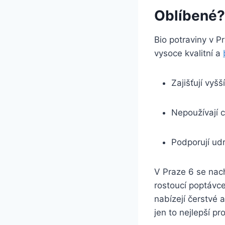
Oblíbené?
Bio potraviny v Pr
‍vysoce kvalitní a
Zajišťují vyšš
Nepoužívají ‌
Podporují udr
V Praze 6 se nach
rostoucí poptávce 
nabízejí čerstvé a⁣
jen to ⁤nejlepší pr