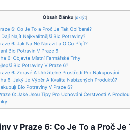
Obsah článku
[
skrýt
]
Praze⁤ 6: Co ‌Je To a Proč Je‌ Tak Oblíbené?
 Dají Najít Nejkvalitnější Bio Potraviny?
aze‌ 6:⁤ Jak Na‍ Ně Narazit a⁣ O Co ⁢Přijít?
í Bio ‌Potravin ​V Praze 6
raha 6: Objevte Místní‌ Farmářské Trhy
lepší Bio ​Potraviny V Praze 6?
Praze 6: ‍Zdravé A ⁤Udržitelné ‍Prostředí Pro ⁤Nakupování
aha 6: Jaký Je ⁤Výběr A Kvalita Nabízených ​Produktů?
akupují ⁤Bio ⁣Potraviny V Praze 6?
Praze 6: Jaké Jsou Tipy Pro Uchování Čerstvosti A Prodlouž
nky
iny v Praze⁤ 6: Co ‌Je To a Proč Je‌