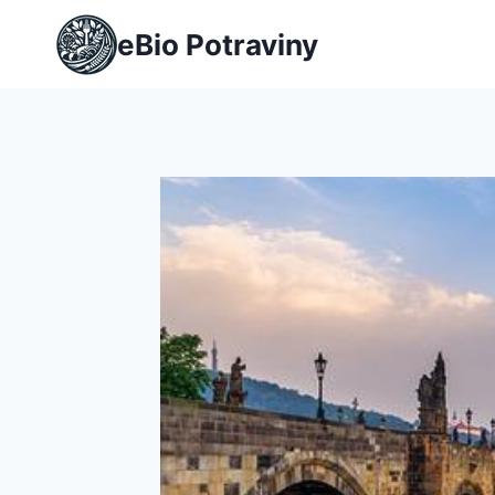
Přeskočit
eBio Potraviny
na
obsah