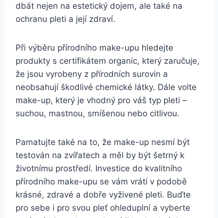
dbát‍ nejen na estetický dojem,‌ ale také na
ochranu‌ pleti a její zdraví.
Při výběru přírodního make-upu hledejte
produkty s certifikátem organic, který⁤ zaručuje,
že jsou vyrobeny ‌z přírodních‌ surovin ‍a
neobsahují škodlivé chemické látky. Dále volte
make-up, ‌který ​je vhodný pro váš typ ⁤pleti –
⁢suchou, mastnou, ‌smíšenou nebo citlivou.‍
Pamatujte také ​na to, že⁤ make-up nesmí​ být
testován na​ zvířatech‌ a ⁣měl ⁤by být šetrný ‍k
⁤životnímu prostředí.⁣ Investice do⁢ kvalitního
přírodního make-upu se‍ vám vrátí ​v podobě
krásné, zdravé a dobře vyživené‍ pleti. Buďte
pro sebe‍ i pro svou pleť⁣ ohleduplní⁣ a vyberte