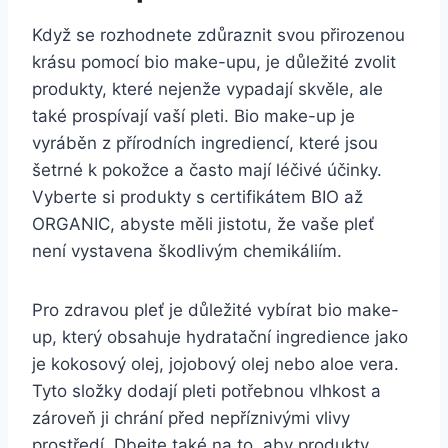
Když se rozhodnete zdůraznit⁤ svou ⁢přirozenou
krásu pomocí ⁣bio make-upu, je ⁣důležité zvolit
⁢produkty, které nejenže vypadají skvěle, ale​
také prospívají vaší pleti. Bio make-up⁣ je
vyráběn‍ z přírodních ingrediencí, které jsou
šetrné k pokožce a často mají léčivé účinky.
Vyberte si produkty s certifikátem‍ BIO ⁣až
‍ORGANIC, abyste měli jistotu, že ⁢vaše pleť
není vystavena ⁣škodlivým ⁣chemikáliím.
Pro zdravou pleť je důležité vybírat⁢ bio make-
up, který obsahuje hydratační ‍ingredience‌ jako
je kokosový olej, jojobový ​olej ‌nebo aloe vera.
Tyto ​složky dodají pleti potřebnou ⁤vlhkost a
zároveň ji chrání před‍ nepříznivými vlivy
prostředí. Dbejte ‌také ‍na to, aby produkty