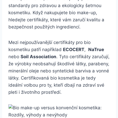
‍standardy pro ‍zdravou ‍a⁤ ekologicky šetrnou
kosmetiku. Když nakupujete ‍bio make-up,
hledejte certifikáty, které vám zaručí kvalitu a
bezpečnost použitých ⁢ingrediencí.
Mezi nejpoužívanější certifikáty⁣ pro bio
kosmetiku patří například
ECOCERT
, ⁤
NaTrue
nebo
Soil⁤ Association
. Tyto certifikáty‍ zaručují,
že výrobky neobsahují škodlivé látky, parabeny,​
minerální oleje nebo syntetické⁢ barviva a vonné
látky. Certifikovaná‌ bio kosmetika je tedy‍
ideální volbou pro ty, kteří ​dbají⁣ na zdraví ⁢své
pleti ‍i‌ životního prostředí.