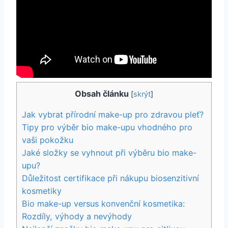
Obsah článku
[
skrýt
]
Jak vybrat přírodní make-up pro⁢ zdravou ⁤pleť?
Tipy‍ pro výběr bio ⁣make-upu vhodného pro
vaši pokožku
Jaké‍ složky se vyhnout při výběru⁢ bio ⁤make-
upu?
Důležitost⁢ certifikace při nákupu biosenzitivní
kosmetiky
Bio make-up versus ‍konvenční kosmetika:
Rozdíly, ‌výhody a nevýhody