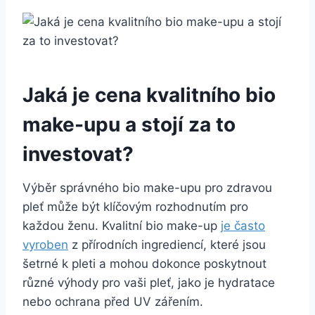
Jaká je cena kvalitního‌ bio
make-upu a stojí za to
investovat?
Výběr‍ správného‌ bio make-upu pro zdravou
pleť může být klíčovým ‍rozhodnutím pro⁣
každou ženu. ⁢Kvalitní ‌bio ⁢make-up
je ⁤často
vyroben
z přírodních ingrediencí, které jsou⁢
šetrné⁢ k pleti‍ a mohou dokonce ​poskytnout
různé výhody pro vaši pleť,‌ jako je⁣ hydratace
nebo ochrana před⁢ UV‍ zářením.