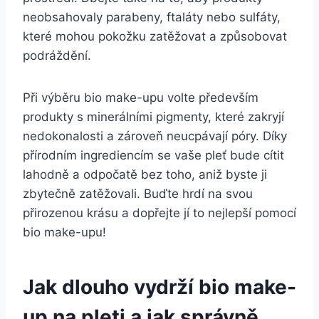
neobsahovaly⁤ parabeny, ​ftaláty‌ nebo sulfáty,
které ⁢mohou pokožku ​zatěžovat a způsobovat
podráždění.
Při výběru bio make-upu⁤ volte především
produkty s minerálními pigmenty, které​ zakryjí
nedokonalosti a zároveň neucpávají⁤ póry. ​Díky
přírodním ‍ingrediencím se⁤ vaše pleť bude cítit
‌lahodně a⁢ odpočatě bez toho,⁢ aniž byste​ ji
zbytečně ‌zatěžovali. ‌Buďte hrdí na svou
přirozenou‌ krásu a ⁣dopřejte jí to⁢ nejlepší pomocí
bio ‍make-upu!
Jak ⁤dlouho vydrží bio make-
up
na pleti
a jak správně