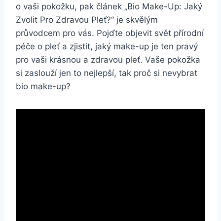
o ‌vaši‍ pokožku, pak článek „Bio‌ Make-Up:‌ Jaký
‍Zvolit Pro Zdravou Pleť?“ je skvělým
průvodcem pro vás. ⁢Pojďte objevit ⁣svět přírodní
péče o pleť a zjistit, jaký make-up je ten‍ pravý
pro‍ vaši krásnou a zdravou‍ pleť. Vaše pokožka
si‌ zaslouží jen​ to nejlepší, tak proč si nevybrat
bio make-up?