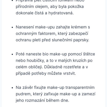
přírodním olejem, aby byla pokožka
⁣dokonale čistá ⁣a​ hydratovaná.
Nanesení make-upu zahajte⁤ krémem s
ochranným faktorem, který⁣ zabezpečí
ochranu pleti před ‌slunečními paprsky.
Poté⁣ naneste bio make-up ⁣pomocí ⁣štětce
nebo houbičky, a to v ‌malých kruzích po
celém obličeji. Důkladně rozetřete a v⁣
případě potřeby můžete ⁢vrstvit.
Na závěr fixujte make-up transparentním‌
pudrem,‍ který zafixuje make-up a zamezí
jeho rozmazání ‌během‌ dne.