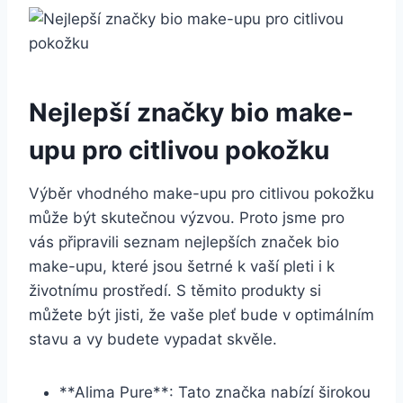
Nejlepší značky⁣ bio make-
upu pro ⁤citlivou pokožku
Výběr ‌vhodného make-upu pro ‍citlivou pokožku
‍může ​být skutečnou výzvou. Proto jsme pro
vás připravili seznam nejlepších značek bio
⁢make-upu, které ‍jsou‌ šetrné k vaší pleti i k
životnímu prostředí. S těmito produkty si
můžete být jisti, že vaše⁢ pleť bude⁤ v optimálním‍
stavu a vy budete ⁢vypadat ‍skvěle.
**Alima Pure**: Tato⁣ značka‌ nabízí širokou