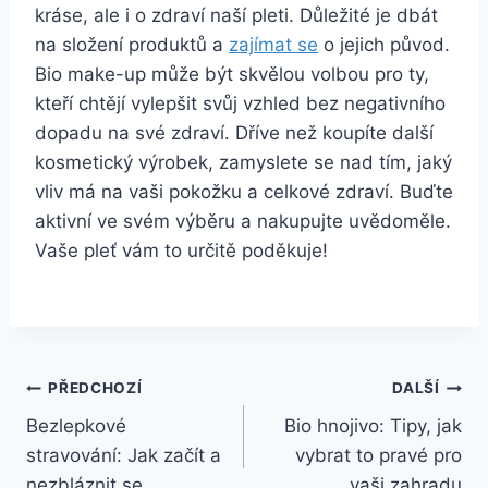
kráse, ale i o zdraví⁢ naší ​pleti.‍ Důležité ⁤je dbát
na složení produktů a
zajímat se
o ⁣jejich původ.
Bio make-up⁣ může být⁣ skvělou ‌volbou pro ty,⁤
kteří chtějí vylepšit svůj​ vzhled bez negativního
dopadu na své zdraví. Dříve než koupíte ‌další
kosmetický výrobek, ‍zamyslete se nad tím, jaký
vliv má na vaši pokožku ‍a celkové ‍zdraví. Buďte
aktivní ve ⁢svém výběru a ⁤nakupujte uvědoměle.
Vaše‍ pleť vám​ to určitě poděkuje!
Navigace
PŘEDCHOZÍ
DALŠÍ
Bezlepkové
Bio hnojivo: Tipy, jak
pro
stravování: Jak začít a
vybrat to pravé pro
příspěvek
nezbláznit se
vaši zahradu