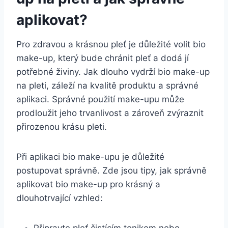
aplikovat?
Pro zdravou a krásnou pleť je důležité⁣ volit ​bio
make-up, ​který bude chránit pleť a dodá jí
potřebné živiny. Jak​ dlouho vydrží bio ‍make-up
na pleti, záleží na ⁢kvalitě produktu a správné
aplikaci. Správné​ použití⁣ make-upu může
prodloužit jeho trvanlivost a zároveň zvýraznit
přirozenou krásu pleti.
Při aplikaci bio make-upu je důležité
⁣postupovat‌ správně. Zde jsou ⁢tipy, jak správně
aplikovat ⁣bio make-up pro⁢ krásný ‍a
dlouhotrvající vzhled:
Připravte pleť čistícím​ tonikem ‌nebo​