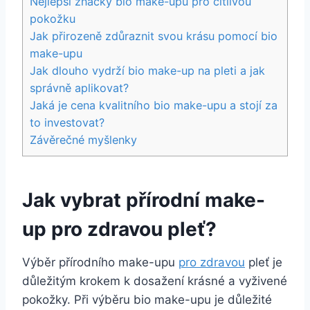
Nejlepší značky⁣ bio make-upu pro ⁤citlivou
pokožku
Jak přirozeně zdůraznit svou krásu pomocí bio
​make-upu
Jak ⁤dlouho vydrží bio make-up na pleti a jak
správně aplikovat?
Jaká je cena kvalitního‌ bio make-upu a stojí za
to investovat?
Závěrečné myšlenky
Jak vybrat přírodní make-
up pro⁢ zdravou ⁤pleť?
Výběr přírodního⁣ make-upu
pro zdravou
⁤pleť⁣ je⁢
důležitým krokem k dosažení krásné‍ a vyživené
pokožky. Při výběru⁢ bio make-upu je důležité