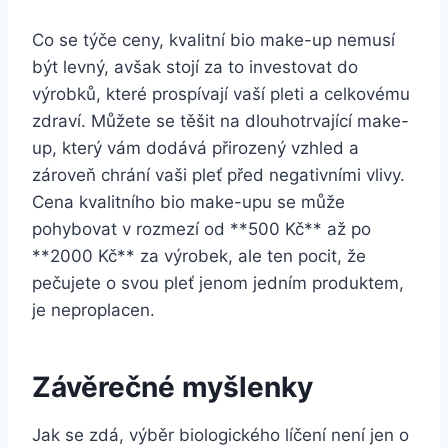
Co se týče ceny, ‌kvalitní bio make-up nemusí⁢
být ‌levný, ⁢avšak stojí za to investovat do
výrobků, ⁤které ⁢prospívají vaší pleti‌ a celkovému
zdraví. Můžete se těšit na dlouhotrvající make-
up, který vám dodává přirozený vzhled ⁣a
zároveň chrání vaši‌ pleť před negativními vlivy.
Cena kvalitního bio ⁤make-upu se může
pohybovat v rozmezí⁢ od **500 Kč** až po
**2000 Kč** za výrobek, ale ten pocit, že
pečujete o svou pleť jenom ⁣jedním produktem,
⁤je neproplacen.
Závěrečné myšlenky
Jak se zdá, výběr biologického líčení není jen⁣ o