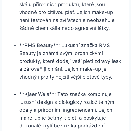
škálu přírodních produktů, které jsou
vhodné pro citlivou pleť. ⁣Jejich make-up
není testován na ​zvířatech a neobsahuje
žádné ⁣chemikálie nebo agresivní látky.
**RMS Beauty**: Luxusní značka RMS
⁣Beauty je známá svými‌ organickými
produkty, které ​dodají vaší ⁣pleti zdravý ​lesk
a⁤ zároveň ji​ chrání.⁣ Jejich​ make-up je
vhodný​ i pro ‍ty nejcitlivější pleťové typy.
**Kjaer Weis**: ⁣Tato​ značka kombinuje⁢
luxusní‌ design s biologicky rozložitelnými
obaly a přírodními⁢ ingrediencemi. Jejich
make-up⁣ je šetrný k pleti ‍a poskytuje
dokonalé krytí bez rizika podráždění.