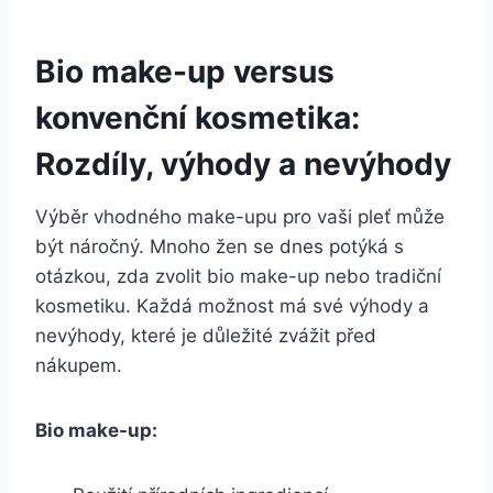
Bio make-up versus
‍konvenční kosmetika:
Rozdíly, ‌výhody a nevýhody
Výběr vhodného make-upu⁤ pro vaši ​pleť‌ může
být náročný. Mnoho žen ⁤se dnes potýká s‍
otázkou,​ zda zvolit ⁤bio make-up nebo tradiční
kosmetiku.⁢ Každá ‍možnost má ⁢své​ výhody a
nevýhody, ⁤které je důležité ‍zvážit před
nákupem.
Bio‍ make-up: