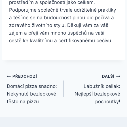
⁢prostředím a společností‍ jako celkem.
Podporujme⁤ společně trvale ‌udržitelné praktiky
a⁣ těšíme se na budoucnost plnou bio pečiva a
zdravého životního stylu. ⁢Děkuji vám za váš
zájem a přeji vám​ mnoho úspěchů na ⁢vaší
cestě ke​ kvalitnímu a certifikovanému pečivu.
Navigace
PŘEDCHOZÍ
DALŠÍ
Domácí pizza snadno:
Labužník celiak:
pro
Nekynuté bezlepkové
Nejlepší bezlepkové
příspěvek
těsto na pizzu
pochoutky!