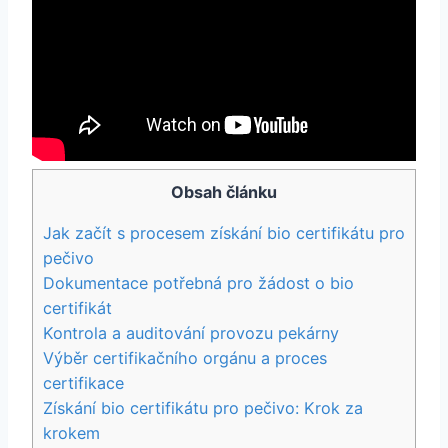
Obsah článku
Jak začít s procesem získání‌ bio certifikátu pro
pečivo
Dokumentace potřebná pro žádost o bio⁤
certifikát
Kontrola a auditování provozu‌ pekárny
Výběr certifikačního orgánu a ‍proces
certifikace
Získání ⁢bio certifikátu pro pečivo: Krok za
krokem