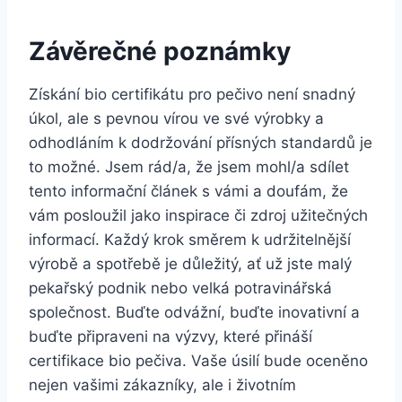
Závěrečné⁤ poznámky
Získání ⁢bio certifikátu pro pečivo není ​snadný
úkol, ale ‌s‍ pevnou vírou ve své ⁤výrobky a
odhodláním ‌k dodržování ​přísných standardů je
to možné. Jsem ‌rád/a, že⁤ jsem mohl/a sdílet
tento informační článek s vámi a doufám, že
vám ⁣posloužil jako inspirace či ⁤zdroj užitečných
informací. Každý krok směrem k udržitelnější
výrobě a spotřebě je důležitý, ⁢ať ⁣už jste‌ malý
‍pekařský‌ podnik​ nebo​ velká potravinářská‌
společnost. Buďte ​odvážní, buďte inovativní a
buďte ⁤připraveni na výzvy, které přináší
certifikace bio pečiva. Vaše⁤ úsilí bude oceněno⁤
nejen vašimi zákazníky, ale ⁢i životním