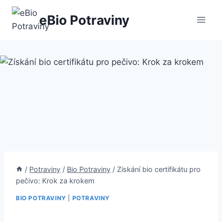
Přeskočit
eBio Potraviny
na
obsah
/
Potraviny
/
Bio Potraviny
/
Získání bio certifikátu pro
pečivo: Krok za krokem
BIO POTRAVINY
|
POTRAVINY