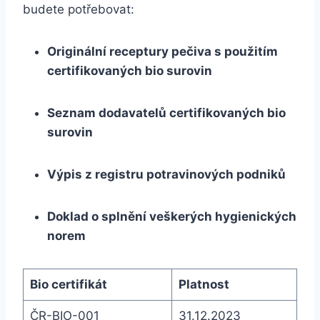
budete potřebovat:
Originální receptury pečiva ‌s použitím
certifikovaných bio surovin
Seznam dodavatelů ⁢certifikovaných ‌bio
surovin
Výpis z registru potravinových⁤ podniků
Doklad o splnění⁣ veškerých‌ hygienických
norem
Bio certifikát
Platnost
ČR-BIO-001
31.12.2023