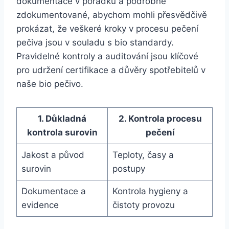
⁤dokumentace v pořádku a ​podrobně
zdokumentované, abychom mohli přesvědčivě
prokázat,‍ že veškeré kroky v⁢ procesu pečení
pečiva jsou ​v souladu s bio standardy.‍
Pravidelné kontroly a auditování jsou klíčové
pro‍ udržení certifikace a důvěry spotřebitelů⁣ v
naše​ bio pečivo.
1. Důkladná
2. Kontrola procesu
kontrola surovin
pečení
Jakost a původ
Teploty, časy a
surovin
postupy
Dokumentace a
Kontrola hygieny a
evidence
čistoty provozu