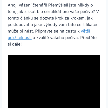
Ahoj,‌ vážení čtenáři! Přemýšleli jste někdy⁣ o⁢
tom, jak⁣ získat bio certifikát pro⁢ vaše pečivo? V
tomto⁢ článku ‌se dozvíte ‍krok za krokem, jak⁣
postupovat a⁣ jaké‍ výhody vám tato certifikace
může​ přinést. Připravte se ⁤na cestu‍ k
větší
udržitelnosti
a kvalitě vašeho pečiva. Přečtěte
si dále!