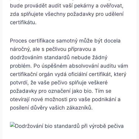
bude provádět audit vaší pekárny a ověřovat,
⁣zda splňujete⁣ všechny‍ požadavky ⁣pro udělení
certifikátu.
Proces certifikace samotný může ‍být​ docela
náročný, ‌ale s pečlivou‌ přípravou a
dodržováním standardů nebude žádný
problém. Po ⁣úspěšném‍ absolvování auditu vám
certifikační orgán vydá oficiální​ certifikát,⁢ který
potvrdí, že‌ vaše pečivo splňuje veškeré
požadavky‌ pro označení⁤ jako bio.‌ Tím se
otevírají nové možnosti pro vaše podnikání⁤ a⁢
posílení důvěry⁤ vašich zákazníků.