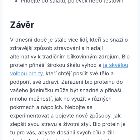
Přidejte do salátů, ⁤polévek⁣ nebo těstovin
Závěr
V dnešní době je stále⁤ více⁣ lidí, kteří se snaží o
⁣zdravější způsob stravování a hledají
alternativy ‌k ⁤tradičním bílkovinným ⁢zdrojům. Bio
protein ‌přináší širokou⁤ škálu⁢ výhod‌ a
je skvělou
volbou pro ty
, kteří chtějí posílit své tělo a
⁤podpořit své zdraví. Zařazení bio proteinu do
vašeho ‌jídelníčku může být snadné a přináší
mnoho možností,‍ jak ho‍ využít v různých
pokrmech‍ a nápojích. Nebojte se
experimentovat a objevte nové​ způsoby, jak⁣
zlepšit svou stravu a životní styl. Bio protein je
tu pro vás,⁤ abyste dosáhli⁤ svých⁢ cílů a žili