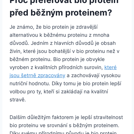
⁣před běžným proteinem?
Je⁤ známo, že bio‍ protein je ⁤zdravější
alternativou k běžnému proteinu z mnoha
důvodů. Jedním z ​hlavních důvodů je ⁣obsah
živin, které‌ jsou bohatější v bio ​proteinu​ než⁢ v
běžném proteinu.‌ Bio ⁣protein je‌ obvykle
vyroben z⁢ kvalitních přírodních surovin,
které
jsou šetrně zpracovány
a zachovávají vysokou
nutriční hodnotu. Díky tomu ⁢je bio protein ⁤lepší
volbou pro ty, kteří si zakládají na kvalitní
stravě.
Dalším důležitým faktorem je lepší ⁢stravitelnost
bio proteinu ve ‍srovnání s běžným proteinem.
Díky ⁢svému přírodnímu původu je bio ⁢protein⁣