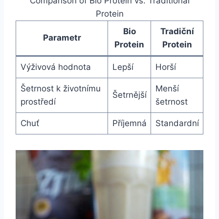
Comparison of Bio Protein vs. Traditional
Protein
Bio
Tradiční
Parametr
Protein
Protein
Výživová hodnota
Lepší
Horší
Šetrnost k životnímu
Menší
Šetrnější
‌prostředí
šetrnost
Chuť
Příjemná
Standardní