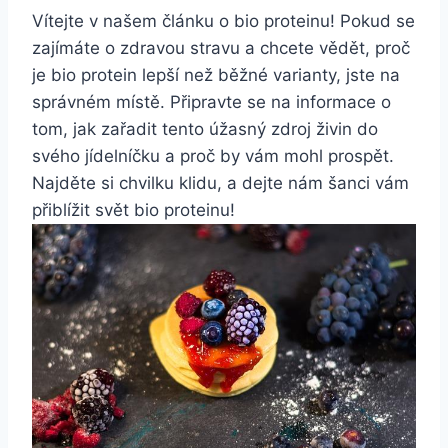
Vítejte v našem⁤ článku o bio proteinu! Pokud se⁢
zajímáte o zdravou stravu a chcete vědět, ⁣proč
‌je bio ‍protein⁤ lepší než běžné varianty,​ jste na
správném místě. Připravte ⁢se na ‍informace o
⁣tom, jak zařadit tento úžasný zdroj živin⁢ do
svého jídelníčku​ a proč by vám‍ mohl prospět.
Najděte si‌ chvilku klidu, ‍a ‍dejte nám šanci ​vám
přiblížit ⁤svět bio proteinu!