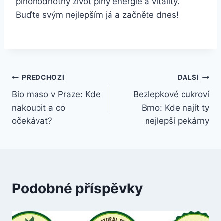
plnohodnotný⁤ život plný​ energie‍ a vitality.
Buďte svým nejlepším⁤ já a‌ začněte dnes!
Navigace
PŘEDCHOZÍ
DALŠÍ
Bio maso v Praze: Kde
Bezlepkové cukroví
pro
nakoupit a co
Brno: Kde najít ty
příspěvek
očekávat?
nejlepší pekárny
Podobné příspěvky