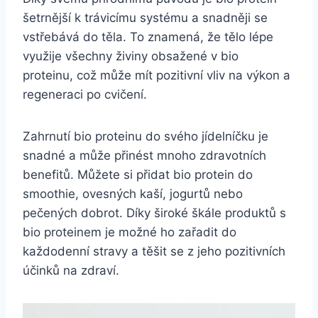
šetrnější k trávicímu systému ⁣a⁣ snadněji se⁣
vstřebává do těla. To znamená, že tělo lépe
‍využije ​všechny ⁣živiny obsažené v bio
proteinu,⁣ což může mít pozitivní vliv na⁢ výkon a
regeneraci po ‌cvičení.
Zahrnutí⁣ bio ⁤proteinu do svého jídelníčku je
⁣snadné a ⁣může​ přinést mnoho ‍zdravotních
benefitů. Můžete si přidat ​bio protein do
smoothie,‌ ovesných kaší, ⁤jogurtů nebo
pečených dobrot. Díky široké škále produktů s
bio ⁤proteinem je možné⁣ ho zařadit do
každodenní ‌stravy⁤ a těšit se z jeho pozitivních⁢
účinků ‌na zdraví.