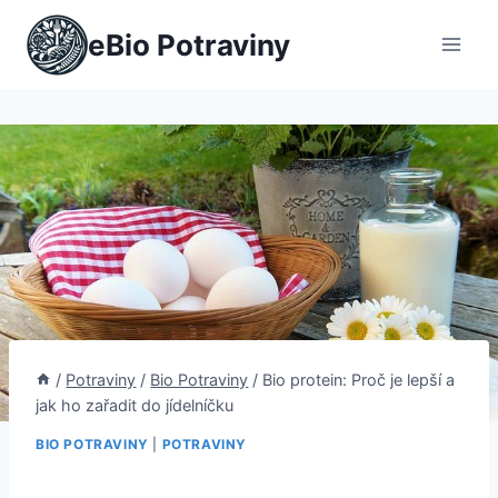
Přeskočit
eBio Potraviny
na
obsah
/
Potraviny
/
Bio Potraviny
/
Bio protein: Proč je lepší a
jak ho zařadit do jídelníčku
BIO POTRAVINY
|
POTRAVINY