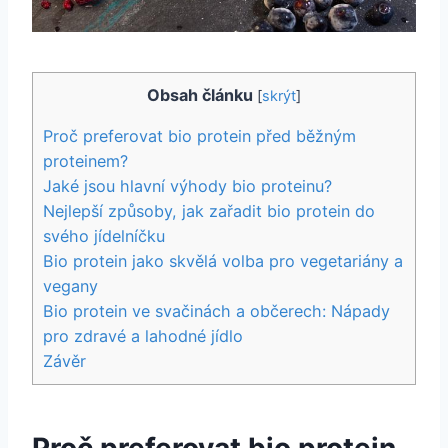
Obsah článku
[
skrýt
]
Proč preferovat bio protein ⁣před běžným
proteinem?
Jaké jsou hlavní výhody ‌bio proteinu?
Nejlepší způsoby, jak zařadit⁢ bio protein do
svého​ jídelníčku
Bio protein jako‌ skvělá volba pro‍ vegetariány a
vegany
Bio protein‌ ve svačinách a​ občerech: Nápady
pro ⁣zdravé a ⁢lahodné jídlo
Závěr
Proč preferovat bio protein